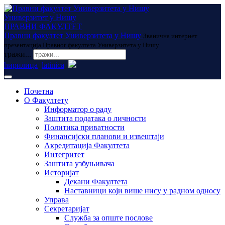
Универзитет у Нишу
ПРАВНИ ФАКУЛТЕТ
Правни факултет Универзитета у Нишу
Званична интернет
презентација Правног факултета Универзитета у Нишу
тражи...
ћирилица
latinica
Почетна
О Факултету
Информатор о раду
Заштита података о личности
Политика приватности
Финансијски планови и извештаји
Акредитација Факултета
Интегритет
Заштита узбуњивача
Историјат
Декани Факултета
Наставници који више нису у радном односу
Управа
Секретаријат
Служба за опште послове