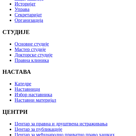
Историјат
Управа
Секретаријат
Организација
СТУДИЈЕ
Основне студије
Мастер студије
Докторске студије
Правна клиника
НАСТАВА
Катедре
Наставници
Избор наставника
Наставни материјал
ЦЕНТРИ
Центар за правна и друштвена истраживања
Центар за публикације
Центар за међународно приватно право хашких