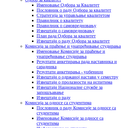
Именовање Одбора за Квалитет
Пословник о раду Одбора за квалитет
Стратегија за управљање квалитетом
Правилник о квалитету
Правилник о самовредновању
Извештаји о самовредновању
План рада Одбора за квалитет
Извештаји о раду Одбора за квалитет
Комисија за праћење и унапређивање студирања
Именовање Комисије за праћење и
унапређивање студирања
Резултати анкетирања рада наставника и
сарадника
Резултати анкетирања - уџбеници
Извештаји о одржаној настави у семестру
Извештаји о пролазности на испитима
Извештаји Националне службе за
запошљавање
Извештаји о раду
Комисија за односе са студентима
Пословник о раду Комисије за односе са
студентима
Именовање Комисије за односе са
студентима