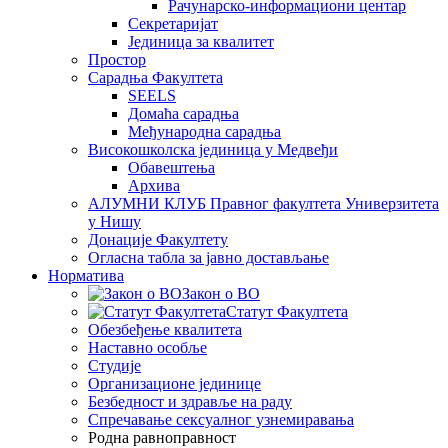
Рачунарско-информациони центар
Секретаријат
Јединица за квалитет
Простор
Сарадња Факултета
SEELS
Домаћа сарадња
Међународна сарадња
Високошколска јединица у Медвеђи
Обавештења
Архива
АЛУМНИ КЛУБ Правног факултета Универзитета
у Нишу
Донације Факултету
Огласна табла за јавно достављање
Норматива
Закон о ВО
Статут Факултета
Обезбеђење квалитета
Наставно особље
Студије
Организационе јединице
Безбедност и здравље на раду
Спречавање сексуалног узнемиравања
Родна равноправност