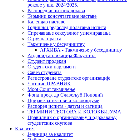
рокове у шк. 2024/2025.
Распоред испитних рокова
Термини консултативне наставе
Календар наставе
Годишњи редослед полагања испита
Спречавање сексуалног узнемиравања
Стручна пракса
Такмичење у беседништву
АРХИВА - Такмичење у беседништву
Андроид апликација Факултета
Студент продекан
Студентски парламент
Савез студената
Регистроване студентске организације
Часопис ПРАВНИК
Moot Court такмичење
Фонд проф. др Славољуб Поповић
Пријаве за тестове и колоквијуме
Распоред испита - датум и сатница
ТЕРМИНИ ТЕСТОВА И КОЛОКВИЈУМА
Правилник о организовању и одржавању
студентских скупова
Квалитет
Јединица за квалитет
Одбор за квалитет