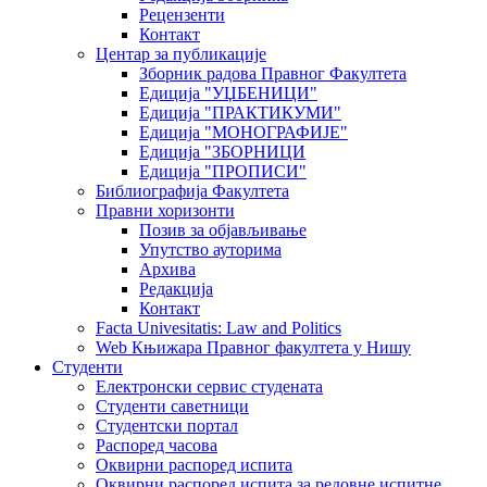
Рецензенти
Контакт
Центар за публикације
Зборник радова Правног Факултета
Едиција "УЏБЕНИЦИ"
Едиција "ПРАКТИКУМИ"
Едиција "МОНОГРАФИЈЕ"
Едиција "ЗБОРНИЦИ
Едиција "ПРОПИСИ"
Библиографија Факултета
Правни хоризонти
Позив за објављивање
Упутство ауторима
Архива
Редакција
Контакт
Facta Univesitatis: Law and Politics
Web Књижара Правног факултета у Нишу
Студенти
Електронски сервис студената
Студенти саветници
Студентски портал
Распоред часова
Оквирни распоред испита
Оквирни распоред испита за редовне испитне