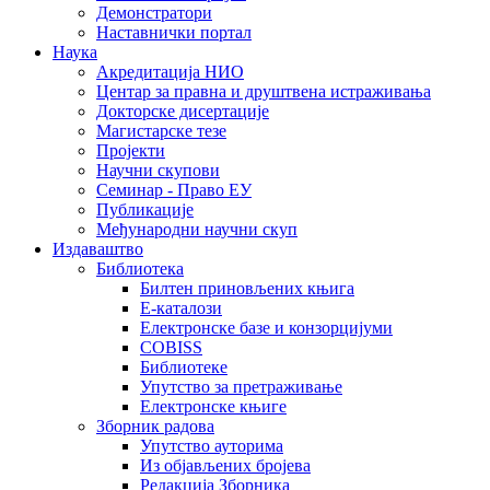
Демонстратори
Наставнички портал
Наука
Акредитација НИО
Центар за правна и друштвена истраживања
Докторске дисертације
Магистарске тезе
Пројекти
Научни скупови
Семинар - Право ЕУ
Публикације
Међународни научни скуп
Издаваштво
Библиотека
Билтен приновљених књига
Е-каталози
Електронске базе и конзорцијуми
COBISS
Библиотеке
Упутство за претраживање
Електронске књиге
Зборник радова
Упутство ауторима
Из објављених бројева
Редакција Зборника