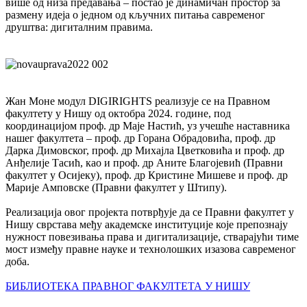
више од низа предавања – постао је динамичан простор за
размену идеја о једном од кључних питања савременог
друштва: дигиталним правима.
Жан Моне модул DIGIRIGHTS реализује се на Правном
факултету у Нишу од октобра 2024. године, под
координацијом проф. др Маје Настић, уз учешће наставника
нашег факултета – проф. др Горана Обрадовића, проф. др
Дарка Димовског, проф. др Михајла Цветковића и проф. др
Анђелије Тасић, као и проф. др Аните Благојевић (Правни
факултет у Осијеку), проф. др Кристине Мишеве и проф. др
Марије Амповске (Правни факултет у Штипу).
Реализација овог пројекта потврђује да се Правни факултет у
Нишу сврстава међу академске институције које препознају
нужност повезивања права и дигитализације, стварајући тиме
мост између правне науке и технолошких изазова савременог
доба.
БИБЛИОТЕКА ПРАВНОГ ФАКУЛТЕТА У НИШУ