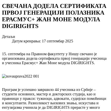
СВЕЧАНA ДОДЕЛА СЕРТИФИКАТА
ПРВОЈ ГЕНЕРАЦИЈИ ПОЛАЗНИКА
ЕРАСМУС+ ЖАН МОНЕ МОДУЛА
DIGIRIGHTS
Детаљи
Датум креирања: 17 септембар 2025
15. септембра на Правном факултету у Нишу свечано је
организована додела сертификата првој генерацији учесница
и учесника Ерасмус+ Жан Моне модула DIGIRIGHTS.
Програм је успешно завршило 44 учесника из Србије –
студенти основних, мастер и докторских студија, као и
правници у пракси: тужиоци, адвокати, судијски помоћници
и консултанти. Разноликост њихових знања, искустава и
ентузијазма учинила је да DIGIRIGHTS прерасте у много