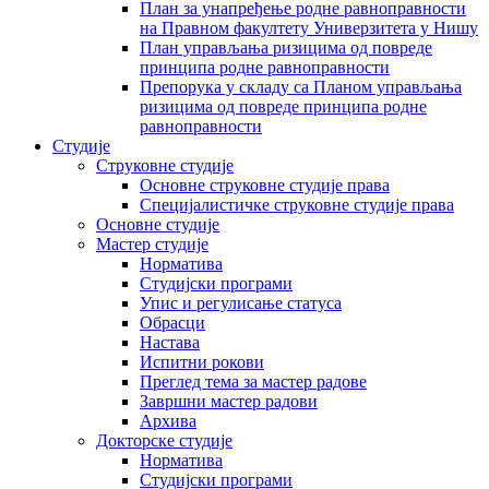
План за унапређење родне равноправности
на Правном факултету Универзитета у Нишу
План управљања ризицима од повреде
принципа родне равноправности
Препорука у складу са Планом управљања
ризицима од повреде принципа родне
равноправности
Студије
Струковне студије
Основне струковне студије права
Специјалистичке струковне студије права
Основне студије
Мастер студије
Норматива
Студијски програми
Упис и регулисање статуса
Обрасци
Настава
Испитни рокови
Преглед тема за мастер радове
Завршни мастер радови
Архива
Докторске студије
Норматива
Студијски програми