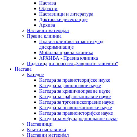
Настава
Обрасци
Наставници и литература
Докторске дисертације
Архива
Наставни материјал
Правна клиника
Правна клиника за заштиту од
дискриминације
Мобилна правна клиника
АРХИВА - Правна клиника
Подстицајни програм „Завршите започето“
Настава
Катедре
Катедра за правнотеоријске науке
Катедра за јавноправне науке
Катедра за кривичноправне науке
Катедра за грађанскоправне науке
Катедра за трговинскоправне науке
Катедра за правноекономске науке
Катедра за правноисторијске науке
Катедра за међународноправне науке
Наставници
Књига наставника
Наставни материјал