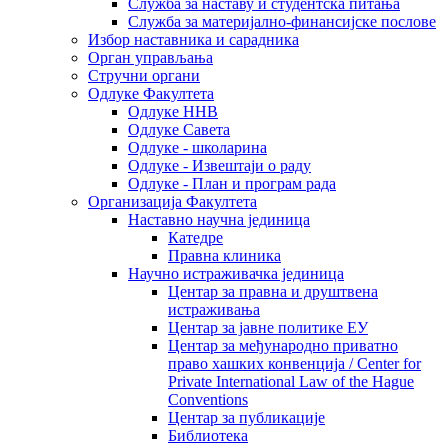
Служба за наставу и студентска питања
Служба за материјално-финансијске послове
Избор наставника и сарадника
Oрган управљања
Стручни органи
Одлуке Факултета
Одлуке ННВ
Одлуке Савета
Одлуке - школарина
Одлуке - Извештаји о раду
Одлуке - План и програм рада
Организација Факултета
Наставно научна јединица
Катедре
Правна клиника
Научно истраживачка јединица
Центар за правна и друштвена
истраживања
Центар за јавне политике ЕУ
Центар за међународно приватно
право хашких конвенција / Center for
Private International Law of the Hague
Conventions
Центар за публикације
Библиотека