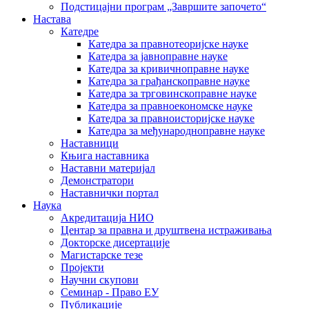
Подстицајни програм „Завршите започето“
Настава
Катедре
Катедра за правнотеоријске науке
Катедра за јавноправне науке
Катедра за кривичноправне науке
Катедра за грађанскоправне науке
Катедра за трговинскоправне науке
Катедра за правноекономске науке
Катедра за правноисторијске науке
Катедра за међународноправне науке
Наставници
Књига наставника
Наставни материјал
Демонстратори
Наставнички портал
Наука
Акредитација НИО
Центар за правна и друштвена истраживања
Докторске дисертације
Магистарске тезе
Пројекти
Научни скупови
Семинар - Право ЕУ
Публикације