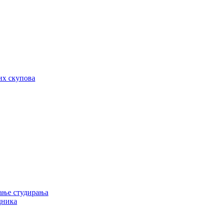
их скупова
ање студирања
дника