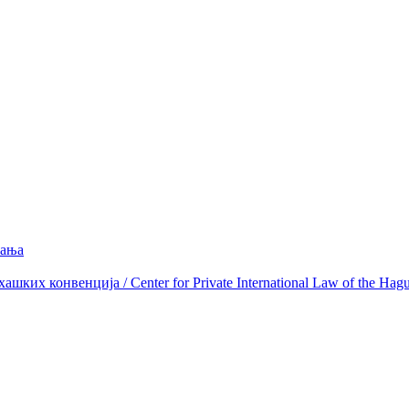
вања
ких конвенција / Center for Private International Law of the Hag