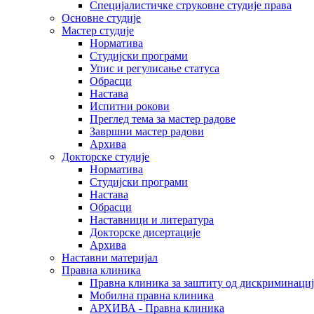
Специјалистичке струковне студије права
Основне студије
Мастер студије
Норматива
Студијски програми
Упис и регулисање статуса
Обрасци
Настава
Испитни рокови
Преглед тема за мастер радове
Завршни мастер радови
Архива
Докторске студије
Норматива
Студијски програми
Настава
Обрасци
Наставници и литература
Докторске дисертације
Архива
Наставни материјал
Правна клиника
Правна клиника за заштиту од дискриминациј
Мобилна правна клиника
АРХИВА - Правна клиника