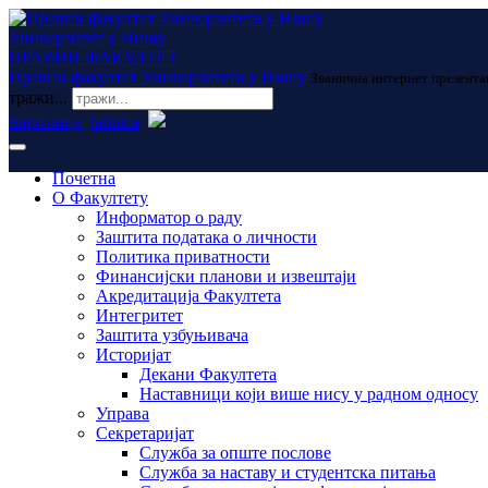
Универзитет у Нишу
ПРАВНИ ФАКУЛТЕТ
Правни факултет Универзитета у Нишу
Званична интернет презента
тражи...
ћирилица
latinica
Почетна
О Факултету
Информатор о раду
Заштита података о личности
Политика приватности
Финансијски планови и извештаји
Акредитација Факултета
Интегритет
Заштита узбуњивача
Историјат
Декани Факултета
Наставници који више нису у радном односу
Управа
Секретаријат
Служба за опште послове
Служба за наставу и студентска питања