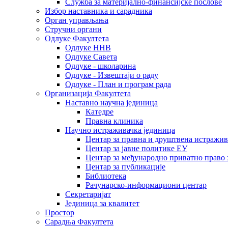
Служба за материјално-финансијске послове
Избор наставника и сарадника
Oрган управљања
Стручни органи
Одлуке Факултета
Одлуке ННВ
Одлуке Савета
Одлуке - школарина
Одлуке - Извештаји о раду
Одлуке - План и програм рада
Организација Факултета
Наставно научна јединица
Катедре
Правна клиника
Научно истраживачка јединица
Центар за правна и друштвена истражи
Центар за јавне политике ЕУ
Центар за међународно приватно право хаш
Центар за публикације
Библиотека
Рачунарско-информациони центар
Секретаријат
Јединица за квалитет
Простор
Сарадња Факултета