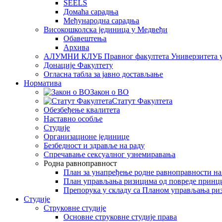
SEELS
Домаћа сарадња
Међународна сарадња
Високошколска јединица у Медвеђи
Обавештења
Архива
АЛУМНИ КЛУБ Правног факултета Универзитета 
Донације Факултету
Огласна табла за јавно достављање
Норматива
Закон о ВО
Статут Факултета
Обезбеђење квалитета
Наставно особље
Студије
Организационе јединице
Безбедност и здравље на раду
Спречавање сексуалног узнемиравања
Родна равноправност
План за унапређење родне равноправности н
План управљања ризицима од повреде принц
Препорука у складу са Планом управљања ри
Студије
Струковне студије
Основне струковне студије права