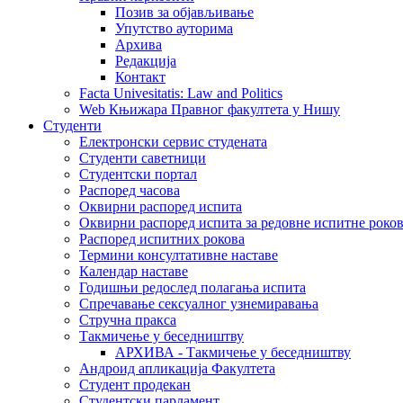
Позив за објављивање
Упутство ауторима
Архива
Редакција
Контакт
Facta Univesitatis: Law and Politics
Web Књижара Правног факултета у Нишу
Студенти
Електронски сервис студената
Студенти саветници
Студентски портал
Распоред часова
Оквирни распоред испита
Оквирни распоред испита за редовне испитне рокове
Распоред испитних рокова
Термини консултативне наставе
Календар наставе
Годишњи редослед полагања испита
Спречавање сексуалног узнемиравања
Стручна пракса
Такмичење у беседништву
АРХИВА - Такмичење у беседништву
Андроид апликација Факултета
Студент продекан
Студентски парламент