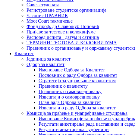
Савез студената
Регистроване студентске организације
Часопис ПРАВНИК
Moot Court такмичење
Фонд проф. др Славољуб Поповић
Пријаве за тестове и колоквијуме
Распоред испита - датум и сатница
ТЕРМИНИ ТЕСТОВА И КОЛОКВИЈУМА
Правилник о организовању и одржавању студентск
Квалитет
Јединица за квалитет
Одбор за квалитет
Именовање Одбора за Квалитет
Пословник о раду Одбора за квалитет
Стратегија за управљање квалитетом
Правилник о квалитету
Правилник о самовредновању
Извештаји о самовредновању
План рада Одбора за квалитет
Извештаји о раду Одбора за квалитет
Комисија за праћење и унапређивање студирања
Именовање Комисије за праћење и унапређив
Резултати анкетирања рада наставника и сара
Резултати анкетирања - уџбеници
Извештаји о одржаној настави у семестру