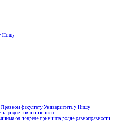
у Нишу
а Правном факултету Универзитета у Нишу
ипа родне равноправности
зицима од повреде принципа родне равноправности