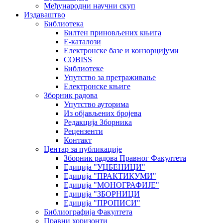
Међународни научни скуп
Издаваштво
Библиотека
Билтен приновљених књига
Е-каталози
Електронске базе и конзорцијуми
COBISS
Библиотеке
Упутство за претраживање
Електронске књиге
Зборник радова
Упутство ауторима
Из објављених бројева
Редакција Зборника
Рецензенти
Контакт
Центар за публикације
Зборник радова Правног Факултета
Едиција "УЏБЕНИЦИ"
Едиција "ПРАКТИКУМИ"
Едиција "МОНОГРАФИЈЕ"
Едиција "ЗБОРНИЦИ
Едиција "ПРОПИСИ"
Библиографија Факултета
Правни хоризонти