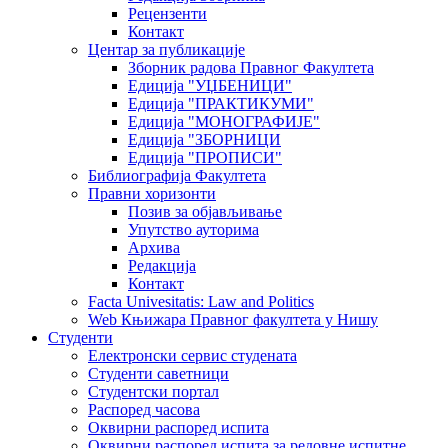
Рецензенти
Контакт
Центар за публикације
Зборник радова Правног Факултета
Едиција "УЏБЕНИЦИ"
Едиција "ПРАКТИКУМИ"
Едиција "МОНОГРАФИЈЕ"
Едиција "ЗБОРНИЦИ
Едиција "ПРОПИСИ"
Библиографија Факултета
Правни хоризонти
Позив за објављивање
Упутство ауторима
Архива
Редакција
Контакт
Facta Univesitatis: Law and Politics
Web Књижара Правног факултета у Нишу
Студенти
Електронски сервис студената
Студенти саветници
Студентски портал
Распоред часова
Оквирни распоред испита
Оквирни распоред испита за редовне испитне