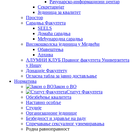
Рачунарско-информациони центар
Секретаријат
Јединица за квалитет
Простор
Сарадња Факултета
SEELS
Домаћа сарадња
Међународна сарадња
Високошколска јединица у Медвеђи
Обавештења
Архива
АЛУМНИ КЛУБ Правног факултета Универзитета
у Нишу
Донације Факултету
Огласна табла за јавно достављање
Норматива
Закон о ВО
Статут Факултета
Обезбеђење квалитета
Наставно особље
Студије
Организационе јединице
Безбедност и здравље на раду
Спречавање сексуалног узнемиравања
Родна равноправност