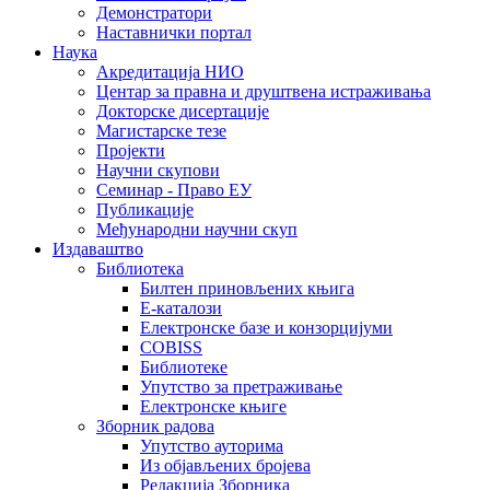
Демонстратори
Наставнички портал
Наука
Акредитација НИО
Центар за правна и друштвена истраживања
Докторске дисертације
Магистарске тезе
Пројекти
Научни скупови
Семинар - Право ЕУ
Публикације
Међународни научни скуп
Издаваштво
Библиотека
Билтен приновљених књига
Е-каталози
Електронске базе и конзорцијуми
COBISS
Библиотеке
Упутство за претраживање
Електронске књиге
Зборник радова
Упутство ауторима
Из објављених бројева
Редакција Зборника