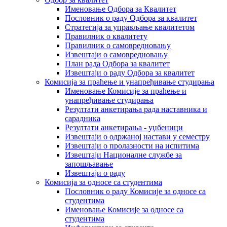
Именовање Одбора за Квалитет
Пословник о раду Одбора за квалитет
Стратегија за управљање квалитетом
Правилник о квалитету
Правилник о самовредновању
Извештаји о самовредновању
План рада Одбора за квалитет
Извештаји о раду Одбора за квалитет
Комисија за праћење и унапређивање студирања
Именовање Комисије за праћење и
унапређивање студирања
Резултати анкетирања рада наставника и
сарадника
Резултати анкетирања - уџбеници
Извештаји о одржаној настави у семестру
Извештаји о пролазности на испитима
Извештаји Националне службе за
запошљавање
Извештаји о раду
Комисија за односе са студентима
Пословник о раду Комисије за односе са
студентима
Именовање Комисије за односе са
студентима