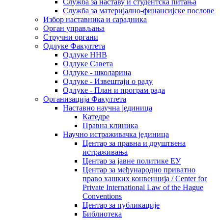
Служба за наставу и студентска питања
Служба за материјално-финансијске послове
Избор наставника и сарадника
Oрган управљања
Стручни органи
Одлуке Факултета
Одлуке ННВ
Одлуке Савета
Одлуке - школарина
Одлуке - Извештаји о раду
Одлуке - План и програм рада
Организација Факултета
Наставно научна јединица
Катедре
Правна клиника
Научно истраживачка јединица
Центар за правна и друштвена
истраживања
Центар за јавне политике ЕУ
Центар за међународно приватно
право хашких конвенција / Center for
Private International Law of the Hague
Conventions
Центар за публикације
Библиотека