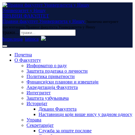
Универзитет у Нишу
ПРАВНИ ФАКУЛТЕТ
Правни факултет Универзитета у Нишу
Званична интернет
презентација Правног факултета Универзитета у Нишу
тражи...
ћирилица
latinica
Почетна
О Факултету
Информатор о раду
Заштита података о личности
Политика приватности
Финансијски планови и извештаји
Акредитација Факултета
Интегритет
Заштита узбуњивача
Историјат
Декани Факултета
Наставници који више нису у радном односу
Управа
Секретаријат
Служба за опште послове