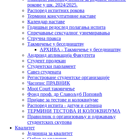
рокове у шк. 2024/2025.
Распоред испитних рокова
Термини консултативне наставе
Календар наставе
Годишњи редослед полагања испита
Спречавање сексуалног узнемиравања
Стручна пракса
Такмичење у беседништву
АРХИВА - Такмичење у беседништву
Андроид апликација Факултета
Студент продекан
Студентски парламент
Савез студената
Регистроване студентске организације
Часопис ПРАВНИК
Moot Court такмичење
Фонд проф. др Славољуб Поповић
Пријаве за тестове и колоквијуме
Распоред испита - датум и сатница
ТЕРМИНИ ТЕСТОВА И КОЛОКВИЈУМА
Правилник о организовању и одржавању
студентских скупова
Квалитет
Јединица за квалитет
Одбор за квалитет