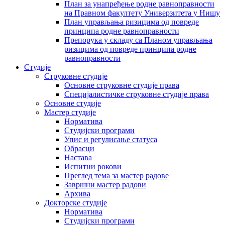
План за унапређење родне равноправности
на Правном факултету Универзитета у Нишу
План управљања ризицима од повреде
принципа родне равноправности
Препорука у складу са Планом управљања
ризицима од повреде принципа родне
равноправности
Студије
Струковне студије
Основне струковне студије права
Специјалистичке струковне студије права
Основне студије
Мастер студије
Норматива
Студијски програми
Упис и регулисање статуса
Обрасци
Настава
Испитни рокови
Преглед тема за мастер радове
Завршни мастер радови
Архива
Докторске студије
Норматива
Студијски програми