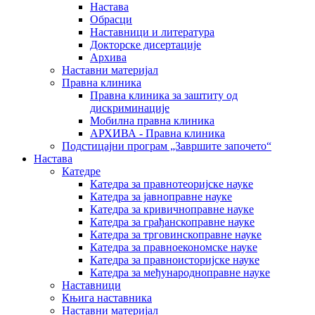
Настава
Обрасци
Наставници и литература
Докторске дисертације
Архива
Наставни материјал
Правна клиника
Правна клиника за заштиту од
дискриминације
Мобилна правна клиника
АРХИВА - Правна клиника
Подстицајни програм „Завршите започето“
Настава
Катедре
Катедра за правнотеоријске науке
Катедра за јавноправне науке
Катедра за кривичноправне науке
Катедра за грађанскоправне науке
Катедра за трговинскоправне науке
Катедра за правноекономске науке
Катедра за правноисторијске науке
Катедра за међународноправне науке
Наставници
Књига наставника
Наставни материјал