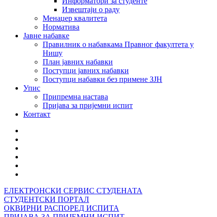
Информатори за студенте
Извештаји о раду
Менаџер квалитета
Норматива
Јавне набавке
Правилник о набавкама Правног факултета у
Нишу
План јавних набавки
Поступци јавних набавки
Поступци набавки без примене ЗЈН
Упис
Припремна настава
Пријава за пријемни испит
Контакт
ЕЛЕКТРОНСКИ СЕРВИС СТУДЕНАТА
СТУДЕНТСКИ ПОРТАЛ
ОКВИРНИ РАСПОРЕД ИСПИТА
ПРИЈАВА ЗА ПРИЈЕМНИ ИСПИТ