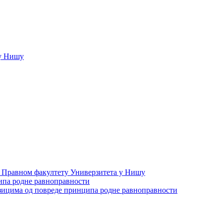
у Нишу
а Правном факултету Универзитета у Нишу
ипа родне равноправности
зицима од повреде принципа родне равноправности