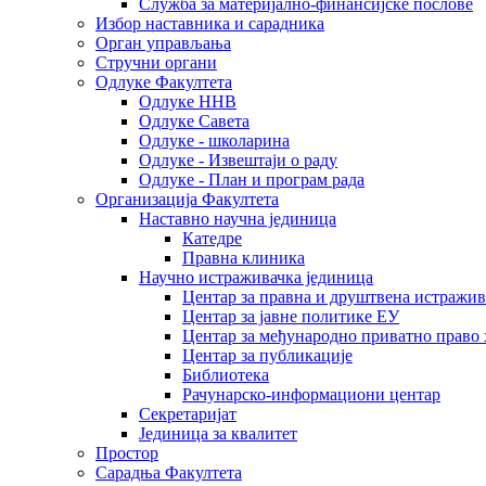
Служба за материјално-финансијске послове
Избор наставника и сарадника
Oрган управљања
Стручни органи
Одлуке Факултета
Одлуке ННВ
Одлуке Савета
Одлуке - школарина
Одлуке - Извештаји о раду
Одлуке - План и програм рада
Организација Факултета
Наставно научна јединица
Катедре
Правна клиника
Научно истраживачка јединица
Центар за правна и друштвена истражи
Центар за јавне политике ЕУ
Центар за међународно приватно право хаш
Центар за публикације
Библиотека
Рачунарско-информациони центар
Секретаријат
Јединица за квалитет
Простор
Сарадња Факултета