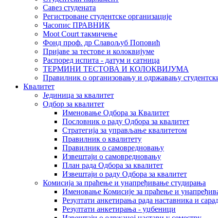
Савез студената
Регистроване студентске организације
Часопис ПРАВНИК
Moot Court такмичење
Фонд проф. др Славољуб Поповић
Пријаве за тестове и колоквијуме
Распоред испита - датум и сатница
ТЕРМИНИ ТЕСТОВА И КОЛОКВИЈУМА
Правилник о организовању и одржавању студентск
Квалитет
Јединица за квалитет
Одбор за квалитет
Именовање Одбора за Квалитет
Пословник о раду Одбора за квалитет
Стратегија за управљање квалитетом
Правилник о квалитету
Правилник о самовредновању
Извештаји о самовредновању
План рада Одбора за квалитет
Извештаји о раду Одбора за квалитет
Комисија за праћење и унапређивање студирања
Именовање Комисије за праћење и унапређив
Резултати анкетирања рада наставника и сара
Резултати анкетирања - уџбеници
Извештаји о одржаној настави у семестру