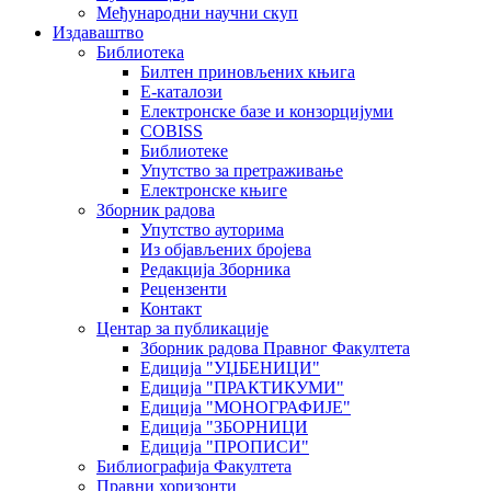
Међународни научни скуп
Издаваштво
Библиотека
Билтен приновљених књига
Е-каталози
Електронске базе и конзорцијуми
COBISS
Библиотеке
Упутство за претраживање
Електронске књиге
Зборник радова
Упутство ауторима
Из објављених бројева
Редакција Зборника
Рецензенти
Контакт
Центар за публикације
Зборник радова Правног Факултета
Едиција "УЏБЕНИЦИ"
Едиција "ПРАКТИКУМИ"
Едиција "МОНОГРАФИЈЕ"
Едиција "ЗБОРНИЦИ
Едиција "ПРОПИСИ"
Библиографија Факултета
Правни хоризонти