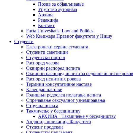
Позив за објављивање
Упутство ауторима
Архива
Редакција
Контакт
Facta Univesitatis: Law and Politics
Web Књижара Правног факултета у Нишу
Студенти
Електронски сервис студената
Студенти саветници
Студентски портал
Распоред часова
Оквирни распоред испита
Оквирни распоред испита за редовне испитне рокове
Распоред испитних рокова
Термини консултативне наставе
Календар наставе
Годишњи редослед полагања испита
Спречавање сексуалног узнемиравања
Стручна пракса
Такмичење у беседништву
АРХИВА - Такмичење у беседништву
Андроид апликација Факултета
Студент продекан
Студентски парламент