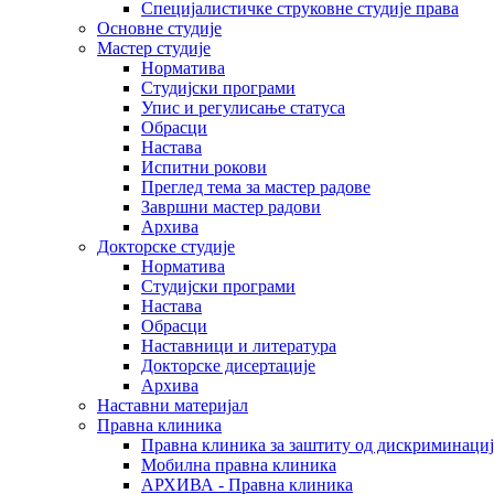
Специјалистичке струковне студије права
Основне студије
Мастер студије
Норматива
Студијски програми
Упис и регулисање статуса
Обрасци
Настава
Испитни рокови
Преглед тема за мастер радове
Завршни мастер радови
Архива
Докторске студије
Норматива
Студијски програми
Настава
Обрасци
Наставници и литература
Докторске дисертације
Архива
Наставни материјал
Правна клиника
Правна клиника за заштиту од дискриминациј
Мобилна правна клиника
АРХИВА - Правна клиника