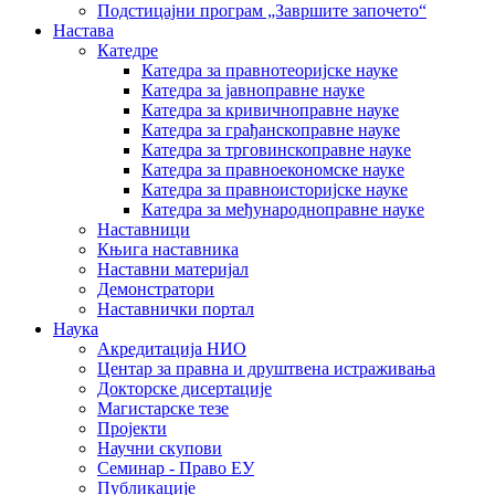
Подстицајни програм „Завршите започето“
Настава
Катедре
Катедра за правнотеоријске науке
Катедра за јавноправне науке
Катедра за кривичноправне науке
Катедра за грађанскоправне науке
Катедра за трговинскоправне науке
Катедра за правноекономске науке
Катедра за правноисторијске науке
Катедра за међународноправне науке
Наставници
Књига наставника
Наставни материјал
Демонстратори
Наставнички портал
Наука
Акредитација НИО
Центар за правна и друштвена истраживања
Докторске дисертације
Магистарске тезе
Пројекти
Научни скупови
Семинар - Право ЕУ
Публикације