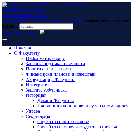
Универзитет у Нишу
ПРАВНИ ФАКУЛТЕТ
Правни факултет Универзитета у Нишу
Званична интернет презента
тражи...
ћирилица
latinica
Почетна
О Факултету
Информатор о раду
Заштита података о личности
Политика приватности
Финансијски планови и извештаји
Акредитација Факултета
Интегритет
Заштита узбуњивача
Историјат
Декани Факултета
Наставници који више нису у радном односу
Управа
Секретаријат
Служба за опште послове
Служба за наставу и студентска питања