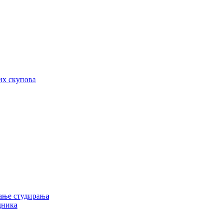
их скупова
ање студирања
дника