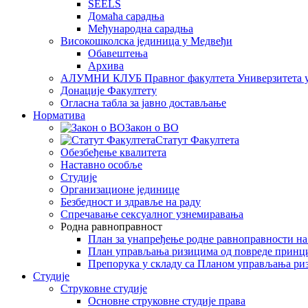
SEELS
Домаћа сарадња
Међународна сарадња
Високошколска јединица у Медвеђи
Обавештења
Архива
АЛУМНИ КЛУБ Правног факултета Универзитета 
Донације Факултету
Огласна табла за јавно достављање
Норматива
Закон о ВО
Статут Факултета
Обезбеђење квалитета
Наставно особље
Студије
Организационе јединице
Безбедност и здравље на раду
Спречавање сексуалног узнемиравања
Родна равноправност
План за унапређење родне равноправности н
План управљања ризицима од повреде принц
Препорука у складу са Планом управљања ри
Студије
Струковне студије
Основне струковне студије права