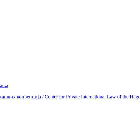
вања
ких конвенција / Center for Private International Law of the Hag