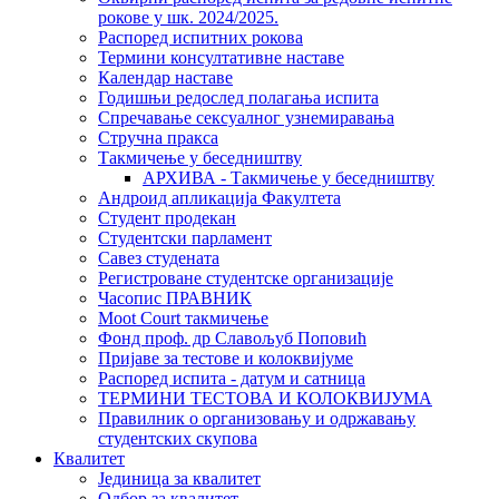
рокове у шк. 2024/2025.
Распоред испитних рокова
Термини консултативне наставе
Календар наставе
Годишњи редослед полагања испита
Спречавање сексуалног узнемиравања
Стручна пракса
Такмичење у беседништву
АРХИВА - Такмичење у беседништву
Андроид апликација Факултета
Студент продекан
Студентски парламент
Савез студената
Регистроване студентске организације
Часопис ПРАВНИК
Moot Court такмичење
Фонд проф. др Славољуб Поповић
Пријаве за тестове и колоквијуме
Распоред испита - датум и сатница
ТЕРМИНИ ТЕСТОВА И КОЛОКВИЈУМА
Правилник о организовању и одржавању
студентских скупова
Квалитет
Јединица за квалитет
Одбор за квалитет