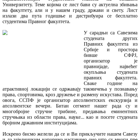
Универзитету. Теме којима се лист бави су актуелна збивања
на факултету, али и у нашем граду, држави и свету. Лист
излази два пута годишње и дистрибуира се бесплатно
студентима Правног факултета.
У сарадњи са Савезима
студената других
Правних факултета из
Србије и простора
бивше СФРЈ,
организатор је
правнијаде, највећег
окупљања студената
правних факултета.
Сваке године на
атрактивној локацији се одржавају такмичења у познавању
права, спортовима, кроз дружење и размену искустава. Поред
овога, ССПФ је организатор апсолвентских екскурзија и
апсолвентске вечери. Битан сегмент нашег рада су и
многобројне стручне трибине, предавања еминентних
стручњака из области права, науке... као и посете студената
бројним државним институцијама.
Искрено бисмо желели да се и Ви прикључите нашем Савезу
и да заједничким напорима наставимо оно што су многи пре