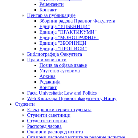
Рецензенти
Контакт
Центар за публикације
Зборник радова Правног Факултета
Едиција "УЏБЕНИЦИ"
Едиција "ПРАКТИКУМИ"
Едиција "МОНОГРАФИЈЕ"
Едиција "ЗБОРНИЦИ
Едиција "ПРОПИСИ"
Библиографија Факултета
Правни хоризонти
Позив за објављивање
Упутство ауторима
Архива
Редакција
Контакт
Facta Univesitatis: Law and Politics
Web Књижара Правног факултета у Нишу
Студенти
Електронски сервис студената
Студенти саветници
Студентски портал
Распоред часова
Оквирни распоред испита
Оквирни распоред испита за редовне испитне