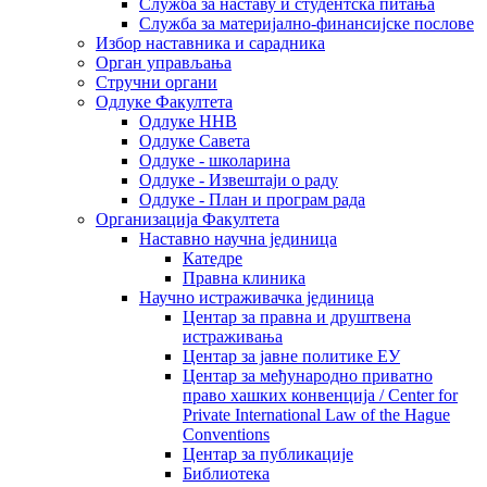
Служба за наставу и студентска питања
Служба за материјално-финансијске послове
Избор наставника и сарадника
Oрган управљања
Стручни органи
Одлуке Факултета
Одлуке ННВ
Одлуке Савета
Одлуке - школарина
Одлуке - Извештаји о раду
Одлуке - План и програм рада
Организација Факултета
Наставно научна јединица
Катедре
Правна клиника
Научно истраживачка јединица
Центар за правна и друштвена
истраживања
Центар за јавне политике ЕУ
Центар за међународно приватно
право хашких конвенција / Center for
Private International Law of the Hague
Conventions
Центар за публикације
Библиотека