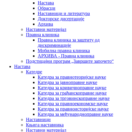
Настава
Обрасци
Наставници и литература
Докторске дисертације
Архива
Наставни материјал
Правна клиника
Правна клиника за заштиту од
дискриминације
Мобилна правна клиника
АРХИВА - Правна клиника
Подстицајни програм „Завршите започето“
Настава
Катедре
Катедра за правнотеоријске науке
Катедра за јавноправне науке
Катедра за кривичноправне науке
Катедра за грађанскоправне науке
Катедра за трговинскоправне науке
Катедра за правноекономске науке
Катедра за правноисторијске науке
Катедра за међународноправне науке
Наставници
Књига наставника
Наставни материјал