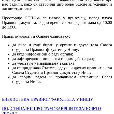
нас радили, како би створили што боље услове за успешно и
лакше студирање.
Просторије ССПФ-а се налазе у приземљу, поред клуба
Правног факултета. Радно време сваког радног дана од 10:00
до 13:00.
Права, дужности и обавезе чланова су:
да бира и буде биран у органе и друга тела Савеза
студената Правног факултета у Нишу;
да буде информисан о раду органа;
да даје предлоге, мишљења и примедбе на рад;
да учествује у извршавању задатака;
да се придржава Статута, одлука и других правних аката
Савеза Студената Правног факултета у Нишу;
да својим радом и понашањем афирмише Савез
студената Ниша.
БИБЛИОТЕКА ПРАВНОГ ФАКУЛТЕТА У НИШУ
ПОДСТИЦАЈНИ ПРОГРАМ "ЗАВРШИТЕ ЗАПОЧЕТО
2025/26"