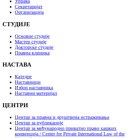
Управа
Секретаријат
Организација
СТУДИЈЕ
Основне студије
Мастер студије
Докторске студије
Правна клиника
НАСТАВА
Катедре
Наставници
Избор наставника
Наставни материјал
ЦЕНТРИ
Центар за правна и друштвена истраживања
Центар за публикације
Центар за међународно приватно право хашких
конвенција / Center for Private International Law of the