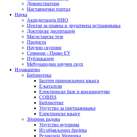
Демонстратори
Наставнички портал
Наука
Акредитација НИО
Центар за правна и друштвена истраживања
Докторске дисертације
Магистарске тезе
Пројекти
Научни скупови
Семинар - Право ЕУ
Публикације
Међународни научни скуп
Издаваштво
Библиотека
Билтен приновљених књига
Е-каталози
Електронске базе и конзорцијуми
COBISS
Библиотеке
Упутство за претраживање
Електронске књиге
Зборник радова
Упутство ауторима
Из објављених бројева
Редакција Зборника