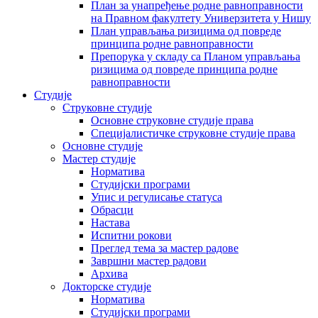
План за унапређење родне равноправности
на Правном факултету Универзитета у Нишу
План управљања ризицима од повреде
принципа родне равноправности
Препорука у складу са Планом управљања
ризицима од повреде принципа родне
равноправности
Студије
Струковне студије
Основне струковне студије права
Специјалистичке струковне студије права
Основне студије
Мастер студије
Норматива
Студијски програми
Упис и регулисање статуса
Обрасци
Настава
Испитни рокови
Преглед тема за мастер радове
Завршни мастер радови
Архива
Докторске студије
Норматива
Студијски програми