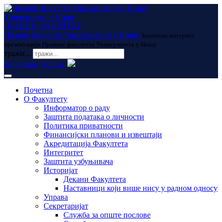
Универзитет у Нишу
ПРАВНИ ФАКУЛТЕТ
Правни факултет Универзитета у Нишу
Званична интернет
презентација Правног факултета Универзитета у Нишу
тражи...
ћирилица
latinica
Почетна
О Факултету
Информатор о раду
Заштита података о личности
Политика приватности
Финансијски планови и извештаји
Акредитација Факултета
Интегритет
Заштита узбуњивача
Историјат
Декани Факултета
Наставници који више нису у радном односу
Управа
Секретаријат
Служба за опште послове