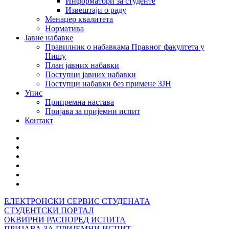
Информатори за студенте
Извештаји о раду
Менаџер квалитета
Норматива
Јавне набавке
Правилник о набавкама Правног факултета у
Нишу
План јавних набавки
Поступци јавних набавки
Поступци набавки без примене ЗЈН
Упис
Припремна настава
Пријава за пријемни испит
Контакт
ЕЛЕКТРОНСКИ СЕРВИС СТУДЕНАТА
СТУДЕНТСКИ ПОРТАЛ
ОКВИРНИ РАСПОРЕД ИСПИТА
ПРИЈАВА ЗА ПРИЈЕМНИ ИСПИТ