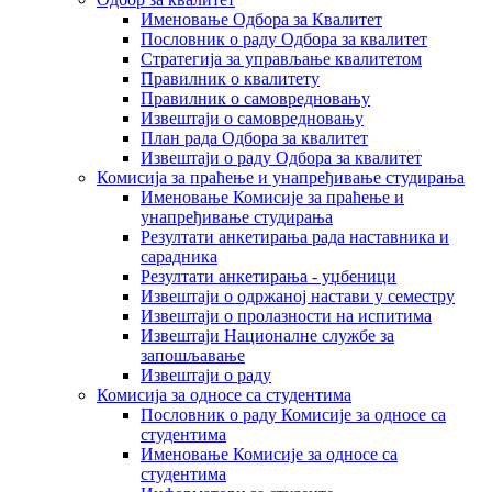
Именовање Одбора за Квалитет
Пословник о раду Одбора за квалитет
Стратегија за управљање квалитетом
Правилник о квалитету
Правилник о самовредновању
Извештаји о самовредновању
План рада Одбора за квалитет
Извештаји о раду Одбора за квалитет
Комисија за праћење и унапређивање студирања
Именовање Комисије за праћење и
унапређивање студирања
Резултати анкетирања рада наставника и
сарадника
Резултати анкетирања - уџбеници
Извештаји о одржаној настави у семестру
Извештаји о пролазности на испитима
Извештаји Националне службе за
запошљавање
Извештаји о раду
Комисија за односе са студентима
Пословник о раду Комисије за односе са
студентима
Именовање Комисије за односе са
студентима