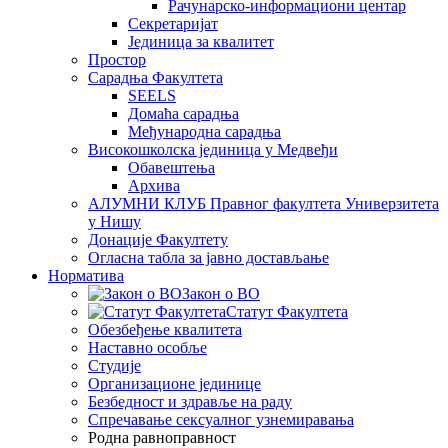
Рачунарско-информациони центар
Секретаријат
Јединица за квалитет
Простор
Сарадња Факултета
SEELS
Домаћа сарадња
Међународна сарадња
Високошколска јединица у Медвеђи
Обавештења
Архива
АЛУМНИ КЛУБ Правног факултета Универзитета
у Нишу
Донације Факултету
Огласна табла за јавно достављање
Норматива
Закон о ВО
Статут Факултета
Обезбеђење квалитета
Наставно особље
Студије
Организационе јединице
Безбедност и здравље на раду
Спречавање сексуалног узнемиравања
Родна равноправност