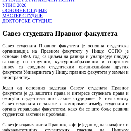
УПИС 2026
ОСНОВНЕ СТУДИЈЕ
МАСТЕР СТУДИЈЕ
ДОКТОРСКЕ СТУДИЈЕ
Савез студената Правног факултета
Савез студената Правног факултета је основна студентска
организација на Правном факултету у Нишу. ССПФ је
основан 1990. год. са циљем да развија и унапређује плодну
сарадњу, на стручном, културно-образовном и спортском
нивоу са сродним студентским организацијама других
факултета Универзитета у Нишу, правних факултета у земљи и
иностранству.
Један од основних задатака Савезу студената Правног
факултета је да заштити права и интересе студената права и
омогући студентима што лакше студирање. У том смислу
Савез студената се залаже за компромис између студената и
органа управљања факултетом, како би се што боље решили
студентски захтеви и проблеми.
Савез је издавач листа Правник, који је један од најзначајних и
најквалитетнијих студентских гласила на Нишком