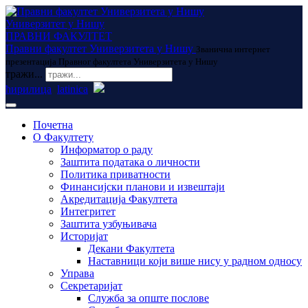
Универзитет у Нишу
ПРАВНИ ФАКУЛТЕТ
Правни факултет Универзитета у Нишу
Званична интернет
презентација Правног факултета Универзитета у Нишу
тражи...
ћирилица
latinica
Почетна
О Факултету
Информатор о раду
Заштита података о личности
Политика приватности
Финансијски планови и извештаји
Акредитација Факултета
Интегритет
Заштита узбуњивача
Историјат
Декани Факултета
Наставници који више нису у радном односу
Управа
Секретаријат
Служба за опште послове