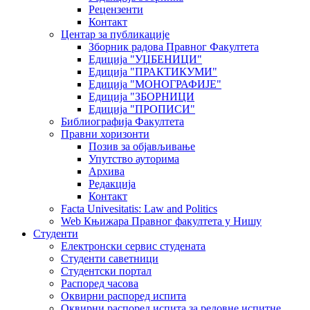
Рецензенти
Контакт
Центар за публикације
Зборник радова Правног Факултета
Едиција "УЏБЕНИЦИ"
Едиција "ПРАКТИКУМИ"
Едиција "МОНОГРАФИЈЕ"
Едиција "ЗБОРНИЦИ
Едиција "ПРОПИСИ"
Библиографија Факултета
Правни хоризонти
Позив за објављивање
Упутство ауторима
Архива
Редакција
Контакт
Facta Univesitatis: Law and Politics
Web Књижара Правног факултета у Нишу
Студенти
Електронски сервис студената
Студенти саветници
Студентски портал
Распоред часова
Оквирни распоред испита
Оквирни распоред испита за редовне испитне