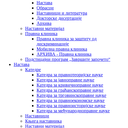
Настава
Обрасци
Наставници и литература
Докторске дисертације
Архива
Наставни материјал
Правна клиника
Правна клиника за заштиту од
дискриминације
Мобилна правна клиника
АРХИВА - Правна клиника
Подстицајни програм „Завршите започето“
Настава
Катедре
Катедра за правнотеоријске науке
Катедра за јавноправне науке
Катедра за кривичноправне науке
Катедра за грађанскоправне науке
Катедра за трговинскоправне науке
Катедра за правноекономске науке
Катедра за правноисторијске науке
Катедра за међународноправне науке
Наставници
Књига наставника
Наставни материјал