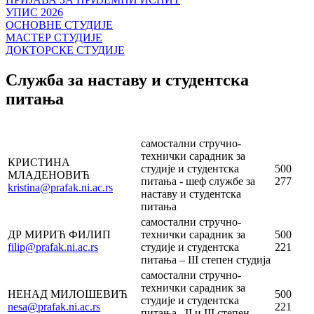
УПИС 2026
ОСНОВНЕ СТУДИЈЕ
МАСТЕР СТУДИЈЕ
ДОКТОРСКЕ СТУДИЈЕ
Служба за наставу и студентска
питања
самостални стручно-
технички сарадник за
КРИСТИНА
студије и студентска
500
МЛАДЕНОВИЋ
питања - шеф службе за
277
kristina@prafak.ni.ac.rs
наставу и студентска
питања
самостални стручно-
ДР МИРИЋ ФИЛИП
технички сарадник за
500
filip@prafak.ni.ac.rs
студије и студентска
221
питања – III степен студија
самостални стручно-
технички сарадник за
НЕНАД МИЛОШЕВИЋ
500
студије и студентска
nesa@prafak.ni.ac.rs
221
питања –II и III степен