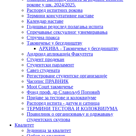
рокове у шк. 2024/2025.
Распоред испитних рокова
Термини консултативне наставе
Календар наставе
Годишњи редослед полагања испита
Спречавање сексуалног узнемиравања
Стручна пракса
Такмичење у беседништву
АРХИВА - Такмичење у беседништву
Андроид апликација Факултета
Студент продекан
Студентски парламент
Савез студената
Регистроване студентске организације
Часопис ПРАВНИК
Moot Court такмичење
Фонд проф. др Славољуб Поповић
Пријаве за тестове и колоквијуме
Распоред испита - датум и сатница
ТЕРМИНИ ТЕСТОВА И КОЛОКВИЈУМА
Правилник о организовању и одржавању
студентских скупова
Квалитет
Јединица за квалитет
Одбор за квалитет