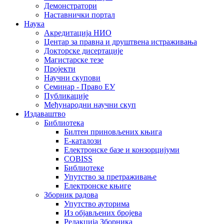
Демонстратори
Наставнички портал
Наука
Акредитација НИО
Центар за правна и друштвена истраживања
Докторске дисертације
Магистарске тезе
Пројекти
Научни скупови
Семинар - Право ЕУ
Публикације
Међународни научни скуп
Издаваштво
Библиотека
Билтен приновљених књига
Е-каталози
Електронске базе и конзорцијуми
COBISS
Библиотеке
Упутство за претраживање
Електронске књиге
Зборник радова
Упутство ауторима
Из објављених бројева
Редакција Зборника