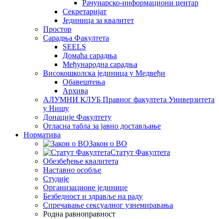
Рачунарско-информациони центар
Секретаријат
Јединица за квалитет
Простор
Сарадња Факултета
SEELS
Домаћа сарадња
Међународна сарадња
Високошколска јединица у Медвеђи
Обавештења
Архива
АЛУМНИ КЛУБ Правног факултета Универзитета
у Нишу
Донације Факултету
Огласна табла за јавно достављање
Норматива
Закон о ВО
Статут Факултета
Обезбеђење квалитета
Наставно особље
Студије
Организационе јединице
Безбедност и здравље на раду
Спречавање сексуалног узнемиравања
Родна равноправност