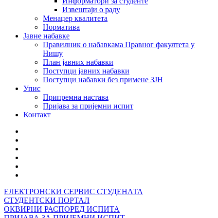
Информатори за студенте
Извештаји о раду
Менаџер квалитета
Норматива
Јавне набавке
Правилник о набавкама Правног факултета у
Нишу
План јавних набавки
Поступци јавних набавки
Поступци набавки без примене ЗЈН
Упис
Припремна настава
Пријава за пријемни испит
Контакт
ЕЛЕКТРОНСКИ СЕРВИС СТУДЕНАТА
СТУДЕНТСКИ ПОРТАЛ
ОКВИРНИ РАСПОРЕД ИСПИТА
ПРИЈАВА ЗА ПРИЈЕМНИ ИСПИТ