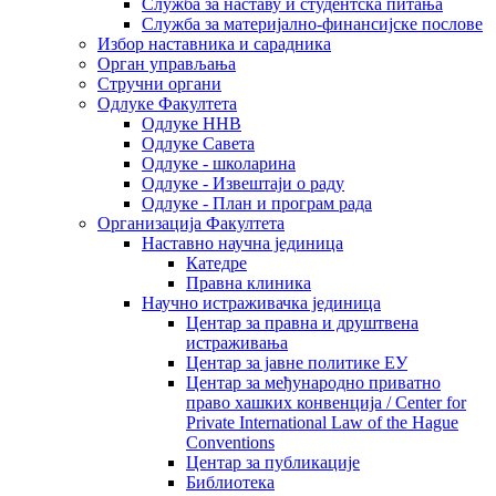
Служба за наставу и студентска питања
Служба за материјално-финансијске послове
Избор наставника и сарадника
Oрган управљања
Стручни органи
Одлуке Факултета
Одлуке ННВ
Одлуке Савета
Одлуке - школарина
Одлуке - Извештаји о раду
Одлуке - План и програм рада
Организација Факултета
Наставно научна јединица
Катедре
Правна клиника
Научно истраживачка јединица
Центар за правна и друштвена
истраживања
Центар за јавне политике ЕУ
Центар за међународно приватно
право хашких конвенција / Center for
Private International Law of the Hague
Conventions
Центар за публикације
Библиотека