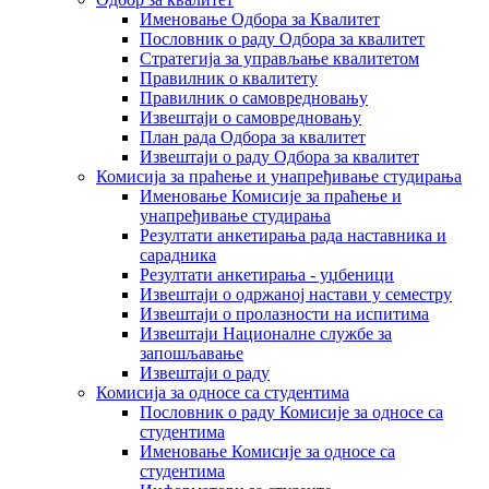
Именовање Одбора за Квалитет
Пословник о раду Одбора за квалитет
Стратегија за управљање квалитетом
Правилник о квалитету
Правилник о самовредновању
Извештаји о самовредновању
План рада Одбора за квалитет
Извештаји о раду Одбора за квалитет
Комисија за праћење и унапређивање студирања
Именовање Комисије за праћење и
унапређивање студирања
Резултати анкетирања рада наставника и
сарадника
Резултати анкетирања - уџбеници
Извештаји о одржаној настави у семестру
Извештаји о пролазности на испитима
Извештаји Националне службе за
запошљавање
Извештаји о раду
Комисија за односе са студентима
Пословник о раду Комисије за односе са
студентима
Именовање Комисије за односе са
студентима