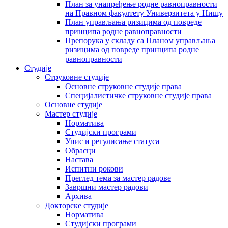
План за унапређење родне равноправности
на Правном факултету Универзитета у Нишу
План управљања ризицима од повреде
принципа родне равноправности
Препорука у складу са Планом управљања
ризицима од повреде принципа родне
равноправности
Студије
Струковне студије
Основне струковне студије права
Специјалистичке струковне студије права
Основне студије
Мастер студије
Норматива
Студијски програми
Упис и регулисање статуса
Обрасци
Настава
Испитни рокови
Преглед тема за мастер радове
Завршни мастер радови
Архива
Докторске студије
Норматива
Студијски програми