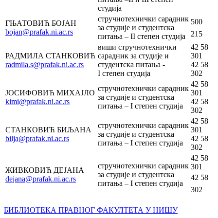
студија
стручнотехнички сарадник
500
ГЊАТОВИЋ БОЈАН
за студије и студентска
bojan@prafak.ni.ac.rs
215
питања – II степен студија
виши стручнотехнички
42 58
РАДМИЛА СТАНКОВИЋ
сарадник за студије и
301
radmila.s@prafak.ni.ac.rs
студентска питања -
42 58
I степен студија
302
42 58
стручнотехнички сарадник
ЈОСИФОВИЋ МИХАЈЛО
301
за студије и студентска
kimi@prafak.ni.ac.rs
42 58
питања – I степен студија
302
42 58
стручнотехнички сарадник
СТАНКОВИЋ БИЉАНА
301
за студије и студентска
bilja@prafak.ni.ac.rs
42 58
питања – I степен студија
302
42 58
стручнотехнички сарадник
301
ЖИВКОВИЋ ДЕЈАНА
за студије и студентска
42 58
dejana@prafak.ni.ac.rs
питања – I степен студија
302
БИБЛИОТЕКА ПРАВНОГ ФАКУЛТЕТА У НИШУ