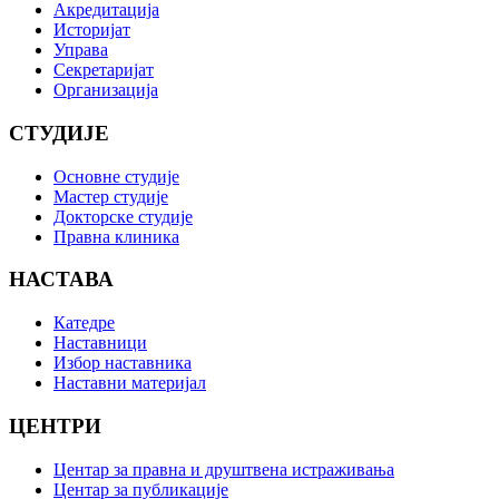
Акредитација
Историјат
Управа
Секретаријат
Организација
СТУДИЈЕ
Основне студије
Мастер студије
Докторске студије
Правна клиника
НАСТАВА
Катедре
Наставници
Избор наставника
Наставни материјал
ЦЕНТРИ
Центар за правна и друштвена истраживања
Центар за публикације