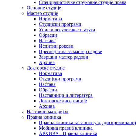
Специјалистичке струковне студије права
Основне студије
Мастер студије
Норматива
Студијски програми
Упис и регулисање статуса
Обрасци
Настава
Испитни рокови
Преглед тема за мастер радове
Завршни мастер радови
Архива
Докторске студије
Норматива
Студијски програми
Настава
Обрасци
Наставници и литература
Докторске дисертације
Архива
Наставни материјал
Правна клиника
Правна клиника за заштиту од дискриминациј
Мобилна правна клиника
АРХИВА - Правна клиника