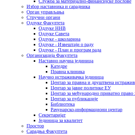
Служба за материјално-финансијске послове
Избор наставника и сарадника
Oрган управљања
Стручни органи
Одлуке Факултета
Одлуке ННВ
Одлуке Савета
Одлуке - школарина
Одлуке - Извештаји о раду
Одлуке - План и програм рада
Организација Факултета
Наставно научна јединица
Катедре
Правна клиника
Научно истраживачка јединица
Центар за правна и друштвена истражи
Центар за јавне политике ЕУ
Центар за међународно приватно право хаш
Центар за публикације
Библиотека
Рачунарско-информациони центар
Секретаријат
Јединица за квалитет
Простор
Сарадња Факултета