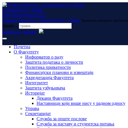
Универзитет у Нишу
ПРАВНИ ФАКУЛТЕТ
Правни факултет Универзитета у Нишу
Званична интернет презента
тражи...
ћирилица
latinica
Почетна
О Факултету
Информатор о раду
Заштита података о личности
Политика приватности
Финансијски планови и извештаји
Акредитација Факултета
Интегритет
Заштита узбуњивача
Историјат
Декани Факултета
Наставници који више нису у радном односу
Управа
Секретаријат
Служба за опште послове
Служба за наставу и студентска питања