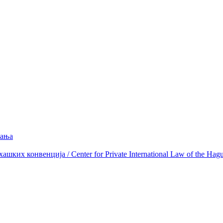
вања
ких конвенција / Center for Private International Law of the Hag