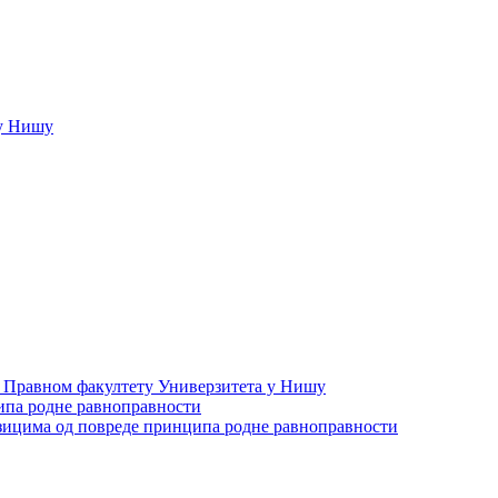
у Нишу
а Правном факултету Универзитета у Нишу
ипа родне равноправности
зицима од повреде принципа родне равноправности