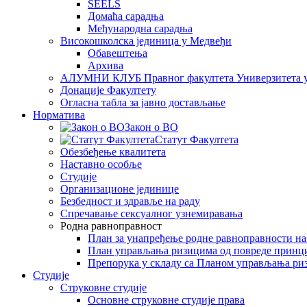
SEELS
Домаћа сарадња
Међународна сарадња
Високошколска јединица у Медвеђи
Обавештења
Архива
АЛУМНИ КЛУБ Правног факултета Универзитета 
Донације Факултету
Огласна табла за јавно достављање
Норматива
Закон о ВО
Статут Факултета
Обезбеђење квалитета
Наставно особље
Студије
Организационе јединице
Безбедност и здравље на раду
Спречавање сексуалног узнемиравања
Родна равноправност
План за унапређење родне равноправности н
План управљања ризицима од повреде принц
Препорука у складу са Планом управљања ри
Студије
Струковне студије
Основне струковне студије права