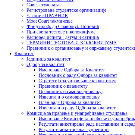
Савез студената
Регистроване студентске организације
Часопис ПРАВНИК
Moot Court такмичење
Фонд проф. др Славољуб Поповић
Пријаве за тестове и колоквијуме
Распоред испита - датум и сатница
ТЕРМИНИ ТЕСТОВА И КОЛОКВИЈУМА
Правилник о организовању и одржавању студентск
Квалитет
Јединица за квалитет
Одбор за квалитет
Именовање Одбора за Квалитет
Пословник о раду Одбора за квалитет
Стратегија за управљање квалитетом
Правилник о квалитету
Правилник о самовредновању
Извештаји о самовредновању
План рада Одбора за квалитет
Извештаји о раду Одбора за квалитет
Комисија за праћење и унапређивање студирања
Именовање Комисије за праћење и унапређив
Резултати анкетирања рада наставника и сара
Резултати анкетирања - уџбеници
Извештаји о одржаној настави у семестру