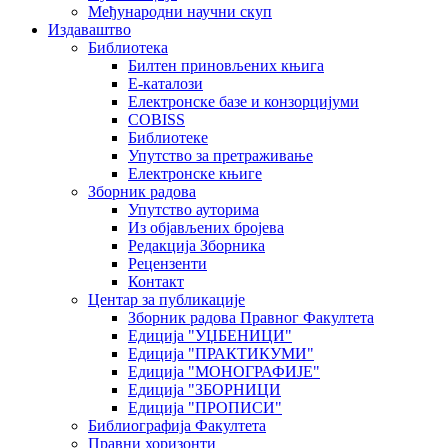
Међународни научни скуп
Издаваштво
Библиотека
Билтен приновљених књига
Е-каталози
Електронске базе и конзорцијуми
COBISS
Библиотеке
Упутство за претраживање
Електронске књиге
Зборник радова
Упутство ауторима
Из објављених бројева
Редакција Зборника
Рецензенти
Контакт
Центар за публикације
Зборник радова Правног Факултета
Едиција "УЏБЕНИЦИ"
Едиција "ПРАКТИКУМИ"
Едиција "МОНОГРАФИЈЕ"
Едиција "ЗБОРНИЦИ
Едиција "ПРОПИСИ"
Библиографија Факултета
Правни хоризонти