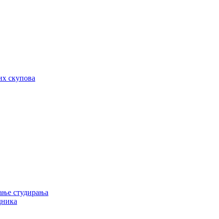
их скупова
ање студирања
дника