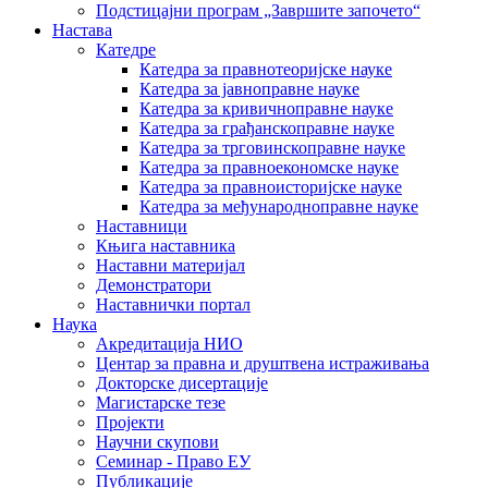
Подстицајни програм „Завршите започето“
Настава
Катедре
Катедра за правнотеоријске науке
Катедра за јавноправне науке
Катедра за кривичноправне науке
Катедра за грађанскоправне науке
Катедра за трговинскоправне науке
Катедра за правноекономске науке
Катедра за правноисторијске науке
Катедра за међународноправне науке
Наставници
Књига наставника
Наставни материјал
Демонстратори
Наставнички портал
Наука
Акредитација НИО
Центар за правна и друштвена истраживања
Докторске дисертације
Магистарске тезе
Пројекти
Научни скупови
Семинар - Право ЕУ
Публикације