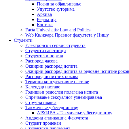
Позив за објављивање
Упутство ауторима
Архива
Редакција
Контакт
Facta Univesitatis: Law and Politics
Web Књижара Правног факултета у Нишу
Студенти
Електронски сервис студената
Студенти саветници
Студентски портал
Распоред часова
Оквирни распоред испита
Оквирни распоред испита за редовне испитне рокове
Распоред испитних рокова
Термини консултативне наставе
Календар наставе
Годишњи редослед полагања испита
Спречавање сексуалног узнемиравања
Стручна пракса
Такмичење у беседништву
АРХИВА - Такмичење у беседништву
Андроид апликација Факултета
Студент продекан
Студентски парламент