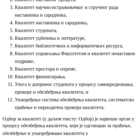
Квалитет научно-истраживачког и стручног рада
наставника и сарадника,
Квалитет наставника и сарадника,
Квалитет студената,
Квалитет уџбеника и литературе,
Квалитет библиотечких и информатичких ресурса,
Квалитет управљања Факултетом и квалитет ненаставне
подршке,
Квалитет простора и опреме,
Квалитет финансирања,
Улога и допринос студената у процесу самовредновања,
провере и обезбеђења
квалитета, и
Унапређење система обезбеђења квалитета, систематско
праћење и периодична
провера квалитета.
Одбор за квалитет (у даљем тексту: Одбор) је највиши орган у
процесу обезбеђења
квалитета, који је одговоран за праћење,
обезбеђење и унапређивање квалитета у