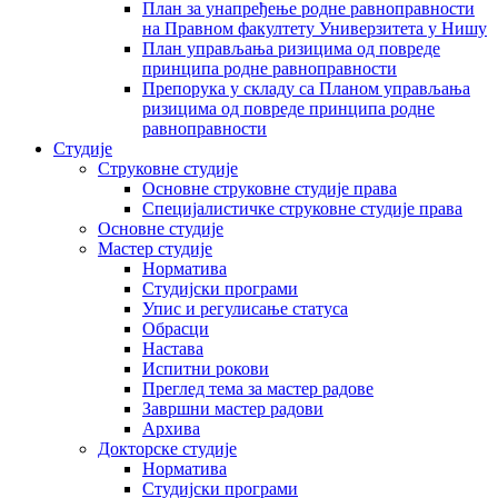
План за унапређење родне равноправности
на Правном факултету Универзитета у Нишу
План управљања ризицима од повреде
принципа родне равноправности
Препорука у складу са Планом управљања
ризицима од повреде принципа родне
равноправности
Студије
Струковне студије
Основне струковне студије права
Специјалистичке струковне студије права
Основне студије
Мастер студије
Норматива
Студијски програми
Упис и регулисање статуса
Обрасци
Настава
Испитни рокови
Преглед тема за мастер радове
Завршни мастер радови
Архива
Докторске студије
Норматива
Студијски програми