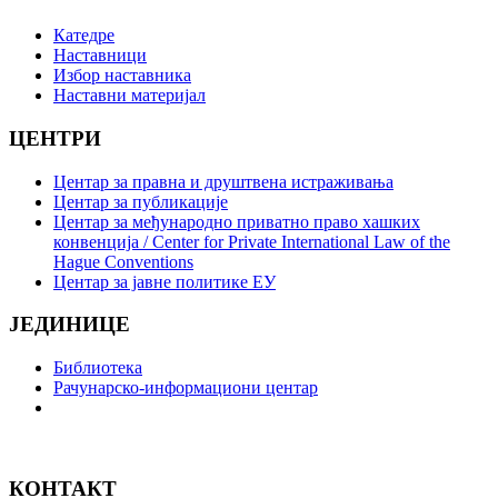
Катедре
Наставници
Избор наставника
Наставни материјал
ЦЕНТРИ
Центар за правна и друштвена истраживања
Центар за публикације
Центар за међународно приватно право хашких
конвенција / Center for Private International Law of the
Hague Conventions
Центар за јавне политике ЕУ
ЈЕДИНИЦЕ
Библиотека
Рачунарско-информациони центар
КОНТАКТ