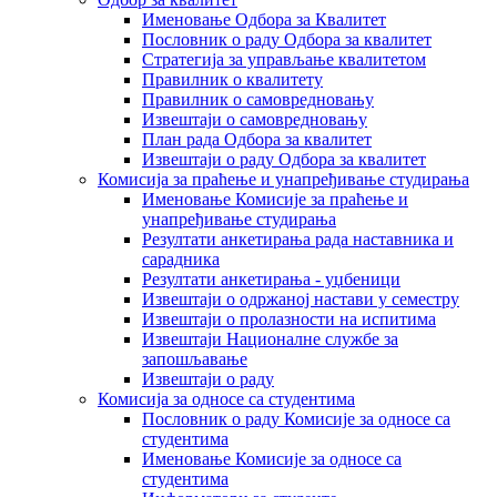
Именовање Одбора за Квалитет
Пословник о раду Одбора за квалитет
Стратегија за управљање квалитетом
Правилник о квалитету
Правилник о самовредновању
Извештаји о самовредновању
План рада Одбора за квалитет
Извештаји о раду Одбора за квалитет
Комисија за праћење и унапређивање студирања
Именовање Комисије за праћење и
унапређивање студирања
Резултати анкетирања рада наставника и
сарадника
Резултати анкетирања - уџбеници
Извештаји о одржаној настави у семестру
Извештаји о пролазности на испитима
Извештаји Националне службе за
запошљавање
Извештаји о раду
Комисија за односе са студентима
Пословник о раду Комисије за односе са
студентима
Именовање Комисије за односе са
студентима