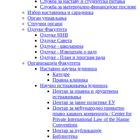
Служба за наставу и студентска питања
Служба за материјално-финансијске послове
Избор наставника и сарадника
Oрган управљања
Стручни органи
Одлуке Факултета
Одлуке ННВ
Одлуке Савета
Одлуке - школарина
Одлуке - Извештаји о раду
Одлуке - План и програм рада
Организација Факултета
Наставно научна јединица
Катедре
Правна клиника
Научно истраживачка јединица
Центар за правна и друштвена
истраживања
Центар за јавне политике ЕУ
Центар за међународно приватно
право хашких конвенција / Center for
Private International Law of the Hague
Conventions
Центар за публикације
Библиотека