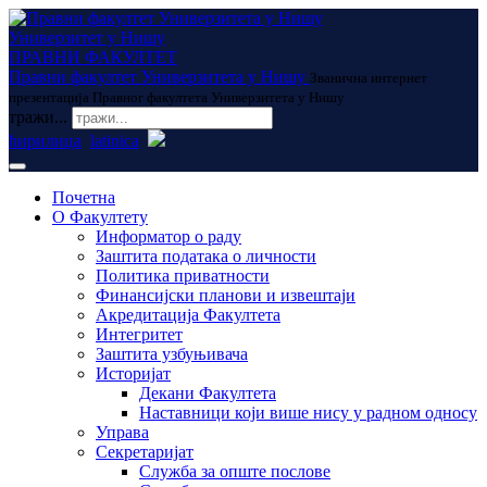
Универзитет у Нишу
ПРАВНИ ФАКУЛТЕТ
Правни факултет Универзитета у Нишу
Званична интернет
презентација Правног факултета Универзитета у Нишу
тражи...
ћирилица
latinica
Почетна
О Факултету
Информатор о раду
Заштита података о личности
Политика приватности
Финансијски планови и извештаји
Акредитација Факултета
Интегритет
Заштита узбуњивача
Историјат
Декани Факултета
Наставници који више нису у радном односу
Управа
Секретаријат
Служба за опште послове