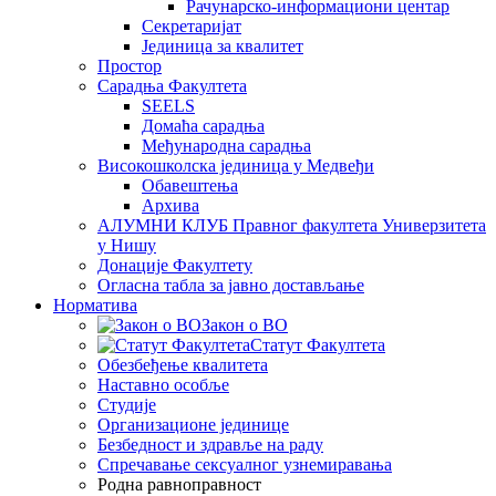
Рачунарско-информациони центар
Секретаријат
Јединица за квалитет
Простор
Сарадња Факултета
SEELS
Домаћа сарадња
Међународна сарадња
Високошколска јединица у Медвеђи
Обавештења
Архива
АЛУМНИ КЛУБ Правног факултета Универзитета
у Нишу
Донације Факултету
Огласна табла за јавно достављање
Норматива
Закон о ВО
Статут Факултета
Обезбеђење квалитета
Наставно особље
Студије
Организационе јединице
Безбедност и здравље на раду
Спречавање сексуалног узнемиравања
Родна равноправност