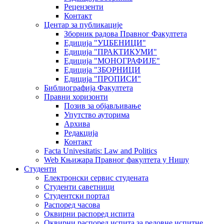
Рецензенти
Контакт
Центар за публикације
Зборник радова Правног Факултета
Едиција "УЏБЕНИЦИ"
Едиција "ПРАКТИКУМИ"
Едиција "МОНОГРАФИЈЕ"
Едиција "ЗБОРНИЦИ
Едиција "ПРОПИСИ"
Библиографија Факултета
Правни хоризонти
Позив за објављивање
Упутство ауторима
Архива
Редакција
Контакт
Facta Univesitatis: Law and Politics
Web Књижара Правног факултета у Нишу
Студенти
Електронски сервис студената
Студенти саветници
Студентски портал
Распоред часова
Оквирни распоред испита
Оквирни распоред испита за редовне испитне