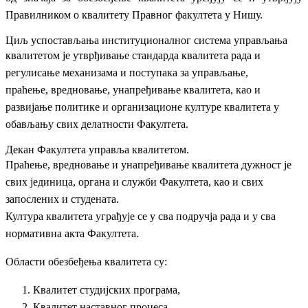
Правилником
о квалитету Правног факултета у Нишу.
Циљ успостављања институционалног система управљања
квалитетом је утврђивање
стандарда квалитета рада и
регулисање механизама и поступака за управљање,
праћење,
вредновање, унапређивање квалитета, као и
развијање политике и организационе културе
квалитета у
обављању свих делатности Факултета.
Декан Факултета управља квалитетом.
Праћење, вредновање и унапређивање квалитета дужност је
свих јединица, органа и
служби Факултета, као и свих
запослених и студената.
Култура квалитета уграђује се у сва подручја рада и у сва
нормативна акта Факултета.
Области обезбеђења квалитета су:
Квалитет студијских програма,
Квалитет наставног процеса,