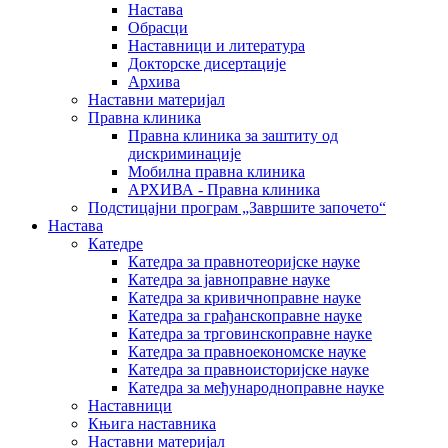
Настава
Обрасци
Наставници и литература
Докторске дисертације
Архива
Наставни материјал
Правна клиника
Правна клиника за заштиту од
дискриминације
Мобилна правна клиника
АРХИВА - Правна клиника
Подстицајни програм „Завршите започето“
Настава
Катедре
Катедра за правнотеоријске науке
Катедра за јавноправне науке
Катедра за кривичноправне науке
Катедра за грађанскоправне науке
Катедра за трговинскоправне науке
Катедра за правноекономске науке
Катедра за правноисторијске науке
Катедра за међународноправне науке
Наставници
Књига наставника
Наставни материјал