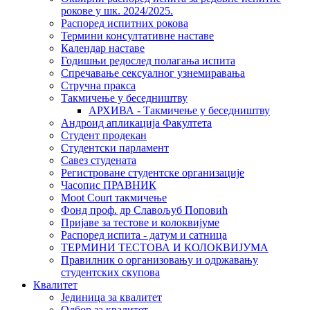
рокове у шк. 2024/2025.
Распоред испитних рокова
Термини консултативне наставе
Календар наставе
Годишњи редослед полагања испита
Спречавање сексуалног узнемиравања
Стручна пракса
Такмичење у беседништву
АРХИВА - Такмичење у беседништву
Андроид апликација Факултета
Студент продекан
Студентски парламент
Савез студената
Регистроване студентске организације
Часопис ПРАВНИК
Moot Court такмичење
Фонд проф. др Славољуб Поповић
Пријаве за тестове и колоквијуме
Распоред испита - датум и сатница
ТЕРМИНИ ТЕСТОВА И КОЛОКВИЈУМА
Правилник о организовању и одржавању
студентских скупова
Квалитет
Јединица за квалитет
Одбор за квалитет