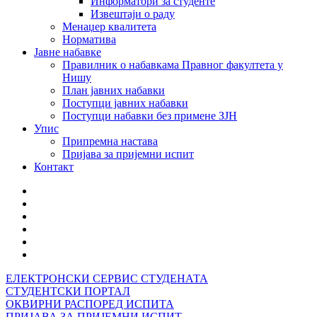
Информатори за студенте
Извештаји о раду
Менаџер квалитета
Норматива
Јавне набавке
Правилник о набавкама Правног факултета у
Нишу
План јавних набавки
Поступци јавних набавки
Поступци набавки без примене ЗЈН
Упис
Припремна настава
Пријава за пријемни испит
Контакт
ЕЛЕКТРОНСКИ СЕРВИС СТУДЕНАТА
СТУДЕНТСКИ ПОРТАЛ
ОКВИРНИ РАСПОРЕД ИСПИТА
ПРИЈАВА ЗА ПРИЈЕМНИ ИСПИТ