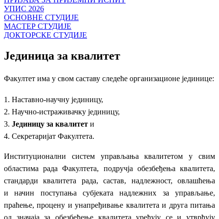
УПИС 2026
ОСНОВНЕ СТУДИЈЕ
МАСТЕР СТУДИЈЕ
ДОКТОРСКЕ СТУДИЈЕ
Јединица за квалитет
Факултет има у свом саставу следеће организационе јединице:
1. Наставно-научну јединицу,
2. Научно-истраживачку јединицу,
3.
Јединицу за квалитет
и
4. Секретаријат Факултета.
Институционални систем управљања квалитетом у свим
областима рада Факултета,
подручја обезбеђења квалитета,
стандарди квалитета рада, састав, надлежност, овлашћења
и
начин поступања субјеката надлежних за управљање,
праћење, процену и унапређивање
квалитета и друга питања
од значаја за обезбеђење квалитета уређују се и утврђују