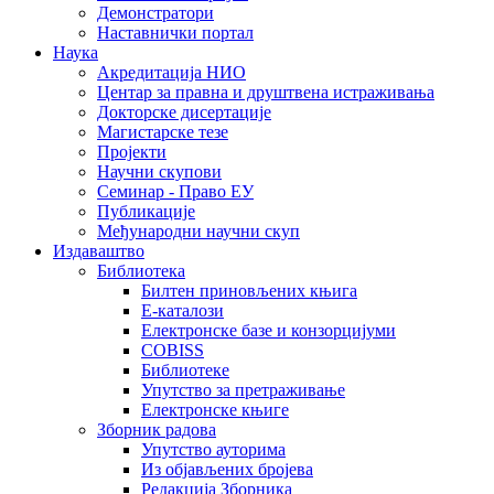
Демонстратори
Наставнички портал
Наука
Акредитација НИО
Центар за правна и друштвена истраживања
Докторске дисертације
Магистарске тезе
Пројекти
Научни скупови
Семинар - Право ЕУ
Публикације
Међународни научни скуп
Издаваштво
Библиотека
Билтен приновљених књига
Е-каталози
Електронске базе и конзорцијуми
COBISS
Библиотеке
Упутство за претраживање
Електронске књиге
Зборник радова
Упутство ауторима
Из објављених бројева
Редакција Зборника