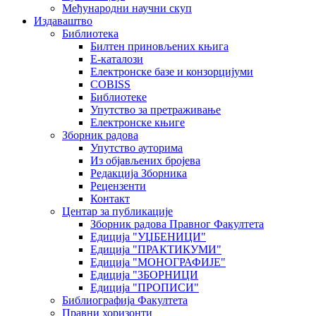
Међународни научни скуп
Издаваштво
Библиотека
Билтен приновљених књига
Е-каталози
Електронске базе и конзорцијуми
COBISS
Библиотеке
Упутство за претраживање
Електронске књиге
Зборник радова
Упутство ауторима
Из објављених бројева
Редакција Зборника
Рецензенти
Контакт
Центар за публикације
Зборник радова Правног Факултета
Едиција "УЏБЕНИЦИ"
Едиција "ПРАКТИКУМИ"
Едиција "МОНОГРАФИЈЕ"
Едиција "ЗБОРНИЦИ
Едиција "ПРОПИСИ"
Библиографија Факултета
Правни хоризонти