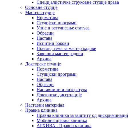
Специјалистичке струковне студије права
Основне студије
Мастер студије
Норматива
Студијски програми
Упис и регулисање статуса
Обрасци
Настава
Испитни рокови
Преглед тема за мастер радове
Завршни мастер радови
Архива
Докторске студије
Норматива
Студијски програми
Настава
Обрасци
Наставници и литература
Докторске дисертације
Архива
Наставни материјал
Правна клиника
Правна клиника за заштиту од дискриминациј
Мобилна правна клиника
АРХИВА - Правна клиника