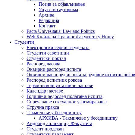
Позив за објављивање
Упутство ауторима
Архива
Редакција
Контакт
Facta Univesitatis: Law and Politics
Web Књижара Правног факултета у Нишу
Студенти
Електронски сервис студената
Студенти саветници
Студентски портал
Распоред часова
Оквирни распоред испита
Оквирни распоред испита за редовне испитне рокове
Распоред испитних рокова
Термини консултативне наставе
Календар наставе
Годишњи редослед полагања испита
Спречавање сексуалног узнемиравања
Стручна пракса
Такмичење у беседништву
АРХИВА - Такмичење у беседништву
Андроид апликација Факултета
Студент продекан
Студентски парламент