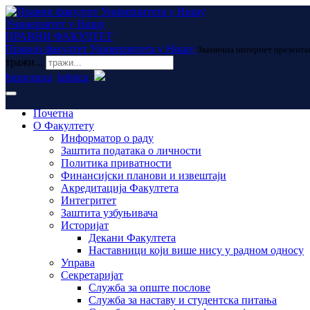
Универзитет у Нишу
ПРАВНИ ФАКУЛТЕТ
Правни факултет Универзитета у Нишу
Званична интернет презента
тражи...
ћирилица
latinica
Почетна
О Факултету
Информатор о раду
Заштита података о личности
Политика приватности
Финансијски планови и извештаји
Акредитација Факултета
Интегритет
Заштита узбуњивача
Историјат
Декани Факултета
Наставници који више нису у радном односу
Управа
Секретаријат
Служба за опште послове
Служба за наставу и студентска питања