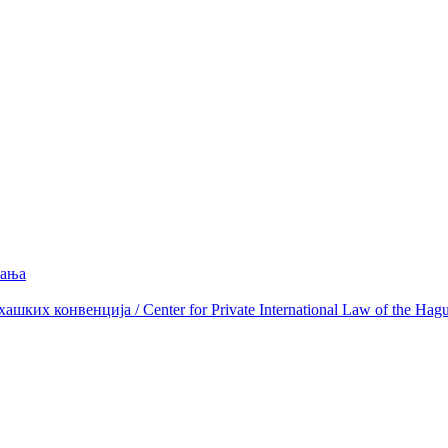
вања
ких конвенција / Center for Private International Law of the Hag