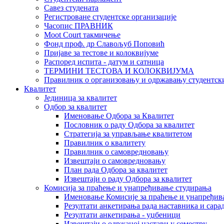
Савез студената
Регистроване студентске организације
Часопис ПРАВНИК
Moot Court такмичење
Фонд проф. др Славољуб Поповић
Пријаве за тестове и колоквијуме
Распоред испита - датум и сатница
ТЕРМИНИ ТЕСТОВА И КОЛОКВИЈУМА
Правилник о организовању и одржавању студентск
Квалитет
Јединица за квалитет
Одбор за квалитет
Именовање Одбора за Квалитет
Пословник о раду Одбора за квалитет
Стратегија за управљање квалитетом
Правилник о квалитету
Правилник о самовредновању
Извештаји о самовредновању
План рада Одбора за квалитет
Извештаји о раду Одбора за квалитет
Комисија за праћење и унапређивање студирања
Именовање Комисије за праћење и унапређив
Резултати анкетирања рада наставника и сара
Резултати анкетирања - уџбеници
Извештаји о одржаној настави у семестру