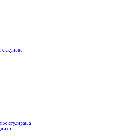
их скупова
ање студирања
дника