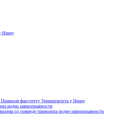
у Нишу
а Правном факултету Универзитета у Нишу
ипа родне равноправности
зицима од повреде принципа родне равноправности