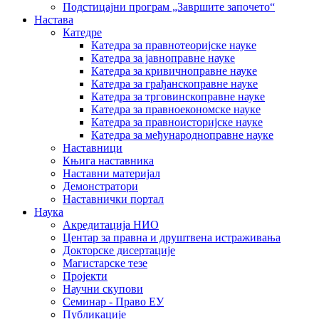
Подстицајни програм „Завршите започето“
Настава
Катедре
Катедра за правнотеоријске науке
Катедра за јавноправне науке
Катедра за кривичноправне науке
Катедра за грађанскоправне науке
Катедра за трговинскоправне науке
Катедра за правноекономске науке
Катедра за правноисторијске науке
Катедра за међународноправне науке
Наставници
Књига наставника
Наставни материјал
Демонстратори
Наставнички портал
Наука
Акредитација НИО
Центар за правна и друштвена истраживања
Докторске дисертације
Магистарске тезе
Пројекти
Научни скупови
Семинар - Право ЕУ
Публикације