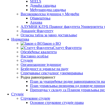
SEELS
Домаћа сарадња
Међународна сарадња
Високошколска јединица у Медвеђи
Обавештења
Архива
АЛУМНИ КЛУБ Правног факултета Универзитета 
Донације Факултету
Огласна табла за јавно достављање
Норматива
Закон о ВО
Статут Факултета
Обезбеђење квалитета
Наставно особље
Студије
Организационе јединице
Безбедност и здравље на раду
Спречавање сексуалног узнемиравања
Родна равноправност
План за унапређење родне равноправности н
План управљања ризицима од повреде принц
Препорука у складу са Планом управљања ри
Студије
Струковне студије
Основне струковне студије права