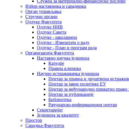
Служба за материјално-финансијске послове
Избор наставника и сарадника
Oрган управљања
Стручни органи
Одлуке Факултета
Одлуке ННВ
Одлуке Савета
Одлуке - школарина
Одлуке - Извештаји о раду
Одлуке - План и програм рада
Организација Факултета
Наставно научна јединица
Катедре
Правна клиника
Научно истраживачка јединица
Центар за правна и друштвена истражи
Центар за јавне политике ЕУ
Центар за међународно приватно право хаш
Центар за публикације
Библиотека
Рачунарско-информациони центар
Секретаријат
Јединица за квалитет
Простор
Сарадња Факултета