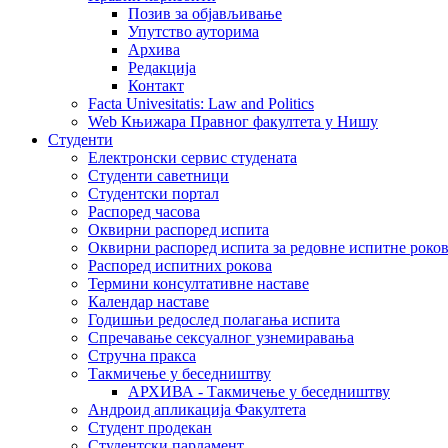
Позив за објављивање
Упутство ауторима
Архива
Редакција
Контакт
Facta Univesitatis: Law and Politics
Web Књижара Правног факултета у Нишу
Студенти
Електронски сервис студената
Студенти саветници
Студентски портал
Распоред часова
Оквирни распоред испита
Оквирни распоред испита за редовне испитне рокове
Распоред испитних рокова
Термини консултативне наставе
Календар наставе
Годишњи редослед полагања испита
Спречавање сексуалног узнемиравања
Стручна пракса
Такмичење у беседништву
АРХИВА - Такмичење у беседништву
Андроид апликација Факултета
Студент продекан
Студентски парламент