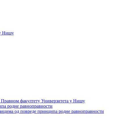
у Нишу
а Правном факултету Универзитета у Нишу
ипа родне равноправности
зицима од повреде принципа родне равноправности