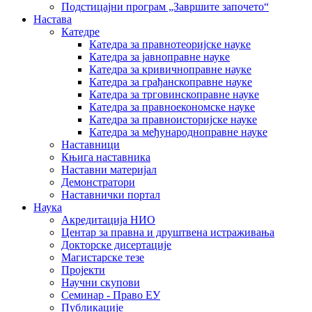
Подстицајни програм „Завршите започето“
Настава
Катедре
Катедра за правнотеоријске науке
Катедра за јавноправне науке
Катедра за кривичноправне науке
Катедра за грађанскоправне науке
Катедра за трговинскоправне науке
Катедра за правноекономске науке
Катедра за правноисторијске науке
Катедра за међународноправне науке
Наставници
Књига наставника
Наставни материјал
Демонстратори
Наставнички портал
Наука
Акредитација НИО
Центар за правна и друштвена истраживања
Докторске дисертације
Магистарске тезе
Пројекти
Научни скупови
Семинар - Право ЕУ
Публикације