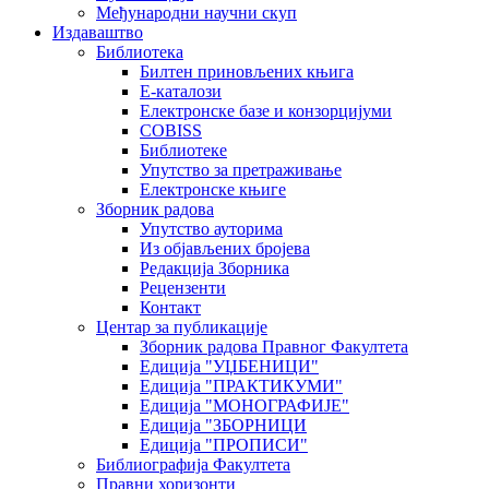
Међународни научни скуп
Издаваштво
Библиотека
Билтен приновљених књига
Е-каталози
Електронске базе и конзорцијуми
COBISS
Библиотеке
Упутство за претраживање
Електронске књиге
Зборник радова
Упутство ауторима
Из објављених бројева
Редакција Зборника
Рецензенти
Контакт
Центар за публикације
Зборник радова Правног Факултета
Едиција "УЏБЕНИЦИ"
Едиција "ПРАКТИКУМИ"
Едиција "МОНОГРАФИЈЕ"
Едиција "ЗБОРНИЦИ
Едиција "ПРОПИСИ"
Библиографија Факултета
Правни хоризонти