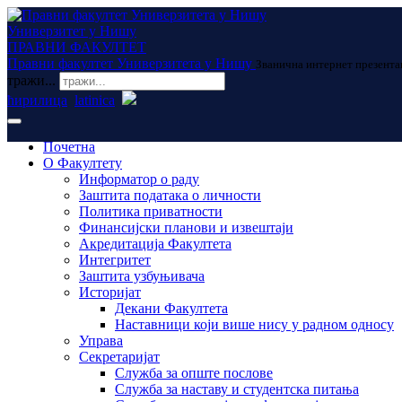
Универзитет у Нишу
ПРАВНИ ФАКУЛТЕТ
Правни факултет Универзитета у Нишу
Званична интернет презента
тражи...
ћирилица
latinica
Почетна
О Факултету
Информатор о раду
Заштита података о личности
Политика приватности
Финансијски планови и извештаји
Акредитација Факултета
Интегритет
Заштита узбуњивача
Историјат
Декани Факултета
Наставници који више нису у радном односу
Управа
Секретаријат
Служба за опште послове
Служба за наставу и студентска питања