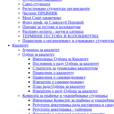
Савез студената
Регистроване студентске организације
Часопис ПРАВНИК
Moot Court такмичење
Фонд проф. др Славољуб Поповић
Пријаве за тестове и колоквијуме
Распоред испита - датум и сатница
ТЕРМИНИ ТЕСТОВА И КОЛОКВИЈУМА
Правилник о организовању и одржавању студентск
Квалитет
Јединица за квалитет
Одбор за квалитет
Именовање Одбора за Квалитет
Пословник о раду Одбора за квалитет
Стратегија за управљање квалитетом
Правилник о квалитету
Правилник о самовредновању
Извештаји о самовредновању
План рада Одбора за квалитет
Извештаји о раду Одбора за квалитет
Комисија за праћење и унапређивање студирања
Именовање Комисије за праћење и унапређив
Резултати анкетирања рада наставника и сара
Резултати анкетирања - уџбеници
Извештаји о одржаној настави у семестру