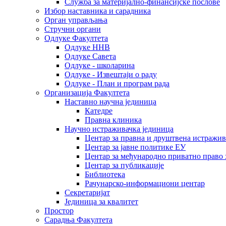
Служба за материјално-финансијске послове
Избор наставника и сарадника
Oрган управљања
Стручни органи
Одлуке Факултета
Одлуке ННВ
Одлуке Савета
Одлуке - школарина
Одлуке - Извештаји о раду
Одлуке - План и програм рада
Организација Факултета
Наставно научна јединица
Катедре
Правна клиника
Научно истраживачка јединица
Центар за правна и друштвена истражи
Центар за јавне политике ЕУ
Центар за међународно приватно право хаш
Центар за публикације
Библиотека
Рачунарско-информациони центар
Секретаријат
Јединица за квалитет
Простор
Сарадња Факултета