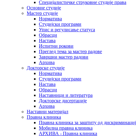
Специјалистичке струковне студије права
Основне студије
Мастер студије
Норматива
Студијски програми
Упис и регулисање статуса
Обрасци
Настава
Испитни рокови
Преглед тема за мастер радове
Завршни мастер радови
Архива
Докторске студије
Норматива
Студијски програми
Настава
Обрасци
Наставници и литература
Докторске дисертације
Архива
Наставни материјал
Правна клиника
Правна клиника за заштиту од дискриминациј
Мобилна правна клиника
АРХИВА - Правна клиника