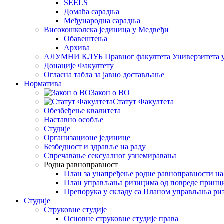
SEELS
Домаћа сарадња
Међународна сарадња
Високошколска јединица у Медвеђи
Обавештења
Архива
АЛУМНИ КЛУБ Правног факултета Универзитета 
Донације Факултету
Огласна табла за јавно достављање
Норматива
Закон о ВО
Статут Факултета
Обезбеђење квалитета
Наставно особље
Студије
Организационе јединице
Безбедност и здравље на раду
Спречавање сексуалног узнемиравања
Родна равноправност
План за унапређење родне равноправности н
План управљања ризицима од повреде принц
Препорука у складу са Планом управљања ри
Студије
Струковне студије
Основне струковне студије права