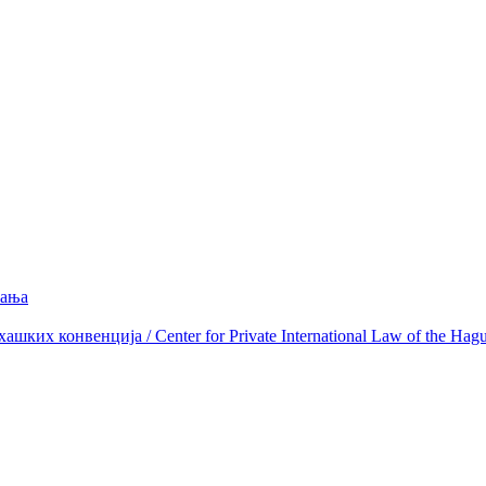
вања
ких конвенција / Center for Private International Law of the Hag