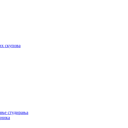
их скупова
ање студирања
дника