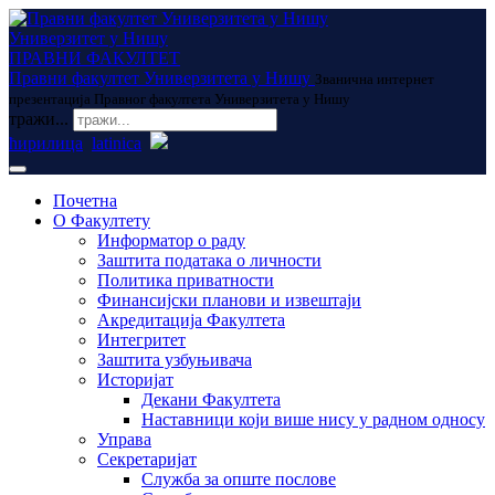
Универзитет у Нишу
ПРАВНИ ФАКУЛТЕТ
Правни факултет Универзитета у Нишу
Званична интернет
презентација Правног факултета Универзитета у Нишу
тражи...
ћирилица
latinica
Почетна
О Факултету
Информатор о раду
Заштита података о личности
Политика приватности
Финансијски планови и извештаји
Акредитација Факултета
Интегритет
Заштита узбуњивача
Историјат
Декани Факултета
Наставници који више нису у радном односу
Управа
Секретаријат
Служба за опште послове