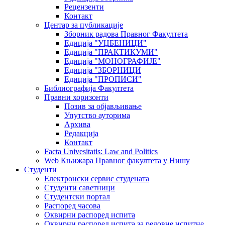
Рецензенти
Контакт
Центар за публикације
Зборник радова Правног Факултета
Едиција "УЏБЕНИЦИ"
Едиција "ПРАКТИКУМИ"
Едиција "МОНОГРАФИЈЕ"
Едиција "ЗБОРНИЦИ
Едиција "ПРОПИСИ"
Библиографија Факултета
Правни хоризонти
Позив за објављивање
Упутство ауторима
Архива
Редакција
Контакт
Facta Univesitatis: Law and Politics
Web Књижара Правног факултета у Нишу
Студенти
Електронски сервис студената
Студенти саветници
Студентски портал
Распоред часова
Оквирни распоред испита
Оквирни распоред испита за редовне испитне