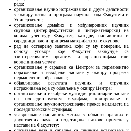
рада;
организовање научно-истраживачке и друге делатности
у оквиру плана и програма научног рада Факултета и
Универзитета;
организовање домаћих и међународних научних
скупова (интер-факултетски и интеркатедарски) на
којима учествују Факултет, катедре, наставници и
сарадници, као и припрема материјала за те скупове;
рад на остварењу задатака који су му поверени, на
основу уговора које Факултет закључује са
заинтересованим органима и организацијама или
корисницима услуга;
организовање у сарадњи са Центром за перманентно
образовање и извођење наставе у оквиру програма
перманентног образовања;
објављивање резултата научних и стручних
истраживања која су обављена у оквиру Центра;
организовање и извођење мултидисциплинарне наставе
на последипломским студијама, припремање и
организовање научноистраживачке праксе кандидата на
последипломским студијама;
усавршавање наставних метода у области правних и
друштвених наука и подстицање њихове примене у
настави на Факултету;
одржавање веза и сарадње са сличним установама у