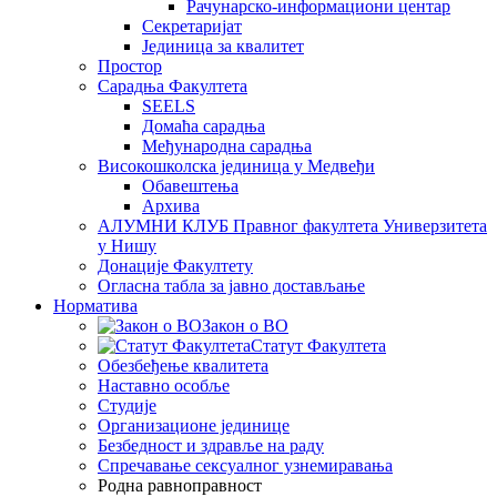
Рачунарско-информациони центар
Секретаријат
Јединица за квалитет
Простор
Сарадња Факултета
SEELS
Домаћа сарадња
Међународна сарадња
Високошколска јединица у Медвеђи
Обавештења
Архива
АЛУМНИ КЛУБ Правног факултета Универзитета
у Нишу
Донације Факултету
Огласна табла за јавно достављање
Норматива
Закон о ВО
Статут Факултета
Обезбеђење квалитета
Наставно особље
Студије
Организационе јединице
Безбедност и здравље на раду
Спречавање сексуалног узнемиравања
Родна равноправност