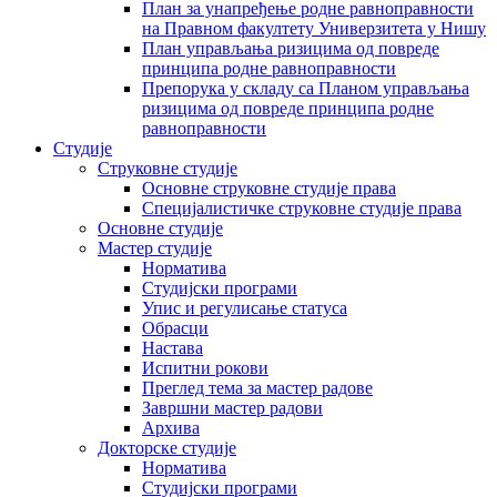
План за унапређење родне равноправности
на Правном факултету Универзитета у Нишу
План управљања ризицима од повреде
принципа родне равноправности
Препорука у складу са Планом управљања
ризицима од повреде принципа родне
равноправности
Студије
Струковне студије
Основне струковне студије права
Специјалистичке струковне студије права
Основне студије
Мастер студије
Норматива
Студијски програми
Упис и регулисање статуса
Обрасци
Настава
Испитни рокови
Преглед тема за мастер радове
Завршни мастер радови
Архива
Докторске студије
Норматива
Студијски програми