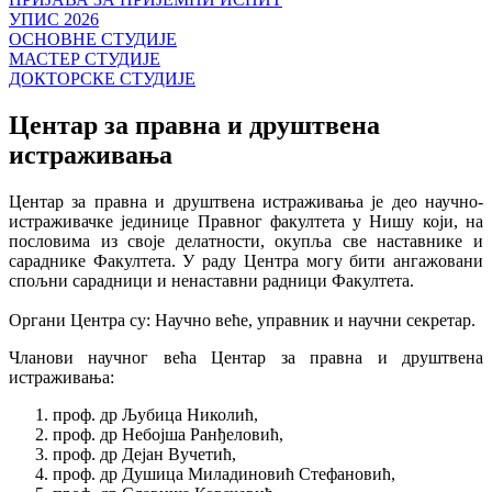
УПИС 2026
ОСНОВНЕ СТУДИЈЕ
МАСТЕР СТУДИЈЕ
ДОКТОРСКЕ СТУДИЈЕ
Центар за правна и друштвена
истраживања
Центар за правна и друштвена истраживања је део научно-
истраживачке јединице Правног факултета у Нишу који, на
пословима из своје делатности, окупља све наставнике и
сараднике Факултета. У раду Центра могу бити ангажовани
спољни сарадници и ненаставни радници Факултета.
Органи Центра су: Научно веће, управник и научни секретар.
Чланови научног већа Центар за правна и друштвена
истраживања:
проф. др Љубица Николић,
проф. др Небојша Ранђеловић,
проф. др Дејан Вучетић,
проф. др Душица Миладиновић Стефановић,