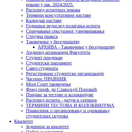
рокове у шк. 2024/2025.
Распоред испитних рокова
Термини консултативне наставе
Календар наставе
Годишњи редослед полагања испита
Спречавање сексуалног узнемиравања
Стручна пракса
Такмичење у беседништву
АРХИВА - Такмичење у беседништву
Андроид апликација Факултета
Студент продекан
Студентски парламент
Савез студената
Регистроване студентске организације
Часопис ПРАВНИК
Moot Court такмичење
Фонд проф. др Славољуб Поповић
Пријаве за тестове и колоквијуме
Распоред испита - датум и сатница
ТЕРМИНИ ТЕСТОВА И КОЛОКВИЈУМА
Правилник о организовању и одржавању
студентских скупова
Квалитет
Јединица за квалитет
Одбор за квалитет