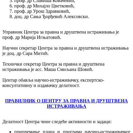
проф. др Славиша Ковачевић,
проф. др Михајло Цветковић,
проф. др Урош Здравковић,
доц. др Сања Ђорђевић Алексовски.
Управник Центра за правна и друштвена истраживања је
проф. др Марија Игњатовић.
Научни секретар Центра за правна и друштвена истраживања
је доц. др Сара Митић.
Технички секретар Центра за правна и друштвена
истраживања је асс. Маша Смиљана Шовић.
Центар обавља научно-истраживачку, експертско-
консултативну и издавачку делатност.
ПРАВИЛНИК О ЦЕНТРУ ЗА ПРАВНА И ДРУШТВЕНА
ИСТРАЖИВАЊА
Делатност Центра чине следеће активности и задаци:
припремање плана и програма научно-истраживачког