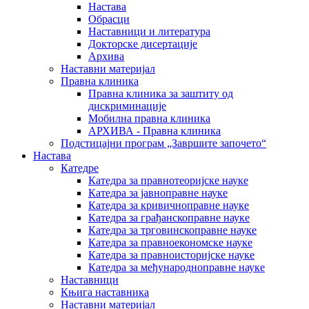
Настава
Обрасци
Наставници и литература
Докторске дисертације
Архива
Наставни материјал
Правна клиника
Правна клиника за заштиту од
дискриминације
Мобилна правна клиника
АРХИВА - Правна клиника
Подстицајни програм „Завршите започето“
Настава
Катедре
Катедра за правнотеоријске науке
Катедра за јавноправне науке
Катедра за кривичноправне науке
Катедра за грађанскоправне науке
Катедра за трговинскоправне науке
Катедра за правноекономске науке
Катедра за правноисторијске науке
Катедра за међународноправне науке
Наставници
Књига наставника
Наставни материјал