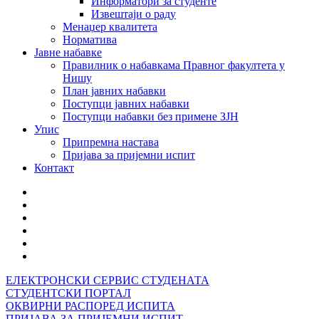
Информатори за студенте
Извештаји о раду
Менаџер квалитета
Норматива
Јавне набавке
Правилник о набавкама Правног факултета у
Нишу
План јавних набавки
Поступци јавних набавки
Поступци набавки без примене ЗЈН
Упис
Припремна настава
Пријава за пријемни испит
Контакт
ЕЛЕКТРОНСКИ СЕРВИС СТУДЕНАТА
СТУДЕНТСКИ ПОРТАЛ
ОКВИРНИ РАСПОРЕД ИСПИТА
ПРИЈАВА ЗА ПРИЈЕМНИ ИСПИТ