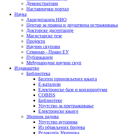
Демонстратори
Наставнички портал
Наука
Акредитација НИО
Центар за правна и друштвена истраживања
Докторске дисертације
Магистарске тезе
Пројекти
Научни скупови
Семинар - Право ЕУ
Публикације
Међународни научни скуп
Издаваштво
Библиотека
Билтен приновљених књига
Е-каталози
Електронске базе и конзорцијуми
COBISS
Библиотеке
Упутство за претраживање
Електронске књиге
Зборник радова
Упутство ауторима
Из објављених бројева
Редакција Зборника