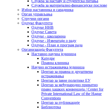
Служба за наставу и студентска питања
Служба за материјално-финансијске послове
Избор наставника и сарадника
Oрган управљања
Стручни органи
Одлуке Факултета
Одлуке ННВ
Одлуке Савета
Одлуке - школарина
Одлуке - Извештаји о раду
Одлуке - План и програм рада
Организација Факултета
Наставно научна јединица
Катедре
Правна клиника
Научно истраживачка јединица
Центар за правна и друштвена
истраживања
Центар за јавне политике ЕУ
Центар за међународно приватно
право хашких конвенција / Center for
Private International Law of the Hague
Conventions
Центар за публикације
Библиотека