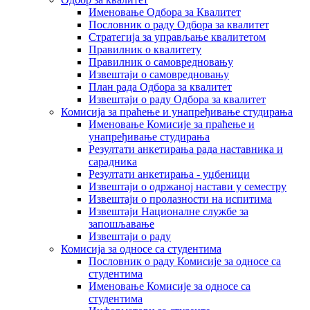
Именовање Одбора за Квалитет
Пословник о раду Одбора за квалитет
Стратегија за управљање квалитетом
Правилник о квалитету
Правилник о самовредновању
Извештаји о самовредновању
План рада Одбора за квалитет
Извештаји о раду Одбора за квалитет
Комисија за праћење и унапређивање студирања
Именовање Комисије за праћење и
унапређивање студирања
Резултати анкетирања рада наставника и
сарадника
Резултати анкетирања - уџбеници
Извештаји о одржаној настави у семестру
Извештаји о пролазности на испитима
Извештаји Националне службе за
запошљавање
Извештаји о раду
Комисија за односе са студентима
Пословник о раду Комисије за односе са
студентима
Именовање Комисије за односе са
студентима