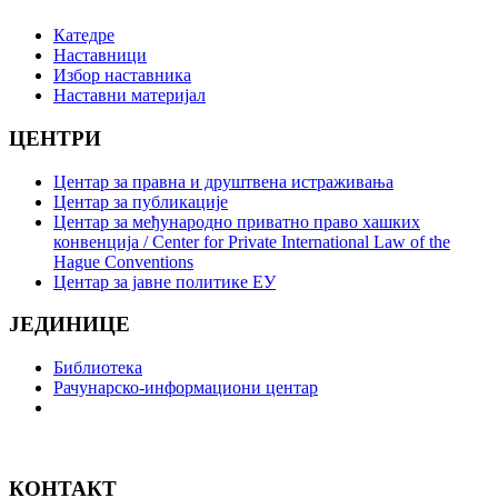
Катедре
Наставници
Избор наставника
Наставни материјал
ЦЕНТРИ
Центар за правна и друштвена истраживања
Центар за публикације
Центар за међународно приватно право хашких
конвенција / Center for Private International Law of the
Hague Conventions
Центар за јавне политике ЕУ
ЈЕДИНИЦЕ
Библиотека
Рачунарско-информациони центар
КОНТАКТ