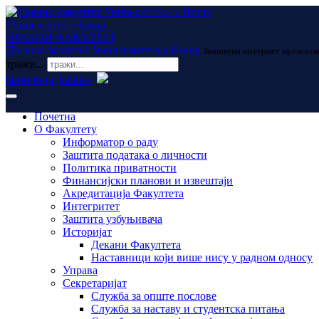
Универзитет у Нишу
ПРАВНИ ФАКУЛТЕТ
Правни факултет Универзитета у Нишу
Званична интернет презента
тражи...
ћирилица
latinica
Почетна
О Факултету
Информатор о раду
Заштита података о личности
Политика приватности
Финансијски планови и извештаји
Акредитација Факултета
Интегритет
Заштита узбуњивача
Историјат
Декани Факултета
Наставници који више нису у радном односу
Управа
Секретаријат
Служба за опште послове
Служба за наставу и студентска питања