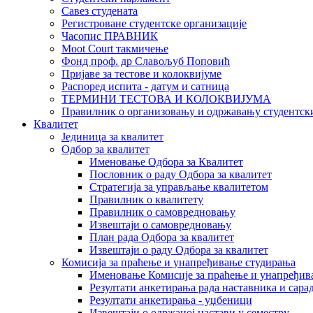
Савез студената
Регистроване студентске организације
Часопис ПРАВНИК
Moot Court такмичење
Фонд проф. др Славољуб Поповић
Пријаве за тестове и колоквијуме
Распоред испита - датум и сатница
ТЕРМИНИ ТЕСТОВА И КОЛОКВИЈУМА
Правилник о организовању и одржавању студентск
Квалитет
Јединица за квалитет
Одбор за квалитет
Именовање Одбора за Квалитет
Пословник о раду Одбора за квалитет
Стратегија за управљање квалитетом
Правилник о квалитету
Правилник о самовредновању
Извештаји о самовредновању
План рада Одбора за квалитет
Извештаји о раду Одбора за квалитет
Комисија за праћење и унапређивање студирања
Именовање Комисије за праћење и унапређив
Резултати анкетирања рада наставника и сара
Резултати анкетирања - уџбеници
Извештаји о одржаној настави у семестру