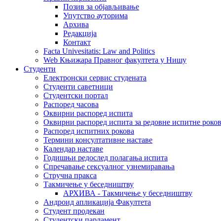
Позив за објављивање
Упутство ауторима
Архива
Редакција
Контакт
Facta Univesitatis: Law and Politics
Web Књижара Правног факултета у Нишу
Студенти
Електронски сервис студената
Студенти саветници
Студентски портал
Распоред часова
Оквирни распоред испита
Оквирни распоред испита за редовне испитне рокове
Распоред испитних рокова
Термини консултативне наставе
Календар наставе
Годишњи редослед полагања испита
Спречавање сексуалног узнемиравања
Стручна пракса
Такмичење у беседништву
АРХИВА - Такмичење у беседништву
Андроид апликација Факултета
Студент продекан
Студентски парламент