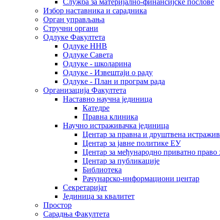
Служба за материјално-финансијске послове
Избор наставника и сарадника
Oрган управљања
Стручни органи
Одлуке Факултета
Одлуке ННВ
Одлуке Савета
Одлуке - школарина
Одлуке - Извештаји о раду
Одлуке - План и програм рада
Организација Факултета
Наставно научна јединица
Катедре
Правна клиника
Научно истраживачка јединица
Центар за правна и друштвена истражи
Центар за јавне политике ЕУ
Центар за међународно приватно право хаш
Центар за публикације
Библиотека
Рачунарско-информациони центар
Секретаријат
Јединица за квалитет
Простор
Сарадња Факултета