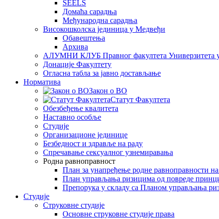
SEELS
Домаћа сарадња
Међународна сарадња
Високошколска јединица у Медвеђи
Обавештења
Архива
АЛУМНИ КЛУБ Правног факултета Универзитета 
Донације Факултету
Огласна табла за јавно достављање
Норматива
Закон о ВО
Статут Факултета
Обезбеђење квалитета
Наставно особље
Студије
Организационе јединице
Безбедност и здравље на раду
Спречавање сексуалног узнемиравања
Родна равноправност
План за унапређење родне равноправности н
План управљања ризицима од повреде принц
Препорука у складу са Планом управљања ри
Студије
Струковне студије
Основне струковне студије права