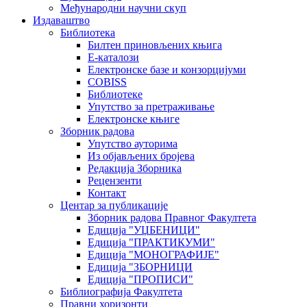
Међународни научни скуп
Издаваштво
Библиотека
Билтен приновљених књига
Е-каталози
Електронске базе и конзорцијуми
COBISS
Библиотеке
Упутство за претраживање
Електронске књиге
Зборник радова
Упутство ауторима
Из објављених бројева
Редакција Зборника
Рецензенти
Контакт
Центар за публикације
Зборник радова Правног Факултета
Едиција "УЏБЕНИЦИ"
Едиција "ПРАКТИКУМИ"
Едиција "МОНОГРАФИЈЕ"
Едиција "ЗБОРНИЦИ
Едиција "ПРОПИСИ"
Библиографија Факултета
Правни хоризонти