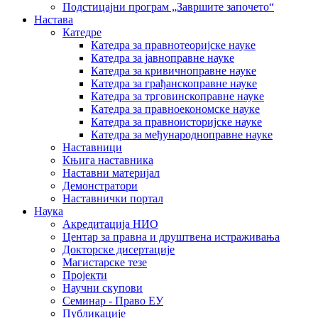
Подстицајни програм „Завршите започето“
Настава
Катедре
Катедра за правнотеоријске науке
Катедра за јавноправне науке
Катедра за кривичноправне науке
Катедра за грађанскоправне науке
Катедра за трговинскоправне науке
Катедра за правноекономске науке
Катедра за правноисторијске науке
Катедра за међународноправне науке
Наставници
Књига наставника
Наставни материјал
Демонстратори
Наставнички портал
Наука
Акредитација НИО
Центар за правна и друштвена истраживања
Докторске дисертације
Магистарске тезе
Пројекти
Научни скупови
Семинар - Право ЕУ
Публикације