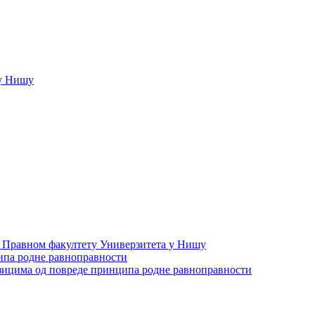
у Нишу
а Правном факултету Универзитета у Нишу
ипа родне равноправности
зицима од повреде принципа родне равноправности