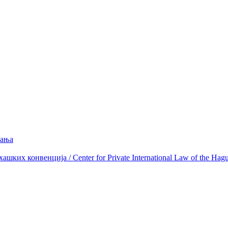
вања
ких конвенција / Center for Private International Law of the Hag