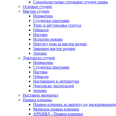
Специјалистичке струковне студије права
Основне студије
Мастер студије
Норматива
Студијски програми
Упис и регулисање статуса
Обрасци
Настава
Испитни рокови
Преглед тема за мастер радове
Завршни мастер радови
Архива
Докторске студије
Норматива
Студијски програми
Настава
Обрасци
Наставници и литература
Докторске дисертације
Архива
Наставни материјал
Правна клиника
Правна клиника за заштиту од дискриминациј
Мобилна правна клиника
АРХИВА - Правна клиника