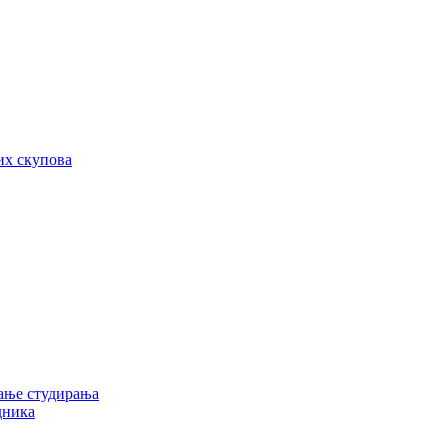
их скупова
ање студирања
дника