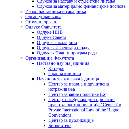
Служба за наставу и студентска питања
Служба за материјално-финансијске послове
Избор наставника и сарадника
Oрган управљања
Стручни органи
Одлуке Факултета
Одлуке ННВ
Одлуке Савета
Одлуке - школарина
Одлуке - Извештаји о раду
Одлуке - План и програм рада
Организација Факултета
Наставно научна јединица
Катедре
Правна клиника
Научно истраживачка јединица
Центар за правна и друштвена
истраживања
Центар за јавне политике ЕУ
Центар за међународно приватно
право хашких конвенција / Center for
Private International Law of the Hague
Conventions
Центар за публикације
Библиотека