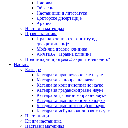
Настава
Обрасци
Наставници и литература
Докторске дисертације
Архива
Наставни материјал
Правна клиника
Правна клиника за заштиту од
дискриминације
Мобилна правна клиника
АРХИВА - Правна клиника
Подстицајни програм „Завршите започето“
Настава
Катедре
Катедра за правнотеоријске науке
Катедра за јавноправне науке
Катедра за кривичноправне науке
Катедра за грађанскоправне науке
Катедра за трговинскоправне науке
Катедра за правноекономске науке
Катедра за правноисторијске науке
Катедра за међународноправне науке
Наставници
Књига наставника
Наставни материјал