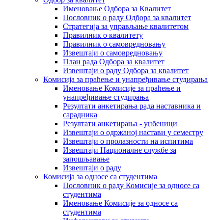
Именовање Одбора за Квалитет
Пословник о раду Одбора за квалитет
Стратегија за управљање квалитетом
Правилник о квалитету
Правилник о самовредновању
Извештаји о самовредновању
План рада Одбора за квалитет
Извештаји о раду Одбора за квалитет
Комисија за праћење и унапређивање студирања
Именовање Комисије за праћење и
унапређивање студирања
Резултати анкетирања рада наставника и
сарадника
Резултати анкетирања - уџбеници
Извештаји о одржаној настави у семестру
Извештаји о пролазности на испитима
Извештаји Националне службе за
запошљавање
Извештаји о раду
Комисија за односе са студентима
Пословник о раду Комисије за односе са
студентима
Именовање Комисије за односе са
студентима