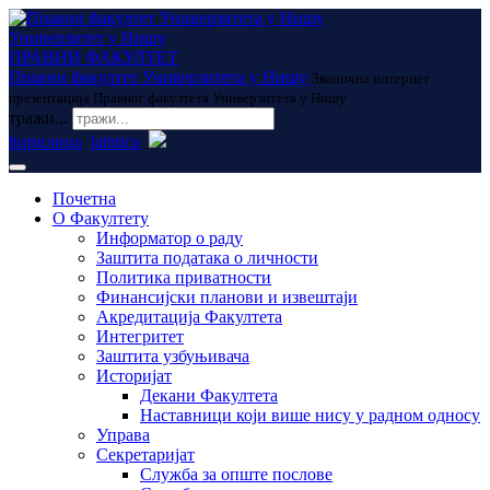
Универзитет у Нишу
ПРАВНИ ФАКУЛТЕТ
Правни факултет Универзитета у Нишу
Званична интернет
презентација Правног факултета Универзитета у Нишу
тражи...
ћирилица
latinica
Почетна
О Факултету
Информатор о раду
Заштита података о личности
Политика приватности
Финансијски планови и извештаји
Акредитација Факултета
Интегритет
Заштита узбуњивача
Историјат
Декани Факултета
Наставници који више нису у радном односу
Управа
Секретаријат
Служба за опште послове