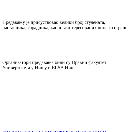
Предавању је присуствовао велики број студената,
наставника, сарадника, као и заинтересованих лица са стране.
Организатори предавања били су Правни факултет
Универзитета у Нишу и ELSA Ниш.