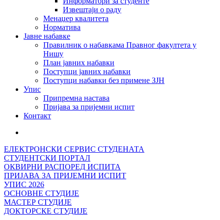
Информатори за студенте
Извештаји о раду
Менаџер квалитета
Норматива
Јавне набавке
Правилник о набавкама Правног факултета у
Нишу
План јавних набавки
Поступци јавних набавки
Поступци набавки без примене ЗЈН
Упис
Припремна настава
Пријава за пријемни испит
Контакт
ЕЛЕКТРОНСКИ СЕРВИС СТУДЕНАТА
СТУДЕНТСКИ ПОРТАЛ
ОКВИРНИ РАСПОРЕД ИСПИТА
ПРИЈАВА ЗА ПРИЈЕМНИ ИСПИТ
УПИС 2026
ОСНОВНЕ СТУДИЈЕ
МАСТЕР СТУДИЈЕ
ДОКТОРСКЕ СТУДИЈЕ