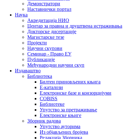
Демонстратори
Наставнички портал
Наука
Акредитација НИО
Центар за правна и друштвена истраживања
Докторске дисертације
Магистарске тезе
Пројекти
Научни скупови
Семинар - Право ЕУ
Публикације
Међународни научни скуп
Издаваштво
Библиотека
Билтен приновљених књига
Е-каталози
Електронске базе и конзорцијуми
COBISS
Библиотеке
Упутство за претраживање
Електронске књиге
Зборник радова
Упутство ауторима
Из објављених бројева
Редакција Зборника