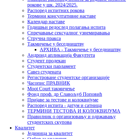
рокове у шк. 2024/2025.
Распоред испитних рокова
Термини консултативне наставе
Календар наставе
Годишњи редослед полагања испита
Спречавање сексуалног узнемиравања
Стручна пракса
Такмичење у беседништву
АРХИВА - Такмичење у беседништву
Андроид апликација Факултета
Студент продекан
Студентски парламент
Савез студената
Регистроване студентске организације
Часопис ПРАВНИК
Moot Court такмичење
Фонд проф. др Славољуб Поповић
Пријаве за тестове и колоквијуме
Распоред испита - датум и сатница
ТЕРМИНИ ТЕСТОВА И КОЛОКВИЈУМА
Правилник о организовању и одржавању
студентских скупова
Квалитет
Јединица за квалитет
Одбор за квалитет