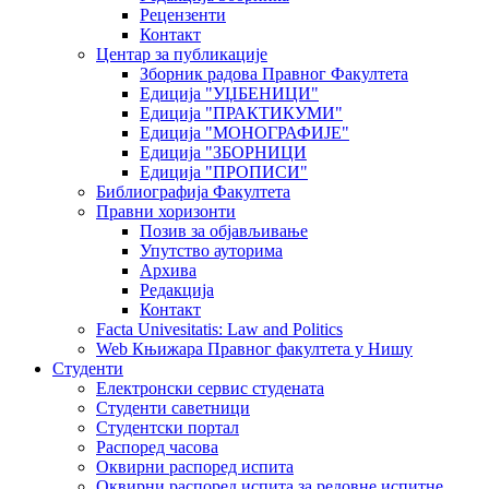
Рецензенти
Контакт
Центар за публикације
Зборник радова Правног Факултета
Едиција "УЏБЕНИЦИ"
Едиција "ПРАКТИКУМИ"
Едиција "МОНОГРАФИЈЕ"
Едиција "ЗБОРНИЦИ
Едиција "ПРОПИСИ"
Библиографија Факултета
Правни хоризонти
Позив за објављивање
Упутство ауторима
Архива
Редакција
Контакт
Facta Univesitatis: Law and Politics
Web Књижара Правног факултета у Нишу
Студенти
Електронски сервис студената
Студенти саветници
Студентски портал
Распоред часова
Оквирни распоред испита
Оквирни распоред испита за редовне испитне