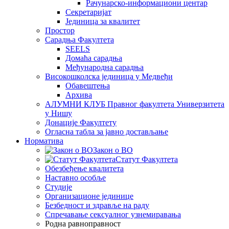
Рачунарско-информациони центар
Секретаријат
Јединица за квалитет
Простор
Сарадња Факултета
SEELS
Домаћа сарадња
Међународна сарадња
Високошколска јединица у Медвеђи
Обавештења
Архива
АЛУМНИ КЛУБ Правног факултета Универзитета
у Нишу
Донације Факултету
Огласна табла за јавно достављање
Норматива
Закон о ВО
Статут Факултета
Обезбеђење квалитета
Наставно особље
Студије
Организационе јединице
Безбедност и здравље на раду
Спречавање сексуалног узнемиравања
Родна равноправност