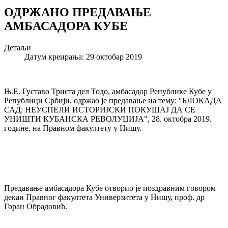
ОДРЖАНО ПРЕДАВАЊЕ
АМБАСАДОРА КУБЕ
Детаљи
Датум креирања: 29 октобар 2019
Њ.Е. Густаво Триста дел Тодо, амбасадор Републике Кубе у
Републици Србији, одржао је предавање на тему: "БЛОКАДА
САД: НЕУСПЕЛИ ИСТОРИЈСКИ ПОКУШАЈ ДА СЕ
УНИШТИ КУБАНСКА РЕВОЛУЦИЈА", 28. октобра 2019.
године, на Правном факултету у Нишу.
Предавање амбасадора Кубе отворио је поздравним говором
декан Правног факултета Универзитета у Нишу, проф. др
Горан Обрадовић.