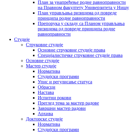
План за унапређење родне равноправности
на Правном факултету Универзитета у Нишу
План управљања ризицима од повреде
принципа родне равноправности
Препорука у складу са Планом управљања
ризицима од повреде принципа родне
равноправности
Студије
Струковне студије
Основне струковне студије права
Специјалистичке струковне студије права
Основне студије
Мастер студије
Норматива
Студијски програми
Упис и регулисање статуса
Обрасци
Настава
Испитни рокови
Преглед тема за мастер радове
Завршни мастер радови
Архива
Докторске студије
Норматива
Студијски програми