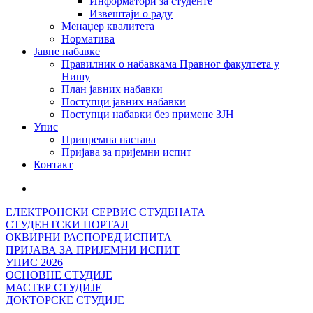
Информатори за студенте
Извештаји о раду
Менаџер квалитета
Норматива
Јавне набавке
Правилник о набавкама Правног факултета у
Нишу
План јавних набавки
Поступци јавних набавки
Поступци набавки без примене ЗЈН
Упис
Припремна настава
Пријава за пријемни испит
Контакт
ЕЛЕКТРОНСКИ СЕРВИС СТУДЕНАТА
СТУДЕНТСКИ ПОРТАЛ
ОКВИРНИ РАСПОРЕД ИСПИТА
ПРИЈАВА ЗА ПРИЈЕМНИ ИСПИТ
УПИС 2026
ОСНОВНЕ СТУДИЈЕ
МАСТЕР СТУДИЈЕ
ДОКТОРСКЕ СТУДИЈЕ