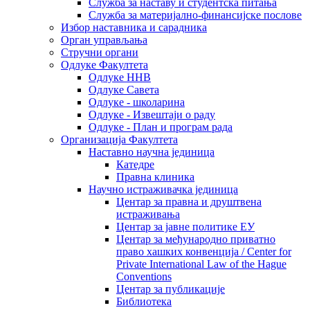
Служба за наставу и студентска питања
Служба за материјално-финансијске послове
Избор наставника и сарадника
Oрган управљања
Стручни органи
Одлуке Факултета
Одлуке ННВ
Одлуке Савета
Одлуке - школарина
Одлуке - Извештаји о раду
Одлуке - План и програм рада
Организација Факултета
Наставно научна јединица
Катедре
Правна клиника
Научно истраживачка јединица
Центар за правна и друштвена
истраживања
Центар за јавне политике ЕУ
Центар за међународно приватно
право хашких конвенција / Center for
Private International Law of the Hague
Conventions
Центар за публикације
Библиотека