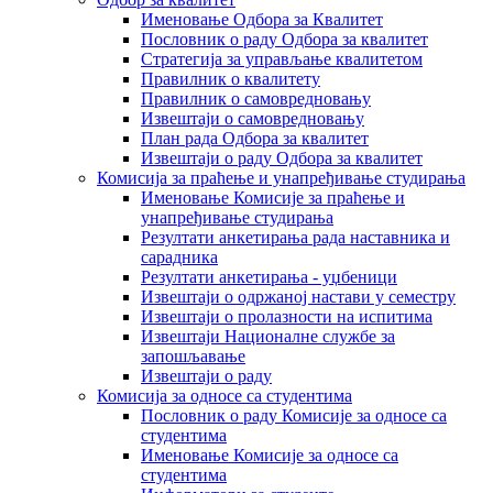
Именовање Одбора за Квалитет
Пословник о раду Одбора за квалитет
Стратегија за управљање квалитетом
Правилник о квалитету
Правилник о самовредновању
Извештаји о самовредновању
План рада Одбора за квалитет
Извештаји о раду Одбора за квалитет
Комисија за праћење и унапређивање студирања
Именовање Комисије за праћење и
унапређивање студирања
Резултати анкетирања рада наставника и
сарадника
Резултати анкетирања - уџбеници
Извештаји о одржаној настави у семестру
Извештаји о пролазности на испитима
Извештаји Националне службе за
запошљавање
Извештаји о раду
Комисија за односе са студентима
Пословник о раду Комисије за односе са
студентима
Именовање Комисије за односе са
студентима