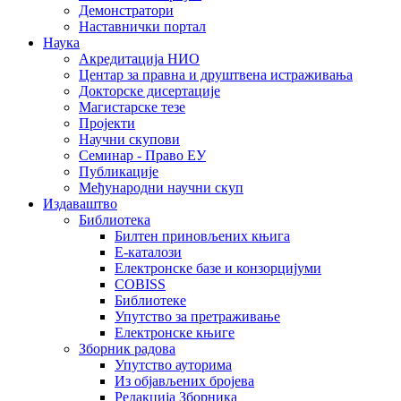
Демонстратори
Наставнички портал
Наука
Акредитација НИО
Центар за правна и друштвена истраживања
Докторске дисертације
Магистарске тезе
Пројекти
Научни скупови
Семинар - Право ЕУ
Публикације
Међународни научни скуп
Издаваштво
Библиотека
Билтен приновљених књига
Е-каталози
Електронске базе и конзорцијуми
COBISS
Библиотеке
Упутство за претраживање
Електронске књиге
Зборник радова
Упутство ауторима
Из објављених бројева
Редакција Зборника