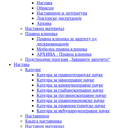
Настава
Обрасци
Наставници и литература
Докторске дисертације
Архива
Наставни материјал
Правна клиника
Правна клиника за заштиту од
дискриминације
Мобилна правна клиника
АРХИВА - Правна клиника
Подстицајни програм „Завршите започето“
Настава
Катедре
Катедра за правнотеоријске науке
Катедра за јавноправне науке
Катедра за кривичноправне науке
Катедра за грађанскоправне науке
Катедра за трговинскоправне науке
Катедра за правноекономске науке
Катедра за правноисторијске науке
Катедра за међународноправне науке
Наставници
Књига наставника
Наставни материјал