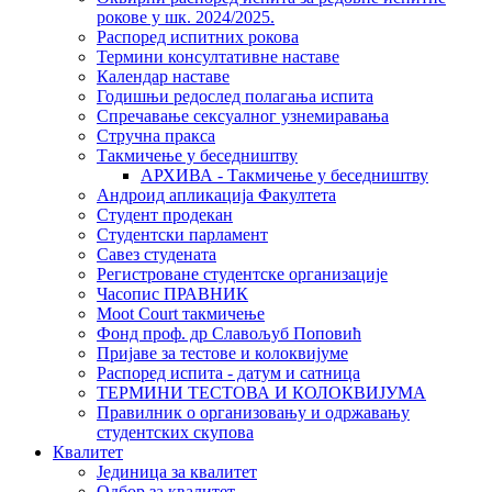
рокове у шк. 2024/2025.
Распоред испитних рокова
Термини консултативне наставе
Календар наставе
Годишњи редослед полагања испита
Спречавање сексуалног узнемиравања
Стручна пракса
Такмичење у беседништву
АРХИВА - Такмичење у беседништву
Андроид апликација Факултета
Студент продекан
Студентски парламент
Савез студената
Регистроване студентске организације
Часопис ПРАВНИК
Moot Court такмичење
Фонд проф. др Славољуб Поповић
Пријаве за тестове и колоквијуме
Распоред испита - датум и сатница
ТЕРМИНИ ТЕСТОВА И КОЛОКВИЈУМА
Правилник о организовању и одржавању
студентских скупова
Квалитет
Јединица за квалитет
Одбор за квалитет