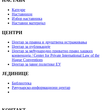
НАСТАВА
Катедре
Наставници
Избор наставника
Наставни материјал
ЦЕНТРИ
Центар за правна и друштвена истраживања
Центар за публикације
Центар за међународно приватно право хашких
конвенција / Center for Private International Law of the
Hague Conventions
Центар за јавне политике ЕУ
ЈЕДИНИЦЕ
Библиотека
Рачунарско-информациони центар
КОНТАКТ