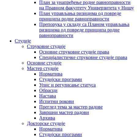
План за унапређење родне равноправности
на Правном факултету Универзитета у Нишу
План управљања ризицима од повреде
принципа родне равноправности
Препорука у складу са Планом управљања
ризицима од повреде принципа родне
равноправности
Студије
Струковне студије
Основне струковне студије права
Специјалистичке струковне студије права
Основне студије
Мастер студије
Норматива
Студијски програми
Упис и регулисање статуса
Обрасци
Настава
Испитни рокови
Преглед тема за мастер радове
Завршни мастер радови
Архива
Докторске студије
Норматива
Студијски програми