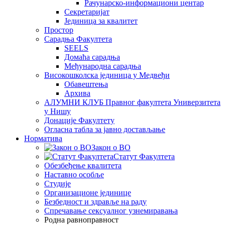
Рачунарско-информациони центар
Секретаријат
Јединица за квалитет
Простор
Сарадња Факултета
SEELS
Домаћа сарадња
Међународна сарадња
Високошколска јединица у Медвеђи
Обавештења
Архива
АЛУМНИ КЛУБ Правног факултета Универзитета
у Нишу
Донације Факултету
Огласна табла за јавно достављање
Норматива
Закон о ВО
Статут Факултета
Обезбеђење квалитета
Наставно особље
Студије
Организационе јединице
Безбедност и здравље на раду
Спречавање сексуалног узнемиравања
Родна равноправност