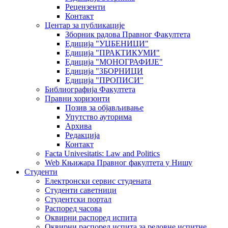
Рецензенти
Контакт
Центар за публикације
Зборник радова Правног Факултета
Едиција "УЏБЕНИЦИ"
Едиција "ПРАКТИКУМИ"
Едиција "МОНОГРАФИЈЕ"
Едиција "ЗБОРНИЦИ
Едиција "ПРОПИСИ"
Библиографија Факултета
Правни хоризонти
Позив за објављивање
Упутство ауторима
Архива
Редакција
Контакт
Facta Univesitatis: Law and Politics
Web Књижара Правног факултета у Нишу
Студенти
Електронски сервис студената
Студенти саветници
Студентски портал
Распоред часова
Оквирни распоред испита
Оквирни распоред испита за редовне испитне