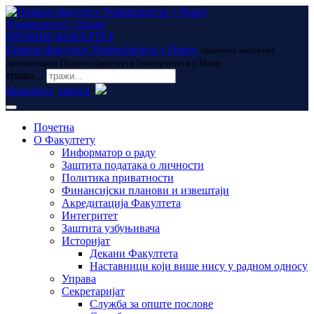
Универзитет у Нишу
ПРАВНИ ФАКУЛТЕТ
Правни факултет Универзитета у Нишу
Званична интернет
презентација Правног факултета Универзитета у Нишу
тражи...
ћирилица
latinica
Почетна
О Факултету
Информатор о раду
Заштита података о личности
Политика приватности
Финансијски планови и извештаји
Акредитација Факултета
Интегритет
Заштита узбуњивача
Историјат
Декани Факултета
Наставници који више нису у радном односу
Управа
Секретаријат
Служба за опште послове