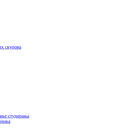
их скупова
ање студирања
дника