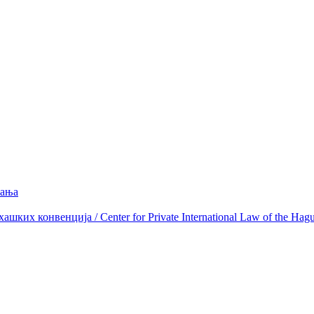
вања
ких конвенција / Center for Private International Law of the Hag