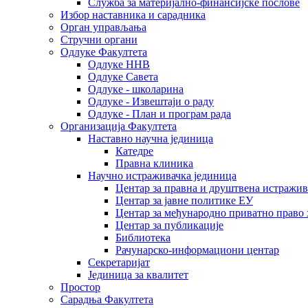
Служба за материјално-финансијске послове
Избор наставника и сарадника
Oрган управљања
Стручни органи
Одлуке Факултета
Одлуке ННВ
Одлуке Савета
Одлуке - школарина
Одлуке - Извештаји о раду
Одлуке - План и програм рада
Организација Факултета
Наставно научна јединица
Катедре
Правна клиника
Научно истраживачка јединица
Центар за правна и друштвена истражи
Центар за јавне политике ЕУ
Центар за међународно приватно право хаш
Центар за публикације
Библиотека
Рачунарско-информациони центар
Секретаријат
Јединица за квалитет
Простор
Сарадња Факултета