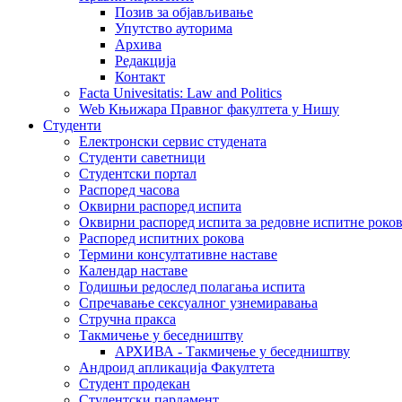
Позив за објављивање
Упутство ауторима
Архива
Редакција
Контакт
Facta Univesitatis: Law and Politics
Web Књижара Правног факултета у Нишу
Студенти
Електронски сервис студената
Студенти саветници
Студентски портал
Распоред часова
Оквирни распоред испита
Оквирни распоред испита за редовне испитне рокове
Распоред испитних рокова
Термини консултативне наставе
Календар наставе
Годишњи редослед полагања испита
Спречавање сексуалног узнемиравања
Стручна пракса
Такмичење у беседништву
АРХИВА - Такмичење у беседништву
Андроид апликација Факултета
Студент продекан
Студентски парламент