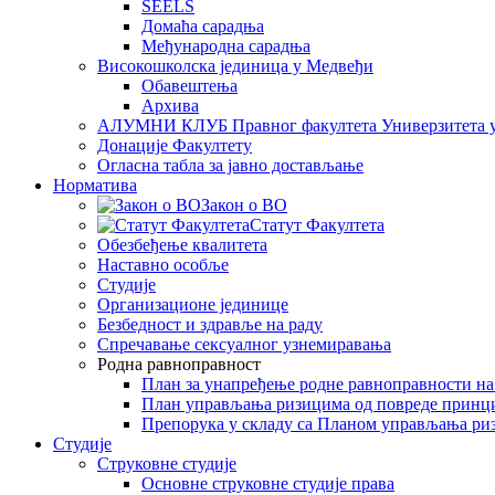
SEELS
Домаћа сарадња
Међународна сарадња
Високошколска јединица у Медвеђи
Обавештења
Архива
АЛУМНИ КЛУБ Правног факултета Универзитета 
Донације Факултету
Огласна табла за јавно достављање
Норматива
Закон о ВО
Статут Факултета
Обезбеђење квалитета
Наставно особље
Студије
Организационе јединице
Безбедност и здравље на раду
Спречавање сексуалног узнемиравања
Родна равноправност
План за унапређење родне равноправности н
План управљања ризицима од повреде принц
Препорука у складу са Планом управљања ри
Студије
Струковне студије
Основне струковне студије права