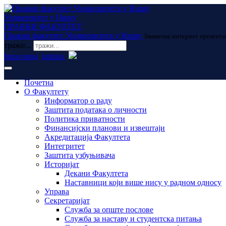
Универзитет у Нишу
ПРАВНИ ФАКУЛТЕТ
Правни факултет Универзитета у Нишу
Званична интернет презента
тражи...
ћирилица
latinica
Почетна
О Факултету
Информатор о раду
Заштита података о личности
Политика приватности
Финансијски планови и извештаји
Акредитација Факултета
Интегритет
Заштита узбуњивача
Историјат
Декани Факултета
Наставници који више нису у радном односу
Управа
Секретаријат
Служба за опште послове
Служба за наставу и студентска питања