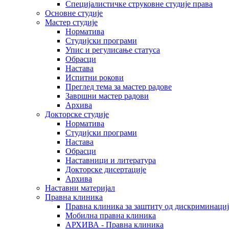
Специјалистичке струковне студије права
Основне студије
Мастер студије
Норматива
Студијски програми
Упис и регулисање статуса
Обрасци
Настава
Испитни рокови
Преглед тема за мастер радове
Завршни мастер радови
Архива
Докторске студије
Норматива
Студијски програми
Настава
Обрасци
Наставници и литература
Докторске дисертације
Архива
Наставни материјал
Правна клиника
Правна клиника за заштиту од дискриминациј
Мобилна правна клиника
АРХИВА - Правна клиника