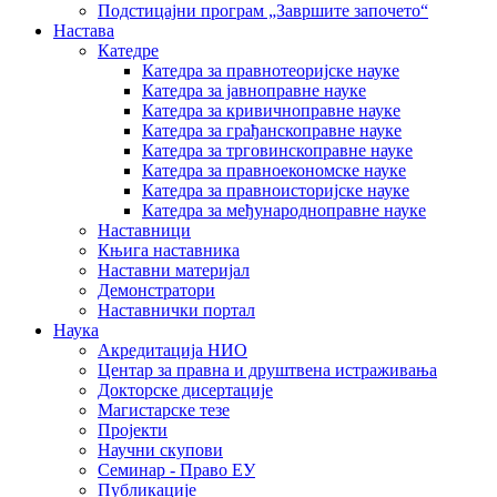
Подстицајни програм „Завршите започето“
Настава
Катедре
Катедра за правнотеоријске науке
Катедра за јавноправне науке
Катедра за кривичноправне науке
Катедра за грађанскоправне науке
Катедра за трговинскоправне науке
Катедра за правноекономске науке
Катедра за правноисторијске науке
Катедра за међународноправне науке
Наставници
Књига наставника
Наставни материјал
Демонстратори
Наставнички портал
Наука
Акредитација НИО
Центар за правна и друштвена истраживања
Докторске дисертације
Магистарске тезе
Пројекти
Научни скупови
Семинар - Право ЕУ
Публикације