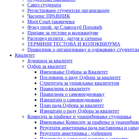
Савез студената
Регистроване студентске организације
Часопис ПРАВНИК
Moot Court такмичење
Фонд проф. др Славољуб Поповић
Пријаве за тестове и колоквијуме
Распоред испита - датум и сатница
ТЕРМИНИ ТЕСТОВА И КОЛОКВИЈУМА
Правилник о организовању и одржавању студентск
Квалитет
Јединица за квалитет
Одбор за квалитет
Именовање Одбора за Квалитет
Пословник о раду Одбора за квалитет
Стратегија за управљање квалитетом
Правилник о квалитету
Правилник о самовредновању
Извештаји о самовредновању
План рада Одбора за квалитет
Извештаји о раду Одбора за квалитет
Комисија за праћење и унапређивање студирања
Именовање Комисије за праћење и унапређив
Резултати анкетирања рада наставника и сара
Резултати анкетирања - уџбеници
Извештаји о одржаној настави у семестру