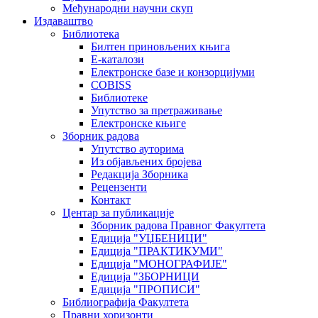
Међународни научни скуп
Издаваштво
Библиотека
Билтен приновљених књига
Е-каталози
Електронске базе и конзорцијуми
COBISS
Библиотеке
Упутство за претраживање
Електронске књиге
Зборник радова
Упутство ауторима
Из објављених бројева
Редакција Зборника
Рецензенти
Контакт
Центар за публикације
Зборник радова Правног Факултета
Едиција "УЏБЕНИЦИ"
Едиција "ПРАКТИКУМИ"
Едиција "МОНОГРАФИЈЕ"
Едиција "ЗБОРНИЦИ
Едиција "ПРОПИСИ"
Библиографија Факултета
Правни хоризонти