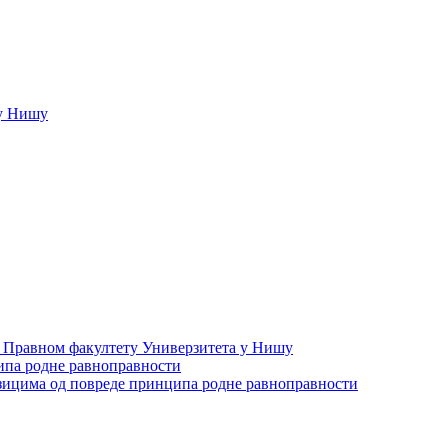
у Нишу
а Правном факултету Универзитета у Нишу
ипа родне равноправности
зицима од повреде принципа родне равноправности