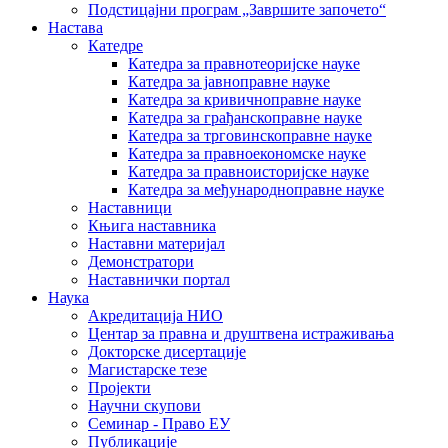
Подстицајни програм „Завршите започето“
Настава
Катедре
Катедра за правнотеоријске науке
Катедра за јавноправне науке
Катедра за кривичноправне науке
Катедра за грађанскоправне науке
Катедра за трговинскоправне науке
Катедра за правноекономске науке
Катедра за правноисторијске науке
Катедра за међународноправне науке
Наставници
Књига наставника
Наставни материјал
Демонстратори
Наставнички портал
Наука
Акредитација НИО
Центар за правна и друштвена истраживања
Докторске дисертације
Магистарске тезе
Пројекти
Научни скупови
Семинар - Право ЕУ
Публикације