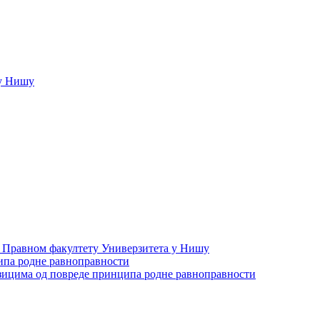
у Нишу
а Правном факултету Универзитета у Нишу
ипа родне равноправности
зицима од повреде принципа родне равноправности