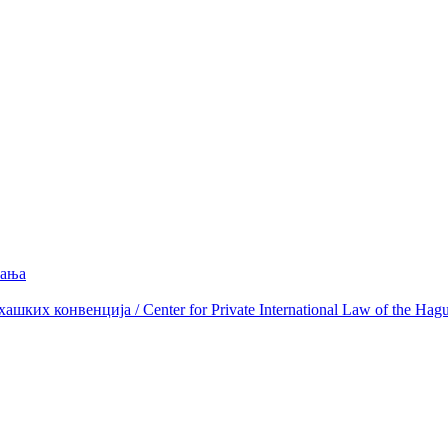
вања
ких конвенција / Center for Private International Law of the Hag