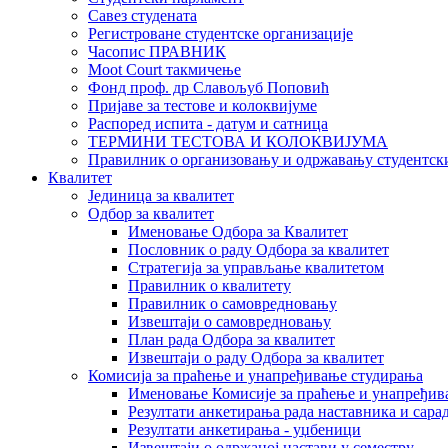
Савез студената
Регистроване студентске организације
Часопис ПРАВНИК
Moot Court такмичење
Фонд проф. др Славољуб Поповић
Пријаве за тестове и колоквијуме
Распоред испита - датум и сатница
ТЕРМИНИ ТЕСТОВА И КОЛОКВИЈУМА
Правилник о организовању и одржавању студентск
Квалитет
Јединица за квалитет
Одбор за квалитет
Именовање Одбора за Квалитет
Пословник о раду Одбора за квалитет
Стратегија за управљање квалитетом
Правилник о квалитету
Правилник о самовредновању
Извештаји о самовредновању
План рада Одбора за квалитет
Извештаји о раду Одбора за квалитет
Комисија за праћење и унапређивање студирања
Именовање Комисије за праћење и унапређив
Резултати анкетирања рада наставника и сара
Резултати анкетирања - уџбеници
Извештаји о одржаној настави у семестру