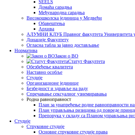
SEELS
Домаћа сарадња
Међународна сарадња
Високошколска јединица у Медвеђи
Обавештења
Архива
АЛУМНИ КЛУБ Правног факултета Универзитета 
Донације Факултету
Огласна табла за јавно достављање
Норматива
Закон о ВО
Статут Факултета
Обезбеђење квалитета
Наставно особље
Студије
Организационе јединице
Безбедност и здравље на раду
Спречавање сексуалног узнемиравања
Родна равноправност
План за унапређење родне равноправности н
План управљања ризицима од повреде принц
Препорука у складу са Планом управљања ри
Студије
Струковне студије
Основне струковне студије права