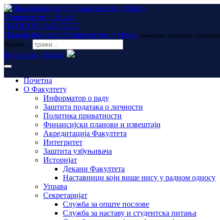
Универзитет у Нишу
ПРАВНИ ФАКУЛТЕТ
Правни факултет Универзитета у Нишу
Званична интернет презента
тражи...
ћирилица
latinica
Почетна
О Факултету
Информатор о раду
Заштита података о личности
Политика приватности
Финансијски планови и извештаји
Акредитација Факултета
Интегритет
Заштита узбуњивача
Историјат
Декани Факултета
Наставници који више нису у радном односу
Управа
Секретаријат
Служба за опште послове
Служба за наставу и студентска питања