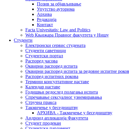
Позив за објављивање
Упутство ауторима
Архива
Редакција
Контакт
Facta Univesitatis: Law and Politics
Web Књижара Правног факултета у Нишу
Студенти
Електронски сервис студената
Студенти саветници
Студентски портал
Распоред часова
Оквирни распоред испита
Оквирни распоред испита за редовне испитне рокове
Распоред испитних рокова
Термини консултативне наставе
Календар наставе
Годишњи редослед полагања испита
Спречавање сексуалног узнемиравања
Стручна пракса
Такмичење у беседништву
АРХИВА - Такмичење у беседништву
Андроид апликација Факултета
Студент продекан
Студентски парламент