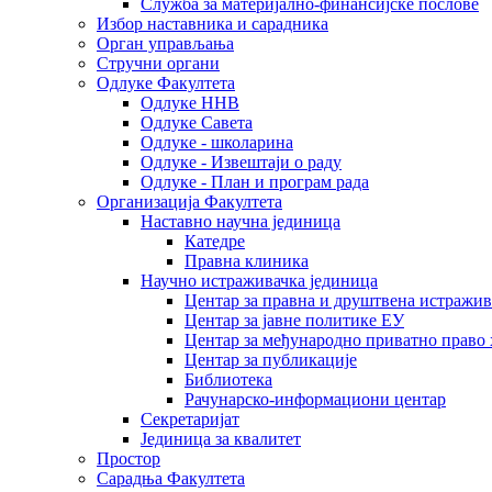
Служба за материјално-финансијске послове
Избор наставника и сарадника
Oрган управљања
Стручни органи
Одлуке Факултета
Одлуке ННВ
Одлуке Савета
Одлуке - школарина
Одлуке - Извештаји о раду
Одлуке - План и програм рада
Организација Факултета
Наставно научна јединица
Катедре
Правна клиника
Научно истраживачка јединица
Центар за правна и друштвена истражи
Центар за јавне политике ЕУ
Центар за међународно приватно право хаш
Центар за публикације
Библиотека
Рачунарско-информациони центар
Секретаријат
Јединица за квалитет
Простор
Сарадња Факултета