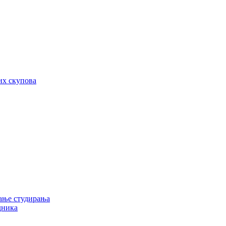
их скупова
ање студирања
дника