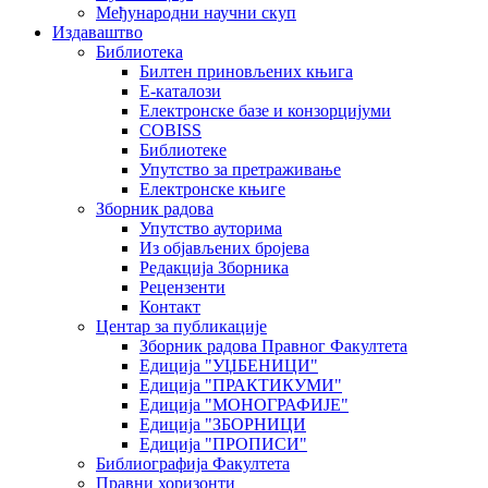
Међународни научни скуп
Издаваштво
Библиотека
Билтен приновљених књига
Е-каталози
Електронске базе и конзорцијуми
COBISS
Библиотеке
Упутство за претраживање
Електронске књиге
Зборник радова
Упутство ауторима
Из објављених бројева
Редакција Зборника
Рецензенти
Контакт
Центар за публикације
Зборник радова Правног Факултета
Едиција "УЏБЕНИЦИ"
Едиција "ПРАКТИКУМИ"
Едиција "МОНОГРАФИЈЕ"
Едиција "ЗБОРНИЦИ
Едиција "ПРОПИСИ"
Библиографија Факултета
Правни хоризонти