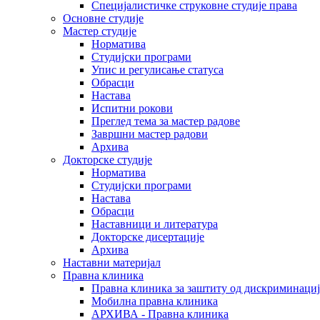
Специјалистичке струковне студије права
Основне студије
Мастер студије
Норматива
Студијски програми
Упис и регулисање статуса
Обрасци
Настава
Испитни рокови
Преглед тема за мастер радове
Завршни мастер радови
Архива
Докторске студије
Норматива
Студијски програми
Настава
Обрасци
Наставници и литература
Докторске дисертације
Архива
Наставни материјал
Правна клиника
Правна клиника за заштиту од дискриминациј
Мобилна правна клиника
АРХИВА - Правна клиника