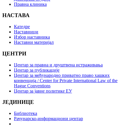
Правна клиника
НАСТАВА
Катедре
Наставници
Избор наставника
Наставни материјал
ЦЕНТРИ
Центар за правна и друштвена истраживања
Центар за публикације
Центар за међународно приватно право хашких
конвенција / Center for Private International Law of the
Hague Conventions
Центар за јавне политике ЕУ
ЈЕДИНИЦЕ
Библиотека
Рачунарско-информациони центар