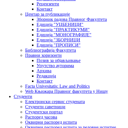
Рецензенти
Контакт
Центар за публикације
Зборник радова Правног Факултета
Едиција "УЏБЕНИЦИ"
Едиција "ПРАКТИКУМИ"
Едиција "МОНОГРАФИЈЕ"
Едиција "ЗБОРНИЦИ
Едиција "ПРОПИСИ"
Библиографија Факултета
Правни хоризонти
Позив за објављивање
Упутство ауторима
Архива
Редакција
Контакт
Facta Univesitatis: Law and Politics
Web Књижара Правног факултета у Нишу
Студенти
Електронски сервис студената
Студенти саветници
Студентски портал
Распоред часова
Оквирни распоред испита
Оквирни распоред испита за редовне испитне