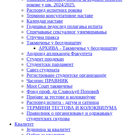
рокове у шк. 2024/2025.
Распоред испитних рокова
Термини консултативне наставе
Календар наставе
Годишњи редослед полагања испита
Спречавање сексуалног узнемиравања
Стручна пракса
Такмичење у беседништву
АРХИВА - Такмичење у беседништву
Андроид апликација Факултета
Студент продекан
Студентски парламент
Савез студената
Регистроване студентске организације
Часопис ПРАВНИК
Moot Court такмичење
Фонд проф. др Славољуб Поповић
Пријаве за тестове и колоквијуме
Распоред испита - датум и сатница
ТЕРМИНИ ТЕСТОВА И КОЛОКВИЈУМА
Правилник о организовању и одржавању
студентских скупова
Квалитет
Јединица за квалитет
Одбор за квалитет