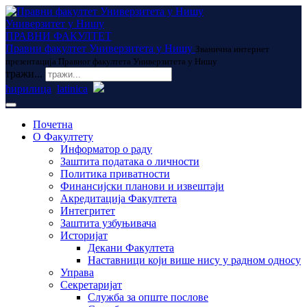
Универзитет у Нишу
ПРАВНИ ФАКУЛТЕТ
Правни факултет Универзитета у Нишу
Званична интернет
презентација Правног факултета Универзитета у Нишу
тражи...
ћирилица
latinica
Почетна
О Факултету
Информатор о раду
Заштита података о личности
Политика приватности
Финансијски планови и извештаји
Акредитација Факултета
Интегритет
Заштита узбуњивача
Историјат
Декани Факултета
Наставници који више нису у радном односу
Управа
Секретаријат
Служба за опште послове