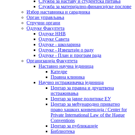
Служба за наставу и студентска питања
Служба за материјално-финансијске послове
Избор наставника и сарадника
Oрган управљања
Стручни органи
Одлуке Факултета
Одлуке ННВ
Одлуке Савета
Одлуке - школарина
Одлуке - Извештаји о раду
Одлуке - План и програм рада
Организација Факултета
Наставно научна јединица
Катедре
Правна клиника
Научно истраживачка јединица
Центар за правна и друштвена
истраживања
Центар за јавне политике ЕУ
Центар за међународно приватно
право хашких конвенција / Center for
Private International Law of the Hague
Conventions
Центар за публикације
Библиотека