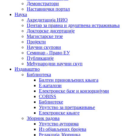
Демонстратори
Наставнички портал
Наука
Акредитација НИО
Центар за правна и друштвена истраживања
Докторске дисертације
Магистарске тезе
Пројекти
Научни скупови
Семинар - Право ЕУ
Публикације
Међународни научни скуп
Издаваштво
Библиотека
Билтен приновљених књига
Е-каталози
Електронске базе и конзорцијуми
COBISS
Библиотеке
Упутство за претраживање
Електронске књиге
Зборник радова
Упутство ауторима
Из објављених бројева
Редакција Зборника