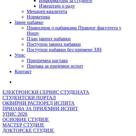
Информатори за студенте
Извештаји о раду
Менаџер квалитета
Норматива
Јавне набавке
Правилник о набавкама Правног факултета у
Нишу
План јавних набавки
Поступци јавних набавки
Поступци набавки без примене ЗЈН
Упис
Припремна настава
Пријава за пријемни испит
Контакт
ЕЛЕКТРОНСКИ СЕРВИС СТУДЕНАТА
СТУДЕНТСКИ ПОРТАЛ
ОКВИРНИ РАСПОРЕД ИСПИТА
ПРИЈАВА ЗА ПРИЈЕМНИ ИСПИТ
УПИС 2026
ОСНОВНЕ СТУДИЈЕ
МАСТЕР СТУДИЈЕ
ДОКТОРСКЕ СТУДИЈЕ