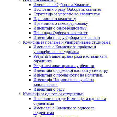
Именовање Одбора за Квалитет
Пословник о раду Одбора за квалитет
Стратегија за управљање квалитетом
Правилник о квалитету
Правилник о самовредновању
Извештаји о самовредновању
План рада Одбора за квалитет
Извештаји о раду Одбора за квалитет
Комисија за праћење и унапређивање студирања
Именовање Комисије за праћење и
унапређивање студирања
Резултати анкетирања рада наставника и
сарадника
Резултати анкетирања - уџбеници
Извештаји о одржаној настави у семестру
Извештаји о пролазности на испитима
Извештаји Националне службе за
запошљавање
Извештаји о раду
Комисија за односе са студентима
Пословник о раду Комисије за односе са
студентима
Именовање Комисије за односе са
студентима