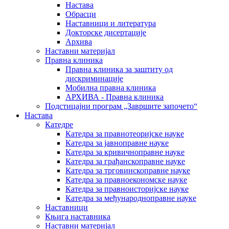
Настава
Обрасци
Наставници и литература
Докторске дисертације
Архива
Наставни материјал
Правна клиника
Правна клиника за заштиту од
дискриминације
Мобилна правна клиника
АРХИВА - Правна клиника
Подстицајни програм „Завршите започето“
Настава
Катедре
Катедра за правнотеоријске науке
Катедра за јавноправне науке
Катедра за кривичноправне науке
Катедра за грађанскоправне науке
Катедра за трговинскоправне науке
Катедра за правноекономске науке
Катедра за правноисторијске науке
Катедра за међународноправне науке
Наставници
Књига наставника
Наставни материјал