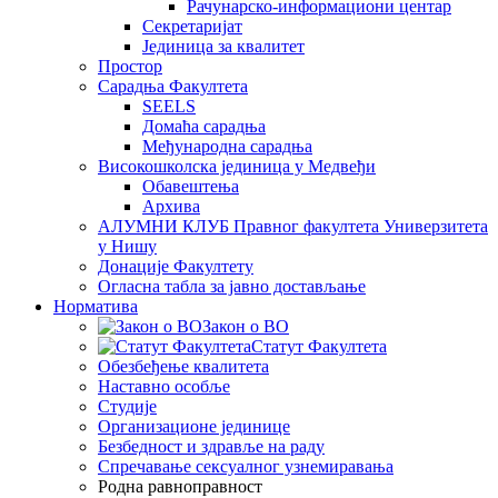
Рачунарско-информациони центар
Секретаријат
Јединица за квалитет
Простор
Сарадња Факултета
SEELS
Домаћа сарадња
Међународна сарадња
Високошколска јединица у Медвеђи
Обавештења
Архива
АЛУМНИ КЛУБ Правног факултета Универзитета
у Нишу
Донације Факултету
Огласна табла за јавно достављање
Норматива
Закон о ВО
Статут Факултета
Обезбеђење квалитета
Наставно особље
Студије
Организационе јединице
Безбедност и здравље на раду
Спречавање сексуалног узнемиравања
Родна равноправност