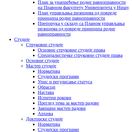
План за унапређење родне равноправности
на Правном факултету Универзитета у Нишу
План управљања ризицима од повреде
принципа родне равноправности
Препорука у складу са Планом управљања
ризицима од повреде принципа родне
равноправности
Студије
Струковне студије
Основне струковне студије права
Специјалистичке струковне студије права
Основне студије
Мастер студије
Норматива
Студијски програми
Упис и регулисање статуса
Обрасци
Настава
Испитни рокови
Преглед тема за мастер радове
Завршни мастер радови
Архива
Докторске студије
Норматива
Студијски програми