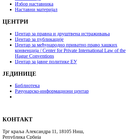
Избор наставника
Наставни материјал
ЦЕНТРИ
Центар за правна и друштвена истраживања
Центар за публикације
Центар за међународно приватно право хашких
конвенција / Center for Private International Law of the
Hague Conventions
Центар за јавне политике ЕУ
ЈЕДИНИЦЕ
Библиотека
Рачунарско-информациони центар
КОНТАКТ
Трг краља Александра 11, 18105 Ниш,
Република Србија