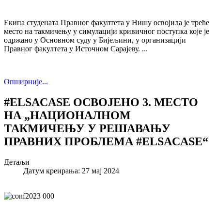
Екипа студената Правног факултета у Нишу освојила је треће
место на такмичењу у симулацији кривичног поступка које је
одржано у Основном суду у Бијељини, у организацији
Правног факултета у Источном Сарајеву. ...
Опширније...
#ELSACASE ОСВОЈЕНО 3. МЕСТО
НА „НАЦИОНАЛНОМ
ТАКМИЧЕЊУ У РЕШАВАЊУ
ПРАВНИХ ПРОБЛЕМА #ELSACASE“
Детаљи
Датум креирања: 27 мај 2024