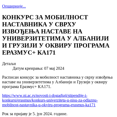
Опширније...
КОНКУРС ЗА МОБИЛНОСТ
НАСТАВНИКА У СВРХУ
ИЗВОЂЕЊА НАСТАВЕ НА
УНИВЕРЗИТЕТИМА У АЛБАНИЈИ
И ГРУЗИЈИ У ОКВИРУ ПРОГРАМА
ЕРАЗМУС+ КА171
Детаљи
Датум креирања: 07 мај 2024
Расписан конкурс за мобилност наставника у сврху извођења
наставе на универзитетима у Албанији и Грузији у оквиру
програма Еразмус+ КА171.
https://www.ni.ac.rs/novosti-i-dogadjaji/stipendije-i-
konkursi/erasmus/konkurs-univerziteta-u-nisu-za-odlaznu-
mobilnost-nastavnika-u-okviru-programa-erasmus-ka171
Рок за пријаву је 5. јун 2024. године.