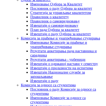
Именовање Одбора за Квалитет
Пословник о раду Одбора за квалитет
Стратегија за управљање квалитетом
Правилник о квалитету
Правилник о самовредновању
Извештаји о самовредновању
План рада Одбора за квалитет
Извештаји о раду Одбора за квалитет
Комисија за праћење и унапређивање студирања
Именовање Комисије за праћење и
унапређивање студирања
Резултати анкетирања рада наставника и
сарадника
Резултати анкетирања - уџбеници
Извештаји о одржаној настави у семестру
Извештаји о пролазности на испитима
Извештаји Националне службе за
запошљавање
Извештаји о раду
Комисија за односе са студентима
Пословник о раду Комисије за односе са
студентима
Именовање Комисије за односе са
студентима