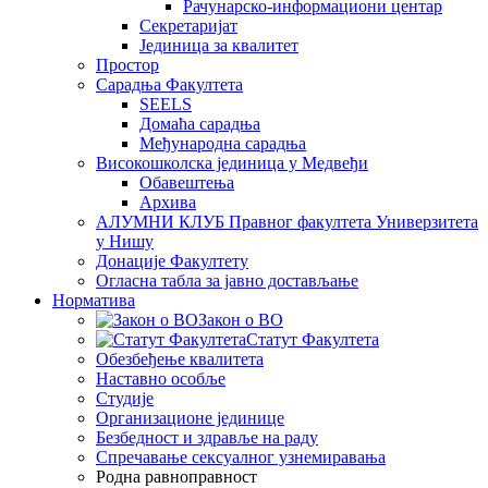
Рачунарско-информациони центар
Секретаријат
Јединица за квалитет
Простор
Сарадња Факултета
SEELS
Домаћа сарадња
Међународна сарадња
Високошколска јединица у Медвеђи
Обавештења
Архива
АЛУМНИ КЛУБ Правног факултета Универзитета
у Нишу
Донације Факултету
Огласна табла за јавно достављање
Норматива
Закон о ВО
Статут Факултета
Обезбеђење квалитета
Наставно особље
Студије
Организационе јединице
Безбедност и здравље на раду
Спречавање сексуалног узнемиравања
Родна равноправност