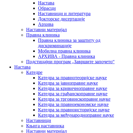
Настава
Обрасци
Наставници и литература
Докторске дисертације
Архива
Наставни материјал
Правна клиника
Правна клиника за заштиту од
дискриминације
Мобилна правна клиника
АРХИВА - Правна клиника
Подстицајни програм „Завршите започето“
Настава
Катедре
Катедра за правнотеоријске науке
Катедра за јавноправне науке
Катедра за кривичноправне науке
Катедра за грађанскоправне науке
Катедра за трговинскоправне науке
Катедра за правноекономске науке
Катедра за правноисторијске науке
Катедра за међународноправне науке
Наставници
Књига наставника
Наставни материјал