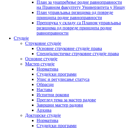
План за унапређење родне равноправности
на Правном факултету Универзитета у Нишу
План управљања ризицима од повреде
принципа родне равноправности
Препорука у складу са Планом управљања
ризицима од повреде принципа родне
равноправности
Студије
Струковне студије
Основне струковне студије права
Специјалистичке струковне студије права
Основне студије
Мастер студије
Норматива
Студијски програми
Упис и регулисање статуса
Обрасци
Настава
Испитни рокови
Преглед тема за мастер радове
Завршни мастер радови
Архива
Докторске студије
Норматива
Студијски програми