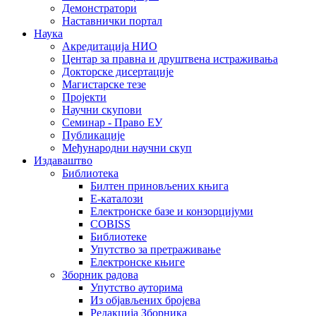
Демонстратори
Наставнички портал
Наука
Акредитација НИО
Центар за правна и друштвена истраживања
Докторске дисертације
Магистарске тезе
Пројекти
Научни скупови
Семинар - Право ЕУ
Публикације
Међународни научни скуп
Издаваштво
Библиотека
Билтен приновљених књига
Е-каталози
Електронске базе и конзорцијуми
COBISS
Библиотеке
Упутство за претраживање
Електронске књиге
Зборник радова
Упутство ауторима
Из објављених бројева
Редакција Зборника