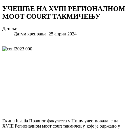
УЧЕШЋЕ НА XVIII РЕГИОНАЛНОМ
MOOT COURT ТАКМИЧЕЊУ
Детаљи
Датум креирања: 25 април 2024
Екипа Iustitia Правног факултета у Нишу учествовала је на
XVIII Регионалном моот court такмичењу, које је одржано у