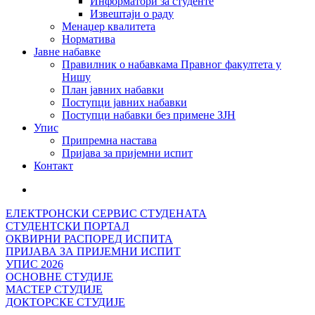
Информатори за студенте
Извештаји о раду
Менаџер квалитета
Норматива
Јавне набавке
Правилник о набавкама Правног факултета у
Нишу
План јавних набавки
Поступци јавних набавки
Поступци набавки без примене ЗЈН
Упис
Припремна настава
Пријава за пријемни испит
Контакт
ЕЛЕКТРОНСКИ СЕРВИС СТУДЕНАТА
СТУДЕНТСКИ ПОРТАЛ
ОКВИРНИ РАСПОРЕД ИСПИТА
ПРИЈАВА ЗА ПРИЈЕМНИ ИСПИТ
УПИС 2026
ОСНОВНЕ СТУДИЈЕ
МАСТЕР СТУДИЈЕ
ДОКТОРСКЕ СТУДИЈЕ