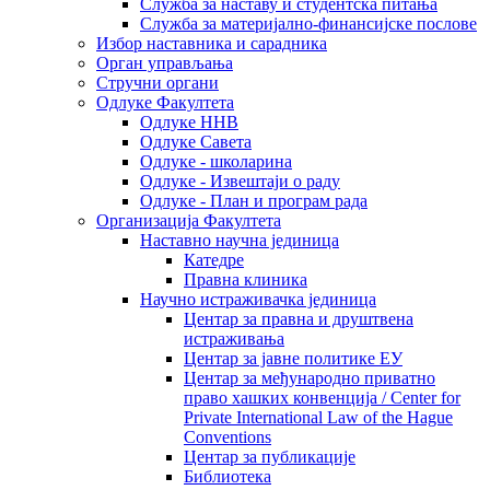
Служба за наставу и студентска питања
Служба за материјално-финансијске послове
Избор наставника и сарадника
Oрган управљања
Стручни органи
Одлуке Факултета
Одлуке ННВ
Одлуке Савета
Одлуке - школарина
Одлуке - Извештаји о раду
Одлуке - План и програм рада
Организација Факултета
Наставно научна јединица
Катедре
Правна клиника
Научно истраживачка јединица
Центар за правна и друштвена
истраживања
Центар за јавне политике ЕУ
Центар за међународно приватно
право хашких конвенција / Center for
Private International Law of the Hague
Conventions
Центар за публикације
Библиотека