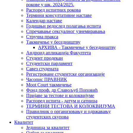
рокове у шк. 2024/2025.
Распоред испитних рокова
Термини консултативне наставе
Календар наставе
Годишњи редослед полагања испита
Спречавање сексуалног узнемиравања
Стручна пракса
Такмичење у беседништву
АРХИВА - Такмичење у беседништву
Андроид апликација Факултета
Студент продекан
Студентски парламент
Савез студената
Регистроване студентске организације
Часопис ПРАВНИК
Moot Court такмичење
Фонд проф. др Славољуб Поповић
Пријаве за тестове и колоквијуме
Распоред испита - датум и сатница
ТЕРМИНИ ТЕСТОВА И КОЛОКВИЈУМА
Правилник о организовању и одржавању
студентских скупова
Квалитет
Јединица за квалитет
Одбор за квалитет