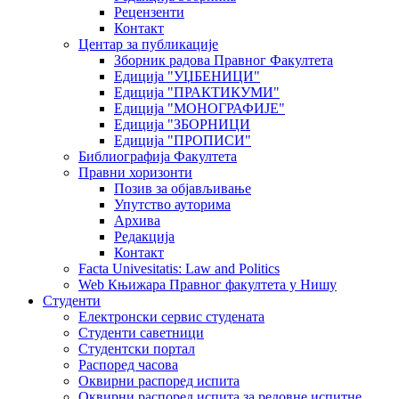
Рецензенти
Контакт
Центар за публикације
Зборник радова Правног Факултета
Едиција "УЏБЕНИЦИ"
Едиција "ПРАКТИКУМИ"
Едиција "МОНОГРАФИЈЕ"
Едиција "ЗБОРНИЦИ
Едиција "ПРОПИСИ"
Библиографија Факултета
Правни хоризонти
Позив за објављивање
Упутство ауторима
Архива
Редакција
Контакт
Facta Univesitatis: Law and Politics
Web Књижара Правног факултета у Нишу
Студенти
Електронски сервис студената
Студенти саветници
Студентски портал
Распоред часова
Оквирни распоред испита
Оквирни распоред испита за редовне испитне