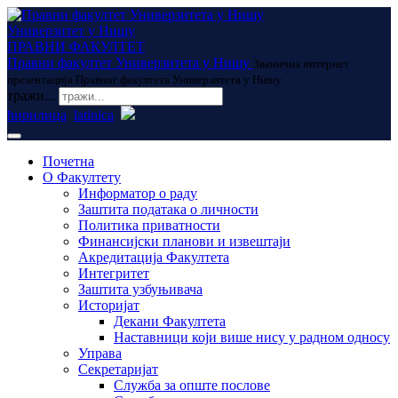
Универзитет у Нишу
ПРАВНИ ФАКУЛТЕТ
Правни факултет Универзитета у Нишу
Званична интернет
презентација Правног факултета Универзитета у Нишу
тражи...
ћирилица
latinica
Почетна
О Факултету
Информатор о раду
Заштита података о личности
Политика приватности
Финансијски планови и извештаји
Акредитација Факултета
Интегритет
Заштита узбуњивача
Историјат
Декани Факултета
Наставници који више нису у радном односу
Управа
Секретаријат
Служба за опште послове