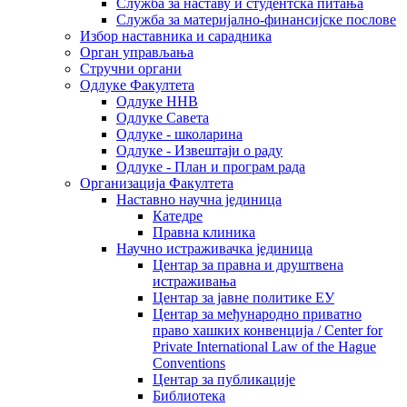
Служба за наставу и студентска питања
Служба за материјално-финансијске послове
Избор наставника и сарадника
Oрган управљања
Стручни органи
Одлуке Факултета
Одлуке ННВ
Одлуке Савета
Одлуке - школарина
Одлуке - Извештаји о раду
Одлуке - План и програм рада
Организација Факултета
Наставно научна јединица
Катедре
Правна клиника
Научно истраживачка јединица
Центар за правна и друштвена
истраживања
Центар за јавне политике ЕУ
Центар за међународно приватно
право хашких конвенција / Center for
Private International Law of the Hague
Conventions
Центар за публикације
Библиотека