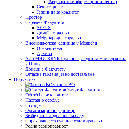
Рачунарско-информациони центар
Секретаријат
Јединица за квалитет
Простор
Сарадња Факултета
SEELS
Домаћа сарадња
Међународна сарадња
Високошколска јединица у Медвеђи
Обавештења
Архива
АЛУМНИ КЛУБ Правног факултета Универзитета
у Нишу
Донације Факултету
Огласна табла за јавно достављање
Норматива
Закон о ВО
Статут Факултета
Обезбеђење квалитета
Наставно особље
Студије
Организационе јединице
Безбедност и здравље на раду
Спречавање сексуалног узнемиравања
Родна равноправност