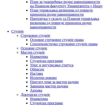
План за унапређење родне равноправности
на Правном факултету Универзитета у Нишу
План управљања ризицима од повреде
принципа родне равноправности
Препорука у складу са Планом управљања
ризицима од повреде принципа родне
равноправности
Студије
Струковне студије
Основне струковне студије права
Специјалистичке струковне студије права
Основне студије
Мастер студије
Норматива
Студијски програми
Упис и регулисање статуса
Обрасци
Настава
Испитни рокови
Преглед тема за мастер радове
Завршни мастер радови
Архива
Докторске студије
Норматива
Студијски програми