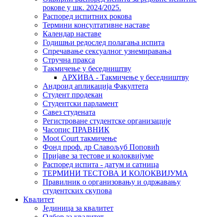
рокове у шк. 2024/2025.
Распоред испитних рокова
Термини консултативне наставе
Календар наставе
Годишњи редослед полагања испита
Спречавање сексуалног узнемиравања
Стручна пракса
Такмичење у беседништву
АРХИВА - Такмичење у беседништву
Андроид апликација Факултета
Студент продекан
Студентски парламент
Савез студената
Регистроване студентске организације
Часопис ПРАВНИК
Moot Court такмичење
Фонд проф. др Славољуб Поповић
Пријаве за тестове и колоквијуме
Распоред испита - датум и сатница
ТЕРМИНИ ТЕСТОВА И КОЛОКВИЈУМА
Правилник о организовању и одржавању
студентских скупова
Квалитет
Јединица за квалитет
Одбор за квалитет