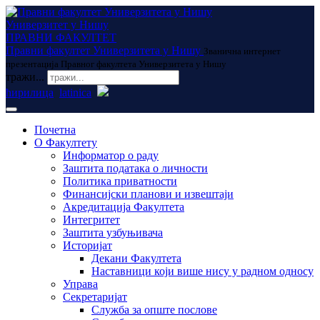
Универзитет у Нишу
ПРАВНИ ФАКУЛТЕТ
Правни факултет Универзитета у Нишу
Званична интернет
презентација Правног факултета Универзитета у Нишу
тражи...
ћирилица
latinica
Почетна
О Факултету
Информатор о раду
Заштита података о личности
Политика приватности
Финансијски планови и извештаји
Акредитација Факултета
Интегритет
Заштита узбуњивача
Историјат
Декани Факултета
Наставници који више нису у радном односу
Управа
Секретаријат
Служба за опште послове