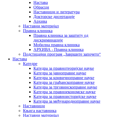
Настава
Обрасци
Наставници и литература
Докторске дисертације
Архива
Наставни материјал
Правна клиника
Правна клиника за заштиту од
дискриминације
Мобилна правна клиника
АРХИВА - Правна клиника
Подстицајни програм „Завршите започето“
Настава
Катедре
Катедра за правнотеоријске науке
Катедра за јавноправне науке
Катедра за кривичноправне науке
Катедра за грађанскоправне науке
Катедра за трговинскоправне науке
Катедра за правноекономске науке
Катедра за правноисторијске науке
Катедра за међународноправне науке
Наставници
Књига наставника
Наставни материјал