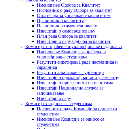
Именовање Одбора за Квалитет
Пословник о раду Одбора за квалитет
Стратегија за управљање квалитетом
Правилник о квалитету
Правилник о самовредновању
Извештаји о самовредновању
План рада Одбора за квалитет
Извештаји о раду Одбора за квалитет
Комисија за праћење и унапређивање студирања
Именовање Комисије за праћење и
унапређивање студирања
Резултати анкетирања рада наставника и
сарадника
Резултати анкетирања - уџбеници
Извештаји о одржаној настави у семестру
Извештаји о пролазности на испитима
Извештаји Националне службе за
запошљавање
Извештаји о раду
Комисија за односе са студентима
Пословник о раду Комисије за односе са
студентима
Именовање Комисије за односе са
студентима