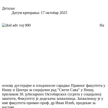
Детаљи
Датум креирања: 17 октобар 2025
На
основу дуготрајне и плодоносне сарадње Правног факултета у
Нишу и Центра за социјални рад "Свети Сава" у Нишу,
приликом 30. јубиларних Октобарских сусрета у социјалној
заштити, Факултету је додељена захвалница. Захвалницу је у
име факултета примио проф. др Иван Илић, продекан за
наставу. ...