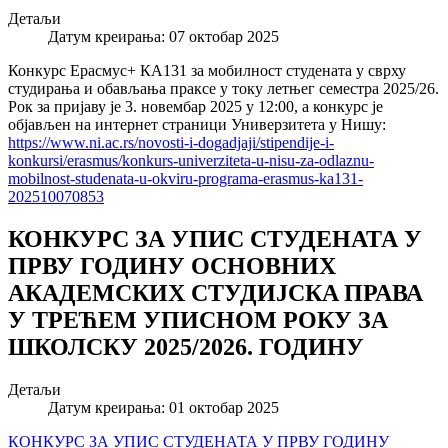
Детаљи
Датум креирања: 07 октобар 2025
Конкурс Ерасмус+ КА131 за мобилност студената у сврху
студирања и обављања праксе у току летњег семестра 2025/26.
Рок за пријаву је 3. новембар 2025 у 12:00, а конкурс је
објављен на интернет страници Универзитета у Нишу:
https://www.ni.ac.rs/novosti-i-dogadjaji/stipendije-i-
konkursi/erasmus/konkurs-univerziteta-u-nisu-za-odlaznu-
mobilnost-studenata-u-okviru-programa-erasmus-ka131-
202510070853
КОНКУРС ЗА УПИС СТУДЕНАТА У
ПРВУ ГОДИНУ ОСНОВНИХ
АКАДЕМСКИХ СТУДИЈСКA ПРАВА
У ТРЕЋЕМ УПИСНОМ РОКУ ЗА
ШКОЛСКУ 2025/2026. ГОДИНУ
Детаљи
Датум креирања: 01 октобар 2025
КОНКУРС ЗА УПИС СТУДЕНАТА У ПРВУ ГОДИНУ