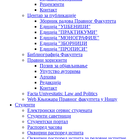
Рецензенти
Контакт
Центар за публикације
Зборник радова Правног Факултета
Едиција "УЏБЕНИЦИ"
Едиција "ПРАКТИКУМИ"
Едиција "МОНОГРАФИЈЕ"
Едиција "ЗБОРНИЦИ
Едиција "ПРОПИСИ"
Библиографија Факултета
Правни хоризонти
Позив за објављивање
Упутство ауторима
Архива
Редакција
Контакт
Facta Univesitatis: Law and Politics
Web Књижара Правног факултета у Нишу
Студенти
Електронски сервис студената
Студенти саветници
Студентски портал
Распоред часова
Оквирни распоред испита
Оквирни распоред испита за редовне испитне