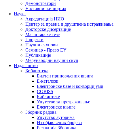
Демонстратори
Наставнички портал
Наука
Акредитација НИО
Центар за правна и друштвена истраживања
Докторске дисертације
Магистарске тезе
Пројекти
Научни скупови
Семинар - Право ЕУ
Публикације
Међународни научни скуп
Издаваштво
Библиотека
Билтен приновљених књига
Е-каталози
Електронске базе и конзорцијуми
COBISS
Библиотеке
Упутство за претраживање
Електронске књиге
Зборник радова
Упутство ауторима
Из објављених бројева
Редакција Зборника