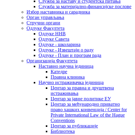
Служба за наставу и студентска питања
Служба за материјално-финансијске послове
Избор наставника и сарадника
Oрган управљања
Стручни органи
Одлуке Факултета
Одлуке ННВ
Одлуке Савета
Одлуке - школарина
Одлуке - Извештаји о раду
Одлуке - План и програм рада
Организација Факултета
Наставно научна јединица
Катедре
Правна клиника
Научно истраживачка јединица
Центар за правна и друштвена
истраживања
Центар за јавне политике ЕУ
Центар за међународно приватно
право хашких конвенција / Center for
Private International Law of the Hague
Conventions
Центар за публикације
Библиотека