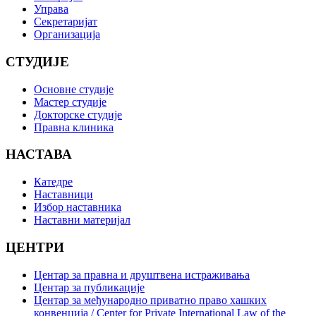
Управа
Секретаријат
Организација
СТУДИЈЕ
Основне студије
Мастер студије
Докторске студије
Правна клиника
НАСТАВА
Катедре
Наставници
Избор наставника
Наставни материјал
ЦЕНТРИ
Центар за правна и друштвена истраживања
Центар за публикације
Центар за међународно приватно право хашких
конвенција / Center for Private International Law of the