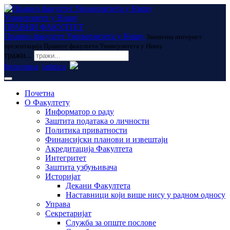
Универзитет у Нишу
ПРАВНИ ФАКУЛТЕТ
Правни факултет Универзитета у Нишу
Званична интернет
презентација Правног факултета Универзитета у Нишу
тражи...
ћирилица
latinica
Почетна
О Факултету
Информатор о раду
Заштита података о личности
Политика приватности
Финансијски планови и извештаји
Акредитација Факултета
Интегритет
Заштита узбуњивача
Историјат
Декани Факултета
Наставници који више нису у радном односу
Управа
Секретаријат
Служба за опште послове