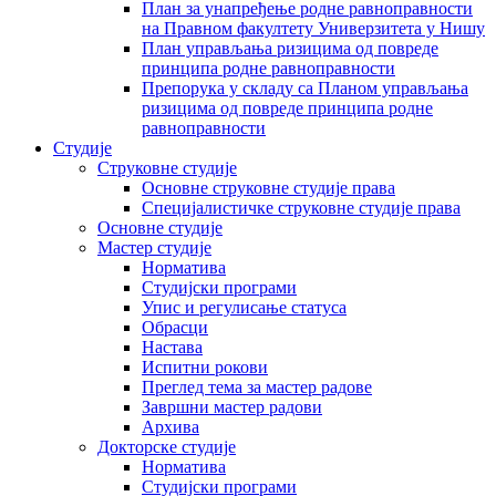
План за унапређење родне равноправности
на Правном факултету Универзитета у Нишу
План управљања ризицима од повреде
принципа родне равноправности
Препорука у складу са Планом управљања
ризицима од повреде принципа родне
равноправности
Студије
Струковне студије
Основне струковне студије права
Специјалистичке струковне студије права
Основне студије
Мастер студије
Норматива
Студијски програми
Упис и регулисање статуса
Обрасци
Настава
Испитни рокови
Преглед тема за мастер радове
Завршни мастер радови
Архива
Докторске студије
Норматива
Студијски програми