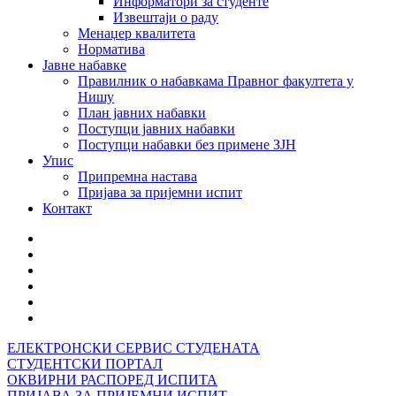
Информатори за студенте
Извештаји о раду
Менаџер квалитета
Норматива
Јавне набавке
Правилник о набавкама Правног факултета у
Нишу
План јавних набавки
Поступци јавних набавки
Поступци набавки без примене ЗЈН
Упис
Припремна настава
Пријава за пријемни испит
Контакт
ЕЛЕКТРОНСКИ СЕРВИС СТУДЕНАТА
СТУДЕНТСКИ ПОРТАЛ
ОКВИРНИ РАСПОРЕД ИСПИТА
ПРИЈАВА ЗА ПРИЈЕМНИ ИСПИТ