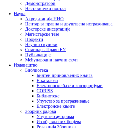
Демонстратори
Наставнички портал
Наука
Акредитација НИО
Центар за правна и друштвена истраживања
Докторске дисертације
Магистарске тезе
Пројекти
Научни скупови
Семинар - Право ЕУ
Публикације
Међународни научни скуп
Издаваштво
Библиотека
Билтен приновљених књига
Е-каталози
Електронске базе и конзорцијуми
COBISS
Библиотеке
Упутство за претраживање
Електронске књиге
Зборник радова
Упутство ауторима
Из објављених бројева
Редакција Зборника