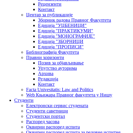
Рецензенти
Контакт
Центар за публикације
Зборник радова Правног Факултета
Едиција "УЏБЕНИЦИ"
Едиција "ПРАКТИКУМИ"
Едиција "МОНОГРАФИЈЕ"
Едиција "ЗБОРНИЦИ
Едиција "ПРОПИСИ"
Библиографија Факултета
Правни хоризонти
Позив за објављивање
Упутство ауторима
Архива
Редакција
Контакт
Facta Univesitatis: Law and Politics
Web Књижара Правног факултета у Нишу
Студенти
Електронски сервис студената
Студенти саветници
Студентски портал
Распоред часова
Оквирни распоред испита
Оквирни распоред испита за редовне испитне