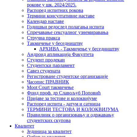
рокове у шк. 2024/2025.
Распоред испитних рокова
Термини консултативне наставе
Календар наставе
Годишњи редослед полагања испита
Спречавање сексуалног узнемиравања
Стручна пракса
Такмичење у беседништву
АРХИВА - Такмичење у беседништву
Андроид апликација Факултета
Студент продекан
Студентски парламент
Савез студената
Регистроване студентске организације
Часопис ПРАВНИК
Moot Court такмичење
Фонд проф. др Славољуб Поповић
Пријаве за тестове и колоквијуме
Распоред испита - датум и сатница
ТЕРМИНИ ТЕСТОВА И КОЛОКВИЈУМА
Правилник о организовању и одржавању
студентских скупова
Квалитет
Јединица за квалитет
Одбор за квалитет