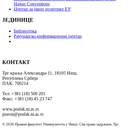
Hague Conventions
Центар за јавне политике ЕУ
ЈЕДИНИЦЕ
Библиотека
Рачунарско-информациони центар
КОНТАКТ
Трг краља Александра 11, 18105 Ниш,
Република Србија
ПАК: 700214
Тел: +381 (18) 500 201
Факс: +381 (18) 45 23 747
www.prafak.ni.ac.rs
pravni@prafak.ni.ac.rs
© 2026 Правни факултет Универзитета у Нишу. Сва права задржана.
Трг