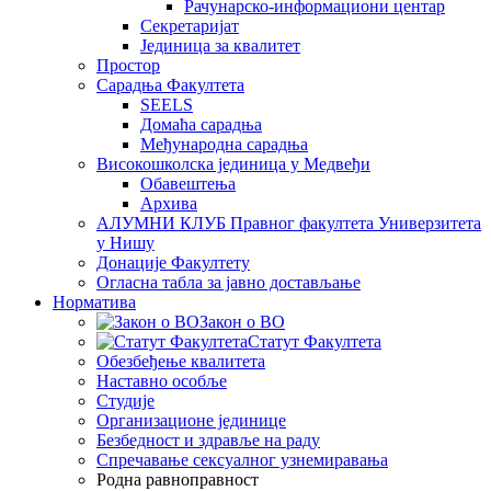
Рачунарско-информациони центар
Секретаријат
Јединица за квалитет
Простор
Сарадња Факултета
SEELS
Домаћа сарадња
Међународна сарадња
Високошколска јединица у Медвеђи
Обавештења
Архива
АЛУМНИ КЛУБ Правног факултета Универзитета
у Нишу
Донације Факултету
Огласна табла за јавно достављање
Норматива
Закон о ВО
Статут Факултета
Обезбеђење квалитета
Наставно особље
Студије
Организационе јединице
Безбедност и здравље на раду
Спречавање сексуалног узнемиравања
Родна равноправност