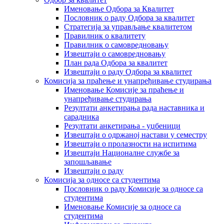
Именовање Одбора за Квалитет
Пословник о раду Одбора за квалитет
Стратегија за управљање квалитетом
Правилник о квалитету
Правилник о самовредновању
Извештаји о самовредновању
План рада Одбора за квалитет
Извештаји о раду Одбора за квалитет
Комисија за праћење и унапређивање студирања
Именовање Комисије за праћење и
унапређивање студирања
Резултати анкетирања рада наставника и
сарадника
Резултати анкетирања - уџбеници
Извештаји о одржаној настави у семестру
Извештаји о пролазности на испитима
Извештаји Националне службе за
запошљавање
Извештаји о раду
Комисија за односе са студентима
Пословник о раду Комисије за односе са
студентима
Именовање Комисије за односе са
студентима