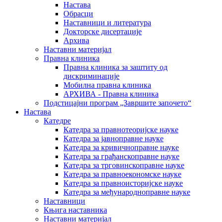
Настава
Обрасци
Наставници и литература
Докторске дисертације
Архива
Наставни материјал
Правна клиника
Правна клиника за заштиту од
дискриминације
Мобилна правна клиника
АРХИВА - Правна клиника
Подстицајни програм „Завршите започето“
Настава
Катедре
Катедра за правнотеоријске науке
Катедра за јавноправне науке
Катедра за кривичноправне науке
Катедра за грађанскоправне науке
Катедра за трговинскоправне науке
Катедра за правноекономске науке
Катедра за правноисторијске науке
Катедра за међународноправне науке
Наставници
Књига наставника
Наставни материјал