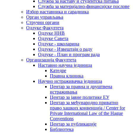
Служба за наставу и студентска питања
Служба за материјално-финансијске послове
Избор наставника и сарадника
Oрган управљања
Стручни органи
Одлуке Факултета
Одлуке ННВ
Одлуке Савета
Одлуке - школарина
Одлуке - Извештаји о раду
Одлуке - План и програм рада
Организација Факултета
Наставно научна јединица
Катедре
Правна клиника
Научно истраживачка јединица
Центар за правна и друштвена
истраживања
Центар за јавне политике ЕУ
Центар за међународно приватно
право хашких конвенција / Center for
Private International Law of the Hague
Conventions
Центар за публикације
Библиотека