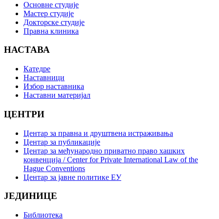
Основне студије
Мастер студије
Докторске студије
Правна клиника
НАСТАВА
Катедре
Наставници
Избор наставника
Наставни материјал
ЦЕНТРИ
Центар за правна и друштвена истраживања
Центар за публикације
Центар за међународно приватно право хашких
конвенција / Center for Private International Law of the
Hague Conventions
Центар за јавне политике ЕУ
ЈЕДИНИЦЕ
Библиотека