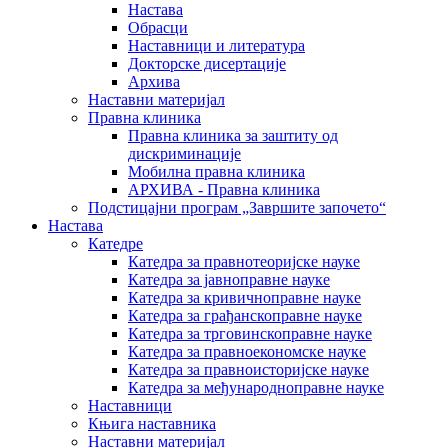
Настава
Обрасци
Наставници и литература
Докторске дисертације
Архива
Наставни материјал
Правна клиника
Правна клиника за заштиту од
дискриминације
Мобилна правна клиника
АРХИВА - Правна клиника
Подстицајни програм „Завршите започето“
Настава
Катедре
Катедра за правнотеоријске науке
Катедра за јавноправне науке
Катедра за кривичноправне науке
Катедра за грађанскоправне науке
Катедра за трговинскоправне науке
Катедра за правноекономске науке
Катедра за правноисторијске науке
Катедра за међународноправне науке
Наставници
Књига наставника
Наставни материјал