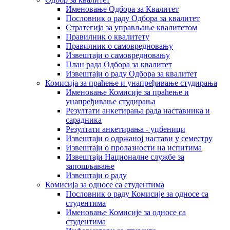
Именовање Одбора за Квалитет
Пословник о раду Одбора за квалитет
Стратегија за управљање квалитетом
Правилник о квалитету
Правилник о самовредновању
Извештаји о самовредновању
План рада Одбора за квалитет
Извештаји о раду Одбора за квалитет
Комисија за праћење и унапређивање студирања
Именовање Комисије за праћење и
унапређивање студирања
Резултати анкетирања рада наставника и
сарадника
Резултати анкетирања - уџбеници
Извештаји о одржаној настави у семестру
Извештаји о пролазности на испитима
Извештаји Националне службе за
запошљавање
Извештаји о раду
Комисија за односе са студентима
Пословник о раду Комисије за односе са
студентима
Именовање Комисије за односе са
студентима