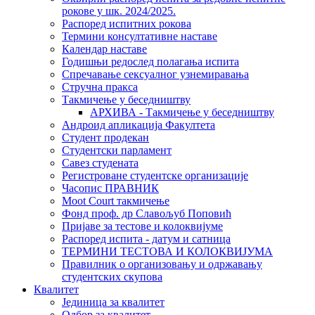
рокове у шк. 2024/2025.
Распоред испитних рокова
Термини консултативне наставе
Календар наставе
Годишњи редослед полагања испита
Спречавање сексуалног узнемиравања
Стручна пракса
Такмичење у беседништву
АРХИВА - Такмичење у беседништву
Андроид апликација Факултета
Студент продекан
Студентски парламент
Савез студената
Регистроване студентске организације
Часопис ПРАВНИК
Moot Court такмичење
Фонд проф. др Славољуб Поповић
Пријаве за тестове и колоквијуме
Распоред испита - датум и сатница
ТЕРМИНИ ТЕСТОВА И КОЛОКВИЈУМА
Правилник о организовању и одржавању
студентских скупова
Квалитет
Јединица за квалитет
Одбор за квалитет