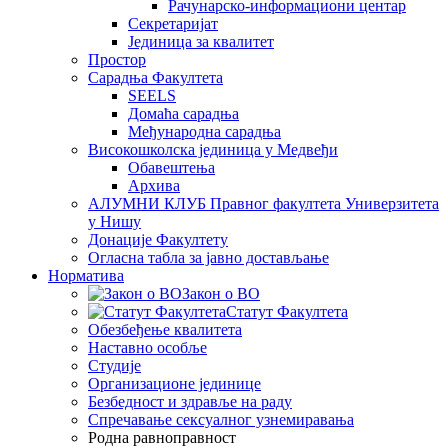
Рачунарско-информациони центар
Секретаријат
Јединица за квалитет
Простор
Сарадња Факултета
SEELS
Домаћа сарадња
Међународна сарадња
Високошколска јединица у Медвеђи
Обавештења
Архива
АЛУМНИ КЛУБ Правног факултета Универзитета
у Нишу
Донације Факултету
Огласна табла за јавно достављање
Норматива
Закон о ВО
Статут Факултета
Обезбеђење квалитета
Наставно особље
Студије
Организационе јединице
Безбедност и здравље на раду
Спречавање сексуалног узнемиравања
Родна равноправност