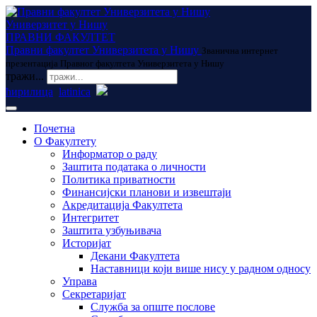
Универзитет у Нишу
ПРАВНИ ФАКУЛТЕТ
Правни факултет Универзитета у Нишу
Званична интернет
презентација Правног факултета Универзитета у Нишу
тражи...
ћирилица
latinica
Почетна
О Факултету
Информатор о раду
Заштита података о личности
Политика приватности
Финансијски планови и извештаји
Акредитација Факултета
Интегритет
Заштита узбуњивача
Историјат
Декани Факултета
Наставници који више нису у радном односу
Управа
Секретаријат
Служба за опште послове