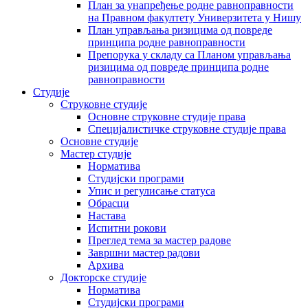
План за унапређење родне равноправности
на Правном факултету Универзитета у Нишу
План управљања ризицима од повреде
принципа родне равноправности
Препорука у складу са Планом управљања
ризицима од повреде принципа родне
равноправности
Студије
Струковне студије
Основне струковне студије права
Специјалистичке струковне студије права
Основне студије
Мастер студије
Норматива
Студијски програми
Упис и регулисање статуса
Обрасци
Настава
Испитни рокови
Преглед тема за мастер радове
Завршни мастер радови
Архива
Докторске студије
Норматива
Студијски програми