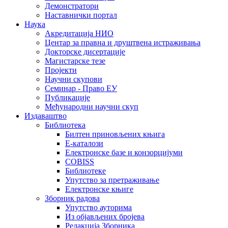
Демонстратори
Наставнички портал
Наука
Акредитација НИО
Центар за правна и друштвена истраживања
Докторске дисертације
Магистарске тезе
Пројекти
Научни скупови
Семинар - Право ЕУ
Публикације
Међународни научни скуп
Издаваштво
Библиотека
Билтен приновљених књига
Е-каталози
Електронске базе и конзорцијуми
COBISS
Библиотеке
Упутство за претраживање
Електронске књиге
Зборник радова
Упутство ауторима
Из објављених бројева
Редакција Зборника