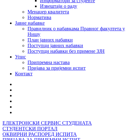
Информатори за студенте
Извештаји о раду
Менаџер квалитета
Норматива
Јавне набавке
Правилник о набавкама Правног факултета у
Нишу
План јавних набавки
Поступци јавних набавки
Поступци набавки без примене ЗЈН
Упис
Припремна настава
Пријава за пријемни испит
Контакт
ЕЛЕКТРОНСКИ СЕРВИС СТУДЕНАТА
СТУДЕНТСКИ ПОРТАЛ
ОКВИРНИ РАСПОРЕД ИСПИТА
ПРИЈАВА ЗА ПРИЈЕМНИ ИСПИТ