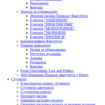
Рецензенти
Контакт
Центар за публикације
Зборник радова Правног Факултета
Едиција "УЏБЕНИЦИ"
Едиција "ПРАКТИКУМИ"
Едиција "МОНОГРАФИЈЕ"
Едиција "ЗБОРНИЦИ
Едиција "ПРОПИСИ"
Библиографија Факултета
Правни хоризонти
Позив за објављивање
Упутство ауторима
Архива
Редакција
Контакт
Facta Univesitatis: Law and Politics
Web Књижара Правног факултета у Нишу
Студенти
Електронски сервис студената
Студенти саветници
Студентски портал
Распоред часова
Оквирни распоред испита
Оквирни распоред испита за редовне испитне