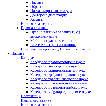
Настава
Обрасци
Наставници и литература
Докторске дисертације
Архива
Наставни материјал
Правна клиника
Правна клиника за заштиту од
дискриминације
Мобилна правна клиника
АРХИВА - Правна клиника
Подстицајни програм „Завршите започето“
Настава
Катедре
Катедра за правнотеоријске науке
Катедра за јавноправне науке
Катедра за кривичноправне науке
Катедра за грађанскоправне науке
Катедра за трговинскоправне науке
Катедра за правноекономске науке
Катедра за правноисторијске науке
Катедра за међународноправне науке
Наставници
Књига наставника
Наставни материјал