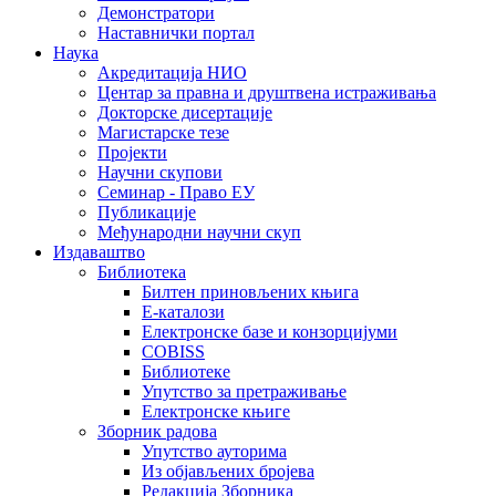
Демонстратори
Наставнички портал
Наука
Акредитација НИО
Центар за правна и друштвена истраживања
Докторске дисертације
Магистарске тезе
Пројекти
Научни скупови
Семинар - Право ЕУ
Публикације
Међународни научни скуп
Издаваштво
Библиотека
Билтен приновљених књига
Е-каталози
Електронске базе и конзорцијуми
COBISS
Библиотеке
Упутство за претраживање
Електронске књиге
Зборник радова
Упутство ауторима
Из објављених бројева
Редакција Зборника