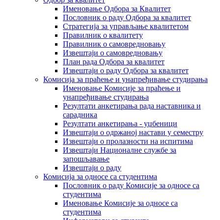
Именовање Одбора за Квалитет
Пословник о раду Одбора за квалитет
Стратегија за управљање квалитетом
Правилник о квалитету
Правилник о самовредновању
Извештаји о самовредновању
План рада Одбора за квалитет
Извештаји о раду Одбора за квалитет
Комисија за праћење и унапређивање студирања
Именовање Комисије за праћење и
унапређивање студирања
Резултати анкетирања рада наставника и
сарадника
Резултати анкетирања - уџбеници
Извештаји о одржаној настави у семестру
Извештаји о пролазности на испитима
Извештаји Националне службе за
запошљавање
Извештаји о раду
Комисија за односе са студентима
Пословник о раду Комисије за односе са
студентима
Именовање Комисије за односе са
студентима