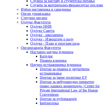
Служба за наставу и студентска питања
Служба за материјално-финансијске послове
Избор наставника и сарадника
Oрган управљања
Стручни органи
Одлуке Факултета
Одлуке ННВ
Одлуке Савета
Одлуке - школарина
Одлуке - Извештаји о раду
Одлуке - План и програм рада
Организација Факултета
Наставно научна јединица
Катедре
Правна клиника
Научно истраживачка јединица
Центар за правна и друштвена
истраживања
Центар за јавне политике ЕУ
Центар за међународно приватно
право хашких конвенција / Center for
Private International Law of the Hague
Conventions
Центар за публикације
Библиотека