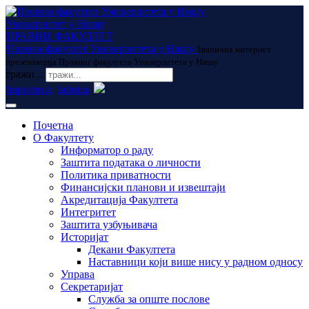
Универзитет у Нишу
ПРАВНИ ФАКУЛТЕТ
Правни факултет Универзитета у Нишу
Званична интернет
презентација Правног факултета Универзитета у Нишу
тражи...
ћирилица
latinica
Почетна
О Факултету
Информатор о раду
Заштита података о личности
Политика приватности
Финансијски планови и извештаји
Акредитација Факултета
Интегритет
Заштита узбуњивача
Историјат
Декани Факултета
Наставници који више нису у радном односу
Управа
Секретаријат
Служба за опште послове