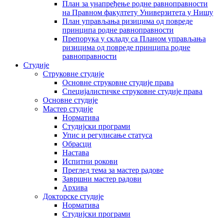
План за унапређење родне равноправности
на Правном факултету Универзитета у Нишу
План управљања ризицима од повреде
принципа родне равноправности
Препорука у складу са Планом управљања
ризицима од повреде принципа родне
равноправности
Студије
Струковне студије
Основне струковне студије права
Специјалистичке струковне студије права
Основне студије
Мастер студије
Норматива
Студијски програми
Упис и регулисање статуса
Обрасци
Настава
Испитни рокови
Преглед тема за мастер радове
Завршни мастер радови
Архива
Докторске студије
Норматива
Студијски програми