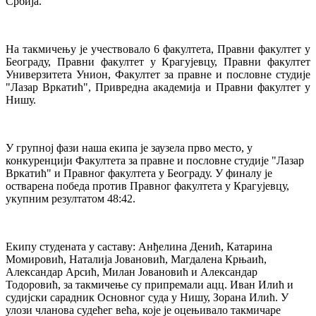
Србија.
На такмичењу је учествовало 6 факултета, Правни факултет у
Београду, Правни факултет у Крагујевцу, Правни факултет
Универзитета Унион, Факултет за правне и пословне студије
"Лазар Вркатић", Привредна академија и Правни факултет у
Нишу.
У групној фази наша екипа је заузела прво место, у
конкуренцији Факултета за правне и пословне студије "Лазар
Вркатић" и Правног факултета у Београду. У финалу је
остварена победа против Правног факултета у Крагујевцу,
укупним резултатом 48:42.
Екипу студената у саставу: Анђелина Денић, Катарина
Момировић, Наталија Јовановић, Магдалена Крњаић,
Александар Арсић, Милан Јовановић и Александар
Тодоровић, за такмичење су припремали ацц. Иван Илић и
судијски сарадник Основног суда у Нишу, Зорана Илић. У
улози чланова судећег већа, које је оцењивало такмичаре