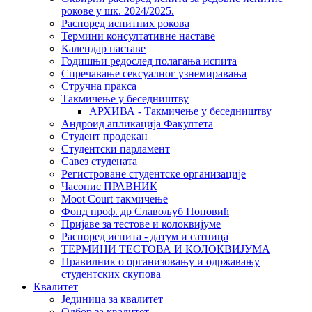
рокове у шк. 2024/2025.
Распоред испитних рокова
Термини консултативне наставе
Календар наставе
Годишњи редослед полагања испита
Спречавање сексуалног узнемиравања
Стручна пракса
Такмичење у беседништву
АРХИВА - Такмичење у беседништву
Андроид апликација Факултета
Студент продекан
Студентски парламент
Савез студената
Регистроване студентске организације
Часопис ПРАВНИК
Moot Court такмичење
Фонд проф. др Славољуб Поповић
Пријаве за тестове и колоквијуме
Распоред испита - датум и сатница
ТЕРМИНИ ТЕСТОВА И КОЛОКВИЈУМА
Правилник о организовању и одржавању
студентских скупова
Квалитет
Јединица за квалитет
Одбор за квалитет