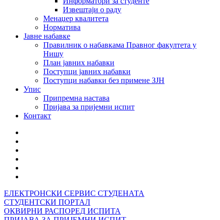
Информатори за студенте
Извештаји о раду
Менаџер квалитета
Норматива
Јавне набавке
Правилник о набавкама Правног факултета у
Нишу
План јавних набавки
Поступци јавних набавки
Поступци набавки без примене ЗЈН
Упис
Припремна настава
Пријава за пријемни испит
Контакт
ЕЛЕКТРОНСКИ СЕРВИС СТУДЕНАТА
СТУДЕНТСКИ ПОРТАЛ
ОКВИРНИ РАСПОРЕД ИСПИТА
ПРИЈАВА ЗА ПРИЈЕМНИ ИСПИТ