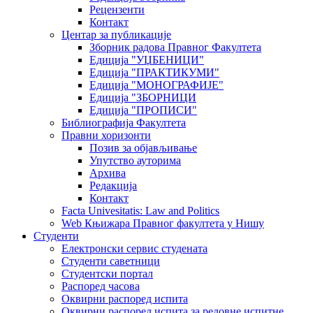
Рецензенти
Контакт
Центар за публикације
Зборник радова Правног Факултета
Едиција "УЏБЕНИЦИ"
Едиција "ПРАКТИКУМИ"
Едиција "МОНОГРАФИЈЕ"
Едиција "ЗБОРНИЦИ
Едиција "ПРОПИСИ"
Библиографија Факултета
Правни хоризонти
Позив за објављивање
Упутство ауторима
Архива
Редакција
Контакт
Facta Univesitatis: Law and Politics
Web Књижара Правног факултета у Нишу
Студенти
Електронски сервис студената
Студенти саветници
Студентски портал
Распоред часова
Оквирни распоред испита
Оквирни распоред испита за редовне испитне