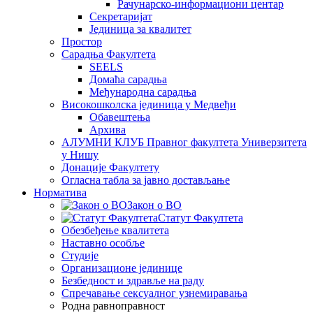
Рачунарско-информациони центар
Секретаријат
Јединица за квалитет
Простор
Сарадња Факултета
SEELS
Домаћа сарадња
Међународна сарадња
Високошколска јединица у Медвеђи
Обавештења
Архива
АЛУМНИ КЛУБ Правног факултета Универзитета
у Нишу
Донације Факултету
Огласна табла за јавно достављање
Норматива
Закон о ВО
Статут Факултета
Обезбеђење квалитета
Наставно особље
Студије
Организационе јединице
Безбедност и здравље на раду
Спречавање сексуалног узнемиравања
Родна равноправност