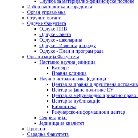
Служба за материјално-финансијске послове
Избор наставника и сарадника
Oрган управљања
Стручни органи
Одлуке Факултета
Одлуке ННВ
Одлуке Савета
Одлуке - школарина
Одлуке - Извештаји о раду
Одлуке - План и програм рада
Организација Факултета
Наставно научна јединица
Катедре
Правна клиника
Научно истраживачка јединица
Центар за правна и друштвена истражи
Центар за јавне политике ЕУ
Центар за међународно приватно право хаш
Центар за публикације
Библиотека
Рачунарско-информациони центар
Секретаријат
Јединица за квалитет
Простор
Сарадња Факултета