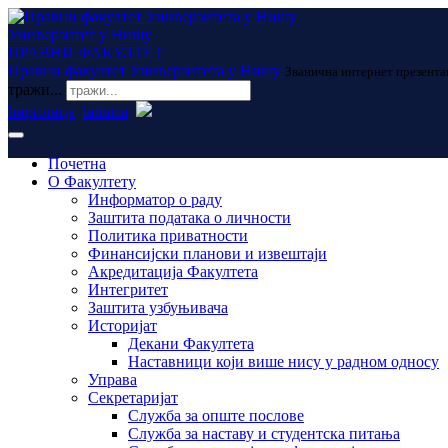
Универзитет у Нишу
ПРАВНИ ФАКУЛТЕТ
Правни факултет Универзитета у Нишу
Званична интернет презента
тражи...
ћирилица
latinica
Почетна
О Факултету
Информатор о раду
Заштита података о личности
Политика приватности
Финансијски планови и извештаји
Акредитација Факултета
Интегритет
Заштита узбуњивача
Историјат
Декани Факултета
Наставници који више нису у радном односу
Управа
Секретаријат
Служба за опште послове
Служба за наставу и студентска питања