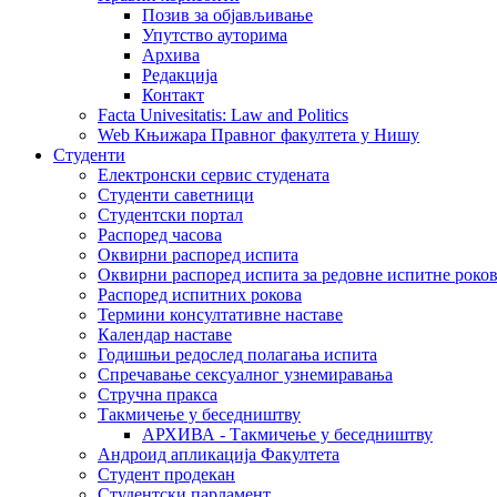
Позив за објављивање
Упутство ауторима
Архива
Редакција
Контакт
Facta Univesitatis: Law and Politics
Web Књижара Правног факултета у Нишу
Студенти
Електронски сервис студената
Студенти саветници
Студентски портал
Распоред часова
Оквирни распоред испита
Оквирни распоред испита за редовне испитне рокове
Распоред испитних рокова
Термини консултативне наставе
Календар наставе
Годишњи редослед полагања испита
Спречавање сексуалног узнемиравања
Стручна пракса
Такмичење у беседништву
АРХИВА - Такмичење у беседништву
Андроид апликација Факултета
Студент продекан
Студентски парламент