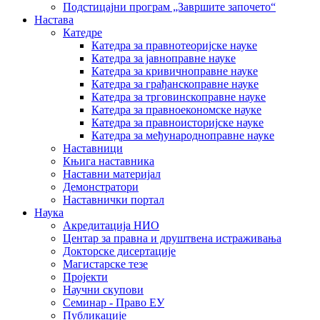
Подстицајни програм „Завршите започето“
Настава
Катедре
Катедра за правнотеоријске науке
Катедра за јавноправне науке
Катедра за кривичноправне науке
Катедра за грађанскоправне науке
Катедра за трговинскоправне науке
Катедра за правноекономске науке
Катедра за правноисторијске науке
Катедра за међународноправне науке
Наставници
Књига наставника
Наставни материјал
Демонстратори
Наставнички портал
Наука
Акредитација НИО
Центар за правна и друштвена истраживања
Докторске дисертације
Магистарске тезе
Пројекти
Научни скупови
Семинар - Право ЕУ
Публикације