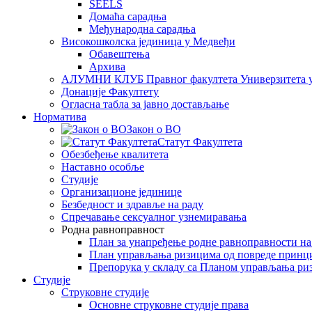
SEELS
Домаћа сарадња
Међународна сарадња
Високошколска јединица у Медвеђи
Обавештења
Архива
АЛУМНИ КЛУБ Правног факултета Универзитета 
Донације Факултету
Огласна табла за јавно достављање
Норматива
Закон о ВО
Статут Факултета
Обезбеђење квалитета
Наставно особље
Студије
Организационе јединице
Безбедност и здравље на раду
Спречавање сексуалног узнемиравања
Родна равноправност
План за унапређење родне равноправности н
План управљања ризицима од повреде принц
Препорука у складу са Планом управљања ри
Студије
Струковне студије
Основне струковне студије права