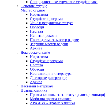
Специјалистичке струковне студије права
Основне студије
Мастер студије
Норматива
Студијски програми
Упис и регулисање статуса
Обрасци
Настава
Испитни рокови
Преглед тема за мастер радове
Завршни мастер радови
Архива
Докторске студије
Норматива
Студијски програми
Настава
Обрасци
Наставници и литература
Докторске дисертације
Архива
Наставни материјал
Правна клиника
Правна клиника за заштиту од дискриминациј
Мобилна правна клиника
АРХИВА - Правна клиника