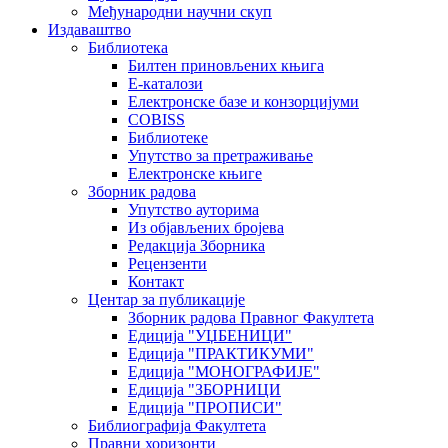
Међународни научни скуп
Издаваштво
Библиотека
Билтен приновљених књига
Е-каталози
Електронске базе и конзорцијуми
COBISS
Библиотеке
Упутство за претраживање
Електронске књиге
Зборник радова
Упутство ауторима
Из објављених бројева
Редакција Зборника
Рецензенти
Контакт
Центар за публикације
Зборник радова Правног Факултета
Едиција "УЏБЕНИЦИ"
Едиција "ПРАКТИКУМИ"
Едиција "МОНОГРАФИЈЕ"
Едиција "ЗБОРНИЦИ
Едиција "ПРОПИСИ"
Библиографија Факултета
Правни хоризонти