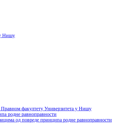
у Нишу
а Правном факултету Универзитета у Нишу
ипа родне равноправности
зицима од повреде принципа родне равноправности