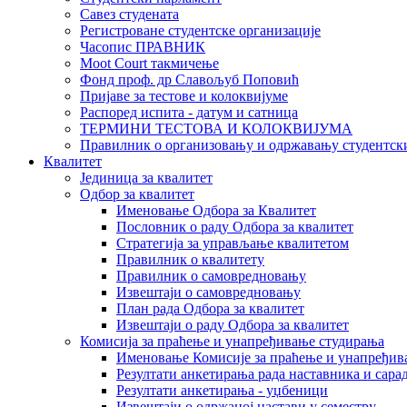
Савез студената
Регистроване студентске организације
Часопис ПРАВНИК
Moot Court такмичење
Фонд проф. др Славољуб Поповић
Пријаве за тестове и колоквијуме
Распоред испита - датум и сатница
ТЕРМИНИ ТЕСТОВА И КОЛОКВИЈУМА
Правилник о организовању и одржавању студентск
Квалитет
Јединица за квалитет
Одбор за квалитет
Именовање Одбора за Квалитет
Пословник о раду Одбора за квалитет
Стратегија за управљање квалитетом
Правилник о квалитету
Правилник о самовредновању
Извештаји о самовредновању
План рада Одбора за квалитет
Извештаји о раду Одбора за квалитет
Комисија за праћење и унапређивање студирања
Именовање Комисије за праћење и унапређив
Резултати анкетирања рада наставника и сара
Резултати анкетирања - уџбеници
Извештаји о одржаној настави у семестру