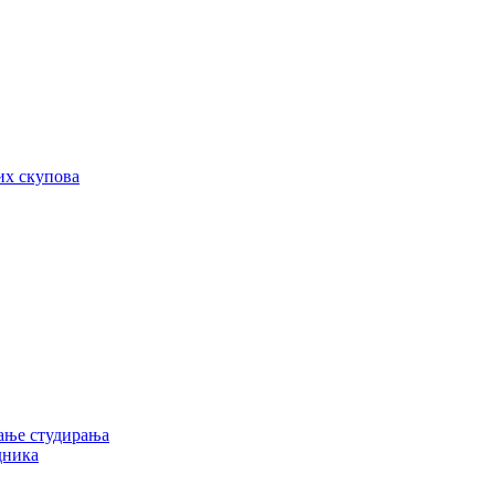
их скупова
ање студирања
дника