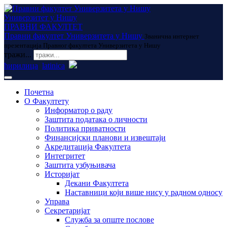
Универзитет у Нишу
ПРАВНИ ФАКУЛТЕТ
Правни факултет Универзитета у Нишу
Званична интернет
презентација Правног факултета Универзитета у Нишу
тражи...
ћирилица
latinica
Почетна
О Факултету
Информатор о раду
Заштита података о личности
Политика приватности
Финансијски планови и извештаји
Акредитација Факултета
Интегритет
Заштита узбуњивача
Историјат
Декани Факултета
Наставници који више нису у радном односу
Управа
Секретаријат
Служба за опште послове