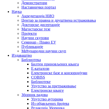
Демонстратори
Наставнички портал
Наука
Акредитација НИО
Центар за правна и друштвена истраживања
Докторске дисертације
Магистарске тезе
Пројекти
Научни скупови
Семинар - Право ЕУ
Публикације
Међународни научни скуп
Издаваштво
Библиотека
Билтен приновљених књига
Е-каталози
Електронске базе и конзорцијуми
COBISS
Библиотеке
Упутство за претраживање
Електронске књиге
Зборник радова
Упутство ауторима
Из објављених бројева
Редакција Зборника