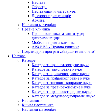
Настава
Обрасци
Наставници и литература
Докторске дисертације
Архива
Наставни материјал
Правна клиника
Правна клиника за заштиту од
дискриминације
Мобилна правна клиника
АРХИВА - Правна клиника
Подстицајни програм „Завршите започето“
Настава
Катедре
Катедра за правнотеоријске науке
Катедра за јавноправне науке
Катедра за кривичноправне науке
Катедра за грађанскоправне науке
Катедра за трговинскоправне науке
Катедра за правноекономске науке
Катедра за правноисторијске науке
Катедра за међународноправне науке
Наставници
Књига наставника
Наставни материјал