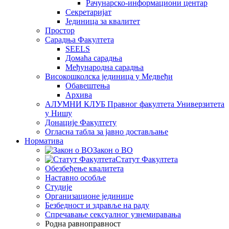
Рачунарско-информациони центар
Секретаријат
Јединица за квалитет
Простор
Сарадња Факултета
SEELS
Домаћа сарадња
Међународна сарадња
Високошколска јединица у Медвеђи
Обавештења
Архива
АЛУМНИ КЛУБ Правног факултета Универзитета
у Нишу
Донације Факултету
Огласна табла за јавно достављање
Норматива
Закон о ВО
Статут Факултета
Обезбеђење квалитета
Наставно особље
Студије
Организационе јединице
Безбедност и здравље на раду
Спречавање сексуалног узнемиравања
Родна равноправност