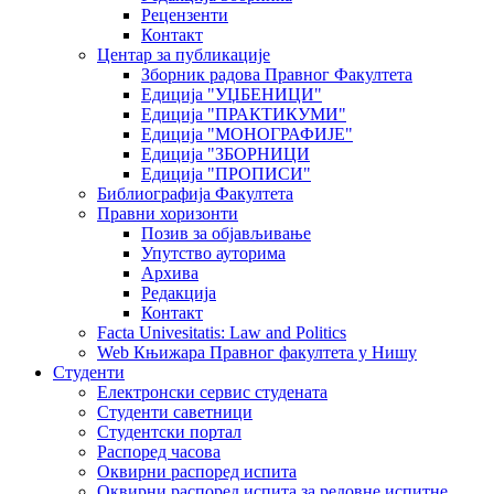
Рецензенти
Контакт
Центар за публикације
Зборник радова Правног Факултета
Едиција "УЏБЕНИЦИ"
Едиција "ПРАКТИКУМИ"
Едиција "МОНОГРАФИЈЕ"
Едиција "ЗБОРНИЦИ
Едиција "ПРОПИСИ"
Библиографија Факултета
Правни хоризонти
Позив за објављивање
Упутство ауторима
Архива
Редакција
Контакт
Facta Univesitatis: Law and Politics
Web Књижара Правног факултета у Нишу
Студенти
Електронски сервис студената
Студенти саветници
Студентски портал
Распоред часова
Оквирни распоред испита
Оквирни распоред испита за редовне испитне