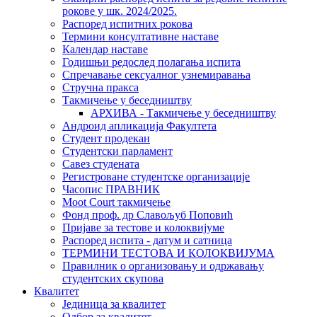
рокове у шк. 2024/2025.
Распоред испитних рокова
Термини консултативне наставе
Календар наставе
Годишњи редослед полагања испита
Спречавање сексуалног узнемиравања
Стручна пракса
Такмичење у беседништву
АРХИВА - Такмичење у беседништву
Андроид апликација Факултета
Студент продекан
Студентски парламент
Савез студената
Регистроване студентске организације
Часопис ПРАВНИК
Moot Court такмичење
Фонд проф. др Славољуб Поповић
Пријаве за тестове и колоквијуме
Распоред испита - датум и сатница
ТЕРМИНИ ТЕСТОВА И КОЛОКВИЈУМА
Правилник о организовању и одржавању
студентских скупова
Квалитет
Јединица за квалитет
Одбор за квалитет