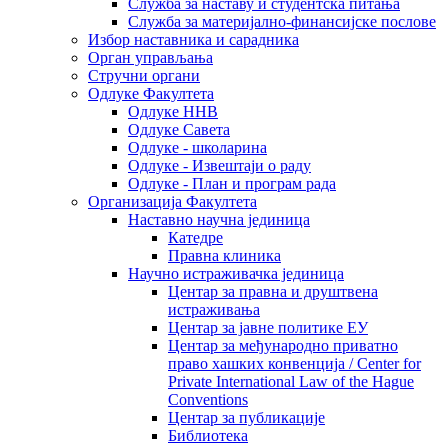
Служба за наставу и студентска питања
Служба за материјално-финансијске послове
Избор наставника и сарадника
Oрган управљања
Стручни органи
Одлуке Факултета
Одлуке ННВ
Одлуке Савета
Одлуке - школарина
Одлуке - Извештаји о раду
Одлуке - План и програм рада
Организација Факултета
Наставно научна јединица
Катедре
Правна клиника
Научно истраживачка јединица
Центар за правна и друштвена
истраживања
Центар за јавне политике ЕУ
Центар за међународно приватно
право хашких конвенција / Center for
Private International Law of the Hague
Conventions
Центар за публикације
Библиотека