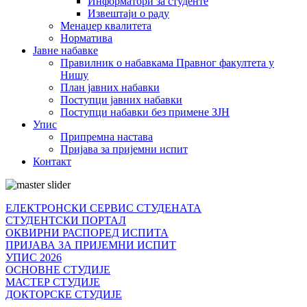
Информатори за студенте
Извештаји о раду
Менаџер квалитета
Норматива
Јавне набавке
Правилник о набавкама Правног факултета у
Нишу
План јавних набавки
Поступци јавних набавки
Поступци набавки без примене ЗЈН
Упис
Припремна настава
Пријава за пријемни испит
Контакт
ЕЛЕКТРОНСКИ СЕРВИС СТУДЕНАТА
СТУДЕНТСКИ ПОРТАЛ
ОКВИРНИ РАСПОРЕД ИСПИТА
ПРИЈАВА ЗА ПРИЈЕМНИ ИСПИТ
УПИС 2026
ОСНОВНЕ СТУДИЈЕ
МАСТЕР СТУДИЈЕ
ДОКТОРСКЕ СТУДИЈЕ