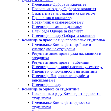
Именовање Одбора за Квалитет
Пословник о раду Одбора за квалитет
Стратегија за управљање квалитетом
Правилник о квалитету
Правилник о самовредновању
Извештаји о самовредновању
План рада Одбора за квалитет
Извештаји о раду Одбора за квалитет
Комисија за праћење и унапређивање студирања
Именовање Комисије за праћење и
унапређивање студирања
Резултати анкетирања рада наставника и
сарадника
Резултати анкетирања - уџбеници
Извештаји о одржаној настави у семестру
Извештаји о пролазности на испитима
Извештаји Националне службе за
запошљавање
Извештаји о раду
Комисија за односе са студентима
Пословник о раду Комисије за односе са
студентима
Именовање Комисије за односе са
студентима