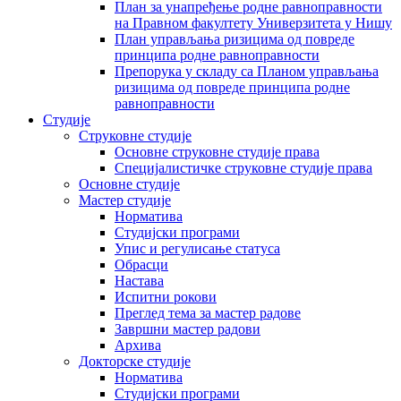
План за унапређење родне равноправности
на Правном факултету Универзитета у Нишу
План управљања ризицима од повреде
принципа родне равноправности
Препорука у складу са Планом управљања
ризицима од повреде принципа родне
равноправности
Студије
Струковне студије
Основне струковне студије права
Специјалистичке струковне студије права
Основне студије
Мастер студије
Норматива
Студијски програми
Упис и регулисање статуса
Обрасци
Настава
Испитни рокови
Преглед тема за мастер радове
Завршни мастер радови
Архива
Докторске студије
Норматива
Студијски програми