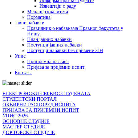
Информатори за студенте
Извештаји о раду
Менаџер квалитета
Норматива
Јавне набавке
Правилник о набавкама Правног факултета у
Нишу
План јавних набавки
Поступци јавних набавки
Поступци набавки без примене ЗЈН
Упис
Припремна настава
Пријава за пријемни испит
Контакт
ЕЛЕКТРОНСКИ СЕРВИС СТУДЕНАТА
СТУДЕНТСКИ ПОРТАЛ
ОКВИРНИ РАСПОРЕД ИСПИТА
ПРИЈАВА ЗА ПРИЈЕМНИ ИСПИТ
УПИС 2026
ОСНОВНЕ СТУДИЈЕ
МАСТЕР СТУДИЈЕ
ДОКТОРСКЕ СТУДИЈЕ