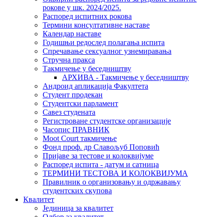
рокове у шк. 2024/2025.
Распоред испитних рокова
Термини консултативне наставе
Календар наставе
Годишњи редослед полагања испита
Спречавање сексуалног узнемиравања
Стручна пракса
Такмичење у беседништву
АРХИВА - Такмичење у беседништву
Андроид апликација Факултета
Студент продекан
Студентски парламент
Савез студената
Регистроване студентске организације
Часопис ПРАВНИК
Moot Court такмичење
Фонд проф. др Славољуб Поповић
Пријаве за тестове и колоквијуме
Распоред испита - датум и сатница
ТЕРМИНИ ТЕСТОВА И КОЛОКВИЈУМА
Правилник о организовању и одржавању
студентских скупова
Квалитет
Јединица за квалитет
Одбор за квалитет