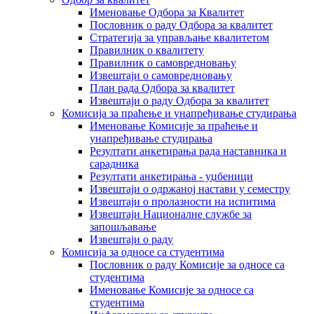
Именовање Одбора за Квалитет
Пословник о раду Одбора за квалитет
Стратегија за управљање квалитетом
Правилник о квалитету
Правилник о самовредновању
Извештаји о самовредновању
План рада Одбора за квалитет
Извештаји о раду Одбора за квалитет
Комисија за праћење и унапређивање студирања
Именовање Комисије за праћење и
унапређивање студирања
Резултати анкетирања рада наставника и
сарадника
Резултати анкетирања - уџбеници
Извештаји о одржаној настави у семестру
Извештаји о пролазности на испитима
Извештаји Националне службе за
запошљавање
Извештаји о раду
Комисија за односе са студентима
Пословник о раду Комисије за односе са
студентима
Именовање Комисије за односе са
студентима