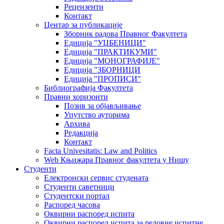
Рецензенти
Контакт
Центар за публикације
Зборник радова Правног Факултета
Едиција "УЏБЕНИЦИ"
Едиција "ПРАКТИКУМИ"
Едиција "МОНОГРАФИЈЕ"
Едиција "ЗБОРНИЦИ
Едиција "ПРОПИСИ"
Библиографија Факултета
Правни хоризонти
Позив за објављивање
Упутство ауторима
Архива
Редакција
Контакт
Facta Univesitatis: Law and Politics
Web Књижара Правног факултета у Нишу
Студенти
Електронски сервис студената
Студенти саветници
Студентски портал
Распоред часова
Оквирни распоред испита
Оквирни распоред испита за редовне испитне