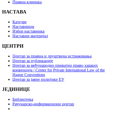
Правна клиника
НАСТАВА
Катедре
Наставници
Избор наставника
Наставни материјал
ЦЕНТРИ
Центар за правна и друштвена истраживања
Центар за публикације
Центар за међународно приватно право хашких
конвенција / Center for Private International Law of the
Hague Conventions
Центар за јавне политике ЕУ
ЈЕДИНИЦЕ
Библиотека
Рачунарско-информациони центар