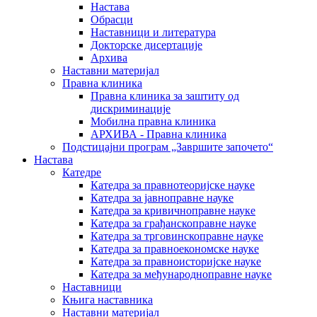
Настава
Обрасци
Наставници и литература
Докторске дисертације
Архива
Наставни материјал
Правна клиника
Правна клиника за заштиту од
дискриминације
Мобилна правна клиника
АРХИВА - Правна клиника
Подстицајни програм „Завршите започето“
Настава
Катедре
Катедра за правнотеоријске науке
Катедра за јавноправне науке
Катедра за кривичноправне науке
Катедра за грађанскоправне науке
Катедра за трговинскоправне науке
Катедра за правноекономске науке
Катедра за правноисторијске науке
Катедра за међународноправне науке
Наставници
Књига наставника
Наставни материјал