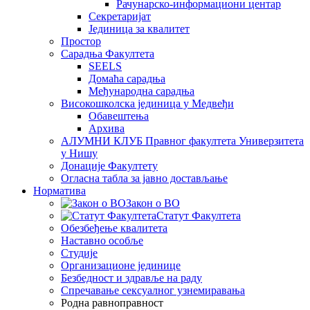
Рачунарско-информациони центар
Секретаријат
Јединица за квалитет
Простор
Сарадња Факултета
SEELS
Домаћа сарадња
Међународна сарадња
Високошколска јединица у Медвеђи
Обавештења
Архива
АЛУМНИ КЛУБ Правног факултета Универзитета
у Нишу
Донације Факултету
Огласна табла за јавно достављање
Норматива
Закон о ВО
Статут Факултета
Обезбеђење квалитета
Наставно особље
Студије
Организационе јединице
Безбедност и здравље на раду
Спречавање сексуалног узнемиравања
Родна равноправност