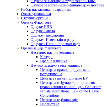
Служба за наставу и студентска питања
Служба за материјално-финансијске послове
Избор наставника и сарадника
Oрган управљања
Стручни органи
Одлуке Факултета
Одлуке ННВ
Одлуке Савета
Одлуке - школарина
Одлуке - Извештаји о раду
Одлуке - План и програм рада
Организација Факултета
Наставно научна јединица
Катедре
Правна клиника
Научно истраживачка јединица
Центар за правна и друштвена
истраживања
Центар за јавне политике ЕУ
Центар за међународно приватно
право хашких конвенција / Center for
Private International Law of the Hague
Conventions
Центар за публикације
Библиотека