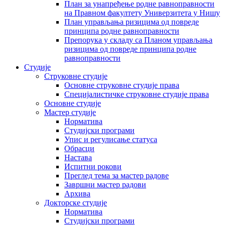
План за унапређење родне равноправности
на Правном факултету Универзитета у Нишу
План управљања ризицима од повреде
принципа родне равноправности
Препорука у складу са Планом управљања
ризицима од повреде принципа родне
равноправности
Студије
Струковне студије
Основне струковне студије права
Специјалистичке струковне студије права
Основне студије
Мастер студије
Норматива
Студијски програми
Упис и регулисање статуса
Обрасци
Настава
Испитни рокови
Преглед тема за мастер радове
Завршни мастер радови
Архива
Докторске студије
Норматива
Студијски програми