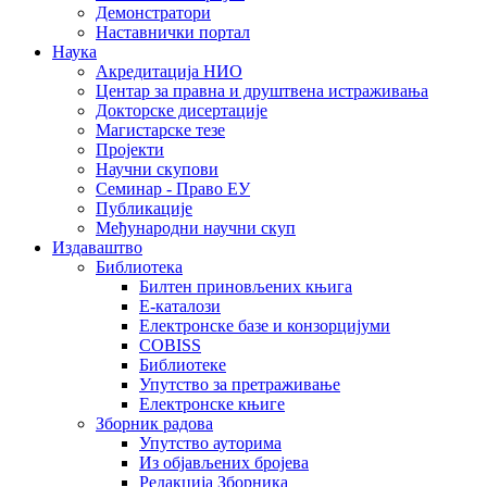
Демонстратори
Наставнички портал
Наука
Акредитација НИО
Центар за правна и друштвена истраживања
Докторске дисертације
Магистарске тезе
Пројекти
Научни скупови
Семинар - Право ЕУ
Публикације
Међународни научни скуп
Издаваштво
Библиотека
Билтен приновљених књига
Е-каталози
Електронске базе и конзорцијуми
COBISS
Библиотеке
Упутство за претраживање
Електронске књиге
Зборник радова
Упутство ауторима
Из објављених бројева
Редакција Зборника