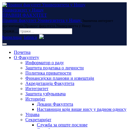
Универзитет у Нишу
ПРАВНИ ФАКУЛТЕТ
Правни факултет Универзитета у Нишу
Званична интернет
презентација Правног факултета Универзитета у Нишу
тражи...
ћирилица
latinica
Почетна
О Факултету
Информатор о раду
Заштита података о личности
Политика приватности
Финансијски планови и извештаји
Акредитација Факултета
Интегритет
Заштита узбуњивача
Историјат
Декани Факултета
Наставници који више нису у радном односу
Управа
Секретаријат
Служба за опште послове