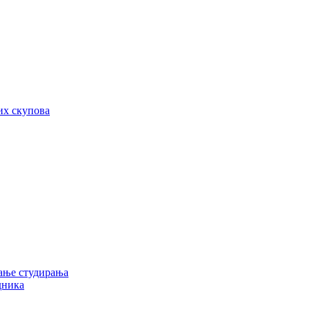
их скупова
ање студирања
дника