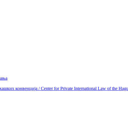
вања
ких конвенција / Center for Private International Law of the Hag