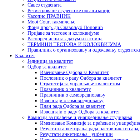
Савез студената
Регистроване студентске организације
Часопис ПРАВНИК
Moot Court такмичење
Фонд проф. др Славољуб Поповић
Пријаве за тестове и колоквијуме
Распоред испита - датум и сатница
ТЕРМИНИ ТЕСТОВА И КОЛОКВИЈУМА
Правилник о организовању и одржавању студентск
Квалитет
Јединица за квалитет
Одбор за квалитет
Именовање Одбора за Квалитет
Пословник о раду Одбора за квалитет
Стратегија за управљање квалитетом
Правилник о квалитету
Правилник о самовредновању
Извештаји о самовредновању
План рада Одбора за квалитет
Извештаји о раду Одбора за квалитет
Комисија за праћење и унапређивање студирања
Именовање Комисије за праћење и унапређив
Резултати анкетирања рада наставника и сара
Резултати анкетирања - уџбеници
Извештаји о одржаној настави у семестру