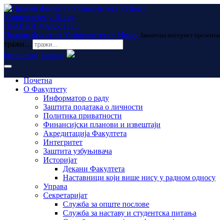
Универзитет у Нишу
ПРАВНИ ФАКУЛТЕТ
Правни факултет Универзитета у Нишу
Званична интернет презента
тражи...
ћирилица
latinica
Почетна
О Факултету
Информатор о раду
Заштита података о личности
Политика приватности
Финансијски планови и извештаји
Акредитација Факултета
Интегритет
Заштита узбуњивача
Историјат
Декани Факултета
Наставници који више нису у радном односу
Управа
Секретаријат
Служба за опште послове
Служба за наставу и студентска питања