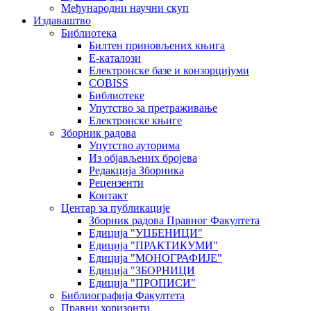
Међународни научни скуп
Издаваштво
Библиотека
Билтен приновљених књига
Е-каталози
Електронске базе и конзорцијуми
COBISS
Библиотеке
Упутство за претраживање
Електронске књиге
Зборник радова
Упутство ауторима
Из објављених бројева
Редакција Зборника
Рецензенти
Контакт
Центар за публикације
Зборник радова Правног Факултета
Едиција "УЏБЕНИЦИ"
Едиција "ПРАКТИКУМИ"
Едиција "МОНОГРАФИЈЕ"
Едиција "ЗБОРНИЦИ
Едиција "ПРОПИСИ"
Библиографија Факултета
Правни хоризонти