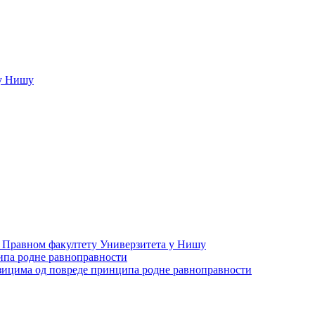
у Нишу
а Правном факултету Универзитета у Нишу
ипа родне равноправности
зицима од повреде принципа родне равноправности