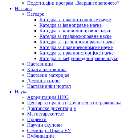
Подстицајни програм „Завршите започето“
Настава
Катедре
Катедра за правнотеоријске науке
Катедра за јавноправне науке
Катедра за кривичноправне науке
Катедра за грађанскоправне науке
Катедра за трговинскоправне науке
Катедра за правноекономске науке
Катедра за правноисторијске науке
Катедра за међународноправне науке
Наставници
Књига наставника
Наставни материјал
Демонстратори
Наставнички портал
Наука
Акредитација НИО
Центар за правна и друштвена истраживања
Докторске дисертације
Магистарске тезе
Пројекти
Научни скупови
Семинар - Право ЕУ
Публикације