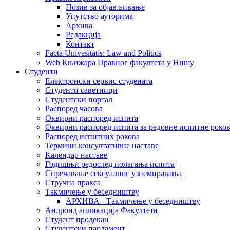
Позив за објављивање
Упутство ауторима
Архива
Редакција
Контакт
Facta Univesitatis: Law and Politics
Web Књижара Правног факултета у Нишу
Студенти
Електронски сервис студената
Студенти саветници
Студентски портал
Распоред часова
Оквирни распоред испита
Оквирни распоред испита за редовне испитне рокове
Распоред испитних рокова
Термини консултативне наставе
Календар наставе
Годишњи редослед полагања испита
Спречавање сексуалног узнемиравања
Стручна пракса
Такмичење у беседништву
АРХИВА - Такмичење у беседништву
Андроид апликација Факултета
Студент продекан
Студентски парламент