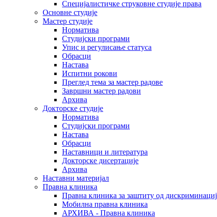
Специјалистичке струковне студије права
Основне студије
Мастер студије
Норматива
Студијски програми
Упис и регулисање статуса
Обрасци
Настава
Испитни рокови
Преглед тема за мастер радове
Завршни мастер радови
Архива
Докторске студије
Норматива
Студијски програми
Настава
Обрасци
Наставници и литература
Докторске дисертације
Архива
Наставни материјал
Правна клиника
Правна клиника за заштиту од дискриминациј
Мобилна правна клиника
АРХИВА - Правна клиника