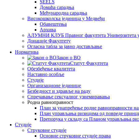
SEELS
Домаћа сарадња
Међународна сарадња
Високошколска јединица у Медвеђи
Обавештења
Архива
АЛУМНИ КЛУБ Правног факултета Универзитета 
Донације Факултету
Огласна табла за јавно достављање
Норматива
Закон о ВО
Статут Факултета
Обезбеђење квалитета
Наставно особље
Студије
Организационе јединице
Безбедност и здравље на раду
Спречавање сексуалног узнемиравања
Родна равноправност
План за унапређење родне равноправности н
План управљања ризицима од повреде принц
Препорука у складу са Планом управљања ри
Студије
Струковне студије
Основне струковне студије права