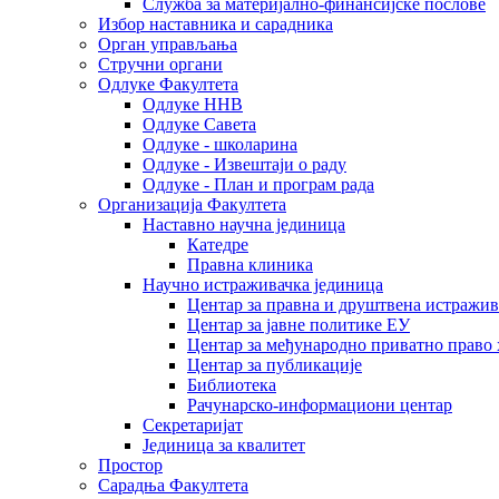
Служба за материјално-финансијске послове
Избор наставника и сарадника
Oрган управљања
Стручни органи
Одлуке Факултета
Одлуке ННВ
Одлуке Савета
Одлуке - школарина
Одлуке - Извештаји о раду
Одлуке - План и програм рада
Организација Факултета
Наставно научна јединица
Катедре
Правна клиника
Научно истраживачка јединица
Центар за правна и друштвена истражи
Центар за јавне политике ЕУ
Центар за међународно приватно право хаш
Центар за публикације
Библиотека
Рачунарско-информациони центар
Секретаријат
Јединица за квалитет
Простор
Сарадња Факултета