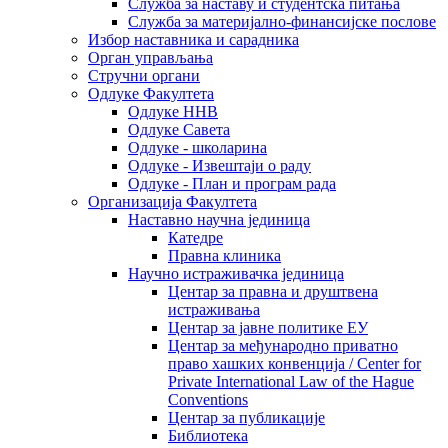
Служба за наставу и студентска питања
Служба за материјално-финансијске послове
Избор наставника и сарадника
Oрган управљања
Стручни органи
Одлуке Факултета
Одлуке ННВ
Одлуке Савета
Одлуке - школарина
Одлуке - Извештаји о раду
Одлуке - План и програм рада
Организација Факултета
Наставно научна јединица
Катедре
Правна клиника
Научно истраживачка јединица
Центар за правна и друштвена
истраживања
Центар за јавне политике ЕУ
Центар за међународно приватно
право хашких конвенција / Center for
Private International Law of the Hague
Conventions
Центар за публикације
Библиотека