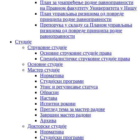
План за унапређење родне равноправности
на Правном факултету Универзитета у Нишу
План управљања ризицима од повреде
принципа родне равноправности
Препорука у складу са Планом управљања
ризицима од повреде принципа родне
равноправности
Студије
Струковне студије
Основне струковне студије права
Специјалистичке струковне студије права
Основне студије
Мастер студије
Норматива
Студијски програми
Упис и регулисање статуса
Обрасци
Настава
Испитни рокови
Преглед тема за мастер радове
Завршни мастер радови
Архива
Докторске студије
Норматива
Студијски програми