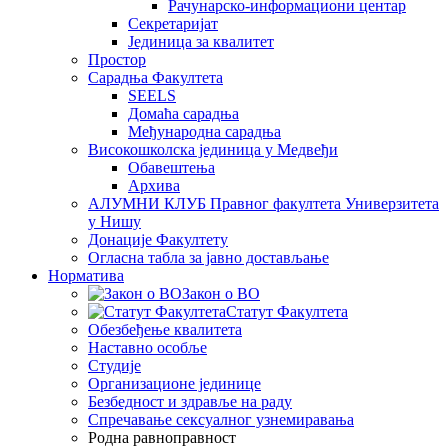
Рачунарско-информациони центар
Секретаријат
Јединица за квалитет
Простор
Сарадња Факултета
SEELS
Домаћа сарадња
Међународна сарадња
Високошколска јединица у Медвеђи
Обавештења
Архива
АЛУМНИ КЛУБ Правног факултета Универзитета
у Нишу
Донације Факултету
Огласна табла за јавно достављање
Норматива
Закон о ВО
Статут Факултета
Обезбеђење квалитета
Наставно особље
Студије
Организационе јединице
Безбедност и здравље на раду
Спречавање сексуалног узнемиравања
Родна равноправност