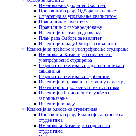
Именовање Одбора за Квалитет
Пословник о раду Одбора за квалитет
Стратегија за управљање квалитетом
Правилник о квалитету
Правилник о самовредновању
Извештаји о самовредновању
План рада Одбора за квалитет
Извештаји о раду Одбора за квалитет
Комисија за праћење и унапређивање студирања
Именовање Комисије за праћење и
унапређивање студирања
Резултати анкетирања рада наставника и
сарадника
Резултати анкетирања - уџбеници
Извештаји о одржаној настави у семестру
Извештаји о пролазности на испитима
Извештаји Националне службе за
запошљавање
Извештаји о раду
Комисија за односе са студентима
Пословник о раду Комисије за односе са
студентима
Именовање Комисије за односе са
студентима