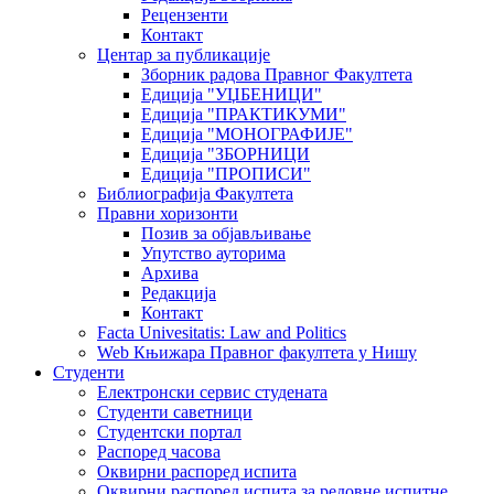
Рецензенти
Контакт
Центар за публикације
Зборник радова Правног Факултета
Едиција "УЏБЕНИЦИ"
Едиција "ПРАКТИКУМИ"
Едиција "МОНОГРАФИЈЕ"
Едиција "ЗБОРНИЦИ
Едиција "ПРОПИСИ"
Библиографија Факултета
Правни хоризонти
Позив за објављивање
Упутство ауторима
Архива
Редакција
Контакт
Facta Univesitatis: Law and Politics
Web Књижара Правног факултета у Нишу
Студенти
Електронски сервис студената
Студенти саветници
Студентски портал
Распоред часова
Оквирни распоред испита
Оквирни распоред испита за редовне испитне