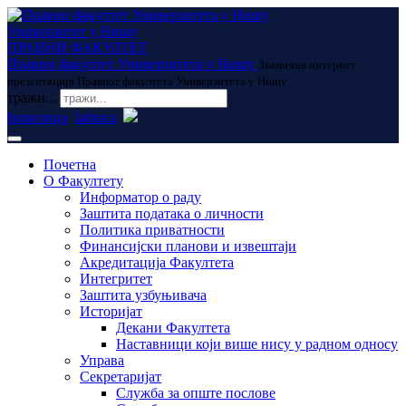
Универзитет у Нишу
ПРАВНИ ФАКУЛТЕТ
Правни факултет Универзитета у Нишу
Званична интернет
презентација Правног факултета Универзитета у Нишу
тражи...
ћирилица
latinica
Почетна
О Факултету
Информатор о раду
Заштита података о личности
Политика приватности
Финансијски планови и извештаји
Акредитација Факултета
Интегритет
Заштита узбуњивача
Историјат
Декани Факултета
Наставници који више нису у радном односу
Управа
Секретаријат
Служба за опште послове