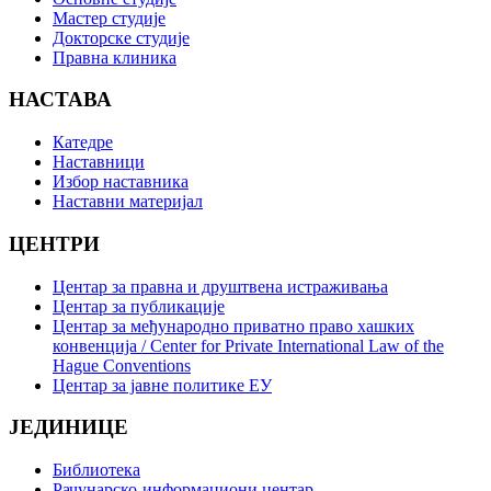
Мастер студије
Докторске студије
Правна клиника
НАСТАВА
Катедре
Наставници
Избор наставника
Наставни материјал
ЦЕНТРИ
Центар за правна и друштвена истраживања
Центар за публикације
Центар за међународно приватно право хашких
конвенција / Center for Private International Law of the
Hague Conventions
Центар за јавне политике ЕУ
ЈЕДИНИЦЕ
Библиотека
Рачунарско-информациони центар