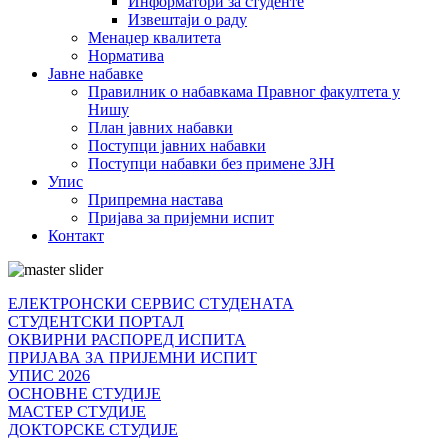
Информатори за студенте
Извештаји о раду
Менаџер квалитета
Норматива
Јавне набавке
Правилник о набавкама Правног факултета у
Нишу
План јавних набавки
Поступци јавних набавки
Поступци набавки без примене ЗЈН
Упис
Припремна настава
Пријава за пријемни испит
Контакт
ЕЛЕКТРОНСКИ СЕРВИС СТУДЕНАТА
СТУДЕНТСКИ ПОРТАЛ
ОКВИРНИ РАСПОРЕД ИСПИТА
ПРИЈАВА ЗА ПРИЈЕМНИ ИСПИТ
УПИС 2026
ОСНОВНЕ СТУДИЈЕ
МАСТЕР СТУДИЈЕ
ДОКТОРСКЕ СТУДИЈЕ