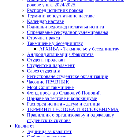
рокове у шк. 2024/2025.
Распоред испитних рокова
Термини консултативне наставе
Календар наставе
Годишњи редослед полагања испита
Спречавање сексуалног узнемиравања
Стручна пракса
Такмичење у беседништву
АРХИВА - Такмичење у беседништву
Андроид апликација Факултета
Студент продекан
Студентски парламент
Савез студената
Регистроване студентске организације
Часопис ПРАВНИК
Moot Court такмичење
Фонд проф. др Славољуб Поповић
Пријаве за тестове и колоквијуме
Распоред испита - датум и сатница
ТЕРМИНИ ТЕСТОВА И КОЛОКВИЈУМА
Правилник о организовању и одржавању
студентских скупова
Квалитет
Јединица за квалитет
Одбор за квалитет