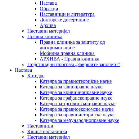
Настава
Обрасци
Наставници и литература
Докторске дисертације
Архива
Наставни материјал
Правна клиника
Правна клиника за заштиту од
дискриминације
Мобилна правна клиника
АРХИВА - Правна клиника
Подстицајни програм „Завршите започето“
Настава
Катедре
Катедра за правнотеоријске науке
Катедра за јавноправне науке
Катедра за кривичноправне науке
Катедра за грађанскоправне науке
Катедра за трговинскоправне науке
Катедра за правноекономске науке
Катедра за правноисторијске науке
Катедра за међународноправне науке
Наставници
Књига наставника
Наставни материјал