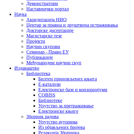
Демонстратори
Наставнички портал
Наука
Акредитација НИО
Центар за правна и друштвена истраживања
Докторске дисертације
Магистарске тезе
Пројекти
Научни скупови
Семинар - Право ЕУ
Публикације
Међународни научни скуп
Издаваштво
Библиотека
Билтен приновљених књига
Е-каталози
Електронске базе и конзорцијуми
COBISS
Библиотеке
Упутство за претраживање
Електронске књиге
Зборник радова
Упутство ауторима
Из објављених бројева
Редакција Зборника