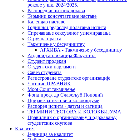
рокове у шк. 2024/2025.
Распоред испитних рокова
Термини консултативне наставе
Календар наставе
Годишњи редослед полагања испита
Спречавање сексуалног узнемиравања
Стручна пракса
Такмичење у беседништву
АРХИВА - Такмичење у беседништву
Андроид апликација Факултета
Студент продекан
Студентски парламент
Савез студената
Регистроване студентске организације
Часопис ПРАВНИК
Moot Court такмичење
Фонд проф. др Славољуб Поповић
Пријаве за тестове и колоквијуме
Распоред испита - датум и сатница
ТЕРМИНИ ТЕСТОВА И КОЛОКВИЈУМА
Правилник о организовању и одржавању
студентских скупова
Квалитет
Јединица за квалитет
Одбор за квалитет