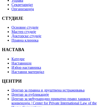
Управа
Секретаријат
Организација
СТУДИЈЕ
Основне студије
Мастер студије
Докторске студије
Правна клиника
НАСТАВА
Катедре
Наставници
Избор наставника
Наставни материјал
ЦЕНТРИ
Центар за правна и друштвена истраживања
Центар за публикације
Центар за међународно приватно право хашких
конвенција / Center for Private International Law of the