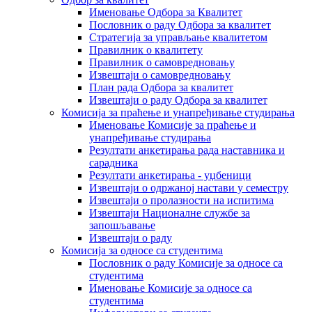
Именовање Одбора за Квалитет
Пословник о раду Одбора за квалитет
Стратегија за управљање квалитетом
Правилник о квалитету
Правилник о самовредновању
Извештаји о самовредновању
План рада Одбора за квалитет
Извештаји о раду Одбора за квалитет
Комисија за праћење и унапређивање студирања
Именовање Комисије за праћење и
унапређивање студирања
Резултати анкетирања рада наставника и
сарадника
Резултати анкетирања - уџбеници
Извештаји о одржаној настави у семестру
Извештаји о пролазности на испитима
Извештаји Националне службе за
запошљавање
Извештаји о раду
Комисија за односе са студентима
Пословник о раду Комисије за односе са
студентима
Именовање Комисије за односе са
студентима