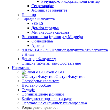
Рачунарско-информациони центар
Секретаријат
Јединица за квалитет
Простор
Сарадња Факултета
SEELS
Домаћа сарадња
Међународна сарадња
Високошколска јединица у Медвеђи
Обавештења
Архива
АЛУМНИ КЛУБ Правног факултета Универзитета
у Нишу
Донације Факултету
Огласна табла за јавно достављање
Норматива
Закон о ВО
Статут Факултета
Обезбеђење квалитета
Наставно особље
Студије
Организационе јединице
Безбедност и здравље на раду
Спречавање сексуалног узнемиравања
Родна равноправност