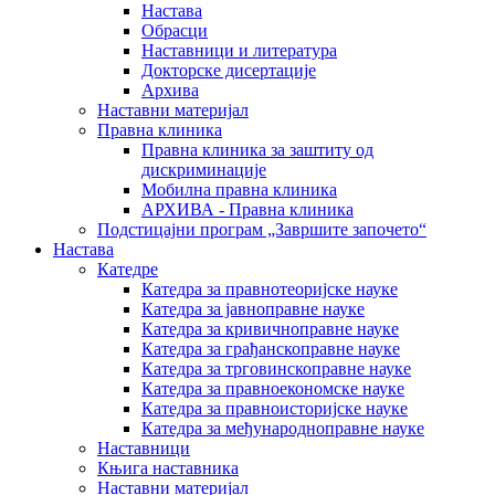
Настава
Обрасци
Наставници и литература
Докторске дисертације
Архива
Наставни материјал
Правна клиника
Правна клиника за заштиту од
дискриминације
Мобилна правна клиника
АРХИВА - Правна клиника
Подстицајни програм „Завршите започето“
Настава
Катедре
Катедра за правнотеоријске науке
Катедра за јавноправне науке
Катедра за кривичноправне науке
Катедра за грађанскоправне науке
Катедра за трговинскоправне науке
Катедра за правноекономске науке
Катедра за правноисторијске науке
Катедра за међународноправне науке
Наставници
Књига наставника
Наставни материјал