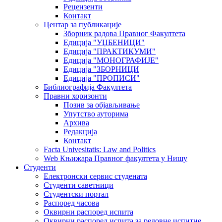
Рецензенти
Контакт
Центар за публикације
Зборник радова Правног Факултета
Едиција "УЏБЕНИЦИ"
Едиција "ПРАКТИКУМИ"
Едиција "МОНОГРАФИЈЕ"
Едиција "ЗБОРНИЦИ
Едиција "ПРОПИСИ"
Библиографија Факултета
Правни хоризонти
Позив за објављивање
Упутство ауторима
Архива
Редакција
Контакт
Facta Univesitatis: Law and Politics
Web Књижара Правног факултета у Нишу
Студенти
Електронски сервис студената
Студенти саветници
Студентски портал
Распоред часова
Оквирни распоред испита
Оквирни распоред испита за редовне испитне