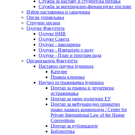
Служба за наставу и студентска питања
Служба за материјално-финансијске послове
Избор наставника и сарадника
Oрган управљања
Стручни органи
Одлуке Факултета
Одлуке ННВ
Одлуке Савета
Одлуке - школарина
Одлуке - Извештаји о раду
Одлуке - План и програм рада
Организација Факултета
Наставно научна јединица
Катедре
Правна клиника
Научно истраживачка јединица
Центар за правна и друштвена
истраживања
Центар за јавне политике ЕУ
Центар за међународно приватно
право хашких конвенција / Center for
Private International Law of the Hague
Conventions
Центар за публикације
Библиотека