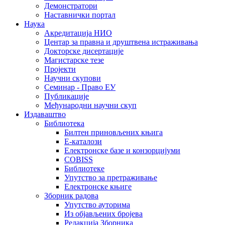
Демонстратори
Наставнички портал
Наука
Акредитација НИО
Центар за правна и друштвена истраживања
Докторске дисертације
Магистарске тезе
Пројекти
Научни скупови
Семинар - Право ЕУ
Публикације
Међународни научни скуп
Издаваштво
Библиотека
Билтен приновљених књига
Е-каталози
Електронске базе и конзорцијуми
COBISS
Библиотеке
Упутство за претраживање
Електронске књиге
Зборник радова
Упутство ауторима
Из објављених бројева
Редакција Зборника