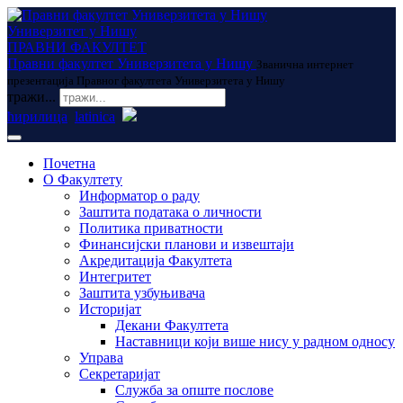
Универзитет у Нишу
ПРАВНИ ФАКУЛТЕТ
Правни факултет Универзитета у Нишу
Званична интернет
презентација Правног факултета Универзитета у Нишу
тражи...
ћирилица
latinica
Почетна
О Факултету
Информатор о раду
Заштита података о личности
Политика приватности
Финансијски планови и извештаји
Акредитација Факултета
Интегритет
Заштита узбуњивача
Историјат
Декани Факултета
Наставници који више нису у радном односу
Управа
Секретаријат
Служба за опште послове