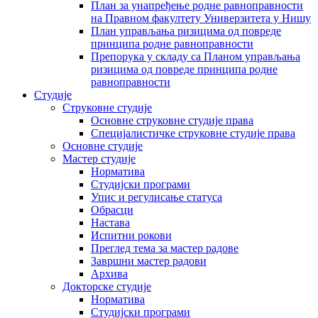
План за унапређење родне равноправности
на Правном факултету Универзитета у Нишу
План управљања ризицима од повреде
принципа родне равноправности
Препорука у складу са Планом управљања
ризицима од повреде принципа родне
равноправности
Студије
Струковне студије
Основне струковне студије права
Специјалистичке струковне студије права
Основне студије
Мастер студије
Норматива
Студијски програми
Упис и регулисање статуса
Обрасци
Настава
Испитни рокови
Преглед тема за мастер радове
Завршни мастер радови
Архива
Докторске студије
Норматива
Студијски програми