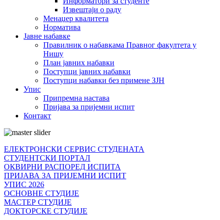
Информатори за студенте
Извештаји о раду
Менаџер квалитета
Норматива
Јавне набавке
Правилник о набавкама Правног факултета у
Нишу
План јавних набавки
Поступци јавних набавки
Поступци набавки без примене ЗЈН
Упис
Припремна настава
Пријава за пријемни испит
Контакт
ЕЛЕКТРОНСКИ СЕРВИС СТУДЕНАТА
СТУДЕНТСКИ ПОРТАЛ
ОКВИРНИ РАСПОРЕД ИСПИТА
ПРИЈАВА ЗА ПРИЈЕМНИ ИСПИТ
УПИС 2026
ОСНОВНЕ СТУДИЈЕ
МАСТЕР СТУДИЈЕ
ДОКТОРСКЕ СТУДИЈЕ