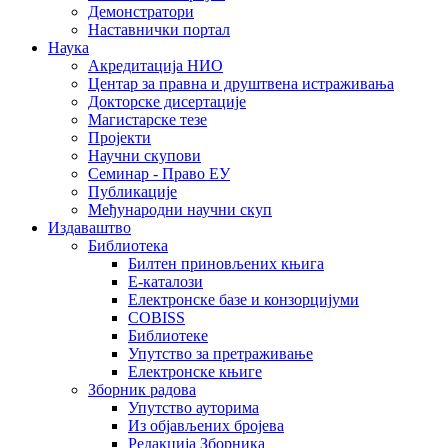
Демонстратори
Наставнички портал
Наука
Акредитација НИО
Центар за правна и друштвена истраживања
Докторске дисертације
Магистарске тезе
Пројекти
Научни скупови
Семинар - Право ЕУ
Публикације
Међународни научни скуп
Издаваштво
Библиотека
Билтен приновљених књига
Е-каталози
Електронске базе и конзорцијуми
COBISS
Библиотеке
Упутство за претраживање
Електронске књиге
Зборник радова
Упутство ауторима
Из објављених бројева
Редакција Зборника