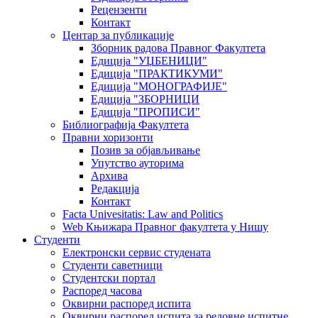
Рецензенти
Контакт
Центар за публикације
Зборник радова Правног Факултета
Едиција "УЏБЕНИЦИ"
Едиција "ПРАКТИКУМИ"
Едиција "МОНОГРАФИЈЕ"
Едиција "ЗБОРНИЦИ
Едиција "ПРОПИСИ"
Библиографија Факултета
Правни хоризонти
Позив за објављивање
Упутство ауторима
Архива
Редакција
Контакт
Facta Univesitatis: Law and Politics
Web Књижара Правног факултета у Нишу
Студенти
Електронски сервис студената
Студенти саветници
Студентски портал
Распоред часова
Оквирни распоред испита
Оквирни распоред испита за редовне испитне