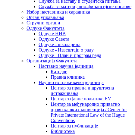
Служба за наставу и студентска питања
Служба за материјално-финансијске послове
Избор наставника и сарадника
Oрган управљања
Стручни органи
Одлуке Факултета
Одлуке ННВ
Одлуке Савета
Одлуке - школарина
Одлуке - Извештаји о раду
Одлуке - План и програм рада
Организација Факултета
Наставно научна јединица
Катедре
Правна клиника
Научно истраживачка јединица
Центар за правна и друштвена
истраживања
Центар за јавне политике ЕУ
Центар за међународно приватно
право хашких конвенција / Center for
Private International Law of the Hague
Conventions
Центар за публикације
Библиотека