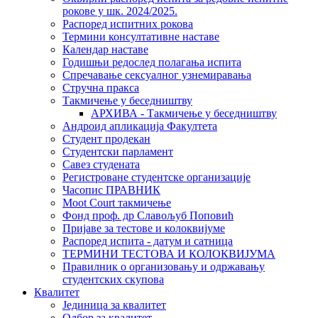
рокове у шк. 2024/2025.
Распоред испитних рокова
Термини консултативне наставе
Календар наставе
Годишњи редослед полагања испита
Спречавање сексуалног узнемиравања
Стручна пракса
Такмичење у беседништву
АРХИВА - Такмичење у беседништву
Андроид апликација Факултета
Студент продекан
Студентски парламент
Савез студената
Регистроване студентске организације
Часопис ПРАВНИК
Moot Court такмичење
Фонд проф. др Славољуб Поповић
Пријаве за тестове и колоквијуме
Распоред испита - датум и сатница
ТЕРМИНИ ТЕСТОВА И КОЛОКВИЈУМА
Правилник о организовању и одржавању
студентских скупова
Квалитет
Јединица за квалитет
Одбор за квалитет