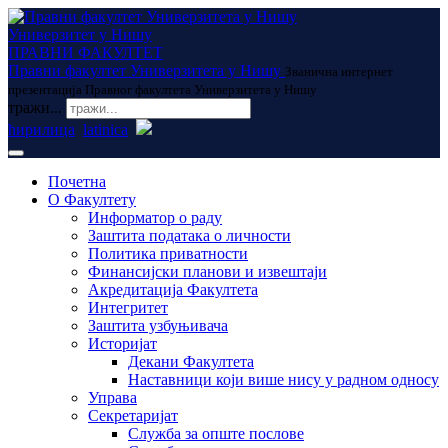
Универзитет у Нишу
ПРАВНИ ФАКУЛТЕТ
Правни факултет Универзитета у Нишу
Званична интернет
презентација Правног факултета Универзитета у Нишу
тражи...
ћирилица
latinica
Почетна
О Факултету
Информатор о раду
Заштита података о личности
Политика приватности
Финансијски планови и извештаји
Акредитација Факултета
Интегритет
Заштита узбуњивача
Историјат
Декани Факултета
Наставници који више нису у радном односу
Управа
Секретаријат
Служба за опште послове