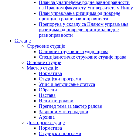
План за унапређење родне равноправности
на Правном факултету Универзитета у Нишу
План управљања ризицима од повреде
принципа родне равноправности
Препорука у складу са Планом управљања
ризицима од повреде принципа родне
равноправности
Студије
Струковне студије
Основне струковне студије права
Специјалистичке струковне студије права
Основне студије
Мастер студије
Норматива
Студијски програми
Упис и регулисање статуса
Обрасци
Настава
Испитни рокови
Преглед тема за мастер радове
Завршни мастер радови
Архива
Докторске студије
Норматива
Студијски програми