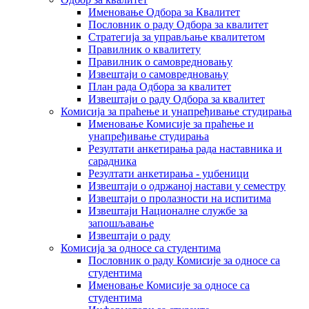
Именовање Одбора за Квалитет
Пословник о раду Одбора за квалитет
Стратегија за управљање квалитетом
Правилник о квалитету
Правилник о самовредновању
Извештаји о самовредновању
План рада Одбора за квалитет
Извештаји о раду Одбора за квалитет
Комисија за праћење и унапређивање студирања
Именовање Комисије за праћење и
унапређивање студирања
Резултати анкетирања рада наставника и
сарадника
Резултати анкетирања - уџбеници
Извештаји о одржаној настави у семестру
Извештаји о пролазности на испитима
Извештаји Националне службе за
запошљавање
Извештаји о раду
Комисија за односе са студентима
Пословник о раду Комисије за односе са
студентима
Именовање Комисије за односе са
студентима