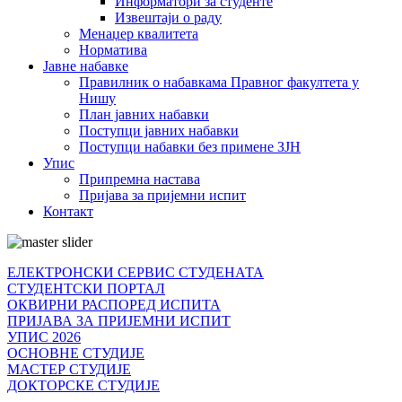
Информатори за студенте
Извештаји о раду
Менаџер квалитета
Норматива
Јавне набавке
Правилник о набавкама Правног факултета у
Нишу
План јавних набавки
Поступци јавних набавки
Поступци набавки без примене ЗЈН
Упис
Припремна настава
Пријава за пријемни испит
Контакт
ЕЛЕКТРОНСКИ СЕРВИС СТУДЕНАТА
СТУДЕНТСКИ ПОРТАЛ
ОКВИРНИ РАСПОРЕД ИСПИТА
ПРИЈАВА ЗА ПРИЈЕМНИ ИСПИТ
УПИС 2026
ОСНОВНЕ СТУДИЈЕ
МАСТЕР СТУДИЈЕ
ДОКТОРСКЕ СТУДИЈЕ