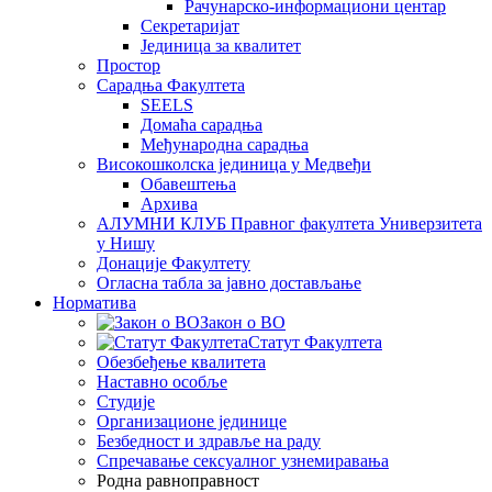
Рачунарско-информациони центар
Секретаријат
Јединица за квалитет
Простор
Сарадња Факултета
SEELS
Домаћа сарадња
Међународна сарадња
Високошколска јединица у Медвеђи
Обавештења
Архива
АЛУМНИ КЛУБ Правног факултета Универзитета
у Нишу
Донације Факултету
Огласна табла за јавно достављање
Норматива
Закон о ВО
Статут Факултета
Обезбеђење квалитета
Наставно особље
Студије
Организационе јединице
Безбедност и здравље на раду
Спречавање сексуалног узнемиравања
Родна равноправност