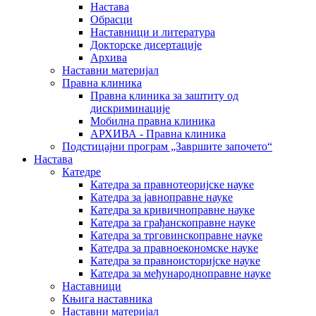
Настава
Обрасци
Наставници и литература
Докторске дисертације
Архива
Наставни материјал
Правна клиника
Правна клиника за заштиту од
дискриминације
Мобилна правна клиника
АРХИВА - Правна клиника
Подстицајни програм „Завршите започето“
Настава
Катедре
Катедра за правнотеоријске науке
Катедра за јавноправне науке
Катедра за кривичноправне науке
Катедра за грађанскоправне науке
Катедра за трговинскоправне науке
Катедра за правноекономске науке
Катедра за правноисторијске науке
Катедра за међународноправне науке
Наставници
Књига наставника
Наставни материјал