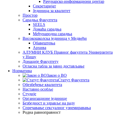
Рачунарско-информациони центар
Секретаријат
Јединица за квалитет
Простор
Сарадња Факултета
SEELS
Домаћа сарадња
Међународна сарадња
Високошколска јединица у Медвеђи
Обавештења
Архива
АЛУМНИ КЛУБ Правног факултета Универзитета
у Нишу
Донације Факултету
Огласна табла за јавно достављање
Норматива
Закон о ВО
Статут Факултета
Обезбеђење квалитета
Наставно особље
Студије
Организационе јединице
Безбедност и здравље на раду
Спречавање сексуалног узнемиравања
Родна равноправност