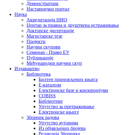
Демонстратори
Наставнички портал
Наука
Акредитација НИО
Центар за правна и друштвена истраживања
Докторске дисертације
Магистарске тезе
Пројекти
Научни скупови
Семинар - Право ЕУ
Публикације
Међународни научни скуп
Издаваштво
Библиотека
Билтен приновљених књига
Е-каталози
Електронске базе и конзорцијуми
COBISS
Библиотеке
Упутство за претраживање
Електронске књиге
Зборник радова
Упутство ауторима
Из објављених бројева
Редакција Зборника