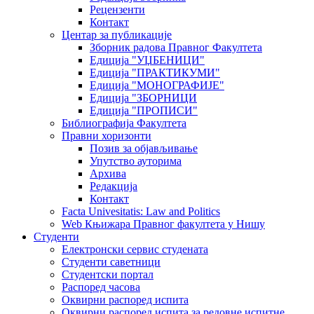
Рецензенти
Контакт
Центар за публикације
Зборник радова Правног Факултета
Едиција "УЏБЕНИЦИ"
Едиција "ПРАКТИКУМИ"
Едиција "МОНОГРАФИЈЕ"
Едиција "ЗБОРНИЦИ
Едиција "ПРОПИСИ"
Библиографија Факултета
Правни хоризонти
Позив за објављивање
Упутство ауторима
Архива
Редакција
Контакт
Facta Univesitatis: Law and Politics
Web Књижара Правног факултета у Нишу
Студенти
Електронски сервис студената
Студенти саветници
Студентски портал
Распоред часова
Оквирни распоред испита
Оквирни распоред испита за редовне испитне