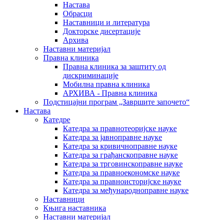
Настава
Обрасци
Наставници и литература
Докторске дисертације
Архива
Наставни материјал
Правна клиника
Правна клиника за заштиту од
дискриминације
Мобилна правна клиника
АРХИВА - Правна клиника
Подстицајни програм „Завршите започето“
Настава
Катедре
Катедра за правнотеоријске науке
Катедра за јавноправне науке
Катедра за кривичноправне науке
Катедра за грађанскоправне науке
Катедра за трговинскоправне науке
Катедра за правноекономске науке
Катедра за правноисторијске науке
Катедра за међународноправне науке
Наставници
Књига наставника
Наставни материјал