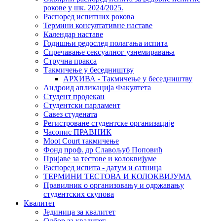
рокове у шк. 2024/2025.
Распоред испитних рокова
Термини консултативне наставе
Календар наставе
Годишњи редослед полагања испита
Спречавање сексуалног узнемиравања
Стручна пракса
Такмичење у беседништву
АРХИВА - Такмичење у беседништву
Андроид апликација Факултета
Студент продекан
Студентски парламент
Савез студената
Регистроване студентске организације
Часопис ПРАВНИК
Moot Court такмичење
Фонд проф. др Славољуб Поповић
Пријаве за тестове и колоквијуме
Распоред испита - датум и сатница
ТЕРМИНИ ТЕСТОВА И КОЛОКВИЈУМА
Правилник о организовању и одржавању
студентских скупова
Квалитет
Јединица за квалитет
Одбор за квалитет