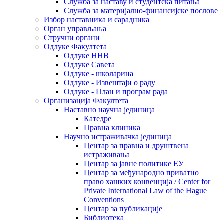
Служба за наставу и студентска питања
Служба за материјално-финансијске послове
Избор наставника и сарадника
Oрган управљања
Стручни органи
Одлуке Факултета
Одлуке ННВ
Одлуке Савета
Одлуке - школарина
Одлуке - Извештаји о раду
Одлуке - План и програм рада
Организација Факултета
Наставно научна јединица
Катедре
Правна клиника
Научно истраживачка јединица
Центар за правна и друштвена
истраживања
Центар за јавне политике ЕУ
Центар за међународно приватно
право хашких конвенција / Center for
Private International Law of the Hague
Conventions
Центар за публикације
Библиотека