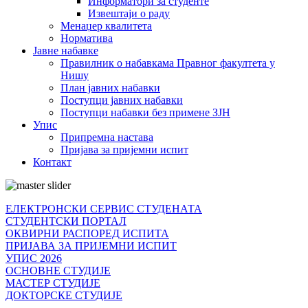
Информатори за студенте
Извештаји о раду
Менаџер квалитета
Норматива
Јавне набавке
Правилник о набавкама Правног факултета у
Нишу
План јавних набавки
Поступци јавних набавки
Поступци набавки без примене ЗЈН
Упис
Припремна настава
Пријава за пријемни испит
Контакт
ЕЛЕКТРОНСКИ СЕРВИС СТУДЕНАТА
СТУДЕНТСКИ ПОРТАЛ
ОКВИРНИ РАСПОРЕД ИСПИТА
ПРИЈАВА ЗА ПРИЈЕМНИ ИСПИТ
УПИС 2026
ОСНОВНЕ СТУДИЈЕ
МАСТЕР СТУДИЈЕ
ДОКТОРСКЕ СТУДИЈЕ