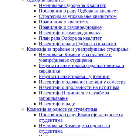
Именовање Одбора за Квалитет
Пословник о раду Одбора за квалитет
Стратегија за управљање квалитетом
Правилник о квалитету
Правилник о самовредновању
Извештаји о самовредновању
План рада Одбора за квалитет
Извештаји о раду Одбора за квалитет
Комисија за праћење и унапређивање студирања
Именовање Комисије за праћење и
унапређивање студирања
Резултати анкетирања рада наставника и
сарадника
Резултати анкетирања - уџбеници
Извештаји о одржаној настави у семестру
Извештаји о пролазности на испитима
Извештаји Националне службе за
запошљавање
Извештаји о раду
Комисија за односе са студентима
Пословник о раду Комисије за односе са
студентима
Именовање Комисије за односе са
студентима