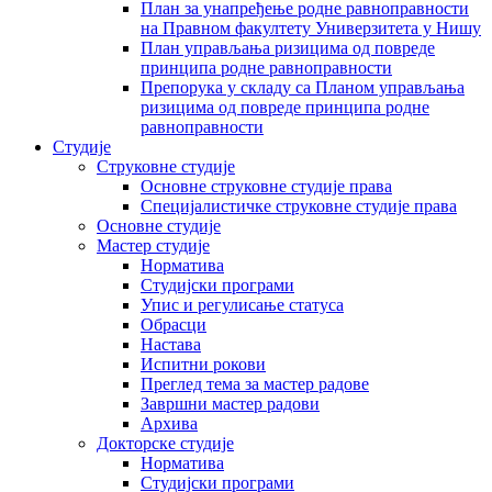
План за унапређење родне равноправности
на Правном факултету Универзитета у Нишу
План управљања ризицима од повреде
принципа родне равноправности
Препорука у складу са Планом управљања
ризицима од повреде принципа родне
равноправности
Студије
Струковне студије
Основне струковне студије права
Специјалистичке струковне студије права
Основне студије
Мастер студије
Норматива
Студијски програми
Упис и регулисање статуса
Обрасци
Настава
Испитни рокови
Преглед тема за мастер радове
Завршни мастер радови
Архива
Докторске студије
Норматива
Студијски програми