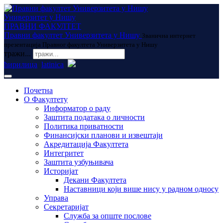
Универзитет у Нишу
ПРАВНИ ФАКУЛТЕТ
Правни факултет Универзитета у Нишу
Званична интернет
презентација Правног факултета Универзитета у Нишу
тражи...
ћирилица
latinica
Почетна
О Факултету
Информатор о раду
Заштита података о личности
Политика приватности
Финансијски планови и извештаји
Акредитација Факултета
Интегритет
Заштита узбуњивача
Историјат
Декани Факултета
Наставници који више нису у радном односу
Управа
Секретаријат
Служба за опште послове