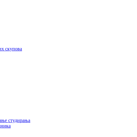
их скупова
ање студирања
дника