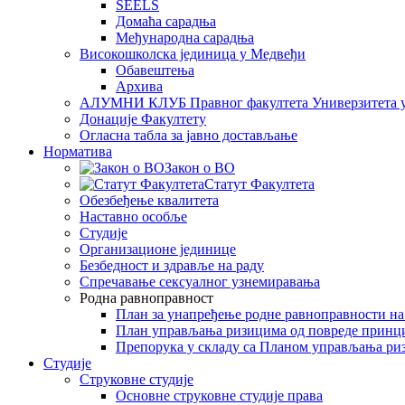
SEELS
Домаћа сарадња
Међународна сарадња
Високошколска јединица у Медвеђи
Обавештења
Архива
АЛУМНИ КЛУБ Правног факултета Универзитета 
Донације Факултету
Огласна табла за јавно достављање
Норматива
Закон о ВО
Статут Факултета
Обезбеђење квалитета
Наставно особље
Студије
Организационе јединице
Безбедност и здравље на раду
Спречавање сексуалног узнемиравања
Родна равноправност
План за унапређење родне равноправности н
План управљања ризицима од повреде принц
Препорука у складу са Планом управљања ри
Студије
Струковне студије
Основне струковне студије права