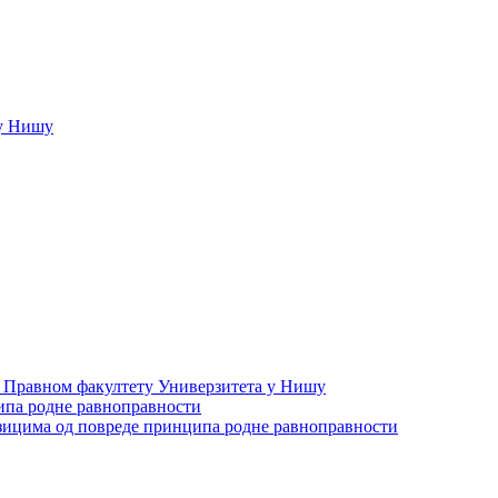
у Нишу
а Правном факултету Универзитета у Нишу
ипа родне равноправности
зицима од повреде принципа родне равноправности