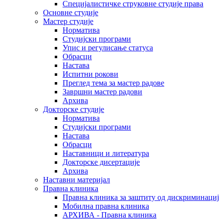
Специјалистичке струковне студије права
Основне студије
Мастер студије
Норматива
Студијски програми
Упис и регулисање статуса
Обрасци
Настава
Испитни рокови
Преглед тема за мастер радове
Завршни мастер радови
Архива
Докторске студије
Норматива
Студијски програми
Настава
Обрасци
Наставници и литература
Докторске дисертације
Архива
Наставни материјал
Правна клиника
Правна клиника за заштиту од дискриминациј
Мобилна правна клиника
АРХИВА - Правна клиника