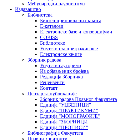
Међународни научни скуп
Издаваштво
Библиотека
Билтен приновљених књига
Е-каталози
Електронске базе и конзорцијуми
COBISS
Библиотеке
Упутство за претраживање
Електронске књиге
Зборник радова
Упутство ауторима
Из објављених бројева
Редакција Зборника
Рецензенти
Контакт
Центар за публикације
Зборник радова Правног Факултета
Едиција "УЏБЕНИЦИ"
Едиција "ПРАКТИКУМИ"
Едиција "МОНОГРАФИЈЕ"
Едиција "ЗБОРНИЦИ
Едиција "ПРОПИСИ"
Библиографија Факултета
Правни хоризонти