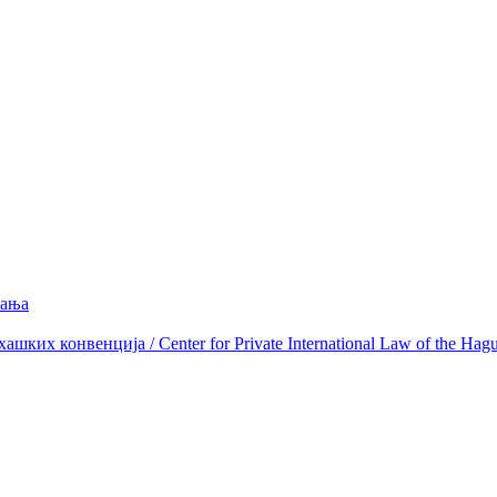
вања
ких конвенција / Center for Private International Law of the Hag