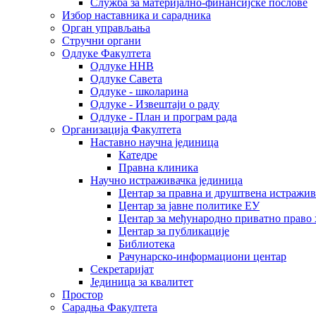
Служба за материјално-финансијске послове
Избор наставника и сарадника
Oрган управљања
Стручни органи
Одлуке Факултета
Одлуке ННВ
Одлуке Савета
Одлуке - школарина
Одлуке - Извештаји о раду
Одлуке - План и програм рада
Организација Факултета
Наставно научна јединица
Катедре
Правна клиника
Научно истраживачка јединица
Центар за правна и друштвена истражи
Центар за јавне политике ЕУ
Центар за међународно приватно право хаш
Центар за публикације
Библиотека
Рачунарско-информациони центар
Секретаријат
Јединица за квалитет
Простор
Сарадња Факултета