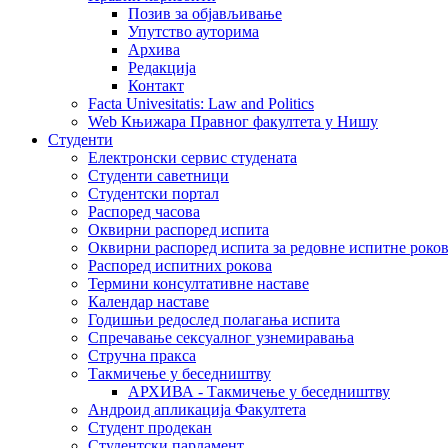
Позив за објављивање
Упутство ауторима
Архива
Редакција
Контакт
Facta Univesitatis: Law and Politics
Web Књижара Правног факултета у Нишу
Студенти
Електронски сервис студената
Студенти саветници
Студентски портал
Распоред часова
Оквирни распоред испита
Оквирни распоред испита за редовне испитне рокове
Распоред испитних рокова
Термини консултативне наставе
Календар наставе
Годишњи редослед полагања испита
Спречавање сексуалног узнемиравања
Стручна пракса
Такмичење у беседништву
АРХИВА - Такмичење у беседништву
Андроид апликација Факултета
Студент продекан
Студентски парламент