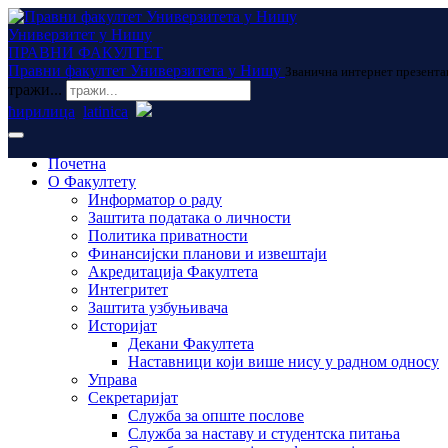
Универзитет у Нишу
ПРАВНИ ФАКУЛТЕТ
Правни факултет Универзитета у Нишу
Званична интернет презента
тражи...
ћирилица
latinica
Почетна
О Факултету
Информатор о раду
Заштита података о личности
Политика приватности
Финансијски планови и извештаји
Акредитација Факултета
Интегритет
Заштита узбуњивача
Историјат
Декани Факултета
Наставници који више нису у радном односу
Управа
Секретаријат
Служба за опште послове
Служба за наставу и студентска питања