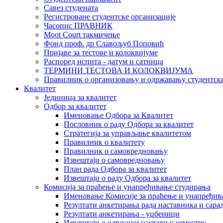
Савез студената
Регистроване студентске организације
Часопис ПРАВНИК
Moot Court такмичење
Фонд проф. др Славољуб Поповић
Пријаве за тестове и колоквијуме
Распоред испита - датум и сатница
ТЕРМИНИ ТЕСТОВА И КОЛОКВИЈУМА
Правилник о организовању и одржавању студентск
Квалитет
Јединица за квалитет
Одбор за квалитет
Именовање Одбора за Квалитет
Пословник о раду Одбора за квалитет
Стратегија за управљање квалитетом
Правилник о квалитету
Правилник о самовредновању
Извештаји о самовредновању
План рада Одбора за квалитет
Извештаји о раду Одбора за квалитет
Комисија за праћење и унапређивање студирања
Именовање Комисије за праћење и унапређив
Резултати анкетирања рада наставника и сара
Резултати анкетирања - уџбеници
Извештаји о одржаној настави у семестру