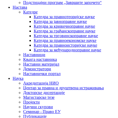
Подстицајни програм „Завршите започето“
Настава
Катедре
Катедра за правнотеоријске науке
Катедра за јавноправне науке
Катедра за кривичноправне науке
Катедра за грађанскоправне науке
Катедра за трговинскоправне науке
Катедра за правноекономске науке
Катедра за правноисторијске науке
Катедра за међународноправне науке
Наставници
Књига наставника
Наставни материјал
Демонстратори
Наставнички портал
Наука
Акредитација НИО
Центар за правна и друштвена истраживања
Докторске дисертације
Магистарске тезе
Пројекти
Научни скупови
Семинар - Право ЕУ
Публикације