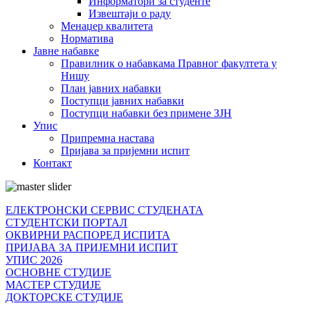
Информатори за студенте
Извештаји о раду
Менаџер квалитета
Норматива
Јавне набавке
Правилник о набавкама Правног факултета у
Нишу
План јавних набавки
Поступци јавних набавки
Поступци набавки без примене ЗЈН
Упис
Припремна настава
Пријава за пријемни испит
Контакт
ЕЛЕКТРОНСКИ СЕРВИС СТУДЕНАТА
СТУДЕНТСКИ ПОРТАЛ
ОКВИРНИ РАСПОРЕД ИСПИТА
ПРИЈАВА ЗА ПРИЈЕМНИ ИСПИТ
УПИС 2026
ОСНОВНЕ СТУДИЈЕ
МАСТЕР СТУДИЈЕ
ДОКТОРСКЕ СТУДИЈЕ