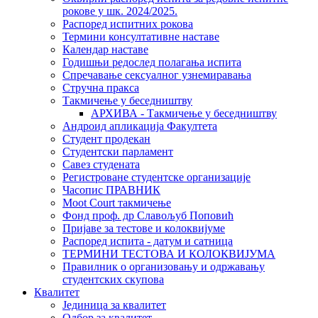
рокове у шк. 2024/2025.
Распоред испитних рокова
Термини консултативне наставе
Календар наставе
Годишњи редослед полагања испита
Спречавање сексуалног узнемиравања
Стручна пракса
Такмичење у беседништву
АРХИВА - Такмичење у беседништву
Андроид апликација Факултета
Студент продекан
Студентски парламент
Савез студената
Регистроване студентске организације
Часопис ПРАВНИК
Moot Court такмичење
Фонд проф. др Славољуб Поповић
Пријаве за тестове и колоквијуме
Распоред испита - датум и сатница
ТЕРМИНИ ТЕСТОВА И КОЛОКВИЈУМА
Правилник о организовању и одржавању
студентских скупова
Квалитет
Јединица за квалитет
Одбор за квалитет