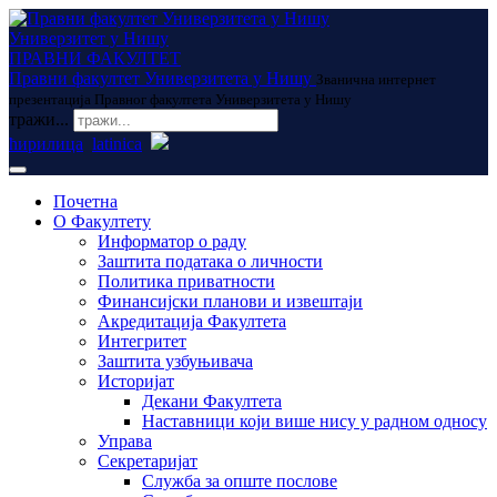
Универзитет у Нишу
ПРАВНИ ФАКУЛТЕТ
Правни факултет Универзитета у Нишу
Званична интернет
презентација Правног факултета Универзитета у Нишу
тражи...
ћирилица
latinica
Почетна
О Факултету
Информатор о раду
Заштита података о личности
Политика приватности
Финансијски планови и извештаји
Акредитација Факултета
Интегритет
Заштита узбуњивача
Историјат
Декани Факултета
Наставници који више нису у радном односу
Управа
Секретаријат
Служба за опште послове