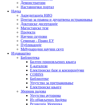
Демонстратори
Наставнички портал
Наука
Акредитација НИО
Центар за правна и друштвена истраживања
Докторске дисертације
Магистарске тезе
Пројекти
Научни скупови
Семинар - Право ЕУ
Публикације
Међународни научни скуп
Издаваштво
Библиотека
Билтен приновљених књига
Е-каталози
Електронске базе и конзорцијуми
COBISS
Библиотеке
Упутство за претраживање
Електронске књиге
Зборник радова
Упутство ауторима
Из објављених бројева
Редакција Зборника