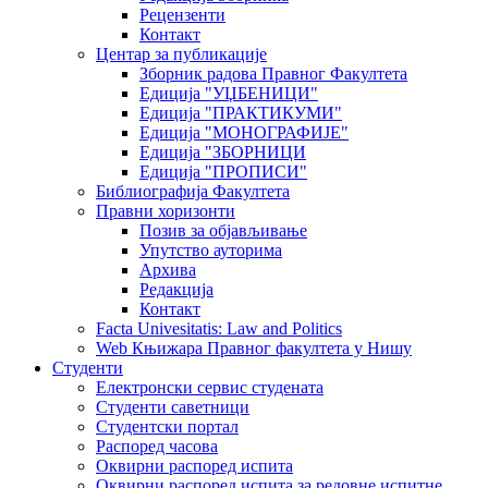
Рецензенти
Контакт
Центар за публикације
Зборник радова Правног Факултета
Едиција "УЏБЕНИЦИ"
Едиција "ПРАКТИКУМИ"
Едиција "МОНОГРАФИЈЕ"
Едиција "ЗБОРНИЦИ
Едиција "ПРОПИСИ"
Библиографија Факултета
Правни хоризонти
Позив за објављивање
Упутство ауторима
Архива
Редакција
Контакт
Facta Univesitatis: Law and Politics
Web Књижара Правног факултета у Нишу
Студенти
Електронски сервис студената
Студенти саветници
Студентски портал
Распоред часова
Оквирни распоред испита
Оквирни распоред испита за редовне испитне