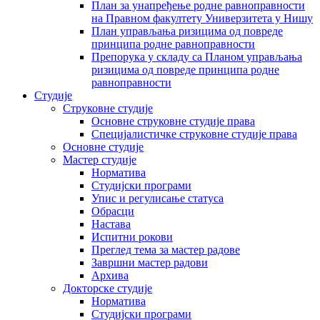
План за унапређење родне равноправности
на Правном факултету Универзитета у Нишу
План управљања ризицима од повреде
принципа родне равноправности
Препорука у складу са Планом управљања
ризицима од повреде принципа родне
равноправности
Студије
Струковне студије
Основне струковне студије права
Специјалистичке струковне студије права
Основне студије
Мастер студије
Норматива
Студијски програми
Упис и регулисање статуса
Обрасци
Настава
Испитни рокови
Преглед тема за мастер радове
Завршни мастер радови
Архива
Докторске студије
Норматива
Студијски програми