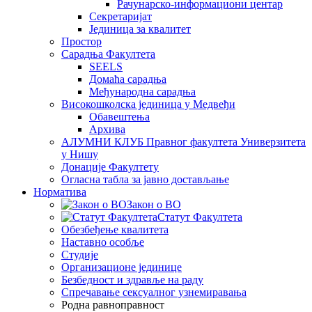
Рачунарско-информациони центар
Секретаријат
Јединица за квалитет
Простор
Сарадња Факултета
SEELS
Домаћа сарадња
Међународна сарадња
Високошколска јединица у Медвеђи
Обавештења
Архива
АЛУМНИ КЛУБ Правног факултета Универзитета
у Нишу
Донације Факултету
Огласна табла за јавно достављање
Норматива
Закон о ВО
Статут Факултета
Обезбеђење квалитета
Наставно особље
Студије
Организационе јединице
Безбедност и здравље на раду
Спречавање сексуалног узнемиравања
Родна равноправност