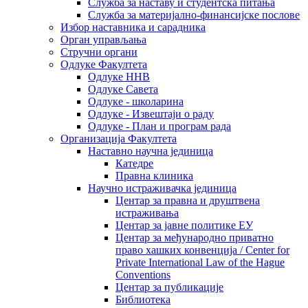
Служба за наставу и студентска питања
Служба за материјално-финансијске послове
Избор наставника и сарадника
Oрган управљања
Стручни органи
Одлуке Факултета
Одлуке ННВ
Одлуке Савета
Одлуке - школарина
Одлуке - Извештаји о раду
Одлуке - План и програм рада
Организација Факултета
Наставно научна јединица
Катедре
Правна клиника
Научно истраживачка јединица
Центар за правна и друштвена
истраживања
Центар за јавне политике ЕУ
Центар за међународно приватно
право хашких конвенција / Center for
Private International Law of the Hague
Conventions
Центар за публикације
Библиотека