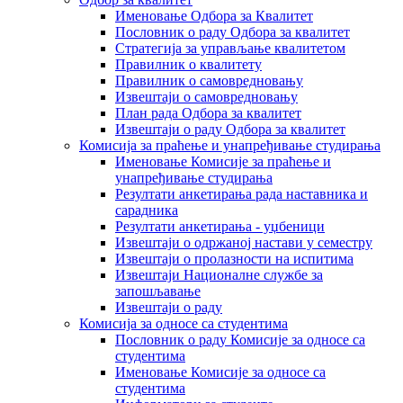
Именовање Одбора за Квалитет
Пословник о раду Одбора за квалитет
Стратегија за управљање квалитетом
Правилник о квалитету
Правилник о самовредновању
Извештаји о самовредновању
План рада Одбора за квалитет
Извештаји о раду Одбора за квалитет
Комисија за праћење и унапређивање студирања
Именовање Комисије за праћење и
унапређивање студирања
Резултати анкетирања рада наставника и
сарадника
Резултати анкетирања - уџбеници
Извештаји о одржаној настави у семестру
Извештаји о пролазности на испитима
Извештаји Националне службе за
запошљавање
Извештаји о раду
Комисија за односе са студентима
Пословник о раду Комисије за односе са
студентима
Именовање Комисије за односе са
студентима