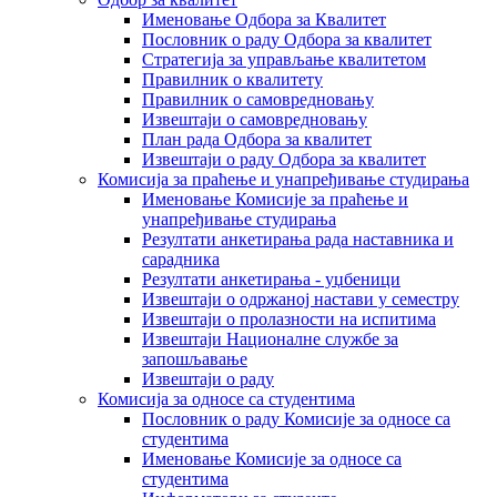
Именовање Одбора за Квалитет
Пословник о раду Одбора за квалитет
Стратегија за управљање квалитетом
Правилник о квалитету
Правилник о самовредновању
Извештаји о самовредновању
План рада Одбора за квалитет
Извештаји о раду Одбора за квалитет
Комисија за праћење и унапређивање студирања
Именовање Комисије за праћење и
унапређивање студирања
Резултати анкетирања рада наставника и
сарадника
Резултати анкетирања - уџбеници
Извештаји о одржаној настави у семестру
Извештаји о пролазности на испитима
Извештаји Националне службе за
запошљавање
Извештаји о раду
Комисија за односе са студентима
Пословник о раду Комисије за односе са
студентима
Именовање Комисије за односе са
студентима