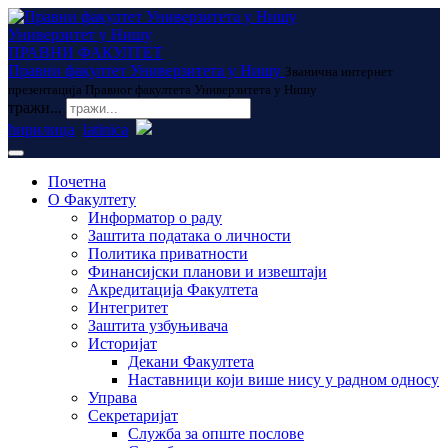
Универзитет у Нишу
ПРАВНИ ФАКУЛТЕТ
Правни факултет Универзитета у Нишу
Званична интернет
презентација Правног факултета Универзитета у Нишу
тражи...
ћирилица
latinica
Почетна
О Факултету
Информатор о раду
Заштита података о личности
Политика приватности
Финансијски планови и извештаји
Акредитација Факултета
Интегритет
Заштита узбуњивача
Историјат
Декани Факултета
Наставници који више нису у радном односу
Управа
Секретаријат
Служба за опште послове