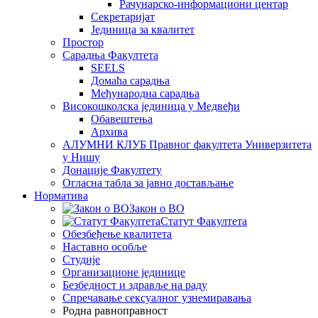
Рачунарско-информациони центар
Секретаријат
Јединица за квалитет
Простор
Сарадња Факултета
SEELS
Домаћа сарадња
Међународна сарадња
Високошколска јединица у Медвеђи
Обавештења
Архива
АЛУМНИ КЛУБ Правног факултета Универзитета
у Нишу
Донације Факултету
Огласна табла за јавно достављање
Норматива
Закон о ВО
Статут Факултета
Обезбеђење квалитета
Наставно особље
Студије
Организационе јединице
Безбедност и здравље на раду
Спречавање сексуалног узнемиравања
Родна равноправност