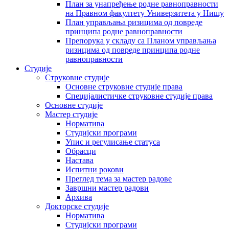
План за унапређење родне равноправности
на Правном факултету Универзитета у Нишу
План управљања ризицима од повреде
принципа родне равноправности
Препорука у складу са Планом управљања
ризицима од повреде принципа родне
равноправности
Студије
Струковне студије
Основне струковне студије права
Специјалистичке струковне студије права
Основне студије
Мастер студије
Норматива
Студијски програми
Упис и регулисање статуса
Обрасци
Настава
Испитни рокови
Преглед тема за мастер радове
Завршни мастер радови
Архива
Докторске студије
Норматива
Студијски програми