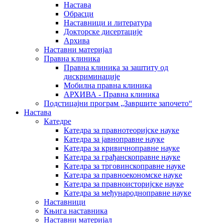
Настава
Обрасци
Наставници и литература
Докторске дисертације
Архива
Наставни материјал
Правна клиника
Правна клиника за заштиту од
дискриминације
Мобилна правна клиника
АРХИВА - Правна клиника
Подстицајни програм „Завршите започето“
Настава
Катедре
Катедра за правнотеоријске науке
Катедра за јавноправне науке
Катедра за кривичноправне науке
Катедра за грађанскоправне науке
Катедра за трговинскоправне науке
Катедра за правноекономске науке
Катедра за правноисторијске науке
Катедра за међународноправне науке
Наставници
Књига наставника
Наставни материјал