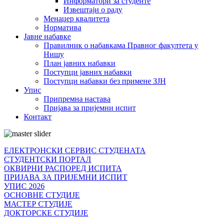
Информатори за студенте
Извештаји о раду
Менаџер квалитета
Норматива
Јавне набавке
Правилник о набавкама Правног факултета у
Нишу
План јавних набавки
Поступци јавних набавки
Поступци набавки без примене ЗЈН
Упис
Припремна настава
Пријава за пријемни испит
Контакт
ЕЛЕКТРОНСКИ СЕРВИС СТУДЕНАТА
СТУДЕНТСКИ ПОРТАЛ
ОКВИРНИ РАСПОРЕД ИСПИТА
ПРИЈАВА ЗА ПРИЈЕМНИ ИСПИТ
УПИС 2026
ОСНОВНЕ СТУДИЈЕ
МАСТЕР СТУДИЈЕ
ДОКТОРСКЕ СТУДИЈЕ