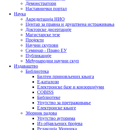
Демонстратори
Наставнички портал
Наука
Акредитација НИО
Центар за правна и друштвена истраживања
Докторске дисертације
Магистарске тезе
Пројекти
Научни скупови
Семинар - Право ЕУ
Публикације
Међународни научни скуп
Издаваштво
Библиотека
Билтен приновљених књига
Е-каталози
Електронске базе и конзорцијуми
COBISS
Библиотеке
Упутство за претраживање
Електронске књиге
Зборник радова
Упутство ауторима
Из објављених бројева
Редакција Зборника