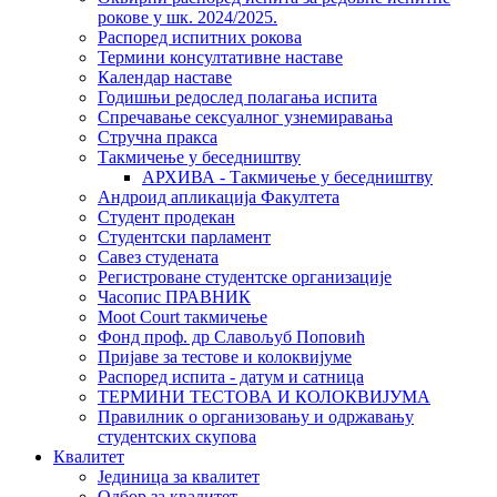
рокове у шк. 2024/2025.
Распоред испитних рокова
Термини консултативне наставе
Календар наставе
Годишњи редослед полагања испита
Спречавање сексуалног узнемиравања
Стручна пракса
Такмичење у беседништву
АРХИВА - Такмичење у беседништву
Андроид апликација Факултета
Студент продекан
Студентски парламент
Савез студената
Регистроване студентске организације
Часопис ПРАВНИК
Moot Court такмичење
Фонд проф. др Славољуб Поповић
Пријаве за тестове и колоквијуме
Распоред испита - датум и сатница
ТЕРМИНИ ТЕСТОВА И КОЛОКВИЈУМА
Правилник о организовању и одржавању
студентских скупова
Квалитет
Јединица за квалитет
Одбор за квалитет