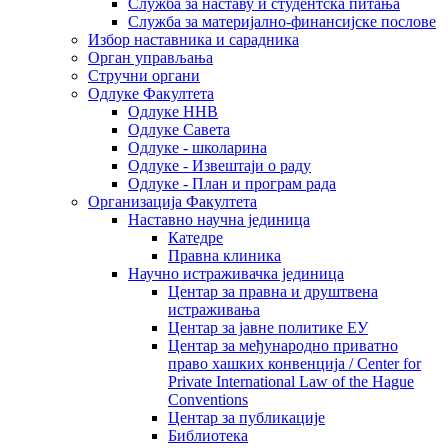
Служба за наставу и студентска питања
Служба за материјално-финансијске послове
Избор наставника и сарадника
Oрган управљања
Стручни органи
Одлуке Факултета
Одлуке ННВ
Одлуке Савета
Одлуке - школарина
Одлуке - Извештаји о раду
Одлуке - План и програм рада
Организација Факултета
Наставно научна јединица
Катедре
Правна клиника
Научно истраживачка јединица
Центар за правна и друштвена
истраживања
Центар за јавне политике ЕУ
Центар за међународно приватно
право хашких конвенција / Center for
Private International Law of the Hague
Conventions
Центар за публикације
Библиотека