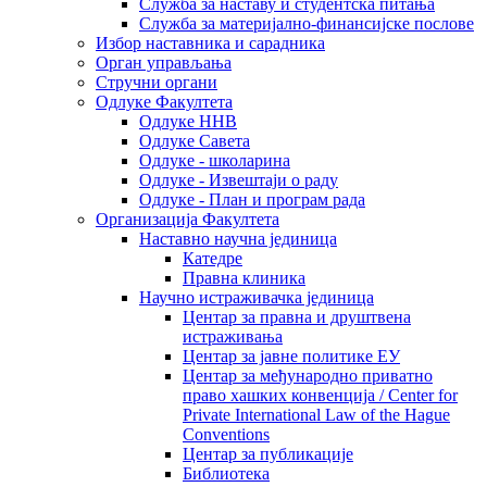
Служба за наставу и студентска питања
Служба за материјално-финансијске послове
Избор наставника и сарадника
Oрган управљања
Стручни органи
Одлуке Факултета
Одлуке ННВ
Одлуке Савета
Одлуке - школарина
Одлуке - Извештаји о раду
Одлуке - План и програм рада
Организација Факултета
Наставно научна јединица
Катедре
Правна клиника
Научно истраживачка јединица
Центар за правна и друштвена
истраживања
Центар за јавне политике ЕУ
Центар за међународно приватно
право хашких конвенција / Center for
Private International Law of the Hague
Conventions
Центар за публикације
Библиотека