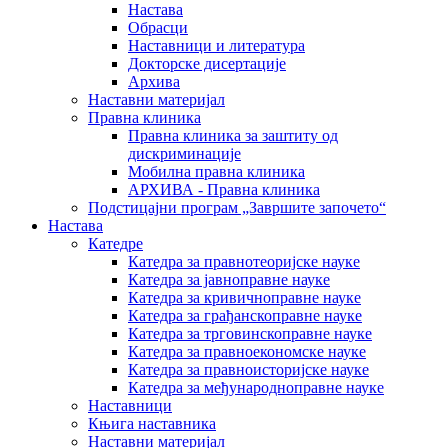
Настава
Обрасци
Наставници и литература
Докторске дисертације
Архива
Наставни материјал
Правна клиника
Правна клиника за заштиту од
дискриминације
Мобилна правна клиника
АРХИВА - Правна клиника
Подстицајни програм „Завршите започето“
Настава
Катедре
Катедра за правнотеоријске науке
Катедра за јавноправне науке
Катедра за кривичноправне науке
Катедра за грађанскоправне науке
Катедра за трговинскоправне науке
Катедра за правноекономске науке
Катедра за правноисторијске науке
Катедра за међународноправне науке
Наставници
Књига наставника
Наставни материјал