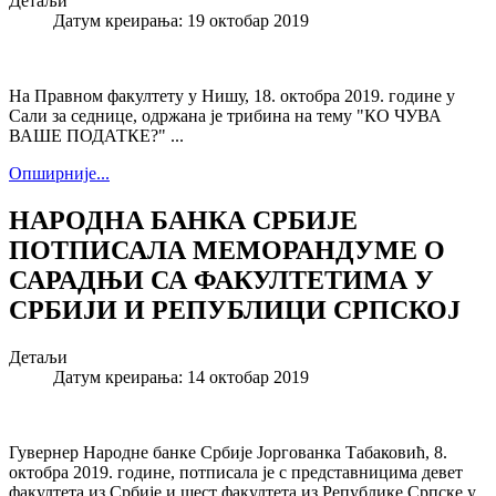
Детаљи
Датум креирања: 19 октобар 2019
На Правном факултету у Нишу, 18. октобра 2019. године у
Сали за седнице, одржана је трибина на тему "КО ЧУВА
ВАШЕ ПОДАТКЕ?" ...
Опширније...
НАРОДНА БАНКА СРБИЈЕ
ПОТПИСАЛА МЕМОРАНДУМЕ О
САРАДЊИ СА ФАКУЛТЕТИМА У
СРБИЈИ И РЕПУБЛИЦИ СРПСКОЈ
Детаљи
Датум креирања: 14 октобар 2019
Гувернер Народне банке Србије Јоргованка Табаковић, 8.
октобра 2019. године, потписала је с представницима девет
факултета из Србије и шест факултета из Републике Српске у