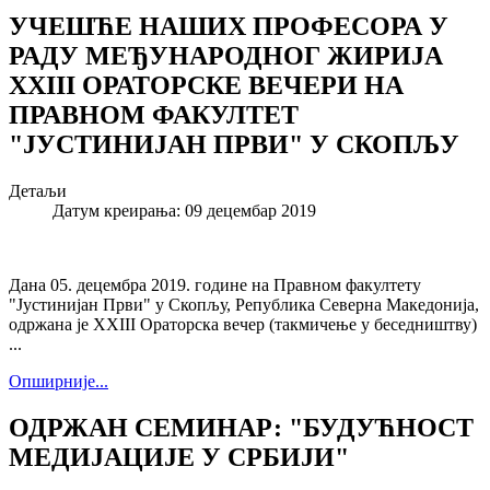
УЧЕШЋЕ НАШИХ ПРОФЕСОРА У
РАДУ МЕЂУНАРОДНОГ ЖИРИЈА
XXIII ОРАТОРСКЕ ВЕЧЕРИ НА
ПРАВНОМ ФАКУЛТЕТ
"ЈУСТИНИЈАН ПРВИ" У СКОПЉУ
Детаљи
Датум креирања: 09 децембар 2019
Дана 05. децембра 2019. године на Правном факултету
"Јустинијан Први" у Скопљу, Република Северна Македонија,
одржана је XXIII Ораторска вечер (такмичење у беседништву)
...
Опширније...
ОДРЖАН СЕМИНАР: "БУДУЋНОСТ
МЕДИЈАЦИЈЕ У СРБИЈИ"