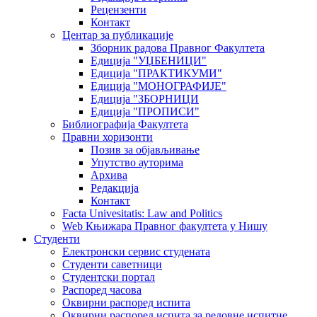
Рецензенти
Контакт
Центар за публикације
Зборник радова Правног Факултета
Едиција "УЏБЕНИЦИ"
Едиција "ПРАКТИКУМИ"
Едиција "МОНОГРАФИЈЕ"
Едиција "ЗБОРНИЦИ
Едиција "ПРОПИСИ"
Библиографија Факултета
Правни хоризонти
Позив за објављивање
Упутство ауторима
Архива
Редакција
Контакт
Facta Univesitatis: Law and Politics
Web Књижара Правног факултета у Нишу
Студенти
Електронски сервис студената
Студенти саветници
Студентски портал
Распоред часова
Оквирни распоред испита
Оквирни распоред испита за редовне испитне