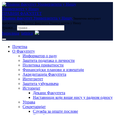
Универзитет у Нишу
ПРАВНИ ФАКУЛТЕТ
Правни факултет Универзитета у Нишу
Званична интернет
презентација Правног факултета Универзитета у Нишу
тражи...
ћирилица
latinica
Почетна
О Факултету
Информатор о раду
Заштита података о личности
Политика приватности
Финансијски планови и извештаји
Акредитација Факултета
Интегритет
Заштита узбуњивача
Историјат
Декани Факултета
Наставници који више нису у радном односу
Управа
Секретаријат
Служба за опште послове