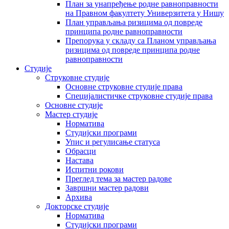
План за унапређење родне равноправности
на Правном факултету Универзитета у Нишу
План управљања ризицима од повреде
принципа родне равноправности
Препорука у складу са Планом управљања
ризицима од повреде принципа родне
равноправности
Студије
Струковне студије
Основне струковне студије права
Специјалистичке струковне студије права
Основне студије
Мастер студије
Норматива
Студијски програми
Упис и регулисање статуса
Обрасци
Настава
Испитни рокови
Преглед тема за мастер радове
Завршни мастер радови
Архива
Докторске студије
Норматива
Студијски програми