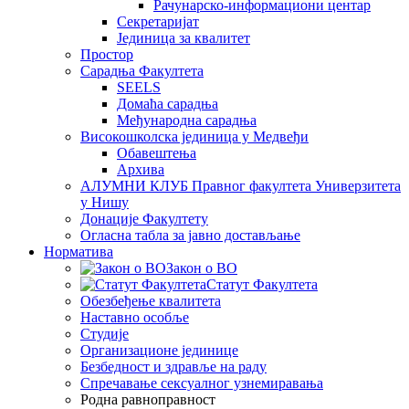
Рачунарско-информациони центар
Секретаријат
Јединица за квалитет
Простор
Сарадња Факултета
SEELS
Домаћа сарадња
Међународна сарадња
Високошколска јединица у Медвеђи
Обавештења
Архива
АЛУМНИ КЛУБ Правног факултета Универзитета
у Нишу
Донације Факултету
Огласна табла за јавно достављање
Норматива
Закон о ВО
Статут Факултета
Обезбеђење квалитета
Наставно особље
Студије
Организационе јединице
Безбедност и здравље на раду
Спречавање сексуалног узнемиравања
Родна равноправност