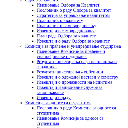
Именовање Одбора за Квалитет
Пословник о раду Одбора за квалитет
Стратегија за управљање квалитетом
Правилник о квалитету
Правилник о самовредновању
Извештаји о самовредновању
План рада Одбора за квалитет
Извештаји о раду Одбора за квалитет
Комисија за праћење и унапређивање студирања
Именовање Комисије за праћење и
унапређивање студирања
Резултати анкетирања рада наставника и
сарадника
Резултати анкетирања - уџбеници
Извештаји о одржаној настави у семестру
Извештаји о пролазности на испитима
Извештаји Националне службе за
запошљавање
Извештаји о раду
Комисија за односе са студентима
Пословник о раду Комисије за односе са
студентима
Именовање Комисије за односе са
студентима