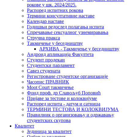
рокове у шк. 2024/2025.
Распоред испитних рокова
Термини консултативне наставе
Календар наставе
Годишњи редослед полагања испита
Спречавање сексуалног узнемиравања
Стручна пракса
Такмичење у беседништву
АРХИВА - Такмичење у беседништву
Андроид апликација Факултета
Студент продекан
Студентски парламент
Савез студената
Регистроване студентске организације
Часопис ПРАВНИК
Moot Court такмичење
Фонд проф. др Славољуб Поповић
Пријаве за тестове и колоквијуме
Распоред испита - датум и сатница
ТЕРМИНИ ТЕСТОВА И КОЛОКВИЈУМА
Правилник о организовању и одржавању
студентских скупова
Квалитет
Јединица за квалитет
Одбор за квалитет