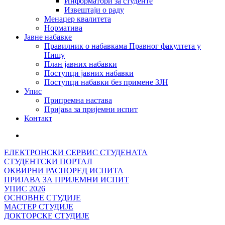
Информатори за студенте
Извештаји о раду
Менаџер квалитета
Норматива
Јавне набавке
Правилник о набавкама Правног факултета у
Нишу
План јавних набавки
Поступци јавних набавки
Поступци набавки без примене ЗЈН
Упис
Припремна настава
Пријава за пријемни испит
Контакт
ЕЛЕКТРОНСКИ СЕРВИС СТУДЕНАТА
СТУДЕНТСКИ ПОРТАЛ
ОКВИРНИ РАСПОРЕД ИСПИТА
ПРИЈАВА ЗА ПРИЈЕМНИ ИСПИТ
УПИС 2026
ОСНОВНЕ СТУДИЈЕ
МАСТЕР СТУДИЈЕ
ДОКТОРСКЕ СТУДИЈЕ