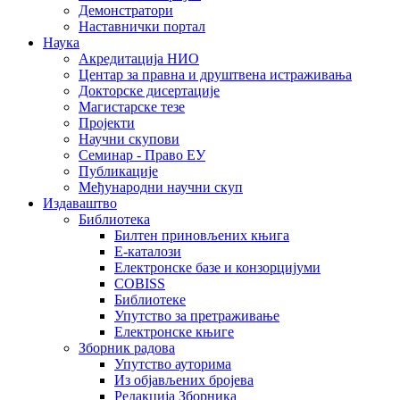
Демонстратори
Наставнички портал
Наука
Акредитација НИО
Центар за правна и друштвена истраживања
Докторске дисертације
Магистарске тезе
Пројекти
Научни скупови
Семинар - Право ЕУ
Публикације
Међународни научни скуп
Издаваштво
Библиотека
Билтен приновљених књига
Е-каталози
Електронске базе и конзорцијуми
COBISS
Библиотеке
Упутство за претраживање
Електронске књиге
Зборник радова
Упутство ауторима
Из објављених бројева
Редакција Зборника