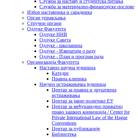
Служба за наставу и студентска питања
Служба за материјално-финансијске послове
Избор наставника и сарадника
Oрган управљања
Стручни органи
Одлуке Факултета
Одлуке ННВ
Одлуке Савета
Одлуке - школарина
Одлуке - Извештаји о раду
Одлуке - План и програм рада
Организација Факултета
Наставно научна јединица
Катедре
Правна клиника
Научно истраживачка јединица
Центар за правна и друштвена
истраживања
Центар за јавне политике ЕУ
Центар за међународно приватно
право хашких конвенција / Center for
Private International Law of the Hague
Conventions
Центар за публикације
Библиотека