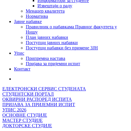
Информатори за студенте
Извештаји о раду
Менаџер квалитета
Норматива
Јавне набавке
Правилник о набавкама Правног факултета у
Нишу
План јавних набавки
Поступци јавних набавки
Поступци набавки без примене ЗЈН
Упис
Припремна настава
Пријава за пријемни испит
Контакт
ЕЛЕКТРОНСКИ СЕРВИС СТУДЕНАТА
СТУДЕНТСКИ ПОРТАЛ
ОКВИРНИ РАСПОРЕД ИСПИТА
ПРИЈАВА ЗА ПРИЈЕМНИ ИСПИТ
УПИС 2026
ОСНОВНЕ СТУДИЈЕ
МАСТЕР СТУДИЈЕ
ДОКТОРСКЕ СТУДИЈЕ