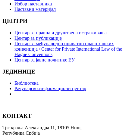
Избор наставника
Наставни материјал
ЦЕНТРИ
Центар за правна и друштвена истраживања
Центар за публикације
Центар за међународно приватно право хашких
конвенција / Center for Private International Law of the
Hague Conventions
Центар за јавне политике ЕУ
ЈЕДИНИЦЕ
Библиотека
Рачунарско-информациони центар
КОНТАКТ
Трг краља Александра 11, 18105 Ниш,
Република Србија