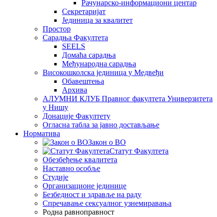
Рачунарско-информациони центар
Секретаријат
Јединица за квалитет
Простор
Сарадња Факултета
SEELS
Домаћа сарадња
Међународна сарадња
Високошколска јединица у Медвеђи
Обавештења
Архива
АЛУМНИ КЛУБ Правног факултета Универзитета
у Нишу
Донације Факултету
Огласна табла за јавно достављање
Норматива
Закон о ВО
Статут Факултета
Обезбеђење квалитета
Наставно особље
Студије
Организационе јединице
Безбедност и здравље на раду
Спречавање сексуалног узнемиравања
Родна равноправност