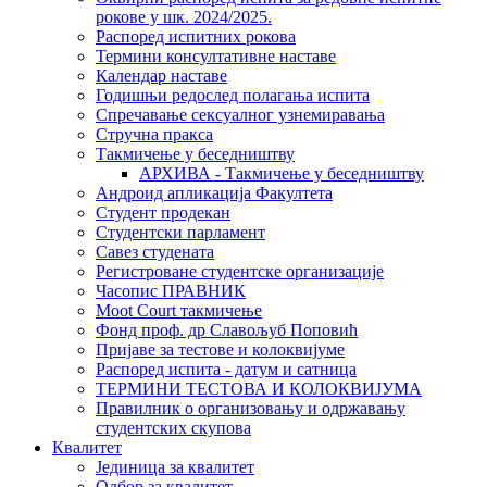
рокове у шк. 2024/2025.
Распоред испитних рокова
Термини консултативне наставе
Календар наставе
Годишњи редослед полагања испита
Спречавање сексуалног узнемиравања
Стручна пракса
Такмичење у беседништву
АРХИВА - Такмичење у беседништву
Андроид апликација Факултета
Студент продекан
Студентски парламент
Савез студената
Регистроване студентске организације
Часопис ПРАВНИК
Moot Court такмичење
Фонд проф. др Славољуб Поповић
Пријаве за тестове и колоквијуме
Распоред испита - датум и сатница
ТЕРМИНИ ТЕСТОВА И КОЛОКВИЈУМА
Правилник о организовању и одржавању
студентских скупова
Квалитет
Јединица за квалитет
Одбор за квалитет