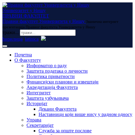
Универзитет у Нишу
ПРАВНИ ФАКУЛТЕТ
Правни факултет Универзитета у Нишу
Званична интернет
презентација Правног факултета Универзитета у Нишу
тражи...
ћирилица
latinica
Почетна
О Факултету
Информатор о раду
Заштита података о личности
Политика приватности
Финансијски планови и извештаји
Акредитација Факултета
Интегритет
Заштита узбуњивача
Историјат
Декани Факултета
Наставници који више нису у радном односу
Управа
Секретаријат
Служба за опште послове