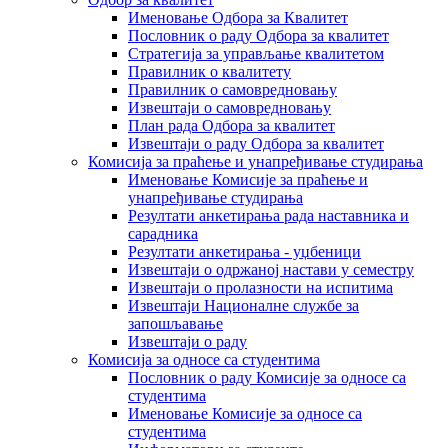
Именовање Одбора за Квалитет
Пословник о раду Одбора за квалитет
Стратегија за управљање квалитетом
Правилник о квалитету
Правилник о самовредновању
Извештаји о самовредновању
План рада Одбора за квалитет
Извештаји о раду Одбора за квалитет
Комисија за праћење и унапређивање студирања
Именовање Комисије за праћење и
унапређивање студирања
Резултати анкетирања рада наставника и
сарадника
Резултати анкетирања - уџбеници
Извештаји о одржаној настави у семестру
Извештаји о пролазности на испитима
Извештаји Националне службе за
запошљавање
Извештаји о раду
Комисија за односе са студентима
Пословник о раду Комисије за односе са
студентима
Именовање Комисије за односе са
студентима