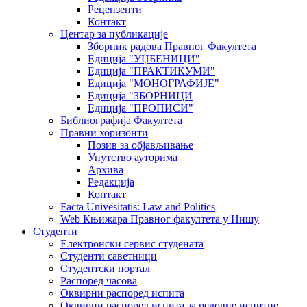
Рецензенти
Контакт
Центар за публикације
Зборник радова Правног Факултета
Едиција "УЏБЕНИЦИ"
Едиција "ПРАКТИКУМИ"
Едиција "МОНОГРАФИЈЕ"
Едиција "ЗБОРНИЦИ
Едиција "ПРОПИСИ"
Библиографија Факултета
Правни хоризонти
Позив за објављивање
Упутство ауторима
Архива
Редакција
Контакт
Facta Univesitatis: Law and Politics
Web Књижара Правног факултета у Нишу
Студенти
Електронски сервис студената
Студенти саветници
Студентски портал
Распоред часова
Оквирни распоред испита
Оквирни распоред испита за редовне испитне