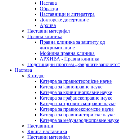
Настава
Обрасци
Наставници и литература
Докторске дисертације
Архива
Наставни материјал
Правна клиника
Правна клиника за заштиту од
дискриминације
Мобилна правна клиника
АРХИВА - Правна клиника
Подстицајни програм „Завршите започето“
Настава
Катедре
Катедра за правнотеоријске науке
Катедра за јавноправне науке
Катедра за кривичноправне науке
Катедра за грађанскоправне науке
Катедра за трговинскоправне науке
Катедра за правноекономске науке
Катедра за правноисторијске науке
Катедра за међународноправне науке
Наставници
Књига наставника
Наставни материјал