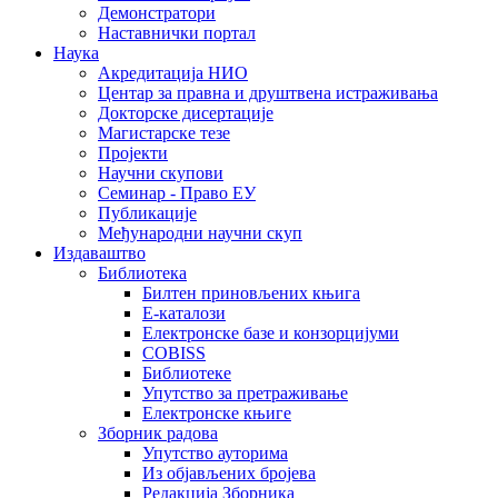
Демонстратори
Наставнички портал
Наука
Акредитација НИО
Центар за правна и друштвена истраживања
Докторске дисертације
Магистарске тезе
Пројекти
Научни скупови
Семинар - Право ЕУ
Публикације
Међународни научни скуп
Издаваштво
Библиотека
Билтен приновљених књига
Е-каталози
Електронске базе и конзорцијуми
COBISS
Библиотеке
Упутство за претраживање
Електронске књиге
Зборник радова
Упутство ауторима
Из објављених бројева
Редакција Зборника