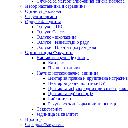
Служба за материјално-финансијске послове
Избор наставника и сарадника
Oрган управљања
Стручни органи
Одлуке Факултета
Одлуке ННВ
Одлуке Савета
Одлуке - школарина
Одлуке - Извештаји о раду
Одлуке - План и програм рада
Организација Факултета
Наставно научна јединица
Катедре
Правна клиника
Научно истраживачка јединица
Центар за правна и друштвена истражи
Центар за јавне политике ЕУ
Центар за међународно приватно право хаш
Центар за публикације
Библиотека
Рачунарско-информациони центар
Секретаријат
Јединица за квалитет
Простор
Сарадња Факултета