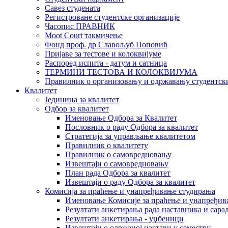
Савез студената
Регистроване студентске организације
Часопис ПРАВНИК
Moot Court такмичење
Фонд проф. др Славољуб Поповић
Пријаве за тестове и колоквијуме
Распоред испита - датум и сатница
ТЕРМИНИ ТЕСТОВА И КОЛОКВИЈУМА
Правилник о организовању и одржавању студентск
Квалитет
Јединица за квалитет
Одбор за квалитет
Именовање Одбора за Квалитет
Пословник о раду Одбора за квалитет
Стратегија за управљање квалитетом
Правилник о квалитету
Правилник о самовредновању
Извештаји о самовредновању
План рада Одбора за квалитет
Извештаји о раду Одбора за квалитет
Комисија за праћење и унапређивање студирања
Именовање Комисије за праћење и унапређив
Резултати анкетирања рада наставника и сара
Резултати анкетирања - уџбеници
Извештаји о одржаној настави у семестру