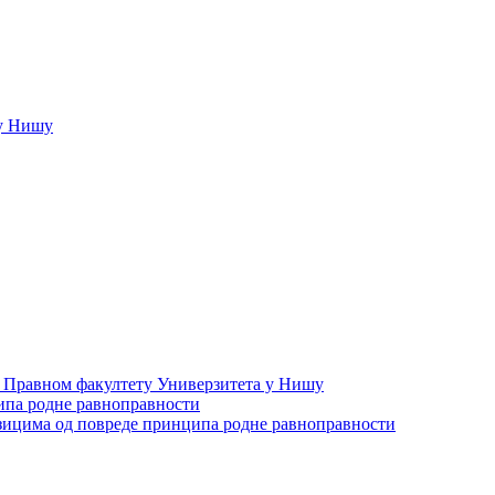
у Нишу
а Правном факултету Универзитета у Нишу
ипа родне равноправности
зицима од повреде принципа родне равноправности