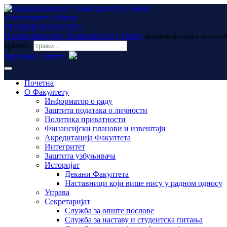
Универзитет у Нишу
ПРАВНИ ФАКУЛТЕТ
Правни факултет Универзитета у Нишу
Званична интернет презента
тражи...
ћирилица
latinica
Почетна
О Факултету
Информатор о раду
Заштита података о личности
Политика приватности
Финансијски планови и извештаји
Акредитација Факултета
Интегритет
Заштита узбуњивача
Историјат
Декани Факултета
Наставници који више нису у радном односу
Управа
Секретаријат
Служба за опште послове
Служба за наставу и студентска питања