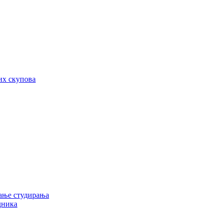
их скупова
ање студирања
дника