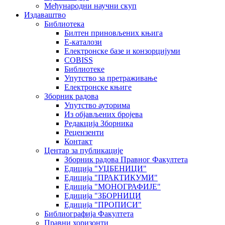
Међународни научни скуп
Издаваштво
Библиотека
Билтен приновљених књига
Е-каталози
Електронске базе и конзорцијуми
COBISS
Библиотеке
Упутство за претраживање
Електронске књиге
Зборник радова
Упутство ауторима
Из објављених бројева
Редакција Зборника
Рецензенти
Контакт
Центар за публикације
Зборник радова Правног Факултета
Едиција "УЏБЕНИЦИ"
Едиција "ПРАКТИКУМИ"
Едиција "МОНОГРАФИЈЕ"
Едиција "ЗБОРНИЦИ
Едиција "ПРОПИСИ"
Библиографија Факултета
Правни хоризонти