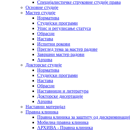
Специјалистичке струковне студије права
Основне студије
Мастер студије
Норматива
Студијски програми
Упис и регулисање статуса
Обрасци
Настава
Испитни рокови
Преглед тема за мастер радове
Завршни мастер радови
Архива
Докторске студије
Норматива
Студијски програми
Настава
Обрасци
Наставници и литература
Докторске дисертације
Архива
Наставни материјал
Правна клиника
Правна клиника за заштиту од дискриминациј
Мобилна правна клиника
АРХИВА - Правна клиника