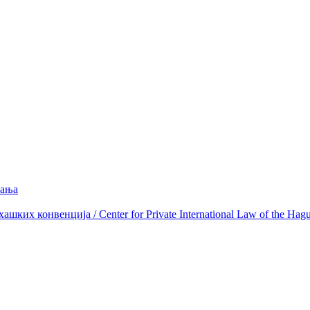
вања
ких конвенција / Center for Private International Law of the Hag