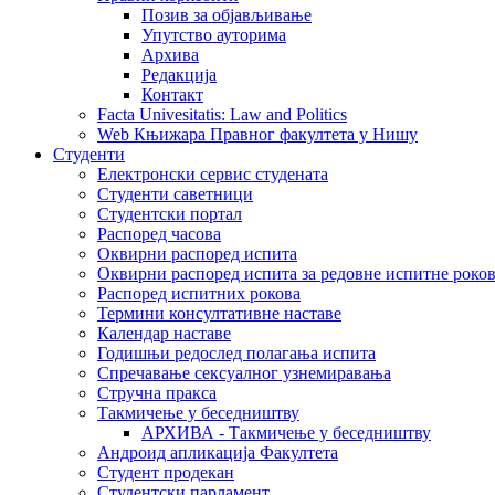
Позив за објављивање
Упутство ауторима
Архива
Редакција
Контакт
Facta Univesitatis: Law and Politics
Web Књижара Правног факултета у Нишу
Студенти
Електронски сервис студената
Студенти саветници
Студентски портал
Распоред часова
Оквирни распоред испита
Оквирни распоред испита за редовне испитне рокове
Распоред испитних рокова
Термини консултативне наставе
Календар наставе
Годишњи редослед полагања испита
Спречавање сексуалног узнемиравања
Стручна пракса
Такмичење у беседништву
АРХИВА - Такмичење у беседништву
Андроид апликација Факултета
Студент продекан
Студентски парламент