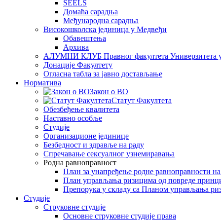
SEELS
Домаћа сарадња
Међународна сарадња
Високошколска јединица у Медвеђи
Обавештења
Архива
АЛУМНИ КЛУБ Правног факултета Универзитета 
Донације Факултету
Огласна табла за јавно достављање
Норматива
Закон о ВО
Статут Факултета
Обезбеђење квалитета
Наставно особље
Студије
Организационе јединице
Безбедност и здравље на раду
Спречавање сексуалног узнемиравања
Родна равноправност
План за унапређење родне равноправности н
План управљања ризицима од повреде принц
Препорука у складу са Планом управљања ри
Студије
Струковне студије
Основне струковне студије права