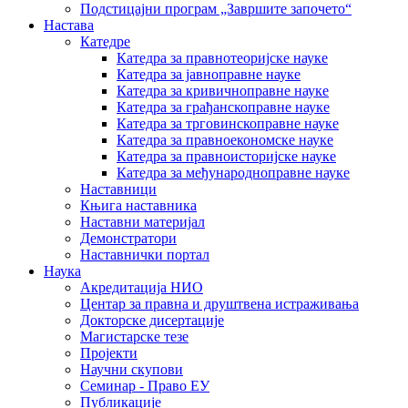
Подстицајни програм „Завршите започето“
Настава
Катедре
Катедра за правнотеоријске науке
Катедра за јавноправне науке
Катедра за кривичноправне науке
Катедра за грађанскоправне науке
Катедра за трговинскоправне науке
Катедра за правноекономске науке
Катедра за правноисторијске науке
Катедра за међународноправне науке
Наставници
Књига наставника
Наставни материјал
Демонстратори
Наставнички портал
Наука
Акредитација НИО
Центар за правна и друштвена истраживања
Докторске дисертације
Магистарске тезе
Пројекти
Научни скупови
Семинар - Право ЕУ
Публикације