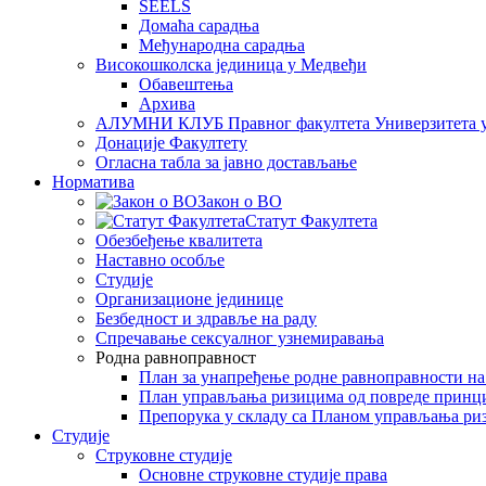
SEELS
Домаћа сарадња
Међународна сарадња
Високошколска јединица у Медвеђи
Обавештења
Архива
АЛУМНИ КЛУБ Правног факултета Универзитета 
Донације Факултету
Огласна табла за јавно достављање
Норматива
Закон о ВО
Статут Факултета
Обезбеђење квалитета
Наставно особље
Студије
Организационе јединице
Безбедност и здравље на раду
Спречавање сексуалног узнемиравања
Родна равноправност
План за унапређење родне равноправности н
План управљања ризицима од повреде принц
Препорука у складу са Планом управљања ри
Студије
Струковне студије
Основне струковне студије права