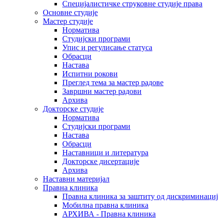
Специјалистичке струковне студије права
Основне студије
Мастер студије
Норматива
Студијски програми
Упис и регулисање статуса
Обрасци
Настава
Испитни рокови
Преглед тема за мастер радове
Завршни мастер радови
Архива
Докторске студије
Норматива
Студијски програми
Настава
Обрасци
Наставници и литература
Докторске дисертације
Архива
Наставни материјал
Правна клиника
Правна клиника за заштиту од дискриминациј
Мобилна правна клиника
АРХИВА - Правна клиника