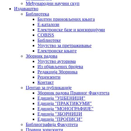
Међународни научни скуп
Издаваштво
Библиотека
Билтен приновљених књига
Е-каталози
Електронске базе и конзорцијуми
COBISS
Библиотеке
Упутство за претраживање
Електронске књиге
Зборник радова
Упутство ауторима
Из објављених бројева
Редакција Зборника
Рецензенти
Контакт
Центар за публикације
Зборник радова Правног Факултета
Едиција "УЏБЕНИЦИ"
Едиција "ПРАКТИКУМИ"
Едиција "МОНОГРАФИЈЕ"
Едиција "ЗБОРНИЦИ
Едиција "ПРОПИСИ"
Библиографија Факултета
Правни хоризонти