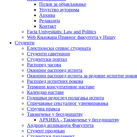
Позив за објављивање
Упутство ауторима
Архива
Редакција
Контакт
Facta Univesitatis: Law and Politics
Web Књижара Правног факултета у Нишу
Студенти
Електронски сервис студената
Студенти саветници
Студентски портал
Распоред часова
Оквирни распоред испита
Оквирни распоред испита за редовне испитне рокове
Распоред испитних рокова
Термини консултативне наставе
Календар наставе
Годишњи редослед полагања испита
Спречавање сексуалног узнемиравања
Стручна пракса
Такмичење у беседништву
АРХИВА - Такмичење у беседништву
Андроид апликација Факултета
Студент продекан
Студентски парламент