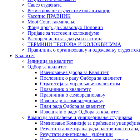
Савез студената
Регистроване студентске организације
Часопис ПРАВНИК
Moot Court такмичење
Фонд проф. др Славољуб Поповић
Пријаве за тестове и колоквијуме
Распоред испита - датум и сатница
ТЕРМИНИ ТЕСТОВА И КОЛОКВИЈУМА
Правилник о организовању и одржавању студентск
Квалитет
Јединица за квалитет
Одбор за квалитет
Именовање Одбора за Квалитет
Пословник о раду Одбора за квалитет
Стратегија за управљање квалитетом
Правилник о квалитету
Правилник о самовредновању
Извештаји о самовредновању
План рада Одбора за квалитет
Извештаји о раду Одбора за квалитет
Комисија за праћење и унапређивање студирања
Именовање Комисије за праћење и унапређив
Резултати анкетирања рада наставника и сара
Резултати анкетирања - уџбеници
Извештаји о одржаној настави у семестру