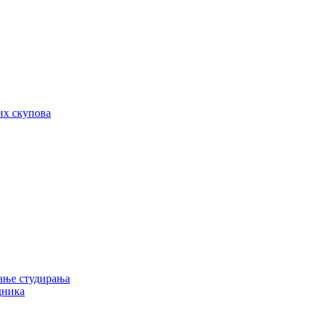
их скупова
ање студирања
дника