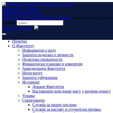
Универзитет у Нишу
ПРАВНИ ФАКУЛТЕТ
Правни факултет Универзитета у Нишу
Званична интернет презента
тражи...
ћирилица
latinica
Почетна
О Факултету
Информатор о раду
Заштита података о личности
Политика приватности
Финансијски планови и извештаји
Акредитација Факултета
Интегритет
Заштита узбуњивача
Историјат
Декани Факултета
Наставници који више нису у радном односу
Управа
Секретаријат
Служба за опште послове
Служба за наставу и студентска питања