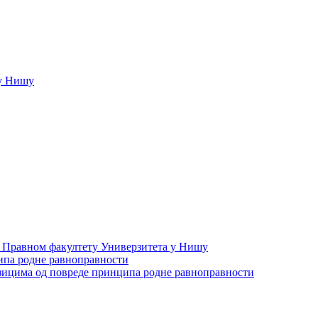
у Нишу
а Правном факултету Универзитета у Нишу
ипа родне равноправности
зицима од повреде принципа родне равноправности