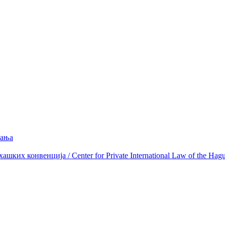
вања
ких конвенција / Center for Private International Law of the Hag