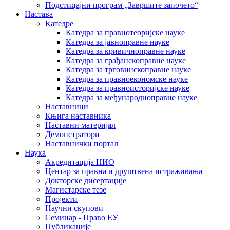
Подстицајни програм „Завршите започето“
Настава
Катедре
Катедра за правнотеоријске науке
Катедра за јавноправне науке
Катедра за кривичноправне науке
Катедра за грађанскоправне науке
Катедра за трговинскоправне науке
Катедра за правноекономске науке
Катедра за правноисторијске науке
Катедра за међународноправне науке
Наставници
Књига наставника
Наставни материјал
Демонстратори
Наставнички портал
Наука
Акредитација НИО
Центар за правна и друштвена истраживања
Докторске дисертације
Магистарске тезе
Пројекти
Научни скупови
Семинар - Право ЕУ
Публикације