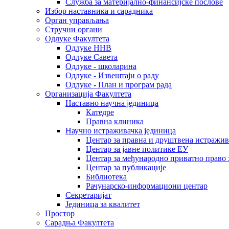
Служба за материјално-финансијске послове
Избор наставника и сарадника
Oрган управљања
Стручни органи
Одлуке Факултета
Одлуке ННВ
Одлуке Савета
Одлуке - школарина
Одлуке - Извештаји о раду
Одлуке - План и програм рада
Организација Факултета
Наставно научна јединица
Катедре
Правна клиника
Научно истраживачка јединица
Центар за правна и друштвена истражи
Центар за јавне политике ЕУ
Центар за међународно приватно право хаш
Центар за публикације
Библиотека
Рачунарско-информациони центар
Секретаријат
Јединица за квалитет
Простор
Сарадња Факултета