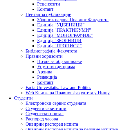
Рецензенти
Контакт
Центар за публикације
Зборник радова Правног Факултета
Едиција "УЏБЕНИЦИ"
Едиција "ПРАКТИКУМИ"
Едиција "МОНОГРАФИЈЕ"
Едиција "ЗБОРНИЦИ
Едиција "ПРОПИСИ"
Библиографија Факултета
Правни хоризонти
Позив за објављивање
Упутство ауторима
Архива
Редакција
Контакт
Facta Univesitatis: Law and Politics
Web Књижара Правног факултета у Нишу
Студенти
Електронски сервис студената
Студенти саветници
Студентски портал
Распоред часова
Оквирни распоред испита
Оквирни распоред испита за редовне испитне