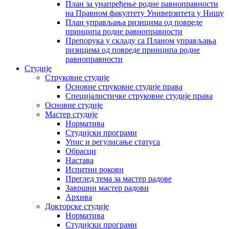
План за унапређење родне равноправности
на Правном факултету Универзитета у Нишу
План управљања ризицима од повреде
принципа родне равноправности
Препорука у складу са Планом управљања
ризицима од повреде принципа родне
равноправности
Студије
Струковне студије
Основне струковне студије права
Специјалистичке струковне студије права
Основне студије
Мастер студије
Норматива
Студијски програми
Упис и регулисање статуса
Обрасци
Настава
Испитни рокови
Преглед тема за мастер радове
Завршни мастер радови
Архива
Докторске студије
Норматива
Студијски програми