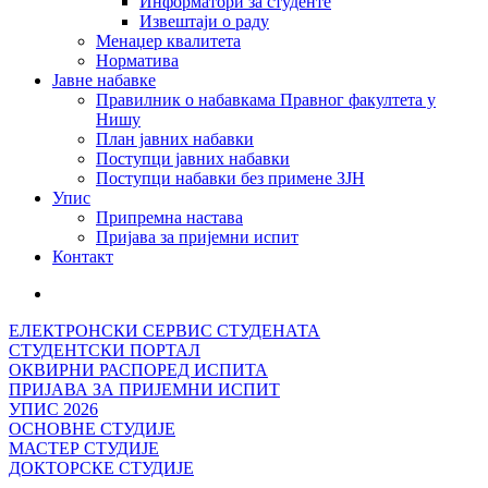
Информатори за студенте
Извештаји о раду
Менаџер квалитета
Норматива
Јавне набавке
Правилник о набавкама Правног факултета у
Нишу
План јавних набавки
Поступци јавних набавки
Поступци набавки без примене ЗЈН
Упис
Припремна настава
Пријава за пријемни испит
Контакт
ЕЛЕКТРОНСКИ СЕРВИС СТУДЕНАТА
СТУДЕНТСКИ ПОРТАЛ
ОКВИРНИ РАСПОРЕД ИСПИТА
ПРИЈАВА ЗА ПРИЈЕМНИ ИСПИТ
УПИС 2026
ОСНОВНЕ СТУДИЈЕ
МАСТЕР СТУДИЈЕ
ДОКТОРСКЕ СТУДИЈЕ