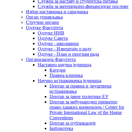
Служба за наставу и студентска питања
Служба за материјално-финансијске послове
Избор наставника и сарадника
Oрган управљања
Стручни органи
Одлуке Факултета
Одлуке ННВ
Одлуке Савета
Одлуке - школарина
Одлуке - Извештаји о раду
Одлуке - План и програм рада
Организација Факултета
Наставно научна јединица
Катедре
Правна клиника
Научно истраживачка јединица
Центар за правна и друштвена
истраживања
Центар за јавне политике ЕУ
Центар за међународно приватно
право хашких конвенција / Center for
Private International Law of the Hague
Conventions
Центар за публикације
Библиотека