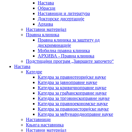
Настава
Обрасци
Наставници и литература
Докторске дисертације
Архива
Наставни материјал
Правна клиника
Правна клиника за заштиту од
дискриминације
Мобилна правна клиника
АРХИВА - Правна клиника
Подстицајни програм „Завршите започето“
Настава
Катедре
Катедра за правнотеоријске науке
Катедра за јавноправне науке
Катедра за кривичноправне науке
Катедра за грађанскоправне науке
Катедра за трговинскоправне науке
Катедра за правноекономске науке
Катедра за правноисторијске науке
Катедра за међународноправне науке
Наставници
Књига наставника
Наставни материјал