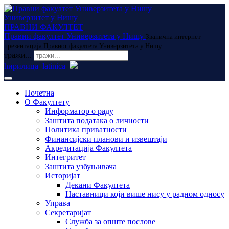
Универзитет у Нишу
ПРАВНИ ФАКУЛТЕТ
Правни факултет Универзитета у Нишу
Званична интернет
презентација Правног факултета Универзитета у Нишу
тражи...
ћирилица
latinica
Почетна
О Факултету
Информатор о раду
Заштита података о личности
Политика приватности
Финансијски планови и извештаји
Акредитација Факултета
Интегритет
Заштита узбуњивача
Историјат
Декани Факултета
Наставници који више нису у радном односу
Управа
Секретаријат
Служба за опште послове