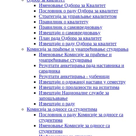
Именовање Одбора за Квалитет
Пословник о раду Одбора за квалитет
Стратегија за управљање квалитетом
Правилник о квалитету
Правилник о самовредновању
Извештаји о самовредновању
План рада Одбора за квалитет
Извештаји о раду Одбора за квалитет
Комисија за праћење и унапређивање студирања
Именовање Комисије за праћење и
унапређивање студирања
Резултати анкетирања рада наставника и
сарадника
Резултати анкетирања - уџбеници
Извештаји о одржаној настави у семестру
Извештаји о пролазности на испитима
Извештаји Националне службе за
запошљавање
Извештаји о раду
Комисија за односе са студентима
Пословник о раду Комисије за односе са
студентима
Именовање Комисије за односе са
студентима