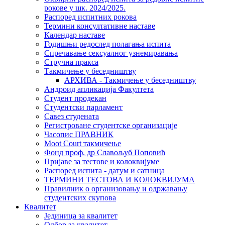
рокове у шк. 2024/2025.
Распоред испитних рокова
Термини консултативне наставе
Календар наставе
Годишњи редослед полагања испита
Спречавање сексуалног узнемиравања
Стручна пракса
Такмичење у беседништву
АРХИВА - Такмичење у беседништву
Андроид апликација Факултета
Студент продекан
Студентски парламент
Савез студената
Регистроване студентске организације
Часопис ПРАВНИК
Moot Court такмичење
Фонд проф. др Славољуб Поповић
Пријаве за тестове и колоквијуме
Распоред испита - датум и сатница
ТЕРМИНИ ТЕСТОВА И КОЛОКВИЈУМА
Правилник о организовању и одржавању
студентских скупова
Квалитет
Јединица за квалитет
Одбор за квалитет