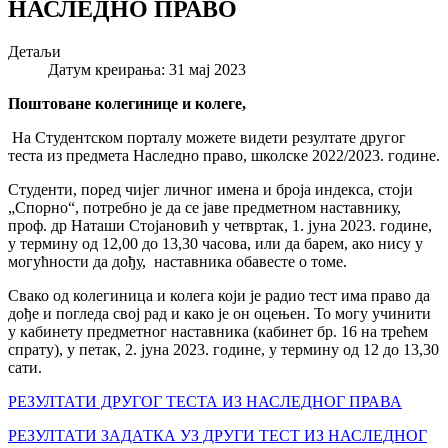
НАСЛЕДНО ПРАВО
Детаљи
Датум креирања: 31 мај 2023
Поштоване колегинице и колеге,
На Студентском порталу можете видети резултате другог
теста из предмета Наследно право, школске 2022/2023. године.
Студенти, поред чијег личног имена и броја индекса, стоји
„Спорно“, потребно је да се јаве предметном наставнику,
проф. др Наташи Стојановић у четвртак, 1. јуна 2023. године,
у термину од 12,00 до 13,30 часова, или да барем, ако нису у
могућности да дођу, наставника обавесте о томе.
Свако од колегиница и колега који је радио тест има право да
дође и погледа свој рад и како је он оцењен. То могу учинити
у кабинету предметног наставника (кабинет бр. 16 на трећем
спрату), у петак, 2. јуна 2023. године, у термину од 12 до 13,30
сати.
РЕЗУЛТАТИ ДРУГОГ ТЕСТА ИЗ НАСЛЕДНОГ ПРАВА
РЕЗУЛТАТИ ЗАДАТКА УЗ ДРУГИ ТЕСТ ИЗ НАСЛЕДНОГ