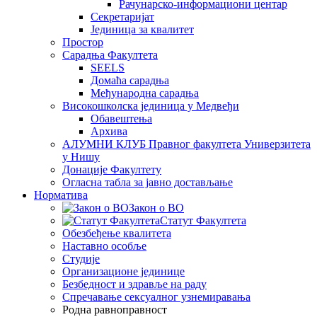
Рачунарско-информациони центар
Секретаријат
Јединица за квалитет
Простор
Сарадња Факултета
SEELS
Домаћа сарадња
Међународна сарадња
Високошколска јединица у Медвеђи
Обавештења
Архива
АЛУМНИ КЛУБ Правног факултета Универзитета
у Нишу
Донације Факултету
Огласна табла за јавно достављање
Норматива
Закон о ВО
Статут Факултета
Обезбеђење квалитета
Наставно особље
Студије
Организационе јединице
Безбедност и здравље на раду
Спречавање сексуалног узнемиравања
Родна равноправност