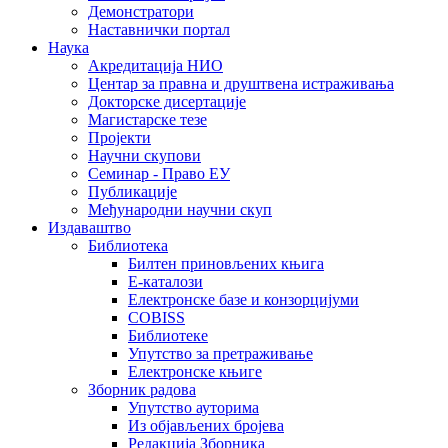
Демонстратори
Наставнички портал
Наука
Акредитација НИО
Центар за правна и друштвена истраживања
Докторске дисертације
Магистарске тезе
Пројекти
Научни скупови
Семинар - Право ЕУ
Публикације
Међународни научни скуп
Издаваштво
Библиотека
Билтен приновљених књига
Е-каталози
Електронске базе и конзорцијуми
COBISS
Библиотеке
Упутство за претраживање
Електронске књиге
Зборник радова
Упутство ауторима
Из објављених бројева
Редакција Зборника