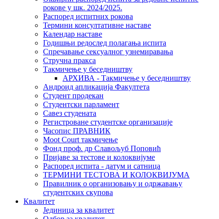
рокове у шк. 2024/2025.
Распоред испитних рокова
Термини консултативне наставе
Календар наставе
Годишњи редослед полагања испита
Спречавање сексуалног узнемиравања
Стручна пракса
Такмичење у беседништву
АРХИВА - Такмичење у беседништву
Андроид апликација Факултета
Студент продекан
Студентски парламент
Савез студената
Регистроване студентске организације
Часопис ПРАВНИК
Moot Court такмичење
Фонд проф. др Славољуб Поповић
Пријаве за тестове и колоквијуме
Распоред испита - датум и сатница
ТЕРМИНИ ТЕСТОВА И КОЛОКВИЈУМА
Правилник о организовању и одржавању
студентских скупова
Квалитет
Јединица за квалитет
Одбор за квалитет