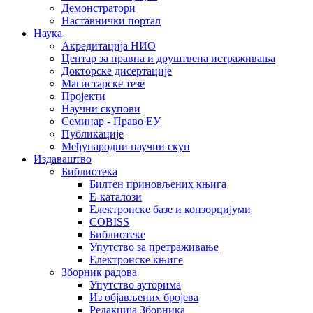
Демонстратори
Наставнички портал
Наука
Акредитација НИО
Центар за правна и друштвена истраживања
Докторске дисертације
Магистарске тезе
Пројекти
Научни скупови
Семинар - Право ЕУ
Публикације
Међународни научни скуп
Издаваштво
Библиотека
Билтен приновљених књига
Е-каталози
Електронске базе и конзорцијуми
COBISS
Библиотеке
Упутство за претраживање
Електронске књиге
Зборник радова
Упутство ауторима
Из објављених бројева
Редакција Зборника