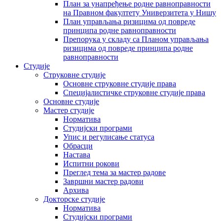
План за унапређење родне равноправности
на Правном факултету Универзитета у Нишу
План управљања ризицима од повреде
принципа родне равноправности
Препорука у складу са Планом управљања
ризицима од повреде принципа родне
равноправности
Студије
Струковне студије
Основне струковне студије права
Специјалистичке струковне студије права
Основне студије
Мастер студије
Норматива
Студијски програми
Упис и регулисање статуса
Обрасци
Настава
Испитни рокови
Преглед тема за мастер радове
Завршни мастер радови
Архива
Докторске студије
Норматива
Студијски програми