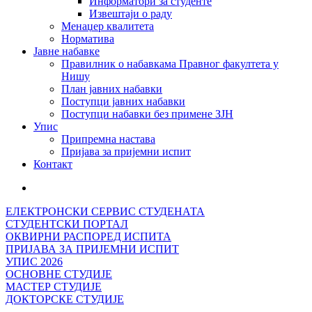
Информатори за студенте
Извештаји о раду
Менаџер квалитета
Норматива
Јавне набавке
Правилник о набавкама Правног факултета у
Нишу
План јавних набавки
Поступци јавних набавки
Поступци набавки без примене ЗЈН
Упис
Припремна настава
Пријава за пријемни испит
Контакт
ЕЛЕКТРОНСКИ СЕРВИС СТУДЕНАТА
СТУДЕНТСКИ ПОРТАЛ
ОКВИРНИ РАСПОРЕД ИСПИТА
ПРИЈАВА ЗА ПРИЈЕМНИ ИСПИТ
УПИС 2026
ОСНОВНЕ СТУДИЈЕ
МАСТЕР СТУДИЈЕ
ДОКТОРСКЕ СТУДИЈЕ