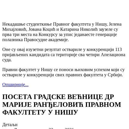
Некадашње студенткиње Правног факултета у Нишу, Јелена
Михајловић, Јована Коцић и Катарина Николић заузеле су
прва три места на Конкурсу за упис једанаесте генерације
полазника Правосудне академије.
Оне су овај изузетни резултат оствариле у конкуренцији 113
пријављених кандидата са територије сва четири Апелациона
суда.
Правни факултет у Нишу се поноси њиховим успехом који су
оствариле у конкуренцији свих правних факултета у Србији.
Опширније...
ПОСЕТА ГРАДСКЕ ВЕЋНИЦЕ ДР
МАРИЈЕ РАНЂЕЛОВИЋ ПРАВНОМ
ФАКУЛТЕТУ У НИШУ
Детаљи