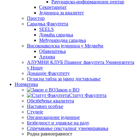
Рачунарско-информациони центар
Секретаријат
Јединица за квалитет
Простор
Сарадња Факултета
SEELS
Домаћа сарадња
Међународна сарадња
Високошколска јединица у Медвеђи
Обавештења
Архива
АЛУМНИ КЛУБ Правног факултета Универзитета
у Нишу
Донације Факултету
Огласна табла за јавно достављање
Норматива
Закон о ВО
Статут Факултета
Обезбеђење квалитета
Наставно особље
Студије
Организационе јединице
Безбедност и здравље на раду
Спречавање сексуалног узнемиравања
Родна равноправност