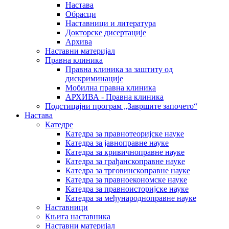
Настава
Обрасци
Наставници и литература
Докторске дисертације
Архива
Наставни материјал
Правна клиника
Правна клиника за заштиту од
дискриминације
Мобилна правна клиника
АРХИВА - Правна клиника
Подстицајни програм „Завршите започето“
Настава
Катедре
Катедра за правнотеоријске науке
Катедра за јавноправне науке
Катедра за кривичноправне науке
Катедра за грађанскоправне науке
Катедра за трговинскоправне науке
Катедра за правноекономске науке
Катедра за правноисторијске науке
Катедра за међународноправне науке
Наставници
Књига наставника
Наставни материјал