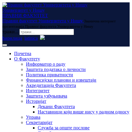
Универзитет у Нишу
ПРАВНИ ФАКУЛТЕТ
Правни факултет Универзитета у Нишу
Званична интернет
презентација Правног факултета Универзитета у Нишу
тражи...
ћирилица
latinica
Почетна
О Факултету
Информатор о раду
Заштита података о личности
Политика приватности
Финансијски планови и извештаји
Акредитација Факултета
Интегритет
Заштита узбуњивача
Историјат
Декани Факултета
Наставници који више нису у радном односу
Управа
Секретаријат
Служба за опште послове