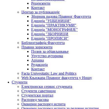
Рецензенти
Контакт
Центар за публикације
Зборник радова Правног Факултета
Едиција "УЏБЕНИЦИ"
Едиција "ПРАКТИКУМИ"
Едиција "МОНОГРАФИЈЕ"
Едиција "ЗБОРНИЦИ
Едиција "ПРОПИСИ"
Библиографија Факултета
Правни хоризонти
Позив за објављивање
Упутство ауторима
Архива
Редакција
Контакт
Facta Univesitatis: Law and Politics
Web Књижара Правног факултета у Нишу
Студенти
Електронски сервис студената
Студенти саветници
Студентски портал
Распоред часова
Оквирни распоред испита
Оквирни распоред испита за редовне испитне