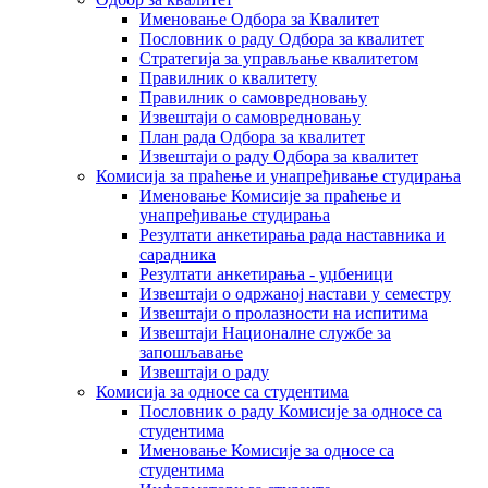
Именовање Одбора за Квалитет
Пословник о раду Одбора за квалитет
Стратегија за управљање квалитетом
Правилник о квалитету
Правилник о самовредновању
Извештаји о самовредновању
План рада Одбора за квалитет
Извештаји о раду Одбора за квалитет
Комисија за праћење и унапређивање студирања
Именовање Комисије за праћење и
унапређивање студирања
Резултати анкетирања рада наставника и
сарадника
Резултати анкетирања - уџбеници
Извештаји о одржаној настави у семестру
Извештаји о пролазности на испитима
Извештаји Националне службе за
запошљавање
Извештаји о раду
Комисија за односе са студентима
Пословник о раду Комисије за односе са
студентима
Именовање Комисије за односе са
студентима