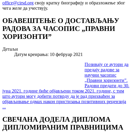
office@cirsd.org
своју кратку биографију и образложење због
чега желе да учествују.
ОБАВЕШТЕЊЕ O ДОСТАВЉАЊУ
РАДОВА ЗА ЧАСОПИС „ПРАВНИ
ХОРИЗОНТИ”
Детаљи
Датум креирања: 10 фебруар 2021
Позивају се аутори да
предају радове за
научни часопис
„Правни хоризонти”.
Радови предати до 30.
јуна 2021. године биће објављени током 2021. године, с тим
што аутори могу добити потврду да је рад прихваћен за
објављивање одмах након пристизања позитивних рецензија
...
СВЕЧАНА ДОДЕЛА ДИПЛОМА
ДИПЛОМИРАНИМ ПРАВНИЦИМА