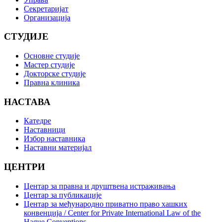
Секретаријат
Организација
СТУДИЈЕ
Основне студије
Мастер студије
Докторске студије
Правна клиника
НАСТАВА
Катедре
Наставници
Избор наставника
Наставни материјал
ЦЕНТРИ
Центар за правна и друштвена истраживања
Центар за публикације
Центар за међународно приватно право хашких
конвенција / Center for Private International Law of the
Hague Conventions