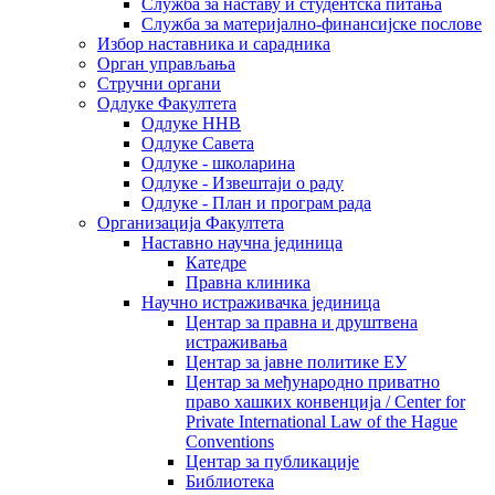
Служба за наставу и студентска питања
Служба за материјално-финансијске послове
Избор наставника и сарадника
Oрган управљања
Стручни органи
Одлуке Факултета
Одлуке ННВ
Одлуке Савета
Одлуке - школарина
Одлуке - Извештаји о раду
Одлуке - План и програм рада
Организација Факултета
Наставно научна јединица
Катедре
Правна клиника
Научно истраживачка јединица
Центар за правна и друштвена
истраживања
Центар за јавне политике ЕУ
Центар за међународно приватно
право хашких конвенција / Center for
Private International Law of the Hague
Conventions
Центар за публикације
Библиотека