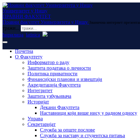
Универзитет у Нишу
ПРАВНИ ФАКУЛТЕТ
Правни факултет Универзитета у Нишу
Званична интернет презента
тражи...
ћирилица
latinica
Почетна
О Факултету
Информатор о раду
Заштита података о личности
Политика приватности
Финансијски планови и извештаји
Акредитација Факултета
Интегритет
Заштита узбуњивача
Историјат
Декани Факултета
Наставници који више нису у радном односу
Управа
Секретаријат
Служба за опште послове
Служба за наставу и студентска питања