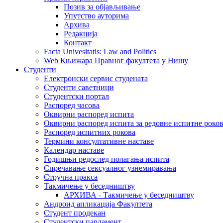
Позив за објављивање
Упутство ауторима
Архива
Редакција
Контакт
Facta Univesitatis: Law and Politics
Web Књижара Правног факултета у Нишу
Студенти
Електронски сервис студената
Студенти саветници
Студентски портал
Распоред часова
Оквирни распоред испита
Оквирни распоред испита за редовне испитне рокове
Распоред испитних рокова
Термини консултативне наставе
Календар наставе
Годишњи редослед полагања испита
Спречавање сексуалног узнемиравања
Стручна пракса
Такмичење у беседништву
АРХИВА - Такмичење у беседништву
Андроид апликација Факултета
Студент продекан
Студентски парламент