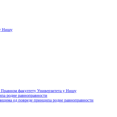
у Нишу
а Правном факултету Универзитета у Нишу
ипа родне равноправности
зицима од повреде принципа родне равноправности