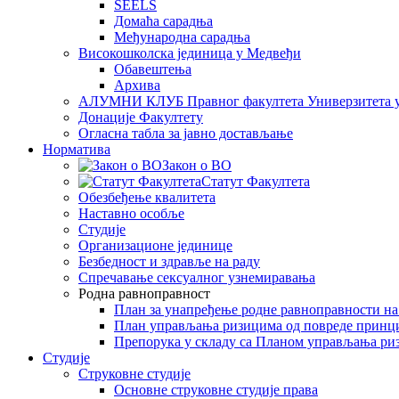
SEELS
Домаћа сарадња
Међународна сарадња
Високошколска јединица у Медвеђи
Обавештења
Архива
АЛУМНИ КЛУБ Правног факултета Универзитета 
Донације Факултету
Огласна табла за јавно достављање
Норматива
Закон о ВО
Статут Факултета
Обезбеђење квалитета
Наставно особље
Студије
Организационе јединице
Безбедност и здравље на раду
Спречавање сексуалног узнемиравања
Родна равноправност
План за унапређење родне равноправности н
План управљања ризицима од повреде принц
Препорука у складу са Планом управљања ри
Студије
Струковне студије
Основне струковне студије права