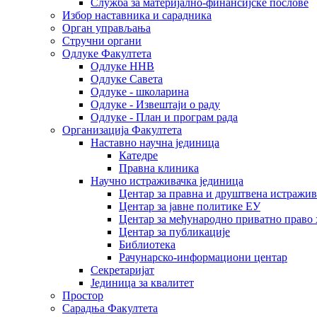
Служба за материјално-финансијске послове
Избор наставника и сарадника
Oрган управљања
Стручни органи
Одлуке Факултета
Одлуке ННВ
Одлуке Савета
Одлуке - школарина
Одлуке - Извештаји о раду
Одлуке - План и програм рада
Организација Факултета
Наставно научна јединица
Катедре
Правна клиника
Научно истраживачка јединица
Центар за правна и друштвена истражи
Центар за јавне политике ЕУ
Центар за међународно приватно право хаш
Центар за публикације
Библиотека
Рачунарско-информациони центар
Секретаријат
Јединица за квалитет
Простор
Сарадња Факултета