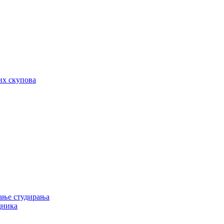
их скупова
ање студирања
дника