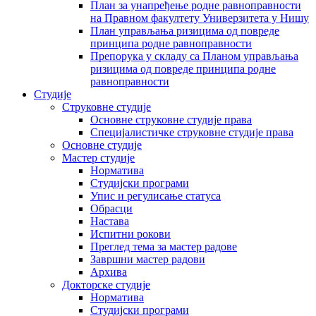
План за унапређење родне равноправности
на Правном факултету Универзитета у Нишу
План управљања ризицима од повреде
принципа родне равноправности
Препорука у складу са Планом управљања
ризицима од повреде принципа родне
равноправности
Студије
Струковне студије
Основне струковне студије права
Специјалистичке струковне студије права
Основне студије
Мастер студије
Норматива
Студијски програми
Упис и регулисање статуса
Обрасци
Настава
Испитни рокови
Преглед тема за мастер радове
Завршни мастер радови
Архива
Докторске студије
Норматива
Студијски програми