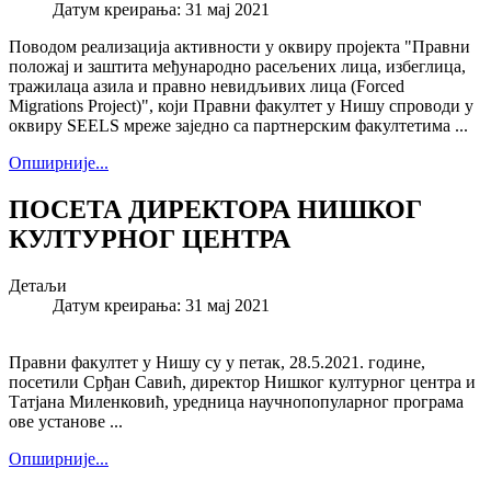
Датум креирања: 31 мај 2021
Поводом реализација активности у оквиру пројекта "Правни
положај и заштита међународно расељених лица, избеглица,
тражилаца азила и правно невидљивих лица (Forced
Migrations Project)", који Правни факултет у Нишу спроводи у
оквиру SEELS мреже заједно са партнерским факултетима ...
Опширније...
ПОСЕТА ДИРЕКТОРА НИШКОГ
КУЛТУРНОГ ЦЕНТРА
Детаљи
Датум креирања: 31 мај 2021
Правни факултет у Нишу су у петак, 28.5.2021. године,
посетили Срђан Савић, директор Нишког културног центра и
Татјана Миленковић, уредница научнопопуларног програма
ове установе ...
Опширније...