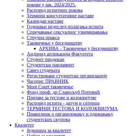
рокове у шк. 2024/2025.
Распоред испитних рокова
Термини консултативне наставе
Календар наставе
Годишњи редослед полагања испита
Спречавање сексуалног узнемиравања
Стручна пракса
Такмичење у беседништву
АРХИВА - Такмичење у беседништву
Андроид апликација Факултета
Студент продекан
Студентски парламент
Савез студената
Регистроване студентске организације
Часопис ПРАВНИК
Moot Court такмичење
Фонд проф. др Славољуб Поповић
Пријаве за тестове и колоквијуме
Распоред испита - датум и сатница
ТЕРМИНИ ТЕСТОВА И КОЛОКВИЈУМА
Правилник о организовању и одржавању
студентских скупова
Квалитет
Јединица за квалитет
Одбор за квалитет