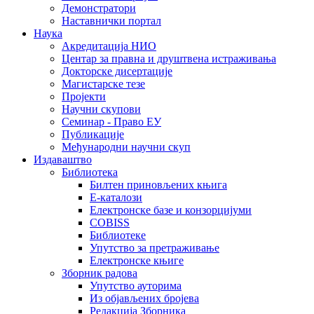
Демонстратори
Наставнички портал
Наука
Акредитација НИО
Центар за правна и друштвена истраживања
Докторске дисертације
Магистарске тезе
Пројекти
Научни скупови
Семинар - Право ЕУ
Публикације
Међународни научни скуп
Издаваштво
Библиотека
Билтен приновљених књига
Е-каталози
Електронске базе и конзорцијуми
COBISS
Библиотеке
Упутство за претраживање
Електронске књиге
Зборник радова
Упутство ауторима
Из објављених бројева
Редакција Зборника