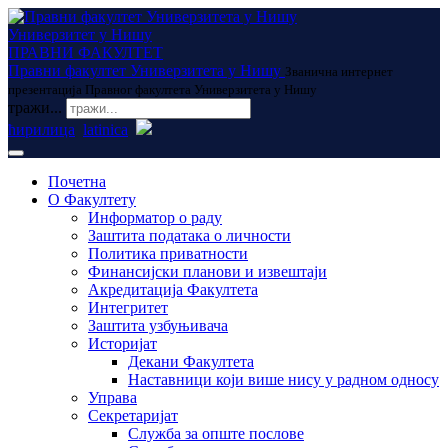
Универзитет у Нишу
ПРАВНИ ФАКУЛТЕТ
Правни факултет Универзитета у Нишу
Званична интернет
презентација Правног факултета Универзитета у Нишу
тражи...
ћирилица
latinica
Почетна
О Факултету
Информатор о раду
Заштита података о личности
Политика приватности
Финансијски планови и извештаји
Акредитација Факултета
Интегритет
Заштита узбуњивача
Историјат
Декани Факултета
Наставници који више нису у радном односу
Управа
Секретаријат
Служба за опште послове