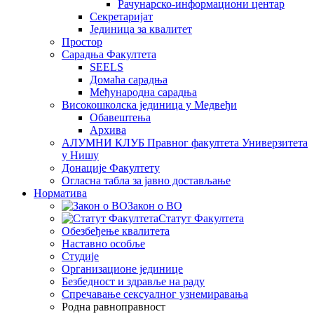
Рачунарско-информациони центар
Секретаријат
Јединица за квалитет
Простор
Сарадња Факултета
SEELS
Домаћа сарадња
Међународна сарадња
Високошколска јединица у Медвеђи
Обавештења
Архива
АЛУМНИ КЛУБ Правног факултета Универзитета
у Нишу
Донације Факултету
Огласна табла за јавно достављање
Норматива
Закон о ВО
Статут Факултета
Обезбеђење квалитета
Наставно особље
Студије
Организационе јединице
Безбедност и здравље на раду
Спречавање сексуалног узнемиравања
Родна равноправност