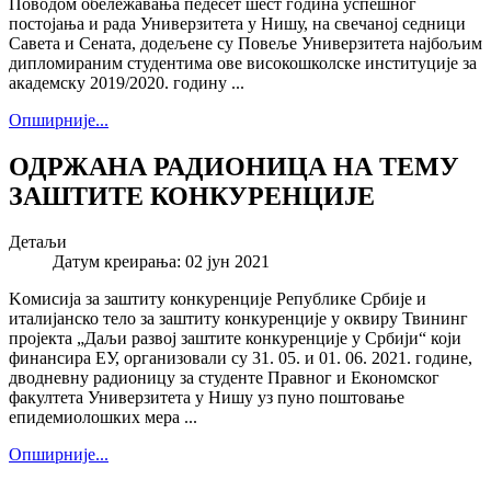
Поводом обележавања педесет шест година успешног
постојања и рада Универзитета у Нишу, на свечаној седници
Савета и Сената, додељене су Повеље Универзитета најбољим
дипломираним студентима ове високошколске институције за
академску 2019/2020. годину ...
Опширније...
ОДРЖАНА РАДИОНИЦА НА ТЕМУ
ЗАШТИТЕ КОНКУРЕНЦИЈЕ
Детаљи
Датум креирања: 02 јун 2021
Kомисија за заштиту конкуренције Републике Србије и
италијанско тело за заштиту конкуренције у оквиру Твининг
пројекта „Даљи развој заштите конкуренције у Србији“ који
финансира ЕУ, организовали су 31. 05. и 01. 06. 2021. године,
дводневну радионицу за студенте Правног и Економског
факултета Универзитета у Нишу уз пуно поштовање
епидемиолошких мера ...
Опширније...