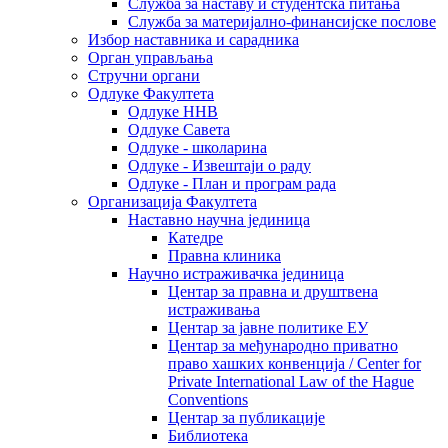
Служба за наставу и студентска питања
Служба за материјално-финансијске послове
Избор наставника и сарадника
Oрган управљања
Стручни органи
Одлуке Факултета
Одлуке ННВ
Одлуке Савета
Одлуке - школарина
Одлуке - Извештаји о раду
Одлуке - План и програм рада
Организација Факултета
Наставно научна јединица
Катедре
Правна клиника
Научно истраживачка јединица
Центар за правна и друштвена
истраживања
Центар за јавне политике ЕУ
Центар за међународно приватно
право хашких конвенција / Center for
Private International Law of the Hague
Conventions
Центар за публикације
Библиотека