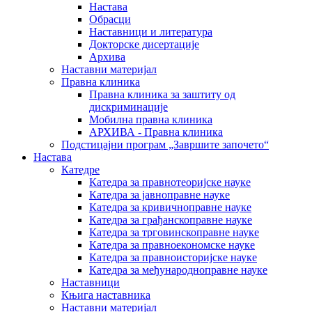
Настава
Обрасци
Наставници и литература
Докторске дисертације
Архива
Наставни материјал
Правна клиника
Правна клиника за заштиту од
дискриминације
Мобилна правна клиника
АРХИВА - Правна клиника
Подстицајни програм „Завршите започето“
Настава
Катедре
Катедра за правнотеоријске науке
Катедра за јавноправне науке
Катедра за кривичноправне науке
Катедра за грађанскоправне науке
Катедра за трговинскоправне науке
Катедра за правноекономске науке
Катедра за правноисторијске науке
Катедра за међународноправне науке
Наставници
Књига наставника
Наставни материјал