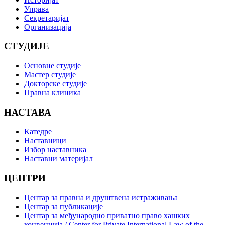
Управа
Секретаријат
Организација
СТУДИЈЕ
Основне студије
Мастер студије
Докторске студије
Правна клиника
НАСТАВА
Катедре
Наставници
Избор наставника
Наставни материјал
ЦЕНТРИ
Центар за правна и друштвена истраживања
Центар за публикације
Центар за међународно приватно право хашких
конвенција / Center for Private International Law of the