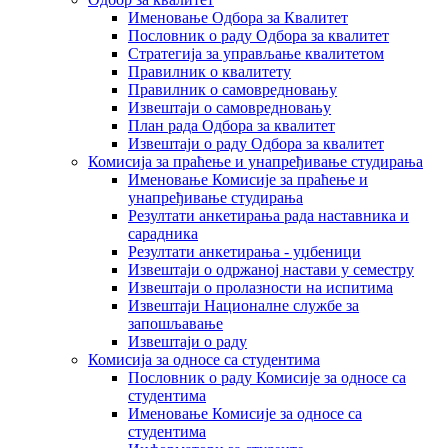
Именовање Одбора за Квалитет
Пословник о раду Одбора за квалитет
Стратегија за управљање квалитетом
Правилник о квалитету
Правилник о самовредновању
Извештаји о самовредновању
План рада Одбора за квалитет
Извештаји о раду Одбора за квалитет
Комисија за праћење и унапређивање студирања
Именовање Комисије за праћење и
унапређивање студирања
Резултати анкетирања рада наставника и
сарадника
Резултати анкетирања - уџбеници
Извештаји о одржаној настави у семестру
Извештаји о пролазности на испитима
Извештаји Националне службе за
запошљавање
Извештаји о раду
Комисија за односе са студентима
Пословник о раду Комисије за односе са
студентима
Именовање Комисије за односе са
студентима