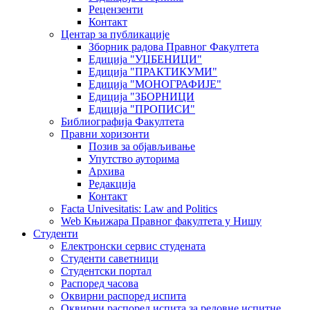
Рецензенти
Контакт
Центар за публикације
Зборник радова Правног Факултета
Едиција "УЏБЕНИЦИ"
Едиција "ПРАКТИКУМИ"
Едиција "МОНОГРАФИЈЕ"
Едиција "ЗБОРНИЦИ
Едиција "ПРОПИСИ"
Библиографија Факултета
Правни хоризонти
Позив за објављивање
Упутство ауторима
Архива
Редакција
Контакт
Facta Univesitatis: Law and Politics
Web Књижара Правног факултета у Нишу
Студенти
Електронски сервис студената
Студенти саветници
Студентски портал
Распоред часова
Оквирни распоред испита
Оквирни распоред испита за редовне испитне