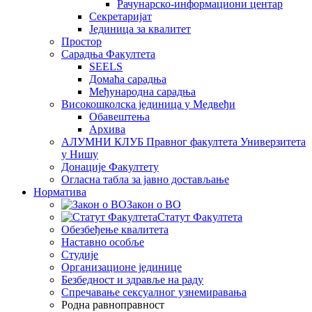
Рачунарско-информациони центар
Секретаријат
Јединица за квалитет
Простор
Сарадња Факултета
SEELS
Домаћа сарадња
Међународна сарадња
Високошколска јединица у Медвеђи
Обавештења
Архива
АЛУМНИ КЛУБ Правног факултета Универзитета
у Нишу
Донације Факултету
Огласна табла за јавно достављање
Норматива
Закон о ВО
Статут Факултета
Обезбеђење квалитета
Наставно особље
Студије
Организационе јединице
Безбедност и здравље на раду
Спречавање сексуалног узнемиравања
Родна равноправност