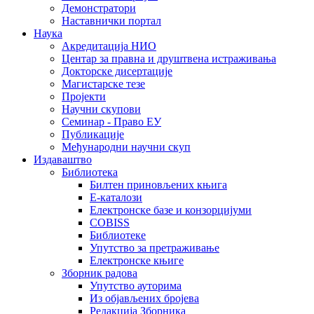
Демонстратори
Наставнички портал
Наука
Акредитација НИО
Центар за правна и друштвена истраживања
Докторске дисертације
Магистарске тезе
Пројекти
Научни скупови
Семинар - Право ЕУ
Публикације
Међународни научни скуп
Издаваштво
Библиотека
Билтен приновљених књига
Е-каталози
Електронске базе и конзорцијуми
COBISS
Библиотеке
Упутство за претраживање
Електронске књиге
Зборник радова
Упутство ауторима
Из објављених бројева
Редакција Зборника