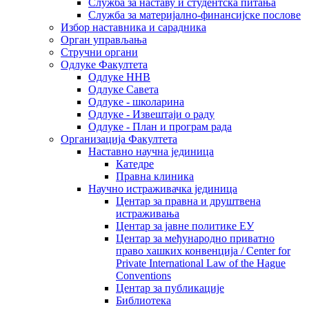
Служба за наставу и студентска питања
Служба за материјално-финансијске послове
Избор наставника и сарадника
Oрган управљања
Стручни органи
Одлуке Факултета
Одлуке ННВ
Одлуке Савета
Одлуке - школарина
Одлуке - Извештаји о раду
Одлуке - План и програм рада
Организација Факултета
Наставно научна јединица
Катедре
Правна клиника
Научно истраживачка јединица
Центар за правна и друштвена
истраживања
Центар за јавне политике ЕУ
Центар за међународно приватно
право хашких конвенција / Center for
Private International Law of the Hague
Conventions
Центар за публикације
Библиотека