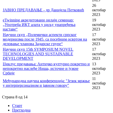
26
ЈАВНО ПРЕДАВАЊЕ - др Данијела Петковић
октобар
2023
eTwinning акредитовани онлајн семинар:
19
„Употреба ИКТ алата у циљу унапређења
октобар
наставе“
2023
Научни скуп „Полемички аспекти српског
17
модернизма после 1945. са посебним освртом на
октобар
деловање чланова Задарске групе“
2023
Научни скуп 15th SYMPOSIUM NOVEL
17
TECHNOLOGIES AND SUSTAINABLE
октобар
DEVELOPMENT
2023
Циклус предавања: Античко културно покретно и
13
непокретно наслеђе Ниша, источне и јужне
октобар
Србије
2023
11
Међународна научна конференција: "Језик мржње
октобар
у интерперсоналном и јавном говору"
2023
Страна 8 од 14
Старт
Претходна