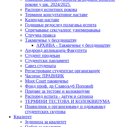
рокове у шк. 2024/2025.
Распоред испитних рокова
Термини консултативне наставе
Календар наставе
Годишњи редослед полагања испита
Спречавање сексуалног узнемиравања
Стручна пракса
Такмичење у беседништву
АРХИВА - Такмичење у беседништву
Андроид апликација Факултета
Студент продекан
Студентски парламент
Савез студената
Регистроване студентске организације
Часопис ПРАВНИК
Moot Court такмичење
Фонд проф. др Славољуб Поповић
Пријаве за тестове и колоквијуме
Распоред испита - датум и сатница
ТЕРМИНИ ТЕСТОВА И КОЛОКВИЈУМА
Правилник о организовању и одржавању
студентских скупова
Квалитет
Јединица за квалитет
Одбор за квалитет