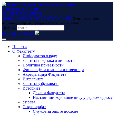
Универзитет у Нишу
ПРАВНИ ФАКУЛТЕТ
Правни факултет Универзитета у Нишу
Званична интернет
презентација Правног факултета Универзитета у Нишу
тражи...
ћирилица
latinica
Почетна
О Факултету
Информатор о раду
Заштита података о личности
Политика приватности
Финансијски планови и извештаји
Акредитација Факултета
Интегритет
Заштита узбуњивача
Историјат
Декани Факултета
Наставници који више нису у радном односу
Управа
Секретаријат
Служба за опште послове