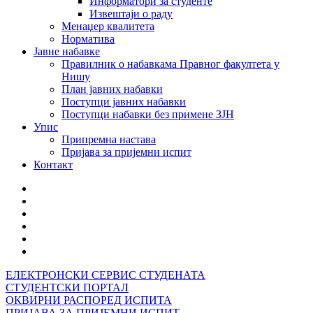
Информатори за студенте
Извештаји о раду
Менаџер квалитета
Норматива
Јавне набавке
Правилник о набавкама Правног факултета у
Нишу
План јавних набавки
Поступци јавних набавки
Поступци набавки без примене ЗЈН
Упис
Припремна настава
Пријава за пријемни испит
Контакт
ЕЛЕКТРОНСКИ СЕРВИС СТУДЕНАТА
СТУДЕНТСКИ ПОРТАЛ
ОКВИРНИ РАСПОРЕД ИСПИТА
ПРИЈАВА ЗА ПРИЈЕМНИ ИСПИТ