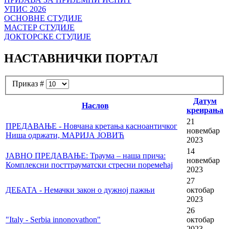
УПИС 2026
ОСНОВНЕ СТУДИЈЕ
МАСТЕР СТУДИЈЕ
ДОКТОРСКЕ СТУДИЈЕ
НАСТАВНИЧКИ ПОРТАЛ
Приказ #
Датум
Наслов
креирања
21
ПРЕДАВАЊЕ - Новчана кретања касноантичког
новембар
Ниша одржати, МАРИЈА ЈОВИЋ
2023
14
ЈАВНО ПРЕДАВАЊЕ: Траума – наша прича:
новембар
Комплексни посттрауматски стресни поремећај
2023
27
ДЕБАТА - Немачки закон о дужној пажњи
октобар
2023
26
"Italy - Serbia innonovathon"
октобар
2023