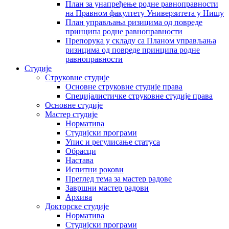
План за унапређење родне равноправности
на Правном факултету Универзитета у Нишу
План управљања ризицима од повреде
принципа родне равноправности
Препорука у складу са Планом управљања
ризицима од повреде принципа родне
равноправности
Студије
Струковне студије
Основне струковне студије права
Специјалистичке струковне студије права
Основне студије
Мастер студије
Норматива
Студијски програми
Упис и регулисање статуса
Обрасци
Настава
Испитни рокови
Преглед тема за мастер радове
Завршни мастер радови
Архива
Докторске студије
Норматива
Студијски програми