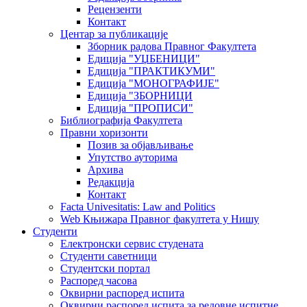
Рецензенти
Контакт
Центар за публикације
Зборник радова Правног Факултета
Едиција "УЏБЕНИЦИ"
Едиција "ПРАКТИКУМИ"
Едиција "МОНОГРАФИЈЕ"
Едиција "ЗБОРНИЦИ
Едиција "ПРОПИСИ"
Библиографија Факултета
Правни хоризонти
Позив за објављивање
Упутство ауторима
Архива
Редакција
Контакт
Facta Univesitatis: Law and Politics
Web Књижара Правног факултета у Нишу
Студенти
Електронски сервис студената
Студенти саветници
Студентски портал
Распоред часова
Оквирни распоред испита
Оквирни распоред испита за редовне испитне