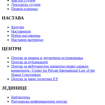
Мастер студије
Докторске студије
Правна клиника
НАСТАВА
Катедре
Наставници
Избор наставника
Наставни материјал
ЦЕНТРИ
Центар за правна и друштвена истраживања
Центар за публикације
Центар за међународно приватно право хашких
конвенција / Center for Private International Law of the
Hague Conventions
Центар за јавне политике ЕУ
ЈЕДИНИЦЕ
Библиотека
Рачунарско-информациони центар