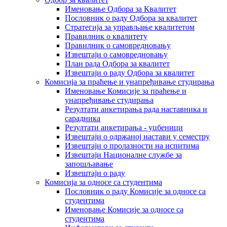
Именовање Одбора за Квалитет
Пословник о раду Одбора за квалитет
Стратегија за управљање квалитетом
Правилник о квалитету
Правилник о самовредновању
Извештаји о самовредновању
План рада Одбора за квалитет
Извештаји о раду Одбора за квалитет
Комисија за праћење и унапређивање студирања
Именовање Комисије за праћење и
унапређивање студирања
Резултати анкетирања рада наставника и
сарадника
Резултати анкетирања - уџбеници
Извештаји о одржаној настави у семестру
Извештаји о пролазности на испитима
Извештаји Националне службе за
запошљавање
Извештаји о раду
Комисија за односе са студентима
Пословник о раду Комисије за односе са
студентима
Именовање Комисије за односе са
студентима