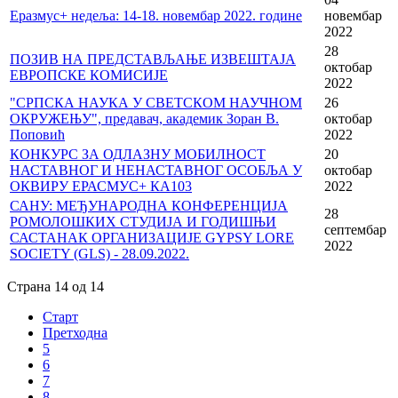
Еразмус+ недеља: 14-18. новембaр 2022. године
новембар
2022
28
ПОЗИВ НА ПРЕДСТАВЉАЊЕ ИЗВЕШТАЈА
октобар
ЕВРОПСКЕ КОМИСИЈЕ
2022
"СРПСКА НАУКА У СВЕТСКОМ НАУЧНОМ
26
ОКРУЖЕЊУ", предавач, академик Зоран В.
октобар
Поповић
2022
КОНКУРС ЗА ОДЛАЗНУ МОБИЛНОСТ
20
НАСТАВНОГ И НЕНАСТАВНОГ ОСОБЉА У
октобар
ОКВИРУ ЕРАСМУС+ КА103
2022
САНУ: МЕЂУНАРОДНА КОНФЕРЕНЦИЈА
28
РОМОЛОШКИХ СТУДИЈА И ГОДИШЊИ
септембар
САСТАНАК ОРГАНИЗАЦИЈЕ GYPSY LORE
2022
SOCIETY (GLS) - 28.09.2022.
Страна 14 од 14
Старт
Претходна
5
6
7
8