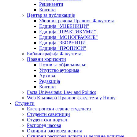
Рецензенти
Контакт
Центар за публикације
Зборник радова Правног Факултета
Едиција "УЏБЕНИЦИ"
Едиција "ПРАКТИКУМИ"
Едиција "МОНОГРАФИЈЕ"
Едиција "ЗБОРНИЦИ
Едиција "ПРОПИСИ"
Библиографија Факултета
Правни хоризонти
Позив за објављивање
Упутство ауторима
Архива
Редакција
Контакт
Facta Univesitatis: Law and Politics
Web Књижара Правног факултета у Нишу
Студенти
Електронски сервис студената
Студенти саветници
Студентски портал
Распоред часова
Оквирни распоред испита
Оквирни распоред испита за редовне испитне