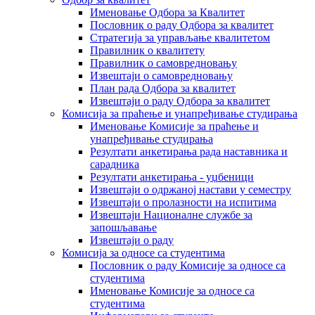
Именовање Одбора за Квалитет
Пословник о раду Одбора за квалитет
Стратегија за управљање квалитетом
Правилник о квалитету
Правилник о самовредновању
Извештаји о самовредновању
План рада Одбора за квалитет
Извештаји о раду Одбора за квалитет
Комисија за праћење и унапређивање студирања
Именовање Комисије за праћење и
унапређивање студирања
Резултати анкетирања рада наставника и
сарадника
Резултати анкетирања - уџбеници
Извештаји о одржаној настави у семестру
Извештаји о пролазности на испитима
Извештаји Националне службе за
запошљавање
Извештаји о раду
Комисија за односе са студентима
Пословник о раду Комисије за односе са
студентима
Именовање Комисије за односе са
студентима