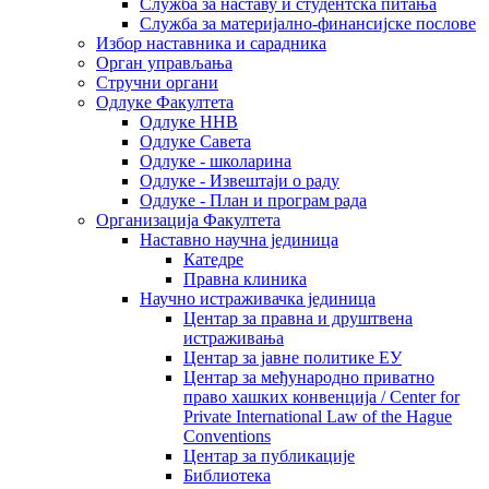
Служба за наставу и студентска питања
Служба за материјално-финансијске послове
Избор наставника и сарадника
Oрган управљања
Стручни органи
Одлуке Факултета
Одлуке ННВ
Одлуке Савета
Одлуке - школарина
Одлуке - Извештаји о раду
Одлуке - План и програм рада
Организација Факултета
Наставно научна јединица
Катедре
Правна клиника
Научно истраживачка јединица
Центар за правна и друштвена
истраживања
Центар за јавне политике ЕУ
Центар за међународно приватно
право хашких конвенција / Center for
Private International Law of the Hague
Conventions
Центар за публикације
Библиотека