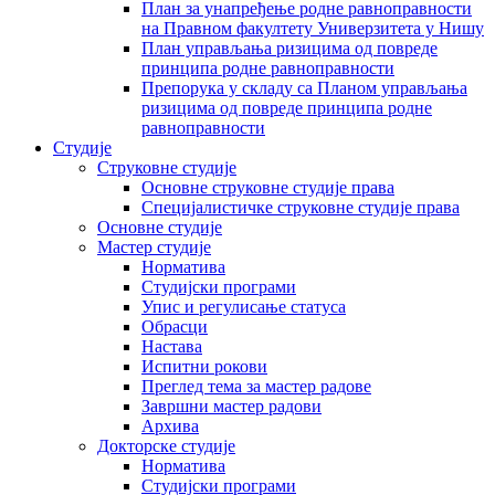
План за унапређење родне равноправности
на Правном факултету Универзитета у Нишу
План управљања ризицима од повреде
принципа родне равноправности
Препорука у складу са Планом управљања
ризицима од повреде принципа родне
равноправности
Студије
Струковне студије
Основне струковне студије права
Специјалистичке струковне студије права
Основне студије
Мастер студије
Норматива
Студијски програми
Упис и регулисање статуса
Обрасци
Настава
Испитни рокови
Преглед тема за мастер радове
Завршни мастер радови
Архива
Докторске студије
Норматива
Студијски програми