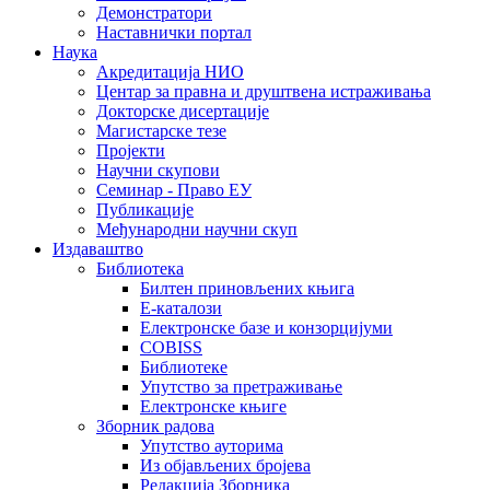
Демонстратори
Наставнички портал
Наука
Акредитација НИО
Центар за правна и друштвена истраживања
Докторске дисертације
Магистарске тезе
Пројекти
Научни скупови
Семинар - Право ЕУ
Публикације
Међународни научни скуп
Издаваштво
Библиотека
Билтен приновљених књига
Е-каталози
Електронске базе и конзорцијуми
COBISS
Библиотеке
Упутство за претраживање
Електронске књиге
Зборник радова
Упутство ауторима
Из објављених бројева
Редакција Зборника