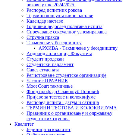
рокове у шк. 2024/2025.
Распоред испитних рокова
Термини консултативне наставе
Календар наставе
Годишњи редослед полагања испита
Спречавање сексуалног узнемиравања
Стручна пракса
Такмичење у беседништву
АРХИВА - Такмичење у беседништву
Андроид апликација Факултета
Студент продекан
Студентски парламент
Савез студената
Регистроване студентске организације
Часопис ПРАВНИК
Moot Court такмичење
Фонд проф. др Славољуб Поповић
Пријаве за тестове и колоквијуме
Распоред испита - датум и сатница
ТЕРМИНИ ТЕСТОВА И КОЛОКВИЈУМА
Правилник о организовању и одржавању
студентских скупова
Квалитет
Јединица за квалитет
Одбор за квалитет