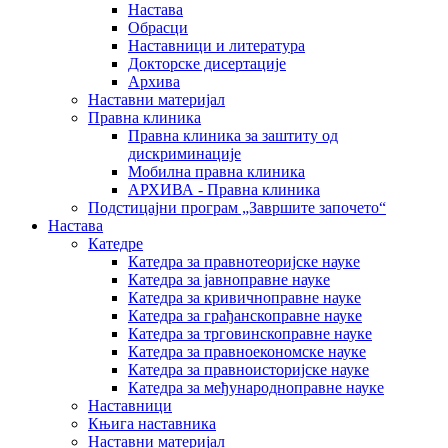
Настава
Обрасци
Наставници и литература
Докторске дисертације
Архива
Наставни материјал
Правна клиника
Правна клиника за заштиту од
дискриминације
Мобилна правна клиника
АРХИВА - Правна клиника
Подстицајни програм „Завршите започето“
Настава
Катедре
Катедра за правнотеоријске науке
Катедра за јавноправне науке
Катедра за кривичноправне науке
Катедра за грађанскоправне науке
Катедра за трговинскоправне науке
Катедра за правноекономске науке
Катедра за правноисторијске науке
Катедра за међународноправне науке
Наставници
Књига наставника
Наставни материјал