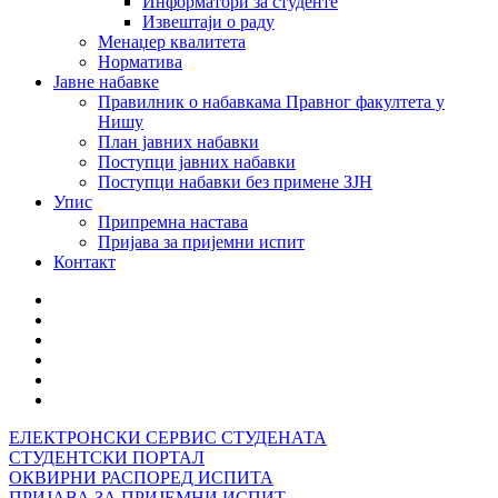
Информатори за студенте
Извештаји о раду
Менаџер квалитета
Норматива
Јавне набавке
Правилник о набавкама Правног факултета у
Нишу
План јавних набавки
Поступци јавних набавки
Поступци набавки без примене ЗЈН
Упис
Припремна настава
Пријава за пријемни испит
Контакт
ЕЛЕКТРОНСКИ СЕРВИС СТУДЕНАТА
СТУДЕНТСКИ ПОРТАЛ
ОКВИРНИ РАСПОРЕД ИСПИТА
ПРИЈАВА ЗА ПРИЈЕМНИ ИСПИТ