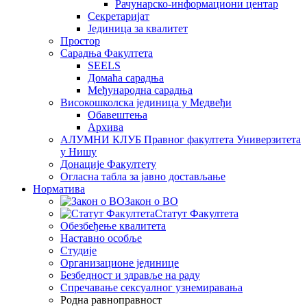
Рачунарско-информациони центар
Секретаријат
Јединица за квалитет
Простор
Сарадња Факултета
SEELS
Домаћа сарадња
Међународна сарадња
Високошколска јединица у Медвеђи
Обавештења
Архива
АЛУМНИ КЛУБ Правног факултета Универзитета
у Нишу
Донације Факултету
Огласна табла за јавно достављање
Норматива
Закон о ВО
Статут Факултета
Обезбеђење квалитета
Наставно особље
Студије
Организационе јединице
Безбедност и здравље на раду
Спречавање сексуалног узнемиравања
Родна равноправност