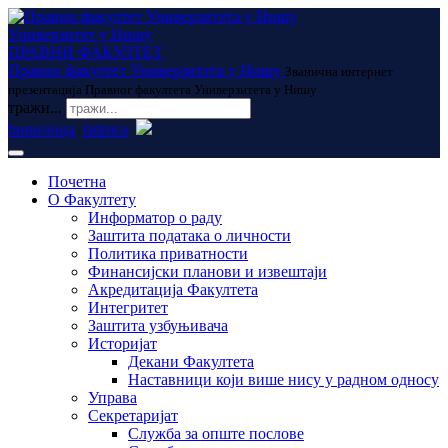
Универзитет у Нишу
ПРАВНИ ФАКУЛТЕТ
Правни факултет Универзитета у Нишу
Званична интернет
презентација Правног факултета Универзитета у Нишу
тражи...
ћирилица
latinica
Почетна
О Факултету
Информатор о раду
Заштита података о личности
Политика приватности
Финансијски планови и извештаји
Акредитација Факултета
Интегритет
Заштита узбуњивача
Историјат
Декани Факултета
Наставници који више нису у радном односу
Управа
Секретаријат
Служба за опште послове