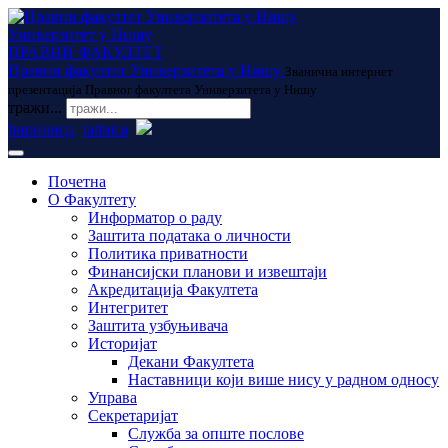
Универзитет у Нишу
ПРАВНИ ФАКУЛТЕТ
Правни факултет Универзитета у Нишу
Званична интернет
презентација Правног факултета Универзитета у Нишу
тражи...
ћирилица
latinica
Почетна
О Факултету
Информатор о раду
Заштита података о личности
Политика приватности
Финансијски планови и извештаји
Акредитација Факултета
Интегритет
Заштита узбуњивача
Историјат
Декани Факултета
Наставници који више нису у радном односу
Управа
Секретаријат
Служба за опште послове