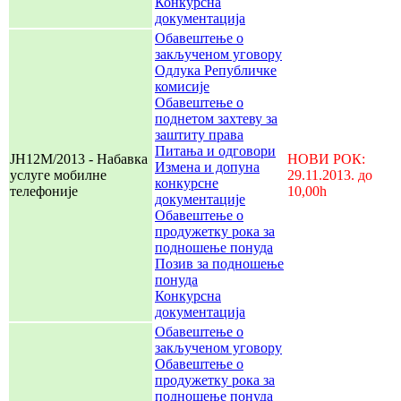
Конкурсна
документација
Обавештење о
закљученом уговору
Одлука Републичке
комисије
Обавештење о
поднетом захтеву за
заштиту права
Питања и одговори
ЈН12М/2013 - Набавка
НОВИ РОК:
Измена и допуна
услуге мобилне
29.11.2013. до
конкурсне
телефоније
10,00h
документације
Обавештење о
продужетку рока за
подношење понуда
Позив за подношење
понуда
Конкурсна
документација
Обавештење о
закљученом уговору
Обавештење о
продужетку рока за
подношење понуда