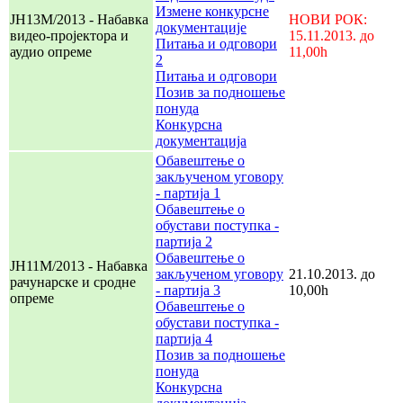
Измене конкурсне
ЈН13М/2013 - Набавка
НОВИ РОК:
документације
видео-пројектора и
15.11.2013. до
Питања и одговори
аудио опреме
11,00h
2
Питања и одговори
Позив за подношење
понуда
Конкурсна
документација
Обавештење о
закљученом уговору
- партија 1
Обавештење о
обустави поступка -
партија 2
Обавештење о
JН11M/2013 - Набавка
закљученом уговору
21.10.2013. до
рачунарске и сродне
- партија 3
10,00h
опреме
Обавештење о
обустави поступка -
партија 4
Позив за подношење
понуда
Конкурсна