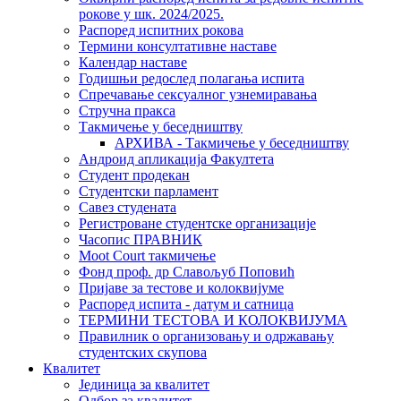
рокове у шк. 2024/2025.
Распоред испитних рокова
Термини консултативне наставе
Календар наставе
Годишњи редослед полагања испита
Спречавање сексуалног узнемиравања
Стручна пракса
Такмичење у беседништву
АРХИВА - Такмичење у беседништву
Андроид апликација Факултета
Студент продекан
Студентски парламент
Савез студената
Регистроване студентске организације
Часопис ПРАВНИК
Moot Court такмичење
Фонд проф. др Славољуб Поповић
Пријаве за тестове и колоквијуме
Распоред испита - датум и сатница
ТЕРМИНИ ТЕСТОВА И КОЛОКВИЈУМА
Правилник о организовању и одржавању
студентских скупова
Квалитет
Јединица за квалитет
Одбор за квалитет