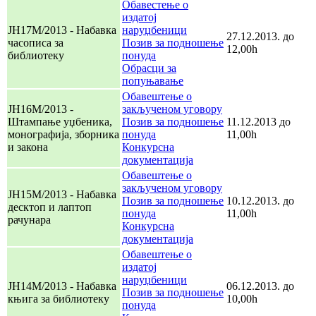
Обавестење о
издатој
ЈН17М/2013 - Набавка
наруџбеници
27.12.2013. до
часописа за
Позив за подношење
12,00h
библиотеку
понуда
Обрасци за
попуњавање
Обавештење о
ЈН16М/2013 -
закљученом уговору
Штампање уџбеника,
Позив за подношење
11.12.2013 до
монографија, зборника
понуда
11,00h
и закона
Конкурсна
документација
Обавештење о
закљученом уговору
ЈН15М/2013 - Набавка
Позив за подношење
10.12.2013. до
десктоп и лаптоп
понуда
11,00h
рачунара
Конкурсна
документација
Обавештење о
издатој
наруџбеници
ЈН14М/2013 - Набавка
06.12.2013. до
Позив за подношење
књига за библиотеку
10,00h
понуда