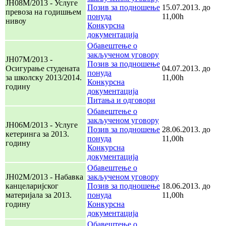
ЈН08М/2013 - Услуге
Позив за подношење
15.07.2013. до
превоза на годишњем
понуда
11,00h
нивоу
Конкурсна
документација
Обавештење о
закљученом уговору
ЈН07М/2013 -
Позив за подношење
Осигурање студената
04.07.2013. до
понуда
за школску 2013/2014.
11,00h
Конкурсна
годину
документација
Питања и одговори
Обавештење о
закљученом уговору
ЈН06М/2013 - Услуге
Позив за подношење
28.06.2013. до
кетеринга за 2013.
понуда
11,00h
годину
Конкурсна
документација
Обавештење о
ЈН02М/2013 - Набавка
закљученом уговору
канцеларијског
Позив за подношење
18.06.2013. до
материјала за 2013.
понуда
11,00h
годину
Конкурсна
документација
Обавештење о