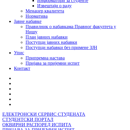
Информатори за студенте
Извештаји о раду
Менаџер квалитета
Норматива
Јавне набавке
Правилник о набавкама Правног факултета у
Нишу
План јавних набавки
Поступци јавних набавки
Поступци набавки без примене ЗЈН
Упис
Припремна настава
Пријава за пријемни испит
Контакт
ЕЛЕКТРОНСКИ СЕРВИС СТУДЕНАТА
СТУДЕНТСКИ ПОРТАЛ
ОКВИРНИ РАСПОРЕД ИСПИТА
ПРИЈАВА ЗА ПРИЈЕМНИ ИСПИТ