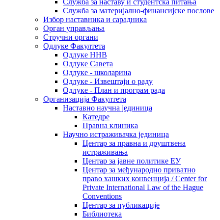
Служба за наставу и студентска питања
Служба за материјално-финансијске послове
Избор наставника и сарадника
Oрган управљања
Стручни органи
Одлуке Факултета
Одлуке ННВ
Одлуке Савета
Одлуке - школарина
Одлуке - Извештаји о раду
Одлуке - План и програм рада
Организација Факултета
Наставно научна јединица
Катедре
Правна клиника
Научно истраживачка јединица
Центар за правна и друштвена
истраживања
Центар за јавне политике ЕУ
Центар за међународно приватно
право хашких конвенција / Center for
Private International Law of the Hague
Conventions
Центар за публикације
Библиотека