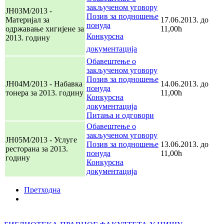
закљученом уговору
ЈН03М/2013 -
Позив за подношење
Материјал за
17.06.2013. до
понуда
одржавање хигијене за
11,00h
Конкурсна
2013. годину
документација
Обавештење о
закљученом уговору
Позив за подношење
ЈН04М/2013 - Набавка
14.06.2013. до
понуда
тонера за 2013. годину
11,00h
Конкурсна
документација
Питања и одговори
Обавештење о
закљученом уговору
ЈН05М/2013 - Услуге
Позив за подношење
13.06.2013. до
ресторана за 2013.
понуда
11,00h
годину
Конкурсна
документација
Претходна