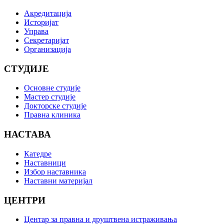
Акредитација
Историјат
Управа
Секретаријат
Организација
СТУДИЈЕ
Основне студије
Мастер студије
Докторске студије
Правна клиника
НАСТАВА
Катедре
Наставници
Избор наставника
Наставни материјал
ЦЕНТРИ
Центар за правна и друштвена истраживања