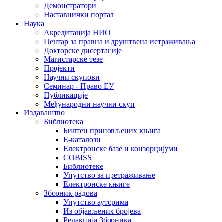
Демонстратори
Наставнички портал
Наука
Акредитација НИО
Центар за правна и друштвена истраживања
Докторске дисертације
Магистарске тезе
Пројекти
Научни скупови
Семинар - Право ЕУ
Публикације
Међународни научни скуп
Издаваштво
Библиотека
Билтен приновљених књига
Е-каталози
Електронске базе и конзорцијуми
COBISS
Библиотеке
Упутство за претраживање
Електронске књиге
Зборник радова
Упутство ауторима
Из објављених бројева
Редакција Зборника