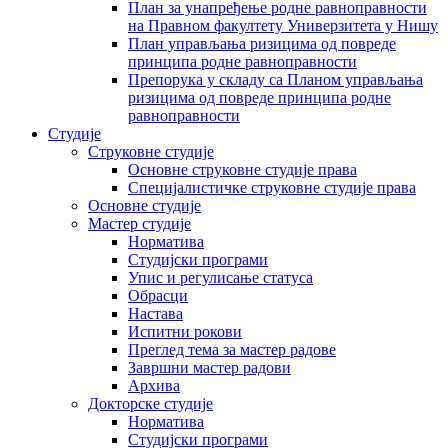
План за унапређење родне равноправности
на Правном факултету Универзитета у Нишу
План управљања ризицима од повреде
принципа родне равноправности
Препорука у складу са Планом управљања
ризицима од повреде принципа родне
равноправности
Студије
Струковне студије
Основне струковне студије права
Специјалистичке струковне студије права
Основне студије
Мастер студије
Норматива
Студијски програми
Упис и регулисање статуса
Обрасци
Настава
Испитни рокови
Преглед тема за мастер радове
Завршни мастер радови
Архива
Докторске студије
Норматива
Студијски програми