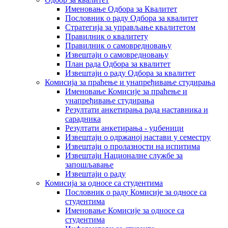
Именовање Одбора за Квалитет
Пословник о раду Одбора за квалитет
Стратегија за управљање квалитетом
Правилник о квалитету
Правилник о самовредновању
Извештаји о самовредновању
План рада Одбора за квалитет
Извештаји о раду Одбора за квалитет
Комисија за праћење и унапређивање студирања
Именовање Комисије за праћење и
унапређивање студирања
Резултати анкетирања рада наставника и
сарадника
Резултати анкетирања - уџбеници
Извештаји о одржаној настави у семестру
Извештаји о пролазности на испитима
Извештаји Националне службе за
запошљавање
Извештаји о раду
Комисија за односе са студентима
Пословник о раду Комисије за односе са
студентима
Именовање Комисије за односе са
студентима