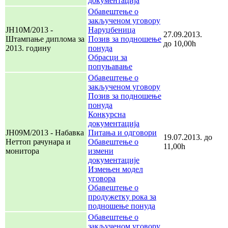
документација
Обавештење о
закљученом уговору
JН10M/2013 -
Наруџбеница
27.09.2013.
Штампање диплома за
Позив за подношење
до 10,00h
2013. годину
понуда
Обрасци за
попуњавање
Обавештење о
закљученом уговору
Позив за подношење
понуда
Конкурсна
документација
ЈН09М/2013 - Набавка
Питања и одговори
19.07.2013. до
Неттоп рачунара и
Обавештење о
11,00h
монитора
измени
документације
Измењен модел
уговора
Обавештење о
продужетку рока за
подношење понуда
Обавештење о
закљученом уговору