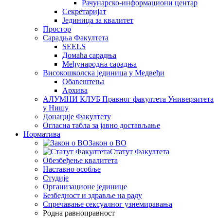
Рачунарско-информациони центар
Секретаријат
Јединица за квалитет
Простор
Сарадња Факултета
SEELS
Домаћа сарадња
Међународна сарадња
Високошколска јединица у Медвеђи
Обавештења
Архива
АЛУМНИ КЛУБ Правног факултета Универзитета
у Нишу
Донације Факултету
Огласна табла за јавно достављање
Норматива
Закон о ВО
Статут Факултета
Обезбеђење квалитета
Наставно особље
Студије
Организационе јединице
Безбедност и здравље на раду
Спречавање сексуалног узнемиравања
Родна равноправност