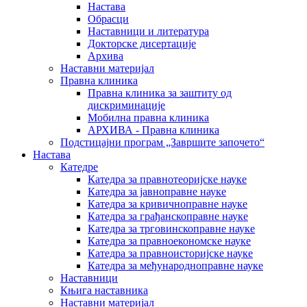
Настава
Обрасци
Наставници и литература
Докторске дисертације
Архива
Наставни материјал
Правна клиника
Правна клиника за заштиту од
дискриминације
Мобилна правна клиника
АРХИВА - Правна клиника
Подстицајни програм „Завршите започето“
Настава
Катедре
Катедра за правнотеоријске науке
Катедра за јавноправне науке
Катедра за кривичноправне науке
Катедра за грађанскоправне науке
Катедра за трговинскоправне науке
Катедра за правноекономске науке
Катедра за правноисторијске науке
Катедра за међународноправне науке
Наставници
Књига наставника
Наставни материјал