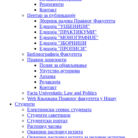
Рецензенти
Контакт
Центар за публикације
Зборник радова Правног Факултета
Едиција "УЏБЕНИЦИ"
Едиција "ПРАКТИКУМИ"
Едиција "МОНОГРАФИЈЕ"
Едиција "ЗБОРНИЦИ
Едиција "ПРОПИСИ"
Библиографија Факултета
Правни хоризонти
Позив за објављивање
Упутство ауторима
Архива
Редакција
Контакт
Facta Univesitatis: Law and Politics
Web Књижара Правног факултета у Нишу
Студенти
Електронски сервис студената
Студенти саветници
Студентски портал
Распоред часова
Оквирни распоред испита
Оквирни распоред испита за редовне испитне